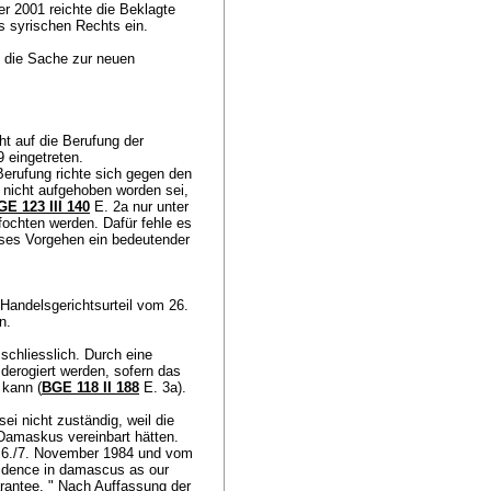
r 2001 reichte die Beklagte
 syrischen Rechts ein.
ei die Sache zur neuen
ht auf die Berufung der
9 eingetreten.
erufung richte sich gegen den
 nicht aufgehoben worden sei,
GE 123 III 140
E. 2a nur unter
ochten werden. Dafür fehle es
ses Vorgehen ein bedeutender
Handelsgerichtsurteil vom 26.
nn.
sschliesslich. Durch eine
 derogiert werden, sofern das
 kann (
BGE 118 II 188
E. 3a).
ei nicht zuständig, weil die
 Damaskus vereinbart hätten.
m 6./7. November 1984 und vom
sidence in damascus as our
arantee. " Nach Auffassung der