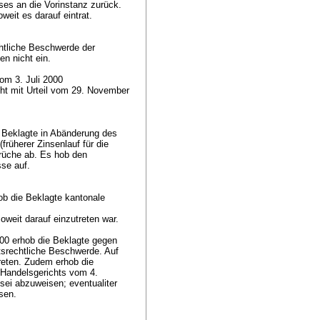
ses an die Vorinstanz zurück.
weit es darauf eintrat.
chtliche Beschwerde der
en nicht ein.
om 3. Juli 2000
cht mit Urteil vom 29. November
e Beklagte in Abänderung des
früherer Zinsenlauf für die
rüche ab. Es hob den
sse auf.
ob die Beklagte kantonale
weit darauf einzutreten war.
00 erhob die Beklagte gegen
tsrechtliche Beschwerde. Auf
treten. Zudem erhob die
 Handelsgerichts vom 4.
sei abzuweisen; eventualiter
isen.