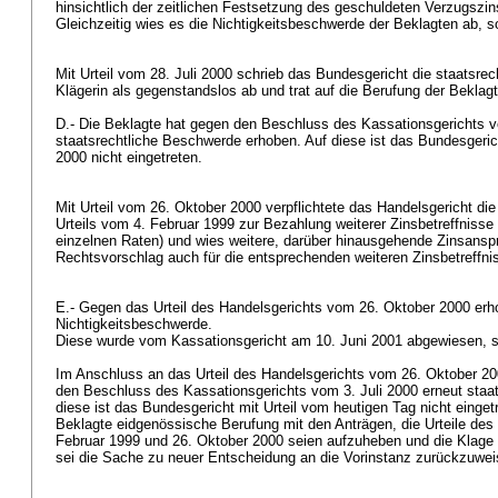
hinsichtlich der zeitlichen Festsetzung des geschuldeten Verzugszin
Gleichzeitig wies es die Nichtigkeitsbeschwerde der Beklagten ab, so
Mit Urteil vom 28. Juli 2000 schrieb das Bundesgericht die staatsre
Klägerin als gegenstandslos ab und trat auf die Berufung der Beklagt
D.- Die Beklagte hat gegen den Beschluss des Kassationsgerichts v
staatsrechtliche Beschwerde erhoben. Auf diese ist das Bundesgeri
2000 nicht eingetreten.
Mit Urteil vom 26. Oktober 2000 verpflichtete das Handelsgericht di
Urteils vom 4. Februar 1999 zur Bezahlung weiterer Zinsbetreffnisse (
einzelnen Raten) und wies weitere, darüber hinausgehende Zinsansp
Rechtsvorschlag auch für die entsprechenden weiteren Zinsbetreffni
E.- Gegen das Urteil des Handelsgerichts vom 26. Oktober 2000 erh
Nichtigkeitsbeschwerde.
Diese wurde vom Kassationsgericht am 10. Juni 2001 abgewiesen, so
Im Anschluss an das Urteil des Handelsgerichts vom 26. Oktober 20
den Beschluss des Kassationsgerichts vom 3. Juli 2000 erneut staa
diese ist das Bundesgericht mit Urteil vom heutigen Tag nicht einge
Beklagte eidgenössische Berufung mit den Anträgen, die Urteile des
Februar 1999 und 26. Oktober 2000 seien aufzuheben und die Klage 
sei die Sache zu neuer Entscheidung an die Vorinstanz zurückzuwe