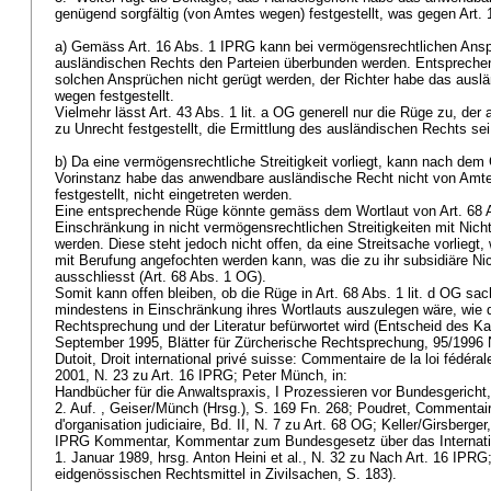
genügend sorgfältig (von Amtes wegen) festgestellt, was gegen
Art.
a) Gemäss
Art. 16 Abs. 1 IPRG
kann bei vermögensrechtlichen Ans
ausländischen Rechts den Parteien überbunden werden. Entsprechen
solchen Ansprüchen nicht gerügt werden, der Richter habe das ausl
wegen festgestellt.
Vielmehr lässt
Art. 43 Abs. 1 lit. a OG
generell nur die Rüge zu, der
zu Unrecht festgestellt, die Ermittlung des ausländischen Rechts se
b) Da eine vermögensrechtliche Streitigkeit vorliegt, kann nach dem
Vorinstanz habe das anwendbare ausländische Recht nicht von Amte
festgestellt, nicht eingetreten werden.
Eine entsprechende Rüge könnte gemäss dem Wortlaut von
Art. 68 
Einschränkung in nicht vermögensrechtlichen Streitigkeiten mit Nic
werden. Diese steht jedoch nicht offen, da eine Streitsache vorliegt
mit Berufung angefochten werden kann, was die zu ihr subsidiäre Ni
ausschliesst (
Art. 68 Abs. 1 OG
).
Somit kann offen bleiben, ob die Rüge in
Art. 68 Abs. 1 lit. d OG
sach
mindestens in Einschränkung ihres Wortlauts auszulegen wäre, wie d
Rechtsprechung und der Literatur befürwortet wird (Entscheid des K
September 1995, Blätter für Zürcherische Rechtsprechung, 95/1996 Nr
Dutoit, Droit international privé suisse: Commentaire de la loi fédéra
2001, N. 23 zu
Art. 16 IPRG
; Peter Münch, in:
Handbücher für die Anwaltspraxis, I Prozessieren vor Bundesgericht
2. Auf. , Geiser/Münch (Hrsg.), S. 169 Fn. 268; Poudret, Commentaire
d'organisation judiciaire, Bd. II, N. 7 zu
Art. 68 OG
; Keller/Girsberger
IPRG Kommentar, Kommentar zum Bundesgesetz über das Internatio
1. Januar 1989, hrsg. Anton Heini et al., N. 32 zu Nach
Art. 16 IPRG
eidgenössischen Rechtsmittel in Zivilsachen, S. 183).