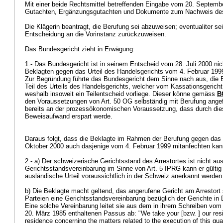
Mit einer beide Rechtsmittel betreffenden Eingabe vom 20. Septembe
Gutachten, Ergänzungsgutachten und Dokumente zum Nachweis des
Die Klägerin beantragt, die Berufung sei abzuweisen; eventualiter s
Entscheidung an die Vorinstanz zurückzuweisen.
Das Bundesgericht zieht in Erwägung:
1.- Das Bundesgericht ist in seinem Entscheid vom 28. Juli 2000 nic
Beklagten gegen das Urteil des Handelsgerichts vom 4. Februar 199
Zur Begründung führte das Bundesgericht dem Sinne nach aus, die B
Teil des Urteils des Handelsgerichts, welcher vom Kassationsgericht
weshalb insoweit ein Teilentscheid vorliege. Dieser könne gemäss
B
den Voraussetzungen von
Art. 50 OG
selbständig mit Berufung angef
bereits an der prozessökonomischen Voraussetzung, dass durch die
Beweisaufwand erspart werde.
Daraus folgt, dass die Beklagte im Rahmen der Berufung gegen das 
Oktober 2000 auch dasjenige vom 4. Februar 1999 mitanfechten ka
2.- a) Der schweizerische Gerichtsstand des Arrestortes ist nicht au
Gerichtsstandsvereinbarung im Sinne von
Art. 5 IPRG
kann er gültig
ausländische Urteil voraussichtlich in der Schweiz anerkannt werden
b) Die Beklagte macht geltend, das angerufene Gericht am Arrestort s
Parteien eine Gerichtsstandsvereinbarung bezüglich der Gerichte in
Eine solche Vereinbarung leitet sie aus dem in ihrem Schreiben vo
20. März 1985 enthaltenen Passus ab: "We take your [bzw. ] our re
residence concerning the matters related to the execution of this gu