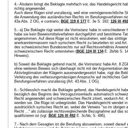
4.- Alsdann bringt die Beklagte mehrfach vor, das Handelsgericht ha
richtig angewendet.
Auch diese Rügen sind unzulässig, weil eine vermögensrechtliche Stre
die Anwendung des ausländischen Rechts im Berufungsverfahren nich
43a Abs. 2 OG
, e contrario;
BGE 119 II 177
E. 3e S. 182;
126 III 49
5.- a) Die Beklagte rügt weiter die Vorinstanz habe in verschiedener 
habe sie kein Beweismittelverfahren durchgeführt und bestrittene Ta
angenommen. Auf diese Rüge ist nicht einzutreten, weil das strittige
anerkanntermassem nach syrischem Recht zu beurteilen ist und
Art
des schweizerischen Bundesrechts nur auf Rechtsverhältnis Anwend
schweizerischem Recht unterstehen (
BGE 124 III 134
E. 2b/bb S. 1
Hinweis).
b) Soweit die Beklagte geltend macht, die Vorinstanz habe
Art. 8 ZG
ohne weiteren Beweis sich überhaupt nicht mit der Argumentation der
Aktivlegitimation der Klägerin auseinandergesetzt habe, rügt die Be
Verletzung des verfassungsmässigen Anspruchs auf rechtliches Gehö
Berufungsverfahren unzulässig (
Art. 43 Abs. 1 OG
).
6.- Schliesslich macht die Beklagte geltend, das Handelsgericht habe
bezüglich des Beginns des Verzugszinsenlaufs automatisch schweiz
Recht angewendet und schweizerisches Recht zitiert, wodurch
Art. 
worden sei. Die Rüge ist unbegründet. Das Handelsgericht wendet i
ausdrücklich syrisches Recht an, wobei der Verweis "so im übrigen
Recht ..." als zulässige rechtsvergleichende Bezugnahme auf das s
qualifizieren ist (vgl.
BGE 126 III 492
E. 3c/bb, S. 495).
7.- Nach dem Gesagten ist die Berufung abzuweisen, soweit darauf e