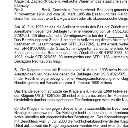
Klägerin), Zagreb (Kroatien), verkaufte Waren an das staatliche syri
Eletricity".
Die X.________ Bank, Damaskus, (nachstehend: Beklagte) garantier
7. November 1984 und vom 20. März 1985 die Bezahlung des Kaufpre
Garantien als abstrakte Bankgarantien oder als akzessorische Bürgsc
Am 10. Juni 1993 erliess die Audienzrichterin des Bezirks Zürich au
Arrestbefehl gegen die Beklagte für eine Forderung von SFR 5'610'2
3'792'031. 29) über sämtliche Vermögenswerte bei der Y.________ B
Das Betreibungsamt Zürich 1 belegte in Vollziehung dieses Arrestbef
Guthaben im Gesamtbetrag von SFR 13'277'265. 11 mit Arrest, wobe
von SFR 8'800'000.-- der Staat Syrien Eigentumsansprache erhob. 
Zahlungsbefehl des Betreibungsamtes Zürich über SFR 5'610'283. 50
1993, sowie SFR 928'836. 93 Verzugszins und SFR 1'138.-- Arrestkos
Beklagten Rechtsvorschlag.
B.- Die Klägerin erhob mit Eingabe vom 14. August 1995 beim Hande
Arrestprosequierungsklage gegen die Beklagte über US $ 4'028'505.
In der Replik erfolgte bezüglich einer Verzugszinsforderung eine Kl
Handelsgericht mit Beschluss vom 4. Februar 1999 zuliess.
Das Handelsgericht schützte die Klage am 4. Februar 1999 teilweise 
der Klägerin US $ 4'028'505. 38 nebst Zins zu bezahlen. Im Mehrbet
hinsichtlich darüber hinausgehender Zinsforderungen wies es die Kl
C.- Die Klägerin erhob gegen dieses Urteil staatsrechtliche Beschwe
Nichtigkeitsbeschwerde. Die Beklagte focht es ebenfalls mit kanton
sowie überdies mit eidgenössischer Berufung an. Das Kassationsger
mit Beschluss vom 3. Juli 2000 die Nichtigkeitsbeschwerde der Kläg
Urteil auf, soweit die Klage abgewiesen worden war, und wies die Sa