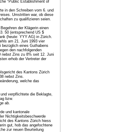
sche "Public Establishment of
te in den Schreiben vom 6. und
ises. Umstritten war, ob diese
haften zu qualifizieren seien.
f Begehren der Klägerin einen
83. 50 (entsprechend US $
ank (heute: YYY AG) in Zürich.
ehls am 21. Juni 1993 vier
i bezüglich eines Guthabens
Gegen den nachfolgenden
 nebst Zins zu 8% seit 12. Juni
ten erhob der Vertreter der
lsgericht des Kantons Zürich
 38 nebst Zins.
ageänderung, welche das
und verpflichtete die Beklagte,
rag bzw.
age ab.
rde und kantonale
aler Nichtigkeitsbeschwerde
icht des Kantons Zürich hiess
erin gut, hob das angefochtene
che zur neuen Beurteilung