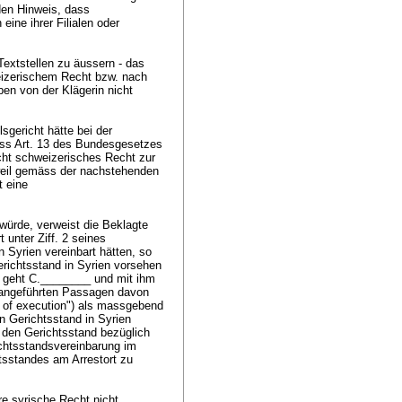
den Hinweis, dass
ine ihrer Filialen oder
Textstellen zu äussern - das
eizerischem Recht bzw. nach
ben von der Klägerin nicht
sgericht hätte bei der
äss
Art. 13 des Bundesgesetzes
cht schweizerisches Recht zur
weil gemäss der nachstehenden
 eine
würde, verweist die Beklagte
 unter Ziff. 2 seines
 Syrien vereinbart hätten, so
richtsstand in Syrien vorsehen
t geht C.________ und mit ihm
r angeführten Passagen davon
s of execution") als massgebend
n Gerichtsstand in Syrien
t den Gerichtsstand bezüglich
ichtsstandsvereinbarung im
htsstandes am Arrestort zu
re syrische Recht nicht