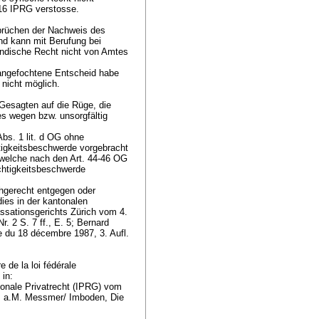
 16 IPRG
verstosse.
prüchen der Nachweis des
d kann mit Berufung bei
ändische Recht nicht von Amtes
 angefochtene Entscheid habe
i nicht möglich.
 Gesagten auf die Rüge, die
s wegen bzw. unsorgfältig
Abs. 1 lit. d OG
ohne
htigkeitsbeschwerde vorgebracht
, welche nach den
Art. 44-46 OG
chtigkeitsbeschwerde
gerecht entgegen oder
ies in der kantonalen
assationsgerichts Zürich vom 4.
. 2 S. 7 ff., E. 5; Bernard
le du 18 décembre 1987, 3. Aufl.
,
 de la loi fédérale
, in:
nale Privatrecht (IPRG) vom
; a.M. Messmer/ Imboden, Die