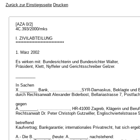
Zurück zur Einstiegsseite
Drucken
[AZA 0/2]
4C.393/2000/mks
I. ZIVILABTEILUNG
*******************************
1. März 2002
Es wirken mit: Bundesrichterin und Bundesrichter Walter,
Präsident, Klett, Nyffeler und Gerichtsschreiber Gelzer.
_________
In Sachen
X.________ Bank, ........................,SYR-Damaskus, Beklagte und 
durch Rechtsanwalt Alexander Biderbost, Bellariastrasse 7, Postfac
gegen
A.________, ........................, HR-41000 Zagreb, Klägerin und Ber
Rechtsanwalt Dr. Peter Christoph Gutzwiller, Englischviertelstrasse 
betreffend
Kaufvertrag; Bankgarantie; internationales Privatrecht, hat sich erg
A.- Die B.________ (heute: A.________, nachstehend: