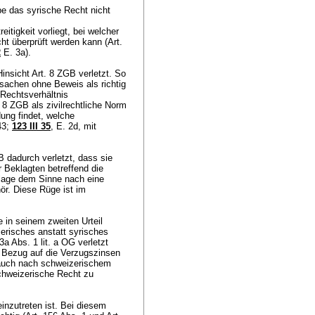
be das syrische Recht nicht
itigkeit vorliegt, bei welcher
t überprüft werden kann (
Art.
2
E. 3a).
Hinsicht
Art. 8 ZGB
verletzt. So
tsachen ohne Beweis als richtig
 Rechtsverhältnis
. 8 ZGB
als zivilrechtliche Norm
ung findet, welche
43;
123 III 35
, E. 2d, mit
B
dadurch verletzt, dass sie
 Beklagten betreffend die
klage dem Sinne nach eine
r. Diese Rüge ist im
 in seinem zweiten Urteil
erisches anstatt syrisches
43a Abs. 1 lit. a OG
verletzt
n Bezug auf die Verzugszinsen
 auch nach schweizerischem
chweizerische Recht zu
inzutreten ist. Bei diesem