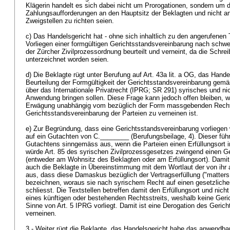
Klägerin handelt es sich dabei nicht um Prorogationen, sondern um 
Zahlungsaufforderungen an den Hauptsitz der Beklagten und nicht an e
Zweigstellen zu richten seien.
c) Das Handelsgericht hat - ohne sich inhaltlich zu den angerufenen 
Vorliegen einer formgültigen Gerichtsstandsvereinbarung nach schw
der Zürcher Zivilprozessordnung beurteilt und verneint, da die Schrei
unterzeichnet worden seien.
d) Die Beklagte rügt unter Berufung auf
Art. 43a lit. a OG
, das Handel
Beurteilung der Formgültigkeit der Gerichtsstandsvereinbarung gem
über das Internationale Privatrecht (IPRG; SR 291)
syrisches und ni
Anwendung bringen sollen. Diese Frage kann jedoch offen bleiben, 
Erwägung unabhängig vom bezüglich der Form massgebenden Recht
Gerichtsstandsvereinbarung der Parteien zu verneinen ist.
e) Zur Begründung, dass eine Gerichtsstandsvereinbarung vorliegen 
auf ein Gutachten von C.________ (Berufungsbeilage, 4). Dieser führt
Gutachtens sinngemäss aus, wenn die Parteien einen Erfüllungsort in
würde Art. 85 des syrischen Zivilprozessgesetzes zwingend einen Ge
(entweder am Wohnsitz des Beklagten oder am Erfüllungsort). Dami
auch die Beklagte in Übereinstimmung mit dem Wortlaut der von ih
aus, dass diese Damaskus bezüglich der Vertragserfüllung ("matter
bezeichnen, woraus sie nach syrischem Recht auf einen gesetzliche
schliesst. Die Textstellen betreffen damit den Erfüllungsort und nich
eines künftigen oder bestehenden Rechtsstreits, weshalb keine Ger
Sinne von
Art. 5 IPRG
vorliegt. Damit ist eine Derogation des Geric
verneinen.
3.- Weiter rügt die Beklagte, das Handelsgericht habe das anwendba