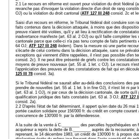
2.1 Le recours en réforme est ouvert pour violation du droit fédéral (
a
revanche pas d'invoquer la violation directe d'un droit de rang constit
OJ) ou la violation du droit cantonal (
ATF 127 III 248
consid. 2c et le
Saisi d'un recours en réforme, le Tribunal fédéral doit conduire son 
faits contenus dans la décision attaquée, à moins que des dispositi
preuve n'aient été violées, qu'il y ait lieu à rectification de constata
inadvertance manifeste (
art. 63 al. 2 OJ
) ou qu'il faille compléter les
cantonale parce que celle-ci n'a pas tenu compte de faits pertinents 
64 OJ
;
ATF 127 III 248
ibidem). Dans la mesure où une partie recoura
s'écarte de celui contenu dans la décision attaquée, sans se prévaloi
exceptions qui viennent d'être rappelées, il n'est pas possible d'en te
consid. 2c). Il ne peut être présenté de griefs contre les constatations
moyens de preuve nouveaux (
art. 55 al. 1 let
. c OJ). Le recours n'es
l'appréciation des preuves et des constatations de fait qui en découle
125 III 78
consid. 3a).
Si le Tribunal fédéral ne saurait aller au-delà des conclusions des pa
prendre de nouvelles (art. 55 al. 1 let. b in fine OJ), il n'est lié ni par
(
art. 63 al. 1 OJ
), ni par ceux de la décision cantonale, de sorte qu'il
qualification juridique des faits constatés (
art. 63 al. 3 OJ
;
ATF 127 I
consid. 2a).
2.2 D'après l'état de fait déterminant, il appert qu'en date du 26 mai
portée caution solidaire pour 156'000 fr. du crédit en compte couran
concurrence de 130'000 fr. par la défenderesse.
A la suite de la vente à C.________ des parcelles hypothéquées en f
acquéreur a repris la dette de B.________ auprès de la recourante; à c
reprenant, le 14 décembre 1983, un crédit de 130'000 fr. à propos duq
déclaration écrite du même jour figurant dans l'acte constitutif de prê