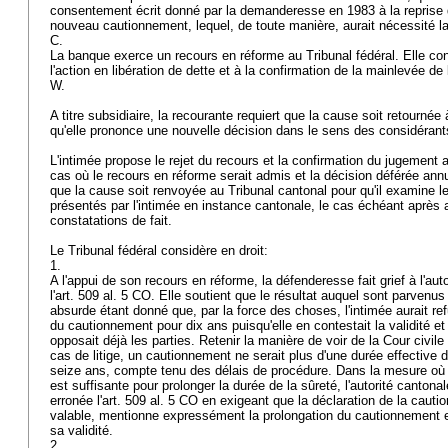
consentement écrit donné par la demanderesse en 1983 à la reprise de
nouveau cautionnement, lequel, de toute manière, aurait nécessité l
C.
La banque exerce un recours en réforme au Tribunal fédéral. Elle con
l'action en libération de dette et à la confirmation de la mainlevée de 
W.
A titre subsidiaire, la recourante requiert que la cause soit retournée 
qu'elle prononce une nouvelle décision dans le sens des considérant
L'intimée propose le rejet du recours et la confirmation du jugement 
cas où le recours en réforme serait admis et la décision déférée ann
que la cause soit renvoyée au Tribunal cantonal pour qu'il examine
présentés par l'intimée en instance cantonale, le cas échéant après 
constatations de fait.
Le Tribunal fédéral considère en droit:
1.
A l'appui de son recours en réforme, la défenderesse fait grief à l'auto
l'
art. 509 al. 5 CO
. Elle soutient que le résultat auquel sont parvenu
absurde étant donné que, par la force des choses, l'intimée aurait re
du cautionnement pour dix ans puisqu'elle en contestait la validité et
opposait déjà les parties. Retenir la manière de voir de la Cour civil
cas de litige, un cautionnement ne serait plus d'une durée effective 
seize ans, compte tenu des délais de procédure. Dans la mesure où 
est suffisante pour prolonger la durée de la sûreté, l'autorité cantona
erronée l'
art. 509 al. 5 CO
en exigeant que la déclaration de la cautio
valable, mentionne expressément la prolongation du cautionnement e
sa validité.
2.