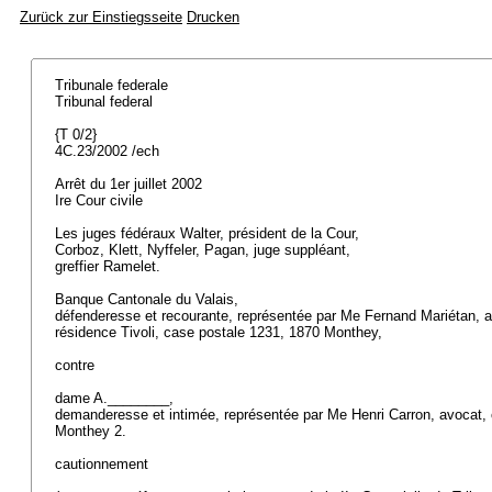
Zurück zur Einstiegsseite
Drucken
Tribunale federale
Tribunal federal
{T 0/2}
4C.23/2002 /ech
Arrêt du 1er juillet 2002
Ire Cour civile
Les juges fédéraux Walter, président de la Cour,
Corboz, Klett, Nyffeler, Pagan, juge suppléant,
greffier Ramelet.
Banque Cantonale du Valais,
défenderesse et recourante, représentée par Me Fernand Mariétan, a
résidence Tivoli, case postale 1231, 1870 Monthey,
contre
dame A.________,
demanderesse et intimée, représentée par Me Henri Carron, avocat,
Monthey 2.
cautionnement