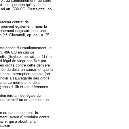
 droit du cautionnement, de sorte
 une question qu'il y a lieu
3 ad
art. 509 CO
; Pestalozzi, op.
ouveau contrat de
s peuvent également, mais la
onnement originaire pour une
(cf. Giovanoli, op. cit., n. 25
8ème année du cautionnement, le
rt. 496 CO
en cas de
tte (Scyboz, op. cit., p. 117 in
i légal de vingt ans fixé par
ses droits contre cette dernière
nnée du délai en cause, et que la
 sans interruption notable (
art.
éancier a sauvegardé ses droits
e, et ce même si le délai
9
consid. 3b et les références
 dernière année légale du
ent primitif ou de conclure un
ée du cautionnement, la
ent, avant d'introduire contre
aire, qui a abouti à la
 saisie.