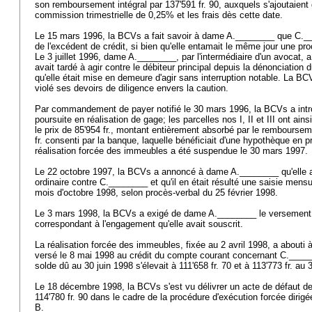
son remboursement intégral par 137'591 fr. 90, auxquels s'ajoutaient
commission trimestrielle de 0,25% et les frais dès cette date.
Le 15 mars 1996, la BCVs a fait savoir à dame A.________ que C.__
de l'excédent de crédit, si bien qu'elle entamait le même jour une pr
Le 3 juillet 1996, dame A.________, par l'intermédiaire d'un avocat, a
avait tardé à agir contre le débiteur principal depuis la dénonciation 
qu'elle était mise en demeure d'agir sans interruption notable. La BC
violé ses devoirs de diligence envers la caution.
Par commandement de payer notifié le 30 mars 1996, la BCVs a intr
poursuite en réalisation de gage; les parcelles nos I, II et III ont ai
le prix de 85'954 fr., montant entièrement absorbé par le remboursem
fr. consenti par la banque, laquelle bénéficiait d'une hypothèque en 
réalisation forcée des immeubles a été suspendue le 30 mars 1997.
Le 22 octobre 1997, la BCVs a annoncé à dame A.________ qu'elle av
ordinaire contre C.________ et qu'il en était résulté une saisie mensue
mois d'octobre 1998, selon procès-verbal du 25 février 1998.
Le 3 mars 1998, la BCVs a exigé de dame A.________ le versement 
correspondant à l'engagement qu'elle avait souscrit.
La réalisation forcée des immeubles, fixée au 2 avril 1998, a abouti 
versé le 8 mai 1998 au crédit du compte courant concernant C.______
solde dû au 30 juin 1998 s'élevait à 111'658 fr. 70 et à 113'773 fr. a
Le 18 décembre 1998, la BCVs s'est vu délivrer un acte de défaut de
114'780 fr. 90 dans le cadre de la procédure d'exécution forcée diri
B.