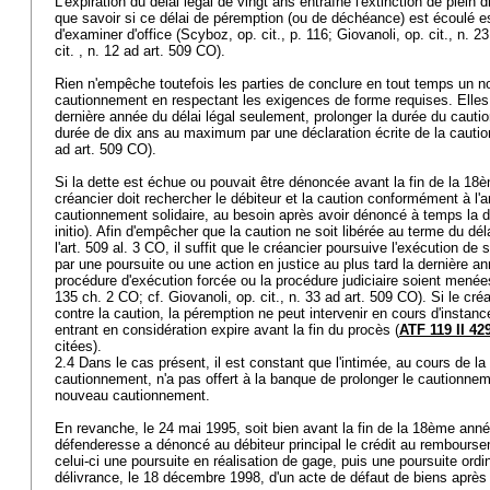
L'expiration du délai légal de vingt ans entraîne l'extinction de plein
que savoir si ce délai de péremption (ou de déchéance) est écoulé est
d'examiner d'office (Scyboz, op. cit., p. 116; Giovanoli, op. cit., n. 2
cit. , n. 12 ad
art. 509 CO
).
Rien n'empêche toutefois les parties de conclure en tout temps un n
cautionnement en respectant les exigences de forme requises. Elle
dernière année du délai légal seulement, prolonger la durée du cauti
durée de dix ans au maximum par une déclaration écrite de la caution 
ad
art. 509 CO
).
Si la dette est échue ou pouvait être dénoncée avant la fin de la 1
créancier doit rechercher le débiteur et la caution conformément à l'
a
cautionnement solidaire, au besoin après avoir dénoncé à temps la de
initio). Afin d'empêcher que la caution ne soit libérée au terme du déla
l'
art. 509 al. 3 CO
, il suffit que le créancier poursuive l'exécution de 
par une poursuite ou une action en justice au plus tard la dernière a
procédure d'exécution forcée ou la procédure judiciaire soient menées
135 ch. 2 CO
; cf. Giovanoli, op. cit., n. 33 ad
art. 509 CO
). Si le cr
contre la caution, la péremption ne peut intervenir en cours d'instanc
entrant en considération expire avant la fin du procès (
ATF 119 II 42
citées).
2.4 Dans le cas présent, il est constant que l'intimée, au cours de la
cautionnement, n'a pas offert à la banque de prolonger le cautionnem
nouveau cautionnement.
En revanche, le 24 mai 1995, soit bien avant la fin de la 18ème ann
défenderesse a dénoncé au débiteur principal le crédit au remboursem
celui-ci une poursuite en réalisation de gage, puis une poursuite ordin
délivrance, le 18 décembre 1998, d'un acte de défaut de biens après