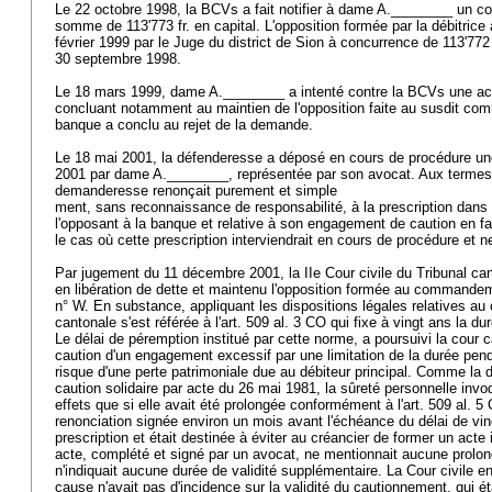
Le 22 octobre 1998, la BCVs a fait notifier à dame A.________ un
somme de 113'773 fr. en capital. L'opposition formée par la débitrice
février 1999 par le Juge du district de Sion à concurrence de 113'772
30 septembre 1998.
Le 18 mars 1999, dame A.________ a intenté contre la BCVs une acti
concluant notamment au maintien de l'opposition faite au susdit c
banque a conclu au rejet de la demande.
Le 18 mai 2001, la défenderesse a déposé en cours de procédure une 
2001 par dame A.________, représentée par son avocat. Aux termes
demanderesse renonçait purement et simple
ment, sans reconnaissance de responsabilité, à la prescription dans 
l'opposant à la banque et relative à son engagement de caution en f
le cas où cette prescription interviendrait en cours de procédure et n
Par jugement du 11 décembre 2001, la IIe Cour civile du Tribunal can
en libération de dette et maintenu l'opposition formée au commande
n° W. En substance, appliquant les dispositions légales relatives au 
cantonale s'est référée à l'
art. 509 al. 3 CO
qui fixe à vingt ans la du
Le délai de péremption institué par cette norme, a poursuivi la cour c
caution d'un engagement excessif par une limitation de la durée penda
risque d'une perte patrimoniale due au débiteur principal. Comme la 
caution solidaire par acte du 26 mai 1981, la sûreté personnelle inv
effets que si elle avait été prolongée conformément à l'
art. 509 al. 5
renonciation signée environ un mois avant l'échéance du délai de vin
prescription et était destinée à éviter au créancier de former un acte i
acte, complété et signé par un avocat, ne mentionnait aucune prolo
n'indiquait aucune durée de validité supplémentaire. La Cour civile e
cause n'avait pas d'incidence sur la validité du cautionnement, qui 