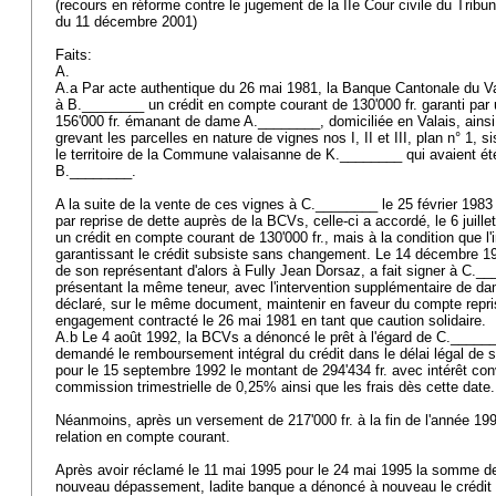
(recours en réforme contre le jugement de la IIe Cour civile du Tribu
du 11 décembre 2001)
Faits:
A.
A.a Par acte authentique du 26 mai 1981, la Banque Cantonale du Va
à B.________ un crédit en compte courant de 130'000 fr. garanti par
156'000 fr. émanant de dame A.________, domiciliée en Valais, ains
grevant les parcelles en nature de vignes nos I, II et III, plan n° 1, 
le territoire de la Commune valaisanne de K.________ qui avaient é
B.________.
A la suite de la vente de ces vignes à C.________ le 25 février 1983 
par reprise de dette auprès de la BCVs, celle-ci a accordé, le 6 juill
un crédit en compte courant de 130'000 fr., mais à la condition que l'
garantissant le crédit subsiste sans changement. Le 14 décembre 198
de son représentant d'alors à Fully Jean Dorsaz, a fait signer à C._
présentant la même teneur, avec l'intervention supplémentaire de d
déclaré, sur le même document, maintenir en faveur du compte repr
engagement contracté le 26 mai 1981 en tant que caution solidaire.
A.b Le 4 août 1992, la BCVs a dénoncé le prêt à l'égard de C.____
demandé le remboursement intégral du crédit dans le délai légal de 
pour le 15 septembre 1992 le montant de 294'434 fr. avec intérêt co
commission trimestrielle de 0,25% ainsi que les frais dès cette date
Néanmoins, après un versement de 217'000 fr. à la fin de l'année 19
relation en compte courant.
Après avoir réclamé le 11 mai 1995 pour le 24 mai 1995 la somme de 4
nouveau dépassement, ladite banque a dénoncé à nouveau le crédit