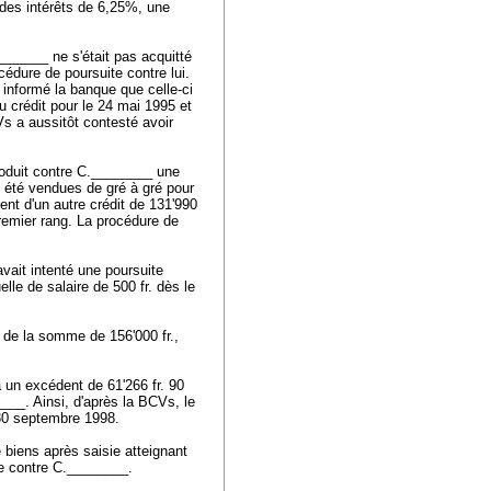
 des intérêts de 6,25%, une
______ ne s'était pas acquitté
océdure de poursuite contre lui.
 informé la banque que celle-ci
du crédit pour le 24 mai 1995 et
Vs a aussitôt contesté avoir
oduit contre C.________ une
nsi été vendues de gré à gré pour
ent d'un autre crédit de 131'990
premier rang. La procédure de
ait intenté une poursuite
lle de salaire de 500 fr. dès le
de la somme de 156'000 fr.,
à un excédent de 61'266 fr. 90
__. Ainsi, d'après la BCVs, le
u 30 septembre 1998.
 biens après saisie atteignant
gée contre C.________.