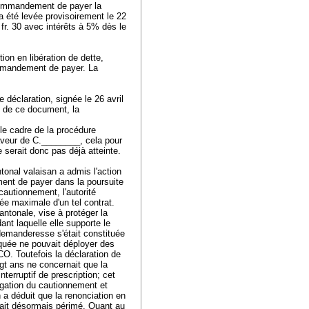
 commandement de payer la
 a été levée provisoirement le 22
 fr. 30 avec intérêts à 5% dès le
on en libération de dette,
ommandement de payer. La
déclaration, signée le 26 avril
 de ce document, la
le cadre de la procédure
aveur de C.________, cela pour
e serait donc pas déjà atteinte.
tonal valaisan a admis l'action
ment de payer dans la poursuite
cautionnement, l'autorité
rée maximale d'un tel contrat.
antonale, vise à protéger la
nt laquelle elle supporte le
demanderesse s'était constituée
oquée ne pouvait déployer des
 CO
. Toutefois la déclaration de
gt ans ne concernait que la
nterruptif de prescription; cet
ngation du cautionnement et
n a déduit que la renonciation en
était désormais périmé. Quant au