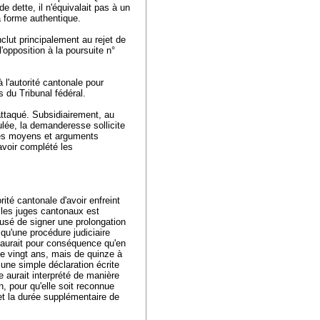
 dette, il n'équivalait pas à un
a forme authentique.
clut principalement au rejet de
l'opposition à la poursuite n°
à l'autorité cantonale pour
s du Tribunal fédéral.
attaqué. Subsidiairement, au
ulée, la demanderesse sollicite
 les moyens et arguments
avoir complété les
rité cantonale d'avoir enfreint
s les juges cantonaux est
fusé de signer une prolongation
 qu'une procédure judiciaire
e aurait pour conséquence qu'en
de vingt ans, mais de quinze à
une simple déclaration écrite
le aurait interprété de manière
n, pour qu'elle soit reconnue
t la durée supplémentaire de