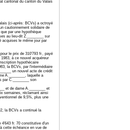
nal cantonal du canton du Valais
lais (ci-après: BCVs) a octroyé
 un cautionnement solidaire de
i que par une hypothèque
sises au lieu-dit Z.________ sur
té acquises le même jour par
pour le prix de 310'793 fr., payé
et 1983, à ce nouvel acquéreur
inscription hypothécaire
3, la BCVs, par l'intermédiaire
_______ un nouvel acte de crédit
ame A.________, laquelle a
is par C.________ son
____ et de dame A.________ et
six semaines, réclamant ainsi
nventionnel de 9,5%, plus une
.
92, la BCVs a continué la
'643 fr. 70 constitutive d'un
 à cette échéance en vue de