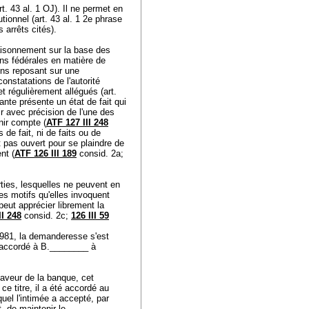
rt. 43 al. 1 OJ
). Il ne permet en
utionnel (
art. 43 al. 1 2
e phrase
s arrêts cités).
raisonnement sur la base des
ons fédérales en matière de
tions reposant sur une
 constatations de l'autorité
et régulièrement allégués (
art.
nte présente un état de fait qui
r avec précision de l'une des
nir compte (
ATF 127 III 248
 de fait, ni de faits ou de
t pas ouvert pour se plaindre de
nt (
ATF 126 III 189
consid. 2a;
rties, lesquelles ne peuvent en
 les motifs qu'elles invoquent
 peut apprécier librement la
II 248
consid. 2c;
126 III 59
 1981, la demanderesse s'est
t accordé à B.________ à
aveur de la banque, cet
e titre, il a été accordé au
uel l'intimée a accepté, par
t, de maintenir le