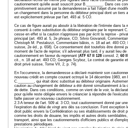
cautionnement qu'elle avait souscrit pour B.________. Dans ces con
primitivement assumé par la demanderesse a fait l'objet d'une modific
un changement dans la personne du débiteur principal dont un tiers a r
est explicitement prévue par l'
art. 493 al. 5 CO
.
Ce cas de figure aurait pu aboutir à la libération de l'intimée dans la 
consenti à cette substitution du débiteur originaire par le reprenan
cesse en effet si la caution n'approuve pas par écrit la reprise - priva
principal (art. 493 al. 5, 2e phrase, CO; Silvio Giovanoli, Commentai
Christoph M. Pestalozzi, Commentaire bâlois, n. 18 ad
art. 493 CO
;
suisse, 2e éd., p. 658). Ce consentement doit toutefois être donné pa
moment de l'acte de reprise; s'il advenait plus tard, il y aurait lieu 
cautionnement en faveur du reprenant (
ATF 67 II 128
consid. 2;
60 I
cit., n. 18 ad
art. 493 CO
; Georges Scyboz, Le contrat de garantie et
droit privé suisse, Tome VII, 2, p. 74).
En l'occurrence, la demanderesse a déclaré maintenir son cautionneme
nouveau crédit en compte courant octroyé le 14 décembre 1983, en 
C.________, qui était donc substitué au débiteur originaire. Autremen
caution au changement de débiteur a été donné simultanément à la c
de dette. Dans ces conditions, comme on vient de le voir, la déclarati
pour qu'elle reste obligée envers le créancier à répondre de l'exécutio
faille passer un nouveau cautionnement.
2.3 A teneur de l'
art. 509 al. 3 CO
, tout cautionnement donné par une
l'expiration du délai de vingt ans dès sa conclusion. Font exception
droit public envers la Confédération ou ses établissements de droit 
comme les droits de douane, les impôts et autres droits semblables
transport, ainsi que les cautionnements d'officiers publics et d'emp
prestations périodiques.