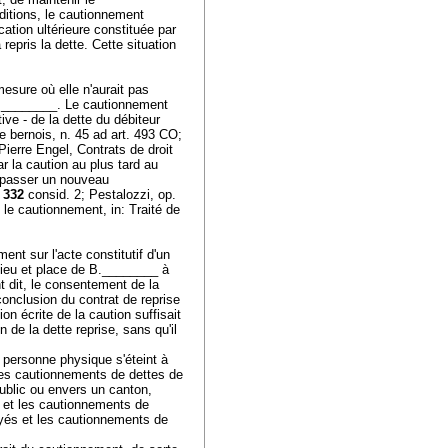
ditions, le cautionnement
ation ultérieure constituée par
epris la dette. Cette situation
mesure où elle n'aurait pas
t C.________. Le cautionnement
tive - de la dette du débiteur
re bernois, n. 45 ad
art. 493 CO
;
 Pierre Engel, Contrats de droit
r la caution au plus tard au
de passer un nouveau
I 332
consid. 2; Pestalozzi, op.
 le cautionnement, in: Traité de
nt sur l'acte constitutif d'un
lieu et place de B.________ à
t dit, le consentement de la
onclusion du contrat de reprise
on écrite de la caution suffisait
n de la dette reprise, sans qu'il
 personne physique s'éteint à
 les cautionnements de dettes de
public ou envers un canton,
, et les cautionnements de
loyés et les cautionnements de