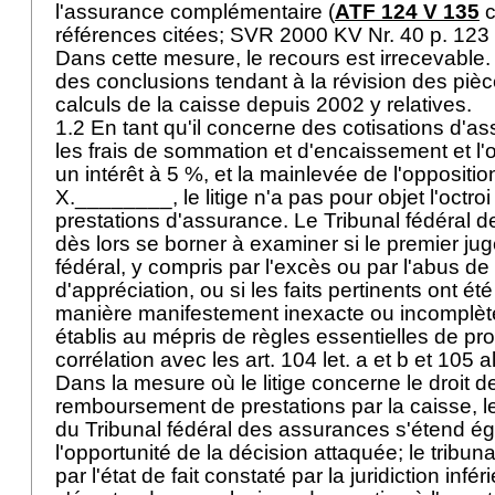
l'assurance complémentaire (
ATF 124 V 135
c
références citées; SVR 2000 KV Nr. 40 p. 123 s
Dans cette mesure, le recours est irrecevable
des conclusions tendant à la révision des piè
calculs de la caisse depuis 2002 y relatives.
1.2 En tant qu'il concerne des cotisations d'a
les frais de sommation et d'encaissement et l'o
un intérêt à 5 %, et la mainlevée de l'oppositio
X.________, le litige n'a pas pour objet l'octroi
prestations d'assurance. Le Tribunal fédéral 
dès lors se borner à examiner si le premier juge
fédéral, y compris par l'excès ou par l'abus de
d'appréciation, ou si les faits pertinents ont é
manière manifestement inexacte ou incomplète,
établis au mépris de règles essentielles de pr
corrélation avec les
art. 104 let. a et b et 105 a
Dans la mesure où le litige concerne le droit d
remboursement de prestations par la caisse, 
du Tribunal fédéral des assurances s'étend é
l'opportunité de la décision attaquée; le tribunal
par l'état de fait constaté par la juridiction inféri