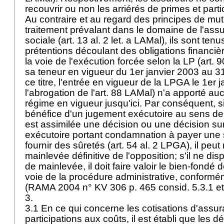
recouvrir ou non les arriérés de primes et part
Au contraire et au regard des principes de mutu
traitement prévalant dans le domaine de l'as
sociale (
art. 13 al. 2 let. a LAMal
), ils sont tenu
prétentions découlant des obligations financi
la voie de l'exécution forcée selon la LP (
art. 
sa teneur en vigueur du 1er janvier 2003 au 
ce titre, l'entrée en vigueur de la LPGA le 1er 
l'abrogation de l'
art. 88 LAMal
) n'a apporté au
régime en vigueur jusqu'ici. Par conséquent, si
bénéfice d'un jugement exécutoire au sens de 
est assimilée une décision ou une décision su
exécutoire portant condamnation à payer une
fournir des sûretés (
art. 54 al. 2 LPGA
), il peu
mainlevée définitive de l'opposition; s'il ne disp
de mainlevée, il doit faire valoir le bien-fondé 
voie de la procédure administrative, conformém
(RAMA 2004 n° KV 306 p. 465 consid. 5.3.1 et
3.
3.1 En ce qui concerne les cotisations d'assur
participations aux coûts, il est établi que le