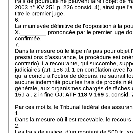
frais de poursuite ne peuvent faire l'objet de
2003 n° KV 251 p. 226 consid. 4), ainsi que l'a
titre le premier juge.
6.
La mainlevée définitive de l'opposition à la pou
X.________ prononcée par le premier juge doit
confirmée.
7.
Dans la mesure où le litige n'a pas pour objet l'
prestations d'assurance, la procédure est oné
contrario). La recourante, qui succombe, suppor
judiciaires (art. 156 al. 1 en corrélation avec l'
a
qui a conclu à l'octroi de dépens, ne saurait to
aucune indemnité pour les frais de procès n'ét
générale, aux organismes chargés de tâches de 
159 al. 2 in fine OJ;
ATF 118 V 169
s. consid. 
Par ces motifs, le Tribunal fédéral des assur
1.
Dans la mesure où il est recevable, le recours 
2.
Les frais de justice, d'un montant de 500 fr., s