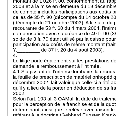
montant de 1'026 fr. 80, conformément au ra
2003 et à la mise en demeure du 19 décembre 
de compte inclut les participations aux coûts p
celles de 35 fr. 90 (décompte du 14 octobre 200
(décompte du 21 octobre 2003). A la suite du 
recourante de 53 fr. 60 du 4 mars 2004, l'inti
compensation avec sa créance de 49 fr. 90 (35 fr
solde de 3 fr. 70 étant utilisé par la caisse p
participation aux coûts de même montant (trait
Y.________ de 37 fr. 20 du 4 août 2003).
4.
Le litige porte également sur les prestations d
demande le remboursement à l'intimée.
4.1 S'agissant de l'orthèse lombaire, la recoura
la feuille de prescription de matériel orthopéd
décembre 2002, fait valoir que celle-ci a été 
qu'il y a lieu de la porter en déduction de sa f
2002.
Selon l'
art. 103 al. 3 OAMal
, la date du traite
pour la perception de la franchise et de la quot
déterminant, ainsi que le relève avec raison le
référant à la doctrine (Gebhard Eugster, Krank