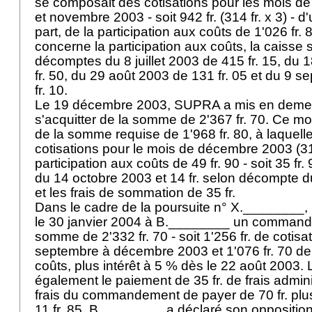
se composait des cotisations pour les mois d
et novembre 2003 - soit 942 fr. (314 fr. x 3) - d'
part, de la participation aux coûts de 1'026 fr. 
concerne la participation aux coûts, la caisse s
décomptes du 8 juillet 2003 de 415 fr. 15, du
fr. 50, du 29 août 2003 de 131 fr. 05 et du 9
fr. 10.
Le 19 décembre 2003, SUPRA a mis en deme
s'acquitter de la somme de 2'367 fr. 70. Ce m
de la somme requise de 1'968 fr. 80, à laquelle
cotisations pour le mois de décembre 2003 (314
participation aux coûts de 49 fr. 90 - soit 35 f
du 14 octobre 2003 et 14 fr. selon décompte d
et les frais de sommation de 35 fr.
Dans le cadre de la poursuite n° X.________, S
le 30 janvier 2004 à B.________ un command
somme de 2'332 fr. 70 - soit 1'256 fr. de cotis
septembre à décembre 2003 et 1'076 fr. 70 de 
coûts, plus intérêt à 5 % dès le 22 août 2003. 
également le paiement de 35 fr. de frais adminis
frais du commandement de payer de 70 fr. pl
11 fr. 85. B.________ a déclaré son oppositi