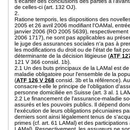
s'écarter des conclusions des parties à l'avan
de celles-ci (
art. 132 OJ
).
2.
Ratione temporis, les dispositions des novell
2005 et 26 avril 2006 modifiant l'OAMal, entré
janvier 2006 (RO 2005 5639), respectivement
2006 1717), ne sont pas applicables au présent
le juge des assurances sociales n'a pas à pre
les modifications du droit ou de l'état de fait p
déterminante de la décision litigieuse (
ATF 12
121 V 366 consid. 1b).
2.1 Un des buts principaux de la LAMal est de
maladie obligatoire pour l'ensemble de la pop
(
ATF 126 V 268
consid. 3b et la référence). Au
consacre-t-elle le principe de l'obligation d'as
personne domiciliée en Suisse (
art. 3 al. 1 LA
2.2 Le financement de l'assurance-maladie soc
assurés et les pouvoirs publics. Il dépend don
l'exécution de leurs obligations pécuniaires p
derniers sont ainsi légalement tenus de s'acqu
primes (cf.
art. 61 LAMal
) et des participations
LAMal
). Respectivement, les assureurs ne son