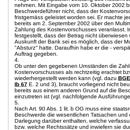
nehmen. Mit Eingabe vom 10. Oktober 2002 bes
Beschwerdeführer nicht, dass der Kostenvors
fristgemäss geleistet worden sei. Er machte j
bereits am 2. September 2002 über den Multi
Zahlung des Kostenvorschusses veranlasst. I
festgestellt, dass der Betrag nicht überwiese
Auskunft der Bank sei es möglich, dass der Mu
"Absturz" hatte. Daraufhin habe er die - verspä
Auftrag gegeben.
4.
Ob unter den gegebenen Umständen die Zah
Kostenvorschusses als rechtzeitig erachtet bzw
wiederhergestellt werden kann (vgl. dazu
BGE 
Ib 67
E. 2 und 3), braucht vorliegend nicht beu
bereits aus einem anderen Grund auf die Bes
einzutreten ist (vgl. nachfolgende Ausführung
5.
Nach
Art. 90 Abs. 1 lit. b OG
muss eine staatsr
Beschwerde die wesentlichen Tatsachen und e
Darlegung darüber enthalten, welche verfas
bzw. welche Rechtssätze und inwiefern sie du