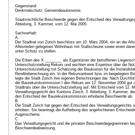
Gegenstand
Denkmalschutz; Gemeindeautonomie,
Staatsrechtliche Beschwerde gegen den Entscheid des Verwaltungsg
Abteilung, 3. Kammer, vom 12. Mai 2005.
Sachverhalt:
A.
Der Stadtrat von Zürich beschloss am 10. März 2004, ein an der Altst
Albisrieden gelegenes Wohnhaus mit Stallscheune sowie einen da
unter Schutz zu stellen.
Die Erben des X.________ als Eigentümer der betroffenen Liegensc
Unterschutzstellung Rekurs und reichten eine Expertise über die N
Unterschutzstellung mit Schätzung der Baukosten für die Instandst
Renditeberechnung ein. In der Rekursantwort bzw. im beigelegten Be
legte die Stadt Zürich ihre eigenen Berechnungen dar. Nach Durchf
die Baurekurskommission I den Rekurs am 12. November 2004 gut 
Stadtrats über die Unterschutzstellung auf. Mit Entscheid vom 12. 
Verwaltungsgericht des Kantons Zürich, 3. Abteilung, 3. Kammer, di
den Entscheid der Baurekurskommission erhobene Beschwerde ab.
B.
Die Stadt Zürich hat gegen den Entscheid des Verwaltungsgerichts 
erhoben. Sie beantragt die Aufhebung des angefochtenen Entscheids
Augenscheins.
C.
Das Verwaltungsgericht und die privaten Beschwerdegegnerinnen be
Beschwerdeabweisung.