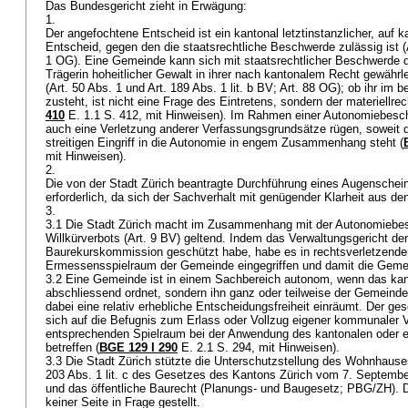
Das Bundesgericht zieht in Erwägung:
1.
Der angefochtene Entscheid ist ein kantonal letztinstanzlicher, auf 
Entscheid, gegen den die staatsrechtliche Beschwerde zulässig ist (
1 OG
). Eine Gemeinde kann sich mit staatsrechtlicher Beschwerde 
Trägerin hoheitlicher Gewalt in ihrer nach kantonalem Recht gewährle
(
Art. 50 Abs. 1 und
Art. 189 Abs. 1 lit. b BV
;
Art. 88 OG
); ob ihr im 
zusteht, ist nicht eine Frage des Eintretens, sondern der materiellrec
410
E. 1.1 S. 412, mit Hinweisen). Im Rahmen einer Autonomiebes
auch eine Verletzung anderer Verfassungsgrundsätze rügen, soweit 
streitigen Eingriff in die Autonomie in engem Zusammenhang steht (
mit Hinweisen).
2.
Die von der Stadt Zürich beantragte Durchführung eines Augenscheins
erforderlich, da sich der Sachverhalt mit genügender Klarheit aus de
3.
3.1 Die Stadt Zürich macht im Zusammenhang mit der Autonomiebes
Willkürverbots (
Art. 9 BV
) geltend. Indem das Verwaltungsgericht de
Baurekurskommission geschützt habe, habe es in rechtsverletzender 
Ermessensspielraum der Gemeinde eingegriffen und damit die Geme
3.2 Eine Gemeinde ist in einem Sachbereich autonom, wenn das kan
abschliessend ordnet, sondern ihn ganz oder teilweise der Gemeinde
dabei eine relativ erhebliche Entscheidungsfreiheit einräumt. Der g
sich auf die Befugnis zum Erlass oder Vollzug eigener kommunaler V
entsprechenden Spielraum bei der Anwendung des kantonalen oder 
betreffen (
BGE 129 I 290
E. 2.1 S. 294, mit Hinweisen).
3.3 Die Stadt Zürich stützte die Unterschutzstellung des Wohnhau
203 Abs. 1 lit. c des Gesetzes des Kantons Zürich vom 7. Septemb
und das öffentliche Baurecht (Planungs- und Baugesetz; PBG/ZH). 
keiner Seite in Frage gestellt.