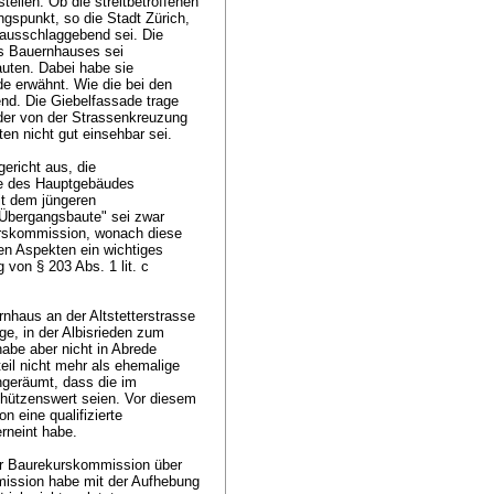
tellen. Ob die streitbetroffenen
gspunkt, so die Stadt Zürich,
t ausschlaggebend sei. Die
s Bauernhauses sei
uten. Dabei habe sie
e erwähnt. Wie die bei den
end. Die Giebelfassade trage
 der von der Strassenkreuzung
n nicht gut einsehbar sei.
ericht aus, die
se des Hauptgebäudes
it dem jüngeren
"Übergangsbaute" sei zwar
urskommission, wonach diese
en Aspekten ein wichtiges
ng von
§ 203 Abs. 1 lit. c
haus an der Altstetterstrasse
e, in der Albisrieden zum
abe aber nicht in Abrede
eil nicht mehr als ehemalige
ngeräumt, dass die im
hützenswert seien. Vor diesem
 eine qualifizierte
erneint habe.
der Baurekurskommission über
mission habe mit der Aufhebung