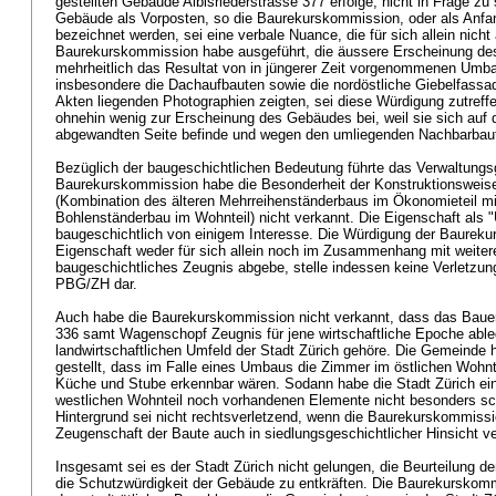
gestellten Gebäude Albisriederstrasse 377 erfolge, nicht in Frage zu s
Gebäude als Vorposten, so die Baurekurskommission, oder als Anfan
bezeichnet werden, sei eine verbale Nuance, die für sich allein nich
Baurekurskommission habe ausgeführt, die äussere Erscheinung de
mehrheitlich das Resultat von in jüngerer Zeit vorgenommenen Umba
insbesondere die Dachaufbauten sowie die nordöstliche Giebelfassad
Akten liegenden Photographien zeigten, sei diese Würdigung zutreff
ohnehin wenig zur Erscheinung des Gebäudes bei, weil sie sich auf
abgewandten Seite befinde und wegen den umliegenden Nachbarbaute
Bezüglich der baugeschichtlichen Bedeutung führte das Verwaltungsg
Baurekurskommission habe die Besonderheit der Konstruktionswei
(Kombination des älteren Mehrreihenständerbaus im Ökonomieteil m
Bohlenständerbau im Wohnteil) nicht verkannt. Die Eigenschaft als 
baugeschichtlich von einigem Interesse. Die Würdigung der Baurek
Eigenschaft weder für sich allein noch im Zusammenhang mit weiter
baugeschichtliches Zeugnis abgebe, stelle indessen keine Verletzu
PBG
/ZH dar.
Auch habe die Baurekurskommission nicht verkannt, dass das Bauern
336 samt Wagenschopf Zeugnis für jene wirtschaftliche Epoche ableg
landwirtschaftlichen Umfeld der Stadt Zürich gehöre. Die Gemeinde h
gestellt, dass im Falle eines Umbaus die Zimmer im östlichen Wohnt
Küche und Stube erkennbar wären. Sodann habe die Stadt Zürich ei
westlichen Wohnteil noch vorhandenen Elemente nicht besonders sc
Hintergrund sei nicht rechtsverletzend, wenn die Baurekurskommission
Zeugenschaft der Baute auch in siedlungsgeschichtlicher Hinsicht v
Insgesamt sei es der Stadt Zürich nicht gelungen, die Beurteilung 
die Schutzwürdigkeit der Gebäude zu entkräften. Die Baurekurskom