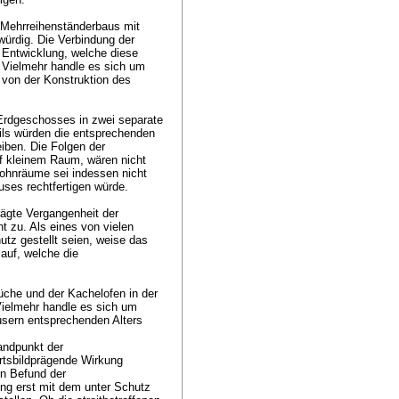
n Mehrreihenständerbaus mit
ürdig. Die Verbindung der
r Entwicklung, welche diese
 Vielmehr handle es sich um
l von der Konstruktion des
 Erdgeschosses in zwei separate
ls würden die entsprechenden
iben. Die Folgen der
uf kleinem Raum, wären nicht
ohnräume sei indessen nicht
uses rechtfertigen würde.
rägte Vergangenheit der
 zu. Als eines von vielen
tz gestellt seien, weise das
auf, welche die
Küche und der Kachelofen in der
Vielmehr handle es sich um
usern entsprechenden Alters
tandpunkt der
rtsbildprägende Wirkung
n Befund der
ng erst mit dem unter Schutz