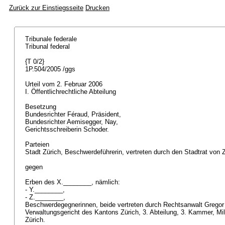
Zurück zur Einstiegsseite
Drucken
Tribunale federale
Tribunal federal
{T 0/2}
1P.504/2005 /ggs
Urteil vom 2. Februar 2006
I. Öffentlichrechtliche Abteilung
Besetzung
Bundesrichter Féraud, Präsident,
Bundesrichter Aemisegger, Nay,
Gerichtsschreiberin Schoder.
Parteien
Stadt Zürich, Beschwerdeführerin, vertreten durch den Stadtrat von 
gegen
Erben des X.________, nämlich:
- Y.________,
- Z.________,
Beschwerdegegnerinnen, beide vertreten durch Rechtsanwalt Gregor
Verwaltungsgericht des Kantons Zürich, 3. Abteilung, 3. Kammer, Mil
Zürich.