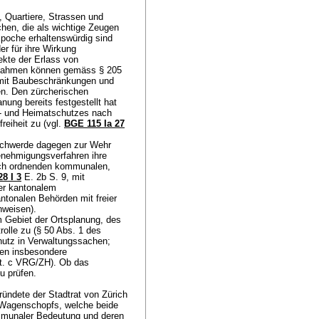
, Quartiere, Strassen und
hen, die als wichtige Zeugen
 Epoche erhaltenswürdig sind
er für ihre Wirkung
ekte der Erlass von
snahmen können gemäss
§ 205
 mit Baubeschränkungen und
en. Den zürcherischen
ung bereits festgestellt hat
r- und Heimatschutzes nach
reiheit zu (vgl.
BGE 115 Ia 27
eschwerde dagegen zur Wehr
enehmigungsverfahren ihre
eich ordnenden kommunalen,
8 I 3
E. 2b S. 9, mit
er kantonalem
ntonalen Behörden mit freier
inweisen).
 Gebiet der Ortsplanung, des
olle zu (§ 50 Abs. 1 des
utz in Verwaltungssachen;
ten insbesondere
t. c VRG/ZH). Ob das
zu prüfen.
ndete der Stadtrat von Zürich
 Wagenschopfs, welche beide
ommunaler Bedeutung und deren