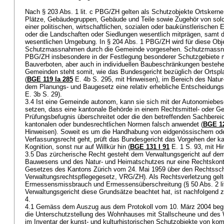
Nach
§ 203 Abs. 1 lit. c PBG
/ZH gelten als Schutzobjekte Ortskerne
Plätze, Gebäudegruppen, Gebäude und Teile sowie Zugehör von solc
einer politischen, wirtschaftlichen, sozialen oder baukünstlerischen
oder die Landschaften oder Siedlungen wesentlich mitprägen, samt d
wesentlichen Umgebung. In
§ 204 Abs. 1 PBG
/ZH wird für diese Obj
Schutzmassnahmen durch die Gemeinde vorgesehen. Schutzmas
PBG
/ZH insbesondere in der Festlegung besonderer Schutzgebiete
Bauverboten, aber auch in individuellen Baubeschränkungen besteh
Gemeinden steht somit, wie das Bundesgericht bezüglich der Ortsplan
(
BGE 119 Ia 285
E. 4b S. 295, mit Hinweisen), im Bereich des Natu
dem Planungs- und Baugesetz eine relativ erhebliche Entscheidungsf
E. 3b S. 29).
3.4 Ist eine Gemeinde autonom, kann sie sich mit der Autonomieb
setzen, dass eine kantonale Behörde in einem Rechtsmittel- oder G
Prüfungsbefugnis überschreitet oder die den betreffenden Sachber
kantonalen oder bundesrechtlichen Normen falsch anwendet (
BGE 12
Hinweisen). Soweit es um die Handhabung von eidgenössischem od
Verfassungsrecht geht, prüft das Bundesgericht das Vorgehen der ka
Kognition, sonst nur auf Willkür hin (
BGE 131 I 91
E. 1 S. 93, mit H
3.5 Das zürcherische Recht gesteht dem Verwaltungsgericht auf dem
Bauwesens und des Natur- und Heimatschutzes nur eine Rechtskontr
Gesetzes des Kantons Zürich vom 24. Mai 1959 über den Rechtssch
Verwaltungsrechtspflegegesetz, VRG/ZH). Als Rechtsverletzung gel
Ermessensmissbrauch und Ermessensüberschreitung (§ 50 Abs. 2 li
Verwaltungsgericht diese Grundsätze beachtet hat, ist nachfolgend 
4.
4.1 Gemäss dem Auszug aus dem Protokoll vom 10. März 2004 begrü
die Unterschutzstellung des Wohnhauses mit Stallscheune und des
im Inventar der kunst- und kulturhistorischen Schutzobjekte von k