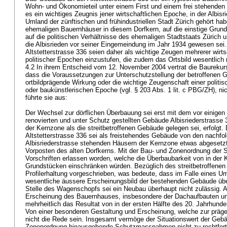
Wohn- und Ökonomieteil unter einem First und einem frei stehenden
es ein wichtiges Zeugnis jener wirtschaftlichen Epoche, in der Albisr
Umland der zünftischen und frühindustriellen Stadt Zürich gehört habe
ehemaligen Bauernhäuser in diesem Dorfkern, auf die einstige Grun
auf die politischen Verhältnisse des ehemaligen Stadtstaats Zürich 
die Albisrieden vor seiner Eingemeindung im Jahr 1934 gewesen sei
Altstetterstrasse 336 seien daher als wichtige Zeugen mehrerer wirtsc
politischer Epochen einzustufen, die zudem das Ortsbild wesentlich
4.2 In ihrem Entscheid vom 12. November 2004 vertrat die Baureku
dass die Voraussetzungen zur Unterschutzstellung der betroffenen G
ortbildprägende Wirkung oder die wichtige Zeugenschaft einer politisc
oder baukünstlerischen Epoche (vgl.
§ 203 Abs. 1 lit. c PBG
/ZH), ni
führte sie aus:
Der Wechsel zur dörflichen Überbauung sei erst mit dem vor einige
renovierten und unter Schutz gestellten Gebäude Albisriederstrasse 
der Kernzone als die streitbetroffenen Gebäude gelegen sei, erfolgt
Altstetterstrasse 336 sei als freistehendes Gebäude von den nachfol
Albisriederstrasse stehenden Häusern der Kernzone etwas abgesetzt
Vorposten des alten Dorfkerns. Mit der Bau- und Zonenordnung der S
Vorschriften erlassen worden, welche die Überbaubarkeit von in der
Grundstücken einschränken würden. Bezüglich des streitbetroffenen
Profilerhaltung vorgeschrieben, was bedeute, dass im Falle eines 
wesentliche äussere Erscheinungsbild der bestehenden Gebäude 
Stelle des Wagenschopfs sei ein Neubau überhaupt nicht zulässig. 
Erscheinung des Bauernhauses, insbesondere der Dachaufbauten un
mehrheitlich das Resultat von in der ersten Hälfte des 20. Jahrhu
Von einer besonderen Gestaltung und Erscheinung, welche zur präg
nicht die Rede sein. Insgesamt vermöge der Situationswert der Geb
Zonenordnung hinausgehende Schutzmassnahmen nicht zu rechtfert