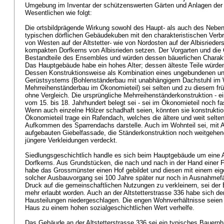
Umgebung im Inventar der schützenswerten Gärten und Anlagen der S
Wesentlichen wie folgt:
Die ortsbildprägende Wirkung sowohl des Haupt- als auch des Neben
typischen dörflichen Gebäudekuben mit den charakteristischen Verbr
von Westen auf der Altstetter- wie von Nordosten auf der Albisriede
kompakten Dorfkerns von Albisrieden setzen. Der Vorgarten und die
Bestandteile des Ensembles und würden dessen bäuerlichen Charakt
Das Hauptgebäude habe ein hohes Alter; dessen älteste Teile würden
Dessen Konstruktionsweise als Kombination eines ungebundenen u
Gerüstsystems (Bohlenständerbau mit unabhängigem Dachstuhl im
Mehrreihenständerbau im Ökonomieteil) sei selten und zu diesem fr
ohne Vergleich. Die ursprüngliche Mehrreihenständerkonstruktion - e
vom 15. bis 18. Jahrhundert belegt sei - sei im Ökonomieteil noch fa
Wenn auch einzelne Hölzer schadhaft seien, könnten sie konstruktio
Ökonomieteil trage ein Rafendach, welches die ältere und weit selt
Aufkommen des Sparrendachs darstelle. Auch im Wohnteil sei, mit
aufgebauten Giebelfassade, die Ständerkonstruktion noch weitgehen
jüngere Verkleidungen verdeckt.
Siedlungsgeschichtlich handle es sich beim Hauptgebäude um eine A
Dorfkerns. Aus Grundstücken, die nach und nach in der Hand einer Fa
habe das Grossmünster einen Hof gebildet und diesen mit einem ei
solcher Ausbauvorgang sei 100 Jahre später nur noch in Ausnahmef
Druck auf die gemeinschaftlichen Nutzungen zu verkleinern, sei der
mehr erlaubt worden. Auch an der Altstetterstrasse 336 habe sich d
Hausteilungen niedergeschlagen. Die engen Wohnverhältnisse seien
Haus zu einem hohen sozialgeschichtlichen Wert verhelfe.
Das Gebäude an der Altstetterstrasse 336 sei ein typisches Bauernha