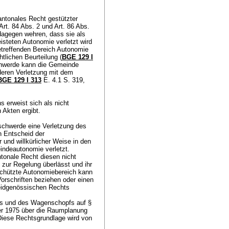
kantonales Recht gestützter
Art. 84 Abs. 2 und
Art. 86 Abs.
dagegen wehren, dass sie als
isteten Autonomie verletzt wird
betreffenden Bereich Autonomie
htlichen Beurteilung (
BGE 129 I
chwerde kann die Gemeinde
deren Verletzung mit dem
BGE 129 I 313
E. 4.1 S. 319,
 erweist sich als nicht
n Akten ergibt.
chwerde eine Verletzung des
n Entscheid der
und willkürlicher Weise in den
indeautonomie verletzt.
tonale Recht diesen nicht
 zur Regelung überlässt und ihr
eschützte Autonomiebereich kann
orschriften beziehen oder einen
eidgenössischen Rechts
ses und des Wagenschopfs auf §
er 1975 über die Raumplanung
Diese Rechtsgrundlage wird von