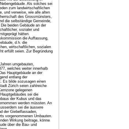
 Nebengebäude. Als solches sei
ieden zum landwirtschaftlichen
, und verweise, wie alle alten
dherrschaft des Grossmünsters,
und die selbständige Gemeinde,
. Die beiden Gebäude an der
haftlicher, sozialer und
 mitgeprägt hätten.
rskommission die Auffassung,
ebäude, d.h. die
hen, wirtschaftlichen, sozialen
cht erfüllt seien. Zur Begründung
n Jahren umgebauten,
377, welches weiter innerhalb
. Das Hauptgebäude an der
gend entlang der
. Es bilde sozusagen einen
tadt Zürich seien zahlreiche
 Kernzone gelegenen
 Hauptgebäudes sei die
Umbaus der Kubus und das
übernommen werden müssten. An
Ausserdem sei die äussere
d der Giebelfassaden,
nderts vorgenommenen Umbauten.
enden Wirkung beitrage, könne
äude über die Bau- und
igen.