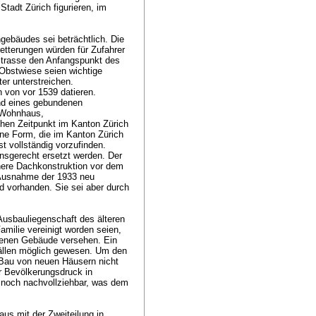
tadt Zürich figurieren, im
gebäudes sei beträchtlich. Die
etterungen würden für Zufahrer
rstrasse den Anfangspunkt des
 Obstwiese seien wichtige
er unterstreichen.
 von vor 1539 datieren.
nd eines gebundenen
 Wohnhaus,
ühen Zeitpunkt im Kanton Zürich
ine Form, die im Kanton Zürich
st vollständig vorzufinden.
nsgerecht ersetzt werden. Der
enere Dachkonstruktion vor dem
 Ausnahme der 1933 neu
d vorhanden. Sie sei aber durch
usbauliegenschaft des älteren
milie vereinigt worden seien,
genen Gebäude versehen. Ein
ällen möglich gewesen. Um den
 Bau von neuen Häusern nicht
er Bevölkerungsdruck in
 noch nachvollziehbar, was dem
us mit der Zweiteilung in