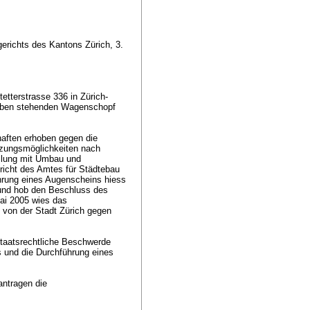
erichts des Kantons Zürich, 3.
etterstrasse 336 in Zürich-
neben stehenden Wagenschopf
haften erhoben gegen die
utzungsmöglichkeiten nach
ellung mit Umbau und
richt des Amtes für Städtebau
ührung eines Augenscheins hiess
und hob den Beschluss des
Mai 2005 wies das
e von der Stadt Zürich gegen
staatsrechtliche Beschwerde
 und die Durchführung eines
antragen die