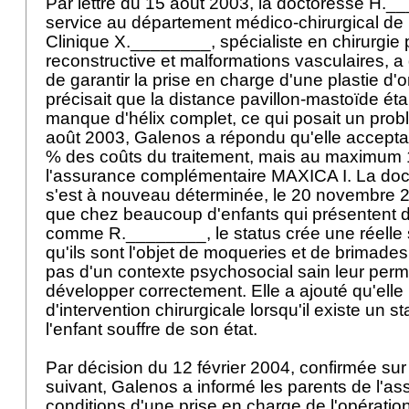
Par lettre du 15 août 2003, la doctoresse H._
service au département médico-chirurgical de p
Clinique X.________, spécialiste en chirurgie 
reconstructive et malformations vasculaires,
de garantir la prise en charge d'une plastie d'or
précisait que la distance pavillon-mastoïde ét
manque d'hélix complet, ce qui posait un probl
août 2003, Galenos a répondu qu'elle accepta
% des coûts du traitement, mais au maximum 1'
l'assurance complémentaire MAXICA I. La do
s'est à nouveau déterminée, le 20 novembre 
que chez beaucoup d'enfants qui présentent de
comme R.________, le status crée une réelle s
qu'ils sont l'objet de moqueries et de brimades 
pas d'un contexte psychosocial sain leur perm
développer correctement. Elle a ajouté qu'ell
d'intervention chirurgicale lorsqu'il existe un s
l'enfant souffre de son état.
Par décision du 12 février 2004, confirmée sur 
suivant, Galenos a informé les parents de l'as
conditions d'une prise en charge de l'opérati