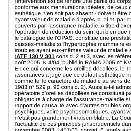
l'intervention est de rendre une partie du corps
conforme aux mensurations idéales, de ceux qu
esthétique n'en soit pas absent - doivent êtr
ayant valeur de maladie d'après la loi et, par 
couverts par l'assurance-maladie. A titre d'exe
l'opération de réduction du sein, qui bien que 
le catalogue de l'OPAS, constitue une prestati
caisses-maladie si l'hypertrophie mammaire est
troubles ayant eux-mêmes valeur de maladie a
(
ATF 130 V 301
consid. 2 et 3, avec les référe
août 2005, K 4/04, publié in RAMA 2005 n° KV
En ce qui concerne les oreilles décollées, le T
assurances a jugé que ce défaut esthétique n
comme tel le caractère de maladie au sens 
1983 n° 529 p. 96 consid. 2). Aussi a-t-il admis
opératoire d'oreilles décollées ne constituait 
obligatoire à charge de l'assurance-maladie si 
rapport de causalité avec d'autres troubles o
psychiques, voire psychosomatiques, ayant va
n'était pas grandement vraisemblable. La Cou
l'actualité de ces principes jurisprudentiels da
novembre 2003, I 457/03, consid. 6, après avo