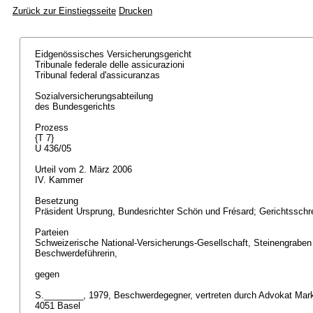
Zurück zur Einstiegsseite
Drucken
Eidgenössisches Versicherungsgericht
Tribunale federale delle assicurazioni
Tribunal federal d'assicuranzas
Sozialversicherungsabteilung
des Bundesgerichts
Prozess
{T 7}
U 436/05
Urteil vom 2. März 2006
IV. Kammer
Besetzung
Präsident Ursprung, Bundesrichter Schön und Frésard; Gerichtssch
Parteien
Schweizerische National-Versicherungs-Gesellschaft, Steinengraben
Beschwerdeführerin,
gegen
S.________, 1979, Beschwerdegegner, vertreten durch Advokat Mar
4051 Basel