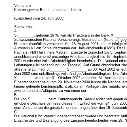
Vorinstanz
Kantonsgericht Basel-Landschaft, Liestal
(Entscheid vom 24. Juni 2005)
Sachverhalt:
A.
S.________, geboren 1979, war als Praktikant in der Bank X._______
Schweizerischen National-Versicherungs-Gesellschaft (National) geg
Nichtberufsunfällen versichert. Am 23. August 2001 erlitt er infolge e
Autobahn A1 ein Schleudertrauma der Halswirbelsäule (HWS). Der H
Facharzt FMH für Innere Medizin, attestierte zunächst bis 5. Septem
anschliessend eine 50-prozentige Arbeitsunfähigkeit bis 16. Septem
2001 wurde eine volle Arbeitsfähigkeit bescheinigt. Die National erbr
Leistungen (Heilbehandlung und Taggeld). Auf Grund chronischer N
attestierte Dr. med. J.________ S.________ ab 30. April 2002 erneut
Juni 2002 eine unfallbedingt vollständige Arbeitsunfähigkeit. Das Arb
X.________ wurde per 31. Oktober 2002 aufgelöst. Mit Verfügung vo
Einspracheentscheid vom 29. November 2004 lehnte die National ei
hinaus gehende Leistungspflicht ab, da am Vorliegen des natürlic
zweifeln und die Adäquanz zu verneinen sei.
B.
Die von S.________ beim Kantonsgericht Basel-Landschaft gegen d
erhobene Beschwerde hiess dieses mit Entscheid vom 24. Juni 2005 
dem Versicherten die gesetzlichen Leistungen über den 19. Septemb
C.
Die National führt Verwaltungsgerichtsbeschwerde und beantragt Auf
Entscheides und Bestätigung des Einspracheentscheides vom 29.