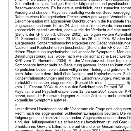
Gesamtheit ein vollständiges Bild der körperlichen und psychischen
Beschwerdegegners. Es ist daraus ersichtlich, dass zunächst som
Vordergrund standen. Psychisch auffällig wurde der Beschwerdegeg
Rahmen eines fürsorgerischen Freiheitsentzuges wegen Verdachts a
Dekompensation mit aggressiven Durchbrüchen in die Kantonale Psy
eingewiesen und vom 16. bis 24. Juni hospitalisiert wurde. Eine ein
konnte nicht gestellt werden, doch wurde der Verdacht auf eine narz
(Bericht der KPK vom 3. Oktober 2002). Es folgten weitere Aufenthal
21. September 2003 und vom 29. März bis 26. Juli 2004. Wurden bei
ausgeprägte Konzentrationsschwierigkeiten und Gedächtnisstörunge
Nacken- und Kopfschmerzen beschrieben (Bericht der KPK vom 27. O
dritten Einweisung psychotische und wahnhafte Symptome. Man ging
Belastungsstörung aus, wobei nach wie vor somatische Beschwerden
KPK vom 11. November 2004). Mit der Vorinstanz ist daher festzuste
Komponente immer mehr an Bedeutung gewann. Indessen kann nicht
körperlichen Leiden seien dabei völlig in den Hintergrund getreten. V
noch Jahre nach dem Unfall über Nacken- und Kopfschmerzen. Zu
Konzentrationsstörungen und kognitive Einschränkungen, welche sich
zurückführen lassen, diagnostiziert (Bericht Dr. med. T.________, S
vom 11. Februar 2004). Auch aus den Berichten von Dr. med. W.___
Psychiatrie und Psychotherapie, vom 12. Januar 2004 sowie der K
hervor, dass der Beschwerdegegner zu einer Zeit nicht mehr unmittel
körperliche Symptome aufwies.
5.
Unter diesen Umständen hat die Vorinstanz die Frage des adäqua
Recht nach der sogenannten Schleudertraumapraxis beurteilt. Die v
Folgerungen sind nicht zu beanstanden. Angesichts dessen, dass 
sind, der Heilungsverlauf als schwierig zu bezeichnen ist und Grad u
erheblich ins Gewicht fallen, ist sie auf Grund einer Gesamtwürdig
gekommen, dass dem Unfall vom 23. August 2001 eine massgebende