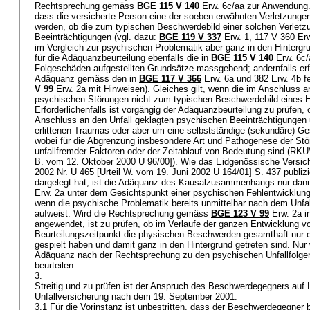
Rechtsprechung gemäss
BGE 115 V 140
Erw. 6c/aa zur Anwendung.
dass die versicherte Person eine der soeben erwähnten Verletzungen e
werden, ob die zum typischen Beschwerdebild einer solchen Verlet
Beeinträchtigungen (vgl. dazu:
BGE 119 V 337
Erw. 1, 117 V 360 Erw.
im Vergleich zur psychischen Problematik aber ganz in den Hintergrund
für die Adäquanzbeurteilung ebenfalls die in
BGE 115 V 140
Erw. 6c/
Folgeschäden aufgestellten Grundsätze massgebend; andernfalls erfo
Adäquanz gemäss den in
BGE 117 V 366
Erw. 6a und 382 Erw. 4b fes
V 99
Erw. 2a mit Hinweisen). Gleiches gilt, wenn die im Anschluss a
psychischen Störungen nicht zum typischen Beschwerdebild eines
Erforderlichenfalls ist vorgängig der Adäquanzbeurteilung zu prüfen, 
Anschluss an den Unfall geklagten psychischen Beeinträchtigunge
erlittenen Traumas oder aber um eine selbstständige (sekundäre) G
wobei für die Abgrenzung insbesondere Art und Pathogenese der Stör
unfallfremder Faktoren oder der Zeitablauf von Bedeutung sind (RKUV
B. vom 12. Oktober 2000 U 96/00]). Wie das Eidgenössische Versic
2002 Nr. U 465 [Urteil W. vom 19. Juni 2002 U 164/01] S. 437 publizie
dargelegt hat, ist die Adäquanz des Kausalzusammenhangs nur dan
Erw. 2a unter dem Gesichtspunkt einer psychischen Fehlentwicklung 
wenn die psychische Problematik bereits unmittelbar nach dem Unfa
aufweist. Wird die Rechtsprechung gemäss
BGE 123 V 99
Erw. 2a i
angewendet, ist zu prüfen, ob im Verlaufe der ganzen Entwicklung v
Beurteilungszeitpunkt die physischen Beschwerden gesamthaft nur e
gespielt haben und damit ganz in den Hintergrund getreten sind. Nur we
Adäquanz nach der Rechtsprechung zu den psychischen Unfallfolgen
beurteilen.
3.
Streitig und zu prüfen ist der Anspruch des Beschwerdegegners auf 
Unfallversicherung nach dem 19. September 2001.
3.1 Für die Vorinstanz ist unbestritten, dass der Beschwerdegegner