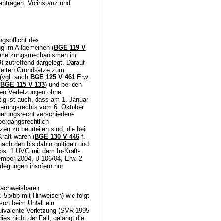
ntragen. Vorinstanz und
ngspflicht des
g im Allgemeinen (
BGE 119 V
Verletzungsmechanismen im
 zutreffend dargelegt. Darauf
ckelten Grundsätze zum
(vgl. auch
BGE 125 V 461
Erw.
(
BGE 115 V 133
) und bei den
ten Verletzungen ohne
htig ist auch, dass am 1. Januar
herungsrechts vom 6. Oktober
cherungsrecht verschiedene
bergangsrechtlich
en zu beurteilen sind, die bei
raft waren (
BGE 130 V 446
f.
nach den bis dahin gültigen und
Abs. 1 UVG
mit dem In-Kraft-
ember 2004, U 106/04, Erw. 2
rlegungen insofern nur
 nachweisbaren
 5b/bb mit Hinweisen) wie folgt
rson beim Unfall ein
uivalente Verletzung (SVR 1995
ies nicht der Fall, gelangt die