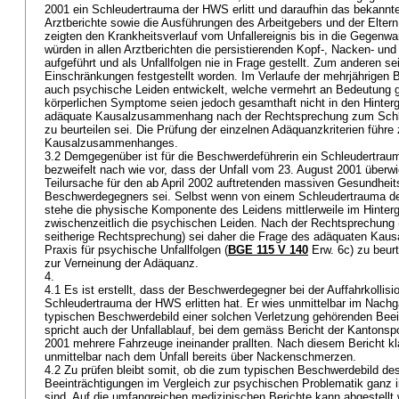
2001 ein Schleudertrauma der HWS erlitt und daraufhin das bekannt
Arztberichte sowie die Ausführungen des Arbeitgebers und der Elte
zeigten den Krankheitsverlauf vom Unfallereignis bis in die Gegenwa
würden in allen Arztberichten die persistierenden Kopf-, Nacken- u
aufgeführt und als Unfallfolgen nie in Frage gestellt. Zum anderen se
Einschränkungen festgestellt worden. Im Verlaufe der mehrjährigen 
auch psychische Leiden entwickelt, welche vermehrt an Bedeutung 
körperlichen Symptome seien jedoch gesamthaft nicht in den Hinterg
adäquate Kausalzusammenhang nach der Rechtsprechung zum Schl
zu beurteilen sei. Die Prüfung der einzelnen Adäquanzkriterien führ
Kausalzusammenhanges.
3.2 Demgegenüber ist für die Beschwerdeführerin ein Schleudertrau
bezweifelt nach wie vor, dass der Unfall vom 23. August 2001 überw
Teilursache für den ab April 2002 auftretenden massiven Gesundhei
Beschwerdegegners sei. Selbst wenn von einem Schleudertrauma d
stehe die physische Komponente des Leidens mittlerweile im Hinter
zwischenzeitlich die psychischen Leiden. Nach der Rechtsprechung 
seitherige Rechtsprechung) sei daher die Frage des adäquaten Ka
Praxis für psychische Unfallfolgen (
BGE 115 V 140
Erw. 6c) zu beurt
zur Verneinung der Adäquanz.
4.
4.1 Es ist erstellt, dass der Beschwerdegegner bei der Auffahrkollis
Schleudertrauma der HWS erlitten hat. Er wies unmittelbar im Nach
typischen Beschwerdebild einer solchen Verletzung gehörenden Beei
spricht auch der Unfallablauf, bei dem gemäss Bericht der Kantons
2001 mehrere Fahrzeuge ineinander prallten. Nach diesem Bericht k
unmittelbar nach dem Unfall bereits über Nackenschmerzen.
4.2 Zu prüfen bleibt somit, ob die zum typischen Beschwerdebild d
Beeinträchtigungen im Vergleich zur psychischen Problematik ganz i
sind. Auf die umfangreichen medizinischen Berichte kann abgestellt w