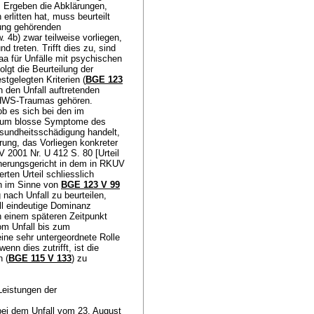
 Ergeben die Abklärungen,
rlitten hat, muss beurteilt
zung gehörenden
 4b) zwar teilweise vorliegen,
 treten. Trifft dies zu, sind
aa für Unfälle mit psychischen
lgt die Beurteilung der
tgelegten Kriterien (
BGE 123
n den Unfall auftretenden
 HWS-Traumas gehören.
ob es sich bei den im
n um blosse Symptome des
esundheitsschädigung handelt,
ung, das Vorliegen konkreter
 2001 Nr. U 412 S. 80 [Urteil
herungsgericht in dem in RKUV
rten Urteil schliesslich
n im Sinne von
BGE 123 V 99
nach Unfall zu beurteilen,
ll eindeutige Dominanz
n einem späteren Zeitpunkt
om Unfall bis zum
ine sehr untergeordnete Rolle
nn dies zutrifft, ist die
 (
BGE 115 V 133
) zu
Leistungen der
 bei dem Unfall vom 23. August