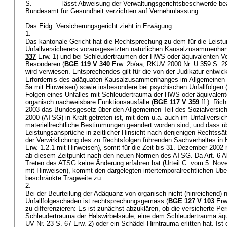
S.________ lässt Abweisung der Verwaltungsgerichtsbeschwerde bea
Bundesamt für Gesundheit verzichten auf Vernehmlassung.
Das Eidg. Versicherungsgericht zieht in Erwägung:
1.
Das kantonale Gericht hat die Rechtsprechung zu dem für die Leistu
Unfallversicherers vorausgesetzten natürlichen Kausalzusammenhan
337
Erw. 1) und bei Schleudertraumen der HWS oder äquivalenten 
Besonderen (
BGE 119 V 340
Erw. 2b/aa; RKUV 2000 Nr. U 359 S. 29)
wird verwiesen. Entsprechendes gilt für die von der Judikatur entwi
Erfordernis des adäquaten Kausalzusammenhanges im Allgemeinen 
5a mit Hinweisen) sowie insbesondere bei psychischen Unfallfolgen 
Folgen eines Unfalles mit Schleudertrauma der HWS oder äquivalen
organisch nachweisbare Funktionsausfälle (
BGE 117 V 359
ff.). Ric
2003 das Bundesgesetz über den Allgemeinen Teil des Sozialversic
2000 (ATSG) in Kraft getreten ist, mit dem u.a. auch im Unfallversi
materiellrechtliche Bestimmungen geändert worden sind, und dass ü
Leistungsansprüche in zeitlicher Hinsicht nach denjenigen Rechtssätz
der Verwirklichung des zu Rechtsfolgen führenden Sachverhaltes in K
Erw. 1.2.1 mit Hinweisen), somit für die Zeit bis 31. Dezember 2002 
ab diesem Zeitpunkt nach den neuen Normen des ATSG. Da
Art. 6 
Treten des ATSG keine Änderung erfahren hat (Urteil C. vom 5. Nov
mit Hinweisen), kommt den dargelegten intertemporalrechtlichen Übe
beschränkte Tragweite zu.
2.
Bei der Beurteilung der Adäquanz von organisch nicht (hinreichend)
Unfallfolgeschäden ist rechtsprechungsgemäss (
BGE 127 V 103
Erw.
zu differenzieren: Es ist zunächst abzuklären, ob die versicherte Pe
Schleudertrauma der Halswirbelsäule, eine dem Schleudertrauma äq
UV Nr. 23 S. 67 Erw. 2) oder ein Schädel-Hirntrauma erlitten hat. Ist d