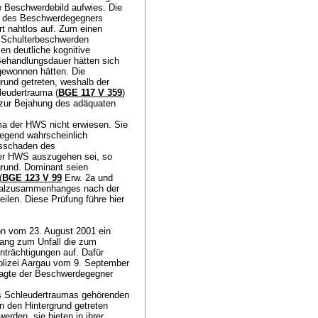
e Beschwerdebild aufwies. Die
rn des Beschwerdegegners
rt nahtlos auf. Zum einen
nd Schulterbeschwerden
ien deutliche kognitive
Behandlungsdauer hätten sich
gewonnen hätten. Die
rund getreten, weshalb der
eudertrauma (
BGE 117 V 359
)
e zur Bejahung des adäquaten
ma der HWS nicht erwiesen. Sie
iegend wahrscheinlich
tsschaden des
er HWS auszugehen sei, so
grund. Dominant seien
(
BGE 123 V 99
Erw. 2a und
usalzusammenhanges nach der
eilen. Diese Prüfung führe hier
ion vom 23. August 2001 ein
gang zum Unfall die zum
nträchtigungen auf. Dafür
polizei Aargau vom 9. September
lagte der Beschwerdegegner
es Schleudertraumas gehörenden
n den Hintergrund getreten
erden, sie bieten in ihrer