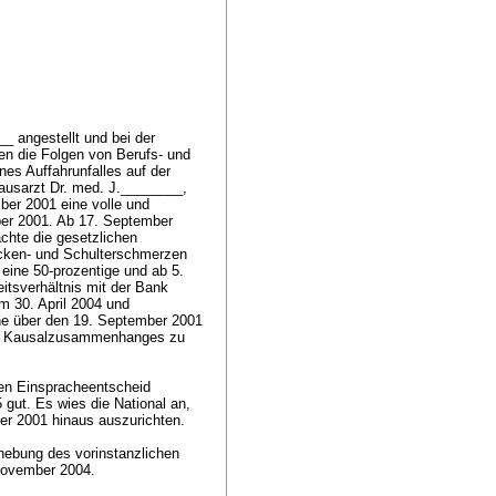
_ angestellt und bei der
en die Folgen von Berufs- und
ines Auffahrunfalles auf der
ausarzt Dr. med. J.________,
ber 2001 eine volle und
ber 2001. Ab 17. September
achte die gesetzlichen
acken- und Schulterschmerzen
 eine 50-prozentige und ab 5.
eitsverhältnis mit der Bank
m 30. April 2004 und
ne über den 19. September 2001
hen Kausalzusammenhanges zu
en Einspracheentscheid
gut. Es wies die National an,
er 2001 hinaus auszurichten.
hebung des vorinstanzlichen
 November 2004.