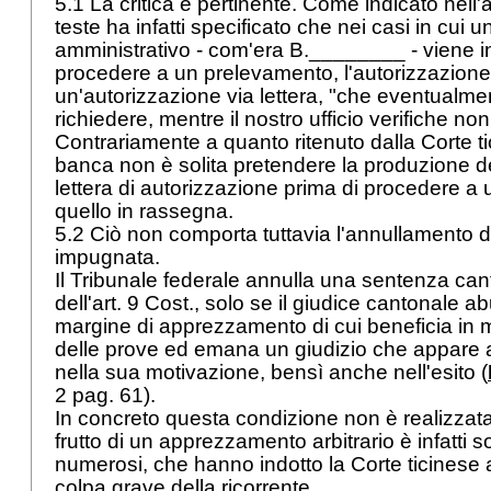
5.1 La critica è pertinente. Come indicato nell'a
teste ha infatti specificato che nei casi in cui 
amministrativo - com'era B.________ - viene in
procedere a un prelevamento, l'autorizzazione 
un'autorizzazione via lettera, "che eventualmen
richiedere, mentre il nostro ufficio verifiche non
Contrariamente a quanto ritenuto dalla Corte t
banca non è solita pretendere la produzione del
lettera di autorizzazione prima di procedere 
quello in rassegna.
5.2 Ciò non comporta tuttavia l'annullamento d
impugnata.
Il Tribunale federale annulla una sentenza can
dell'
art. 9 Cost.
, solo se il giudice cantonale a
margine di apprezzamento di cui beneficia in m
delle prove ed emana un giudizio che appare a
nella sua motivazione, bensì anche nell'esito (
2 pag. 61).
In concreto questa condizione non è realizzat
frutto di un apprezzamento arbitrario è infatti so
numerosi, che hanno indotto la Corte ticinese
colpa grave della ricorrente.