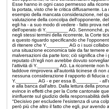
Esse hanno in ogni caso permesso alla ricorr
la portata, visto che le critica diffusamente. La
esempio della mancata considerazione, nel qu
valutazione della concolpa dell'opponente, del
egli ha - a suo modo di vedere - fatto prova ne
dell'operato di Y.________ AG. Sennonché, p
negli stessi termini della ricorrente, la Corte ti
a questo riguardo specificando che l'opponen
di ritenere che Y.________ AG o i suoi collabo
una situazione economica tale da far temere e
malversazioni da parte loro; ciò significa che i 
reputato ch'egli non avrebbe dovuto sorvegliar
l'attività di Y.________ AG. La ricorrente non h
laddove rimprovera all'autorità ticinese di non 
nessuna considerazione il rapporto di fiducia 
Y.________ AG - e per essa B.________ - all'
e alla banca dall'altro. Dalla lettura della pron
evince in effetti che per la Corte cantonale qu
ininfluente sul giudizio della responsabilità delle
"Decisivo per escludere l'esistenza di una colp
però più che altro il fatto che egli, pur avendo a