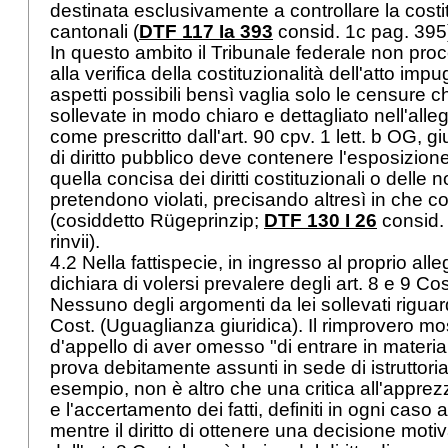
destinata esclusivamente a controllare la costitu
cantonali (
DTF 117 Ia 393
consid. 1c pag. 395
In questo ambito il Tribunale federale non proc
alla verifica della costituzionalità dell'atto impug
aspetti possibili bensì vaglia solo le censure 
sollevate in modo chiaro e dettagliato nell'alle
come prescritto dall'
art. 90 cpv. 1 lett. b OG
, gi
di diritto pubblico deve contenere l'esposizione 
quella concisa dei diritti costituzionali o delle 
pretendono violati, precisando altresì in che co
(cosiddetto Rügeprinzip;
DTF 130 I 26
consid.
rinvii).
4.2 Nella fattispecie, in ingresso al proprio alle
dichiara di volersi prevalere degli
art. 8 e 9 Cos
Nessuno degli argomenti da lei sollevati riguard
Cost.
(Uguaglianza giuridica). Il rimprovero mo
d'appello di aver omesso "di entrare in materia 
prova debitamente assunti in sede di istruttori
esempio, non è altro che una critica all'appre
e l'accertamento dei fatti, definiti in ogni caso ar
mentre il diritto di ottenere una decisione moti