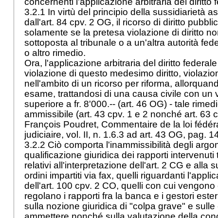
concernenti l'applicazione arbitraria del diritto
3.2.1 In virtù del principio della sussidiarietà a
dall'
art. 84 cpv. 2 OG
, il ricorso di diritto pubbl
solamente se la pretesa violazione di diritto 
sottoposta al tribunale o a un'altra autorità f
o altro rimedio.
Ora, l'applicazione arbitraria del diritto federale
violazione di questo medesimo diritto, violazio
nell'ambito di un ricorso per riforma, allorqua
esame, trattandosi di una causa civile con un va
superiore a fr. 8'000.-- (
art. 46 OG
) - tale rimed
ammissibile (art. 43 cpv. 1 e 2 nonché
art. 63 
François Poudret, Commentaire de la loi fédér
judiciaire, vol. II, n. 1.6.3 ad
art. 43 OG
, pag. 1
3.2.2 Ciò comporta l'inammissibilità degli argo
qualificazione giuridica dei rapporti intervenuti tr
relativi all'interpretazione dell'art. 2 CG e alla s
ordini impartiti via fax, quelli riguardanti l'app
dell'
art. 100 cpv. 2 CO
, quelli con cui vengono 
regolano i rapporti fra la banca e i gestori este
sulla nozione giuridica di "colpa grave" e sulle
ammettere nonché sulla valutazione della con