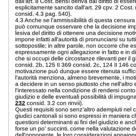
dall'
art. 8 Cost.
bensì deriva dal diritto di esser
esplicitamente sancito dall'
art. 29 cpv. 2 Cost.
consid. 4.3 pag. 540).
4.3 Anche se l'ammissibilità di questa censura 
può comunque osservare che la decisione imp
lesiva del diritto di ottenere una decisione moti
impone infatti all'autorità di pronunciarsi su tutt
sottopostile; in altre parole, non occorre che e
espressamente ogni allegazione in fatto e in dir
che si occupi delle circostanze rilevanti per il g
consid. 2b, 125 II 369 consid. 2c, 124 II 146 c
motivazione può dunque essere ritenuta suffi
l'autorità menziona, almeno brevemente, i moti
a decidere in un senso piuttosto che nell'altro
l'interessato nella condizione di rendersi conto
giudizio e delle eventuali possibilità di impugn
232
consid. 3.2 con rinvii).
Questi requisiti sono senz'altro adempiuti nel 
giudici cantonali si sono espressi in maniera ch
questioni determinanti ai fini del giudizio e an
forse un po' succinti, come nella valutazione 
dell'opponente, le loro considerazioni appaiono