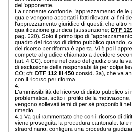
dell'opponente.
La ricorrente confonde l'apprezzamento delle p
quale vengono accertati i fatti rilevanti ai fini d
l'apprezzamento giuridico di questi, che altro n
qualificazione giuridica (sussunzione;
DTF 129 
pag. 620). Solo il primo tipo di "apprezzament
quadro del ricorso di diritto pubblico quando, c
del ricorso per riforma è aperta. Vi è poi l'ap
compete al giudice chiamato a decidere secondo 
(
art. 4 CC
), come nel caso del giudizio sulla va
di esclusione della responsabilità per colpa lie
CO
; cfr.
DTF 112 III 450
consid. 3a), che va a
con il ricorso per riforma.
4.
L'ammissibilità del ricorso di diritto pubblico s
problematica, sotto il profilo della motivazion
vengono sollevati temi di per sé proponibili nel
rimedio.
4.1 Va qui rammentato che con il ricorso di dir
viene proseguita la procedura cantonale; tale r
straordinario, configura una procedura giudizi