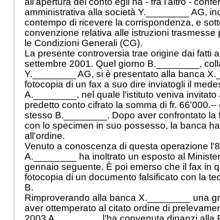
all'apertura del conto egli ha - fra l'altro - conf
amministrativa alla società Y.________ AG, in
contempo di ricevere la corrispondenza, e sott
convenzione relativa alle istruzioni trasmesse
le Condizioni Generali (CG).
La presente controversia trae origine dai fatti a
settembre 2001. Quel giorno B.________, coll
Y.________ AG, si è presentato alla banca X
fotocopia di un fax a suo dire inviatogli il med
A.________, nel quale l'istituto veniva invitato
predetto conto cifrato la somma di fr. 66'000.--
stesso B.________. Dopo aver confrontato la fi
con lo specimen in suo possesso, la banca ha
all'ordine.
Venuto a conoscenza di questa operazione l'
A.________ ha inoltrato un esposto al Minister
gennaio seguente. È poi emerso che il fax in q
fotocopia di un documento falsificato con la te
B.
Rimproverando alla banca X.________ una gr
aver ottemperato al citato ordine di prelevamen
2003 A.________ l'ha convenuta dinanzi alla Pr