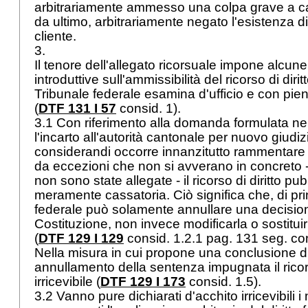
arbitrariamente ammesso una colpa grave a ca
da ultimo, arbitrariamente negato l'esistenza 
cliente.
3.
Il tenore dell'allegato ricorsuale impone alcun
introduttive sull'ammissibilità del ricorso di dirit
Tribunale federale esamina d'ufficio e con pie
(
DTF 131 I 57
consid. 1).
3.1 Con riferimento alla domanda formulata nel
l'incarto all'autorità cantonale per nuovo giudiz
considerandi occorre innanzitutto rammentare
da eccezioni che non si avverano in concreto
non sono state allegate - il ricorso di diritto pu
meramente cassatoria. Ciò significa che, di prin
federale può solamente annullare una decision
Costituzione, non invece modificarla o sostituir
(
DTF 129 I 129
consid. 1.2.1 pag. 131 seg. con 
Nella misura in cui propone una conclusione d
annullamento della sentenza impugnata il ricor
irricevibile (
DTF 129 I 173
consid. 1.5).
3.2 Vanno pure dichiarati d'acchito irricevibili