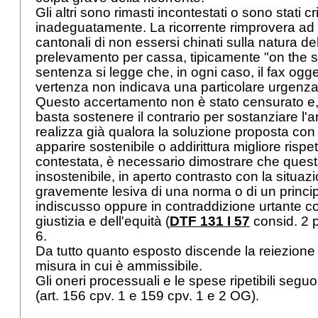
Gli altri sono rimasti incontestati o sono stati cri
inadeguatamente. La ricorrente rimprovera ad 
cantonali di non essersi chinati sulla natura de
prelevamento per cassa, tipicamente "on the s
sentenza si legge che, in ogni caso, il fax ogget
vertenza non indicava una particolare urgenza
Questo accertamento non è stato censurato 
basta sostenere il contrario per sostanziare l'arbi
realizza già qualora la soluzione proposta con 
apparire sostenibile o addirittura migliore rispe
contestata, è necessario dimostrare che ques
insostenibile, in aperto contrasto con la situaz
gravemente lesiva di una norma o di un principi
indiscusso oppure in contraddizione urtante co
giustizia e dell'equità (
DTF 131 I 57
consid. 2 
6.
Da tutto quanto esposto discende la reiezione
misura in cui è ammissibile.
Gli oneri processuali e le spese ripetibili se
(art. 156 cpv. 1 e 159 cpv. 1 e 2 OG).