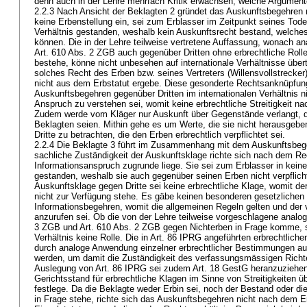
denn auch in der Lehre mehrfach Kritik erwachsen, welche Argument
2.2.3 Nach Ansicht der Beklagten 2 gründet das Auskunftsbegehren 
keine Erbenstellung ein, sei zum Erblasser im Zeitpunkt seines Tode
Verhältnis gestanden, weshalb kein Auskunftsrecht bestand, welche
können. Die in der Lehre teilweise vertretene Auffassung, wonach a
Art. 610 Abs. 2 ZGB
auch gegenüber Dritten ohne erbrechtliche Roll
bestehe, könne nicht unbesehen auf internationale Verhältnisse über
solches Recht des Erben bzw. seines Vertreters (Willensvollstrecker
nicht aus dem Erbstatut ergebe. Diese gesonderte Rechtsanknüpfun
Auskunftsbegehren gegenüber Dritten im internationalen Verhältnis nic
Anspruch zu verstehen sei, womit keine erbrechtliche Streitigkeit n
Zudem werde vom Kläger nur Auskunft über Gegenstände verlangt, di
Beklagten seien. Mithin gehe es um Werte, die sie nicht herausgeben
Dritte zu betrachten, die den Erben erbrechtlich verpflichtet sei.
2.2.4 Die Beklagte 3 führt im Zusammenhang mit dem Auskunftsbe
sachliche Zuständigkeit der Auskunftsklage richte sich nach dem R
Informationsanspruch zugrunde liege. Sie sei zum Erblasser in kein
gestanden, weshalb sie auch gegenüber seinen Erben nicht verpflicht
Auskunftsklage gegen Dritte sei keine erbrechtliche Klage, womit d
nicht zur Verfügung stehe. Es gäbe keinen besonderen gesetzlichen 
Informationsbegehren, womit die allgemeinen Regeln gelten und der
anzurufen sei. Ob die von der Lehre teilweise vorgeschlagene ana
3 ZGB
und
Art. 610 Abs. 2 ZGB
gegen Nichterben in Frage komme, sp
Verhältnis keine Rolle. Die in
Art. 86 IPRG
angeführten erbrechtlichen 
durch analoge Anwendung einzelner erbrechtlicher Bestimmungen auf
werden, um damit die Zuständigkeit des verfassungsmässigen Richte
Auslegung von
Art. 86 IPRG
sei zudem
Art. 18 GestG
heranzuziehen
Gerichtsstand für erbrechtliche Klagen im Sinne von Streitigkeiten ü
festlege. Da die Beklagte weder Erbin sei, noch der Bestand oder di
in Frage stehe, richte sich das Auskunftsbegehren nicht nach dem 