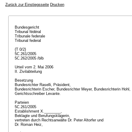
Zurück zur Einstiegsseite
Drucken
Bundesgericht
Tribunal fédéral
Tribunale federale
Tribunal federal
{T 0/2}
5C.261/2005
5C.262/2005 /blb
Urteil vom 2. Mai 2006
II. Zivilabteilung
Besetzung
Bundesrichter Raselli, Präsident,
Bundesrichterin Escher, Bundesrichter Meyer, Bundesrichterin Hohl,
Gerichtsschreiber Levante.
Parteien
5C.261/2005
Establishment X.________,
Beklagte und Berufungsklägerin,
vertreten durch Rechtsanwälte Dr. Peter Altorfer und
Dr. Roman Heiz,