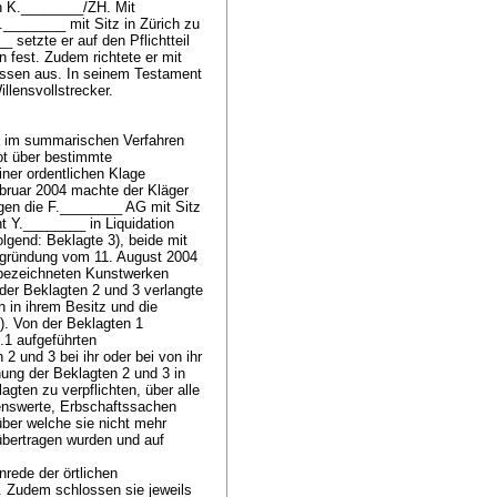
n K.________/ZH. Mit
.________ mit Sitz in Zürich zu
 setzte er auf den Pflichtteil
n fest. Zudem richtete er mit
nissen aus. In seinem Testament
llensvollstrecker.
er im summarischen Verfahren
ot über bestimmte
ner ordentlichen Klage
ebruar 2004 machte der Kläger
gen die F.________ AG mit Sitz
t Y.________ in Liquidation
lgend: Beklagte 3), beide mit
begründung vom 11. August 2004
 bezeichneten Kunstwerken
 der Beklagten 2 und 3 verlangte
 in ihrem Besitz und die
). Von der Beklagten 1
.1 aufgeführten
 und 3 bei ihr oder bei von ihr
nung der Beklagten 2 und 3 in
gten zu verpflichten, über alle
enswerte, Erbschaftssachen
über welche sie nicht mehr
übertragen wurden und auf
rede der örtlichen
n. Zudem schlossen sie jeweils