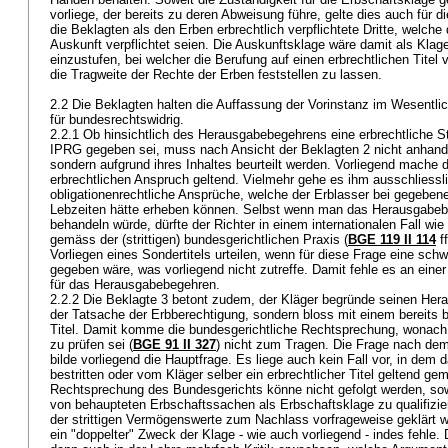
vorliege, der bereits zu deren Abweisung führe, gelte dies auch für 
die Beklagten als den Erben erbrechtlich verpflichtete Dritte, welche 
Auskunft verpflichtet seien. Die Auskunftsklage wäre damit als Klage
einzustufen, bei welcher die Berufung auf einen erbrechtlichen Titel 
die Tragweite der Rechte der Erben feststellen zu lassen.
2.2 Die Beklagten halten die Auffassung der Vorinstanz im Wesentli
für bundesrechtswidrig.
2.2.1 Ob hinsichtlich des Herausgabebegehrens eine erbrechtliche St
IPRG
gegeben sei, muss nach Ansicht der Beklagten 2 nicht anhand
sondern aufgrund ihres Inhaltes beurteilt werden. Vorliegend mache 
erbrechtlichen Anspruch geltend. Vielmehr gehe es ihm ausschliess
obligationenrechtliche Ansprüche, welche der Erblasser bei gegeben
Lebzeiten hätte erheben können. Selbst wenn man das Herausgabeb
behandeln würde, dürfte der Richter in einem internationalen Fall wi
gemäss der (strittigen) bundesgerichtlichen Praxis (
BGE 119 II 114
ff
Vorliegen eines Sondertitels urteilen, wenn für diese Frage eine sch
gegeben wäre, was vorliegend nicht zutreffe. Damit fehle es an eine
für das Herausgabebegehren.
2.2.2 Die Beklagte 3 betont zudem, der Kläger begründe seinen Her
der Tatsache der Erbberechtigung, sondern bloss mit einem bereits
Titel. Damit komme die bundesgerichtliche Rechtsprechung, wonach 
zu prüfen sei (
BGE 91 II 327
) nicht zum Tragen. Die Frage nach dem
bilde vorliegend die Hauptfrage. Es liege auch kein Fall vor, in dem
bestritten oder vom Kläger selber ein erbrechtlicher Titel geltend ge
Rechtsprechung des Bundesgerichts könne nicht gefolgt werden, so
von behaupteten Erbschaftssachen als Erbschaftsklage zu qualifizier
der strittigen Vermögenswerte zum Nachlass vorfrageweise geklärt 
ein "doppelter" Zweck der Klage - wie auch vorliegend - indes fehle