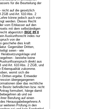
ssers für die Beurteilung der
 nicht auf die gesetzlich
 3 ZGB
und
Art. 610 Abs. 2
d Lehre könne jedoch auch von
langt werden. Dieses Recht
 der vom Erblasser auf den
rseits mit dem selbständigen
recht abgestützt (
BGE 89 II
 ein Auskunftsrecht indes nur
spruch von der
o geschehe dies kraft
Natur. Gegenüber Dritten,
eiligt seien - wie
e Herabsetzungsklage und
begehren - bestehe keine
 Auskunftsanspruch direkt aus
B
und
Art. 610 Abs. 2 ZGB
, und
e Erbenqualität zukomme.
oben, womit sich die
n Dritten ergebe. Entweder
ukzession übergegangenen
ormationen über das rechtliche
 Besitz befindlichen bzw. nicht
ntrag formuliert, hänge damit
bebegehren ab und sei
 ihrer Berufung auf einen
g des Herausgabebegehrens A
zur weiteren Prüfung in den
egeben sei und kein Sondertitel