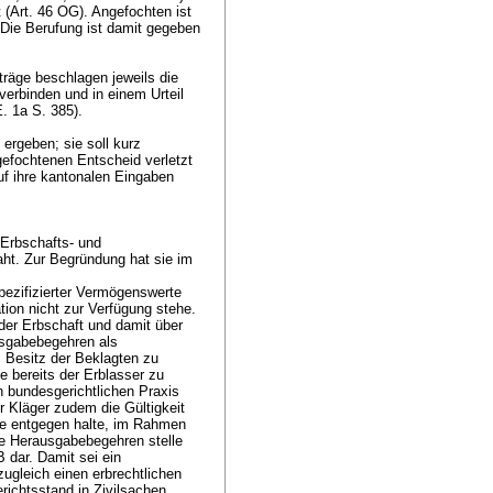
 (
Art. 46 OG
). Angefochten ist
. Die Berufung ist damit gegeben
träge beschlagen jeweils die
verbinden und in einem Urteil
. 1a S. 385).
ergeben; sie soll kurz
gefochtenen Entscheid verletzt
uf ihre kantonalen Eingaben
"Erbschafts- und
aht. Zur Begründung hat sie im
ezifizierter Vermögenswerte
tion nicht zur Verfügung stehe.
der Erbschaft und damit über
usgabebegehren als
 Besitz der Beklagten zu
e bereits der Erblasser zu
 bundesgerichtlichen Praxis
r Kläger zudem die Gültigkeit
rte entgegen halte, im Rahmen
de Herausgabebegehren stelle
B
dar. Damit sei ein
ugleich einen erbrechtlichen
ichtsstand in Zivilsachen