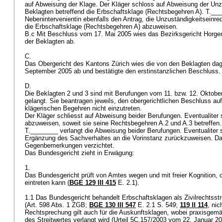
auf Abweisung der Klage. Der Kläger schloss auf Abweisung der Unzu
Beklagten betreffend die Erbschaftsklage (Rechtsbegehren A). T.____
Nebenintervenientin ebenfalls den Antrag, die Unzuständigkeitseinred
die Erbschaftsklage (Rechtsbegehren A) abzuweisen.
B.c Mit Beschluss vom 17. Mai 2005 wies das Bezirksgericht Horge
der Beklagten ab.
C.
Das Obergericht des Kantons Zürich wies die von den Beklagten d
September 2005 ab und bestätigte den erstinstanzlichen Beschluss
D.
Die Beklagten 2 und 3 sind mit Berufungen vom 11. bzw. 12. Oktobe
gelangt. Sie beantragen jeweils, den obergerichtlichen Beschluss au
klägerischen Begehren nicht einzutreten.
Der Kläger schliesst auf Abweisung beider Berufungen. Eventualiter
abzuweisen, soweit sie seine Rechtsbegehren A.2 und A.3 betreffen.
T.________ verlangt die Abweisung beider Berufungen. Eventualiter s
Ergänzung des Sachverhaltes an die Vorinstanz zurückzuweisen. Da
Gegenbemerkungen verzichtet.
Das Bundesgericht zieht in Erwägung:
1.
Das Bundesgericht prüft von Amtes wegen und mit freier Kognition, 
eintreten kann (
BGE 129 III 415
E. 2.1).
1.1 Das Bundesgericht behandelt Erbschaftsklagen als Zivilrechtsst
(
Art. 598 Abs. 1 ZGB
;
BGE 130 III 547
E. 2.1 S. 549;
119 II 114
, nic
Rechtsprechung gilt auch für die Auskunftsklagen, wobei praxisgem
des Streitwertes verlangt wird (Urteil 5C.157/2003 vom 22. Januar 20