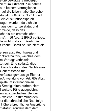
e die Beklagte 3 wiedergibt.
nicht im Erbrecht. Sie nehme
s in keinem vertraglichen
s auf die Erben habe übergehen
nalog
Art. 607 Abs. 3 ZGB
und
e ein Auskunftsanspruch
tragen werden, da sich ein
) aus dem Einzelstatut und
g zeige, dass das
ht als ein erbrechtlicher
ach
Art. 86 Abs. 1 IPRG
vorliege.
e nicht mehr im Besitz der
 könne. Damit sei sie nicht als
gehren aus, Rechtsweg und
echtsverhältnis, welches dem
em Vertragsverhältnis
et sei. Eine selbständige
er Gerichtsstand des Nachlasses
Gerichtsstand für
 verfassungsmässige Richter
loge Anwendung von
Art. 607 Abs.
iele im internationalen
Streitigkeiten dürften nicht
 weitere Fälle ausgedehnt
rs auszuschalten. Bei der
, welche Bestimmung den
ber die erbrechtliche Nachfolge
e Höhe erbrechtlicher Ansprüche
Erbstatut, sondern dem dem