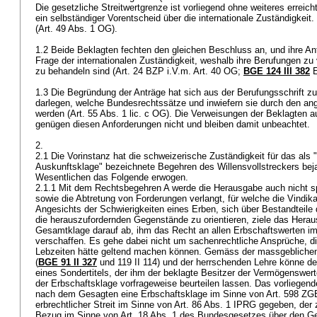
Die gesetzliche Streitwertgrenze ist vorliegend ohne weiteres erreicht
ein selbständiger Vorentscheid über die internationale Zuständigkeit
(
Art. 49 Abs. 1 OG
).
1.2 Beide Beklagten fechten den gleichen Beschluss an, und ihre An
Frage der internationalen Zuständigkeit, weshalb ihre Berufungen zu 
zu behandeln sind (
Art. 24 BZP
i.V.m.
Art. 40 OG
;
BGE 124 III 382
E
1.3 Die Begründung der Anträge hat sich aus der Berufungsschrift zu 
darlegen, welche Bundesrechtssätze und inwiefern sie durch den an
werden (Art. 55 Abs. 1 lic. c OG). Die Verweisungen der Beklagten a
genügen diesen Anforderungen nicht und bleiben damit unbeachtet.
2.
2.1 Die Vorinstanz hat die schweizerische Zuständigkeit für das als 
Auskunftsklage" bezeichnete Begehren des Willensvollstreckers bej
Wesentlichen das Folgende erwogen.
2.1.1 Mit dem Rechtsbegehren A werde die Herausgabe auch nicht sp
sowie die Abtretung von Forderungen verlangt, für welche die Vindika
Angesichts der Schwierigkeiten eines Erben, sich über Bestandteile 
die herauszufordernden Gegenstände zu orientieren, ziele das Hera
Gesamtklage darauf ab, ihm das Recht an allen Erbschaftswerten im
verschaffen. Es gehe dabei nicht um sachenrechtliche Ansprüche, di
Lebzeiten hätte geltend machen können. Gemäss der massgeblichen
(
BGE 91 II 327
und 119 II 114) und der herrschenden Lehre könne de
eines Sondertitels, der ihm der beklagte Besitzer der Vermögenswe
der Erbschaftsklage vorfrageweise beurteilen lassen. Das vorliegen
nach dem Gesagten eine Erbschaftsklage im Sinne von
Art. 598 ZG
erbrechtlicher Streit im Sinne von
Art. 86 Abs. 1 IPRG
gegeben, der z
Bezug im Sinne von Art. 18 Abs. 1 des Bundesgesetzes über den Ger