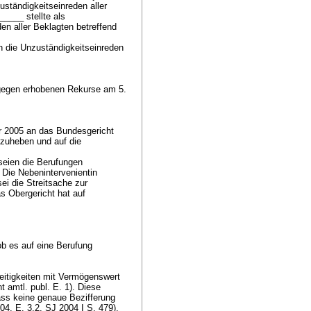
ständigkeitseinreden aller
____ stellte als
en aller Beklagten betreffend
n die Unzuständigkeitseinreden
agegen erhobenen Rekurse am 5.
.
r 2005 an das Bundesgericht
fzuheben und auf die
 seien die Berufungen
 Die Nebenintervenientin
ei die Streitsache zur
s Obergericht hat auf
ob es auf eine Berufung
reitigkeiten mit Vermögenswert
ht amtl. publ. E. 1). Diese
äss keine genaue Bezifferung
04, E. 3.2, SJ 2004 I S. 479).