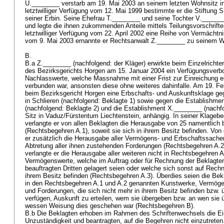
U.________ verstarb am 19. Mai 2003 an seinem letzten Wohnsitz i
letztwilliger Verfügung vom 12. Mai 1999 bestimmte er die Stiftung S
seiner Erbin. Seine Ehefrau T.________ und seine Tochter V.________
und legte die ihnen zukommenden Anteile mittels Teilungsvorschrifte
letztwilliger Verfügung vom 22. April 2002 eine Reihe von Vermächt
vom 9. Mai 2003 ernannte er Rechtsanwalt Z.________ zu seinem Wi
B.
B.a Z.________ (nachfolgend: der Kläger) erwirkte beim Einzelricht
des Bezirksgerichts Horgen am 15. Januar 2004 ein Verfügungsverb
Nachlasswerte, welche Massnahme mit einer Frist zur Einreichung ei
verbunden war, ansonsten diese ohne weiteres dahinfalle. Am 19. F
beim Bezirksgericht Horgen eine Erbschafts- und Auskunftsklage ge
in Schlieren (nachfolgend: Beklagte 1) sowie gegen die Establishmen
(nachfolgend: Beklagte 2) und die Establishment X.________ (nachfo
Sitz in Vaduz/Fürstentum Liechtenstein, anhängig. In seiner Klage
verlangte er von allen Beklagten die Herausgabe von 25 namentlich
(Rechtsbegehren A.1), soweit sie sich in ihrem Besitz befinden. Von
er zusätzlich die Herausgabe aller Vermögens- und Erbschaftssachen
Abtretung aller ihnen zustehenden Forderungen (Rechtsbegehren A.2
verlangte er die Herausgabe aller weiteren nicht in Rechtsbegehren A
Vermögenswerte, welche im Auftrag oder für Rechnung der Beklagten 2
beauftragten Dritten gelagert seien oder welche sich sonst auf Rech
ihrem Besitz befinden (Rechtsbegehren A.3). Überdies seien die Bekla
in den Rechtsbegehren A.1 und A.2 genannten Kunstwerke, Vermög
und Forderungen, die sich nicht mehr in ihrem Besitz befinden bzw. 
verfügen, Auskunft zu erteilen, wem sie übergeben bzw. an wen sie 
wessen Weisung dies geschehen war (Rechtsbegehren B).
B.b Die Beklagten erhoben im Rahmen des Schriftenwechsels die Ein
Unzuständigkeit und beantragten, auf die Begehren nicht einzutrete