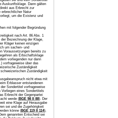
die Auskunftsklage. Dann gälten
direkt aus Erbrecht zur
 erbrechtlicher Natur
vorliegt, um die Existenz und
chen mit folgender Begründung
reitigkeit nach
Art. 86 Abs. 1
 der Bezeichnung der Klage,
der Kläger keinen einzigen
lich um sachen- und
en Voraussetzungen bereits zu
egehren als Erbschaftsklage
e dem vorliegenden nur dann
.) vorfrageweise über das
weizerische Zuständigkeit
r schweizerischen Zuständigkeit
ausgabeanspruch nicht etwa mit
 beim Erblasser entstandenen
der Sondertitel vorfrageweise
 Vorliegen eines Sondertitels
 das Erbrecht der Gegenpartei
macht werde (
BGE 98 II 88
). Der
weit eine Klage auf Herausgabe
en sei und die Zugehörigkeit
werden könne (
BGE 119 II 114
),
. Dem genannten Entscheid sei