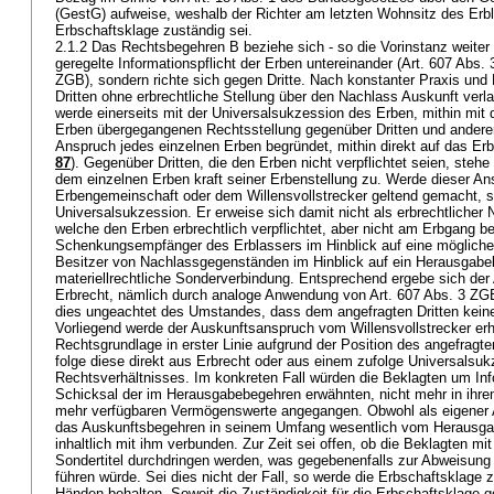
(GestG) aufweise, weshalb der Richter am letzten Wohnsitz des Erbla
Erbschaftsklage zuständig sei.
2.1.2 Das Rechtsbegehren B beziehe sich - so die Vorinstanz weiter -
geregelte Informationspflicht der Erben untereinander (
Art. 607 Abs.
ZGB
), sondern richte sich gegen Dritte. Nach konstanter Praxis un
Dritten ohne erbrechtliche Stellung über den Nachlass Auskunft ver
werde einerseits mit der Universalsukzession des Erben, mithin mit
Erben übergegangenen Rechtsstellung gegenüber Dritten und andere
Anspruch jedes einzelnen Erben begründet, mithin direkt auf das Erb
87
). Gegenüber Dritten, die den Erben nicht verpflichtet seien, stehe
dem einzelnen Erben kraft seiner Erbenstellung zu. Werde dieser An
Erbengemeinschaft oder dem Willensvollstrecker geltend gemacht, s
Universalsukzession. Er erweise sich damit nicht als erbrechtlicher 
welche den Erben erbrechtlich verpflichtet, aber nicht am Erbgang bet
Schenkungsempfänger des Erblassers im Hinblick auf eine möglich
Besitzer von Nachlassgegenständen im Hinblick auf ein Herausgabe
materiellrechtliche Sonderverbindung. Entsprechend ergebe sich der
Erbrecht, nämlich durch analoge Anwendung von
Art. 607 Abs. 3 ZG
dies ungeachtet des Umstandes, dass dem angefragten Dritten kein
Vorliegend werde der Auskunftsanspruch vom Willensvollstrecker erh
Rechtsgrundlage in erster Linie aufgrund der Position des angefragte
folge diese direkt aus Erbrecht oder aus einem zufolge Universals
Rechtsverhältnisses. Im konkreten Fall würden die Beklagten um Inf
Schicksal der im Herausgabebegehren erwähnten, nicht mehr in ihrem
mehr verfügbaren Vermögenswerte angegangen. Obwohl als eigener A
das Auskunftsbegehren in seinem Umfang wesentlich vom Herausga
inhaltlich mit ihm verbunden. Zur Zeit sei offen, ob die Beklagten mit
Sondertitel durchdringen werden, was gegebenenfalls zur Abweisun
führen würde. Sei dies nicht der Fall, so werde die Erbschaftsklage 
Händen behalten. Soweit die Zuständigkeit für die Erbschaftsklage g