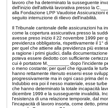
lavoro che ha determinato la susseguente inval
dell'inizio dell'attività lavorativa presso la C._
alla Fondazione LPP Vaudoise Assicurazioni e 
seguito interruzione di rilievo dell'inabilità.
Il Tribunale cantonale delle assicurazioni ha in
come la copertura assicurativa presso la sud
avesse preso inizio il 22 novembre 1999 per q
previdenza obbligatoria, rispettivamente il 1°
per quel che attiene alla previdenza più este
a ragione i primi giudici, dalla documentazione
poteva essere dedotto con sufficiente certezza
cui è portatore M.________ dopo l'incidente per
o meno costante; per quel che riguarda le turb
hanno rettamente ritenuto essersi esse svilup
progressivamente ma in ogni caso prima del 
Indubbio era poi il nesso materiale, esse turb
che hanno determinato la totale incapacità lavor
dicembre 1999 e la susseguente invalidità. Inc
l'esistenza di una relazione temporale, dal m
l'incapacità di lavoro insorta, come detto, prima d