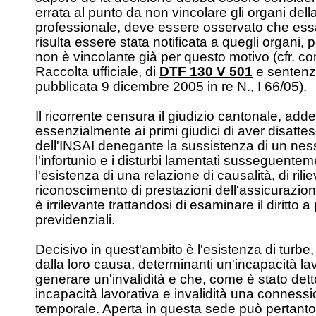
errata al punto da non vincolare gli organi del
professionale, deve essere osservato che ess
risulta essere stata notificata a quegli organi,
non è vincolante già per questo motivo (cfr. con
Raccolta ufficiale, di
DTF 130 V 501
e sentenz
pubblicata 9 dicembre 2005 in re N., I 66/05).
Il ricorrente censura il giudizio cantonale, add
essenzialmente ai primi giudici di aver disatte
dell'INSAI denegante la sussistenza di un ness
l'infortunio e i disturbi lamentati susseguentem
l'esistenza di una relazione di causalità, di riliev
riconoscimento di prestazioni dell'assicurazione
è irrilevante trattandosi di esaminare il diritto a
previdenziali.
Decisivo in quest'ambito è l'esistenza di turb
dalla loro causa, determinanti un'incapacità lav
generare un'invalidità e che, come è stato detto
incapacità lavorativa e invalidità una conness
temporale. Aperta in questa sede può pertanto