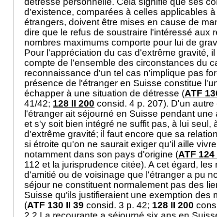
détresse personnelle. Cela signifie que ses con
d'existence, comparées à celles applicables 
étrangers, doivent être mises en cause de man
dire que le refus de soustraire l'intéressé aux r
nombres maximums comporte pour lui de gra
Pour l'appréciation du cas d'extrême gravité, il 
compte de l'ensemble des circonstances du cas
reconnaissance d'un tel cas n'implique pas fo
présence de l'étranger en Suisse constitue l'
échapper à une situation de détresse (
ATF 130
41/42;
128 II 200
consid. 4 p. 207). D'un autre c
l'étranger ait séjourné en Suisse pendant une
et s'y soit bien intégré ne suffit pas, à lui seul,
d'extrême gravité; il faut encore que sa relatio
si étroite qu'on ne saurait exiger qu'il aille viv
notamment dans son pays d'origine (
ATF 124 
112 et la jurisprudence citée). A cet égard, les r
d'amitié ou de voisinage que l'étranger a pu 
séjour ne constituent normalement pas des lien
Suisse qu'ils justifieraient une exemption des 
(
ATF 130 II 39
consid. 3 p. 42;
128 II 200
consi
2.2 La recourante a séjourné six ans en Suiss