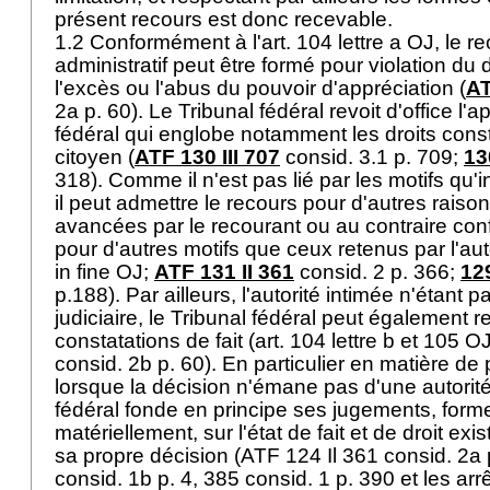
présent recours est donc recevable.
1.2 Conformément à l'
art. 104 lettre a OJ
, le r
administratif peut être formé pour violation du 
l'excès ou l'abus du pouvoir d'appréciation (
AT
2a p. 60). Le Tribunal fédéral revoit d'office l'a
fédéral qui englobe notamment les droits const
citoyen (
ATF 130 III 707
consid. 3.1 p. 709;
13
318). Comme il n'est pas lié par les motifs qu'i
il peut admettre le recours pour d'autres raiso
avancées par le recourant ou au contraire confi
pour d'autres motifs que ceux retenus par l'auto
in fine OJ;
ATF 131 II 361
consid. 2 p. 366;
129
p.188). Par ailleurs, l'autorité intimée n'étant p
judiciaire, le Tribunal fédéral peut également re
constatations de fait (
art. 104 lettre b et 105 O
consid. 2b p. 60). En particulier en matière de
lorsque la décision n'émane pas d'une autorité j
fédéral fonde en principe ses jugements, form
matériellement, sur l'état de fait et de droit e
sa propre décision (ATF 124 Il 361 consid. 2a
consid. 1b p. 4, 385 consid. 1 p. 390 et les arrê