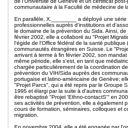
de l'Université de Genève et un certificat post
communautaire à la Faculté de médecine de l
En parallèle, X.________ a déployé une série d
professionnelles auprès d'institutions et d'ass
le domaine de la prévention du Sida. Ainsi, de j
février 2002, elle a collaboré au "Projet Migrat
l'égide de l'Office fédéral de la santé publiqu
communautés étrangères en Suisse. Le "Proje
arrivant à terme à fin février 2002, son mandat a
même période, elle s'est, en tant que médiatrice
chargée particulièrement de la coordination des
prévention du VIH/Sida auprès des communau
portugaise et latino-américaine de Genève; elle
"Projet Parcs", qui a été repris par le Groupe
1995 et élargi par la suite à d'autres commun
être rebaptisé "Projet 'Ethno-contactS'" en 200
ses activités de prévention, elle a également p
cours de formation, séminaires, colloques et c
migration.
En novembre 2004, elle a été engagée par l'o