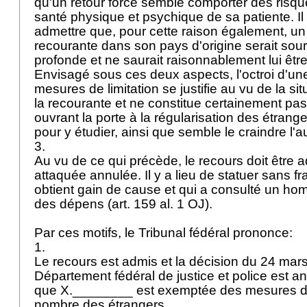
qu'un retour forcé semble comporter des risqu
santé physique et psychique de sa patiente. Il 
admettre que, pour cette raison également, un 
recourante dans son pays d'origine serait sou
profonde et ne saurait raisonnablement lui êt
Envisagé sous ces deux aspects, l'octroi d'un
mesures de limitation se justifie au vu de la sit
la recourante et ne constitue certainement pa
ouvrant la porte à la régularisation des étran
pour y étudier, ainsi que semble le craindre l'a
3.
Au vu de ce qui précède, le recours doit être a
attaquée annulée. Il y a lieu de statuer sans fr
obtient gain de cause et qui a consulté un homm
des dépens (
art. 159 al. 1 OJ
).
Par ces motifs, le Tribunal fédéral prononce:
1.
Le recours est admis et la décision du 24 mar
Département fédéral de justice et police est an
que X.________ est exemptée des mesures de 
nombre des étrangers.