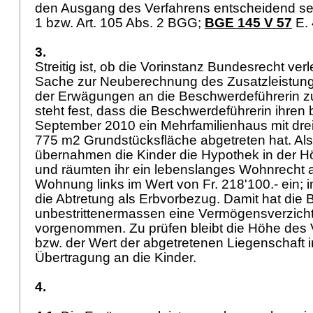
den Ausgang des Verfahrens entscheidend sei
1 bzw.
Art. 105 Abs. 2 BGG
;
BGE 145 V 57
E. 
3.
Streitig ist, ob die Vorinstanz Bundesrecht verl
Sache zur Neuberechnung des Zusatzleistun
der Erwägungen an die Beschwerdeführerin z
steht fest, dass die Beschwerdeführerin ihren
September 2010 ein Mehrfamilienhaus mit dr
775 m2 Grundstücksfläche abgetreten hat. Al
übernahmen die Kinder die Hypothek in der Hö
und räumten ihr ein lebenslanges Wohnrecht 
Wohnung links im Wert von Fr. 218'100.- ein; i
die Abtretung als Erbvorbezug. Damit hat die
unbestrittenermassen eine Vermögensverzich
vorgenommen. Zu prüfen bleibt die Höhe des
bzw. der Wert der abgetretenen Liegenschaft i
Übertragung an die Kinder.
4.