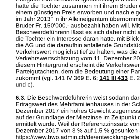
hatte die Tochter zusammen mit ihrem Bruder 
einem günstigen Preis erworben und nach ei
im Jahr 2013" in ihr Alleineigentum übernomme
Bruder Fr. 150'000.- ausbezahlt haben will. Mit
Beschwerdeführerin lässt es sich daher nicht 
die Tochter ein Interesse daran hatte, mit Blic
die AG und die daraufhin anfallende Grundst
Verkehrswert möglichst tief zu halten, was die
Verkehrswertschätzung vom 11. Dezember 2017 
diesem Hintergrund erscheint die Verkehrswer
Parteigutachten, dem die Bedeutung einer Pa
zukommt (vgl. 141 IV 369 E. 6;
141 III 433
E. 
und c).
6.3.
Die Beschwerdeführerin weist sodann dar
Ertragswert des Mehrfamilienhauses in der S
Dezember 2017 ein hohes Gewicht zugemess
auf der Grundlage der Mietzinse im Zeitpunkt
ermittelt wurde. Weil der Referenzzinssatz v
Dezember 2017 von 3 % auf 1.5 % gesunken se
https://www.bwo.admin.ch/de/entwicklung-refe