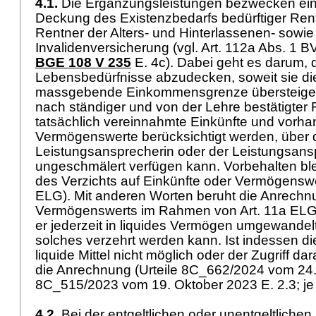
4.1.
Die Ergänzungsleistungen bezwecken e
Deckung des Existenzbedarfs bedürftiger Ren
Rentner der Alters- und Hinterlassenen- sowie
Invalidenversicherung (vgl.
Art. 112a Abs. 1 B
BGE 108 V 235
E. 4c). Dabei geht es darum, 
Lebensbedürfnisse abzudecken, soweit sie die
massgebende Einkommensgrenze übersteigen
nach ständiger und von der Lehre bestätigter
tatsächlich vereinnahmte Einkünfte und vorh
Vermögenswerte berücksichtigt werden, über d
Leistungsansprecherin oder der Leistungsans
ungeschmälert verfügen kann. Vorbehalten ble
des Verzichts auf Einkünfte oder Vermögenswe
ELG
). Mit anderen Worten beruht die Anrechn
Vermögenswerts im Rahmen von
Art. 11a EL
er jederzeit in liquides Vermögen umgewandel
solches verzehrt werden kann. Ist indessen 
liquide Mittel nicht möglich oder der Zugriff dara
die Anrechnung (Urteile 8C_662/2024 vom 24.
8C_515/2023 vom 19. Oktober 2023 E. 2.3; je
4.2.
Bei der entgeltlichen oder unentgeltliche