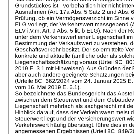
Grundstückes ist - vorbehältlich hier nicht inte
Ausnahmen (
Art. 17a Abs. 5 Satz 2 und Abs. 
Prüfung, ob ein Vermögensverzicht im Sinne 
ELG
vorliegt, der Verkehrswert massgebend (
ELV
i.V.m.
Art. 9 Abs. 5 lit. b ELG
). Nach der R
unter dem Verkehrswert einer Liegenschaft im
Bestimmung der Verkaufswert zu verstehen, d
Geschäftsverkehr besitzt. Der so ermittelte Ve
konkrete und aktuelle (amtliche oder als solc
Liegenschaftsschätzung voraus (Urteil 9C_80
2019 E. 3.1 mit Hinweisen). Aus Gründen der P
aber auch andere geeignete Schätzungen be
(Urteile 8C_662/2024 vom 24. Januar 2025 E.
vom 16. Mai 2019 E. 6.1).
So bezeichnete das Bundesgericht das Abstell
zwischen dem Steuerwert und dem Gebäudeve
Liegenschaft mehrfach als sachgerecht mit der
Hinblick darauf, dass der Verkehrswert meist 
Steuerwert liegt und der Versicherungswert w
Verkehrswert häufig übersteigt, führe dies in d
angemessenen Ergebnissen (Urteil 8C_849/2