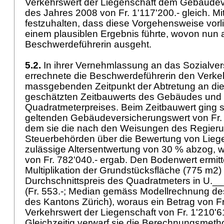
Verkehrswert der Liegenschaft dem Gebäudev
des Jahres 2008 von Fr. 1'117'200.- gleich. Mit
festzuhalten, dass diese Vorgehensweise vorl
einem plausiblen Ergebnis führte, wovon nun 
Beschwerdeführerin ausgeht.
5.2.
In ihrer Vernehmlassung an das Sozialver
errechnete die Beschwerdeführerin den Verke
massgebenden Zeitpunkt der Abtretung an di
geschätzten Zeitbauwerts des Gebäudes und
Quadratmeterpreises. Beim Zeitbauwert ging 
geltenden Gebäudeversicherungswert von Fr. 
dem sie die nach den Weisungen des Regieru
Steuerbehörden über die Bewertung von Lieg
zulässige Altersentwertung von 30 % abzog, 
von Fr. 782'040.- ergab. Den Bodenwert ermitte
Multiplikation der Grundstücksfläche (775 m2) 
Durchschnittspreis des Quadratmeters in U._
(Fr. 553.-; Median gemäss Modellrechnung des
des Kantons Zürich), woraus ein Betrag von Fr
Verkehrswert der Liegenschaft von Fr. 1'210'615
Gleichzeitig verwarf sie die Berechnungsmeth