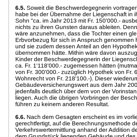
6.5.
Soweit die Beschwerdegegnerin vortragen 
habe bei der Übernahme der Liegenschaft in i
Sohn "ca. im Jahr 2013 mit Fr. 150'000.- ausbe
nichts zu ihren Gunsten daraus ableiten. Denn s
wäre anzunehmen, dass die Tochter einen gle
Erbvorbezug für sich in Anspruch genommen h
und sie zudem dessen Anteil an den Hypothe
übernommen hätte. Mithin wäre davon auszug
Kinder der Beschwerdegegnerin der Liegensch
ca. Fr. 1'118'000.- zugemessen hätten (mutm
von Fr. 300'000.- zuzüglich Hypothek von Fr. 
Wohnrecht von Fr. 218'100.-). Dieser wieder
Gebäudeversicherungswert aus dem Jahr 20
jedenfalls deutlich über dem von der Vorinsta
liegen. Auch die übrigen Vorbringen der Bes
führen zu keinem anderen Resultat.
6.6.
Nach dem Gesagten erscheint es im vorli
gerechtfertigt, auf die Berechnungsmethode d
Verkehrswertermittlung anhand der Addition de
dem Grundstück liegenden Gebäude und des 