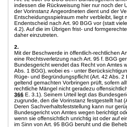
indessen die Rückweisung hier nur noch der
der Vorinstanz Angeordneten dient und der Ve
Entscheidungsspielraum mehr verbleibt, liegt m
Endentscheid nach
Art. 90 BGG
vor (statt viel
4.2). Auf die im Übrigen frist- und formgerech
daher einzutreten.
2.
Mit der Beschwerde in öffentlich-rechtlichen 
eine Rechtsverletzung nach Art. 95 f. BGG ge
Bundesgericht wendet das Recht von Amtes w
Abs. 1 BGG
), wobei es - unter Berücksichtigu
Rüge- und Begründungspflicht (
Art. 42 Abs. 
geltend gemachten Vorbringen prüft, sofern allf
rechtliche Mängel nicht geradezu offensichtlich
366
E. 3.1). Seinem Urteil legt das Bundesger
zugrunde, den die Vorinstanz festgestellt hat (
Deren Sachverhaltsfeststellung kann nur gerü
Bundesgericht von Amtes wegen berichtigt od
wenn sie offensichtlich unrichtig ist oder auf 
im Sinn von
Art. 95 BGG
beruht und die Beheb