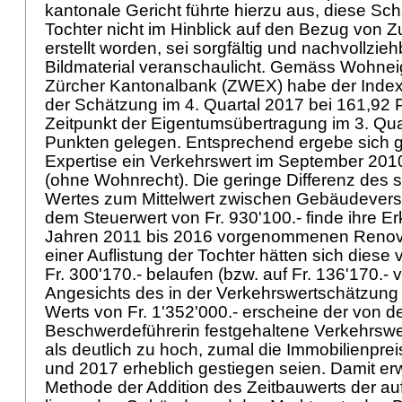
kantonale Gericht führte hierzu aus, diese Sc
Tochter nicht im Hinblick auf den Bezug von Z
erstellt worden, sei sorgfältig und nachvollzie
Bildmaterial veranschaulicht. Gemäss Wohne
Zürcher Kantonalbank (ZWEX) habe der Index
der Schätzung im 4. Quartal 2017 bei 161,92
Zeitpunkt der Eigentumsübertragung im 3. Qua
Punkten gelegen. Entsprechend ergebe sich ge
Expertise ein Verkehrswert im September 2010
(ohne Wohnrecht). Die geringe Differenz des 
Wertes zum Mittelwert zwischen Gebäudevers
dem Steuerwert von Fr. 930'100.- finde ihre Er
Jahren 2011 bis 2016 vorgenommenen Renova
einer Auflistung der Tochter hätten sich diese
Fr. 300'170.- belaufen (bzw. auf Fr. 136'170.-
Angesichts des in der Verkehrswertschätzung 
Werts von Fr. 1'352'000.- erscheine der von d
Beschwerdeführerin festgehaltene Verkehrswer
als deutlich zu hoch, zumal die Immobilienpr
und 2017 erheblich gestiegen seien. Damit erw
Methode der Addition des Zeitbauwerts der a