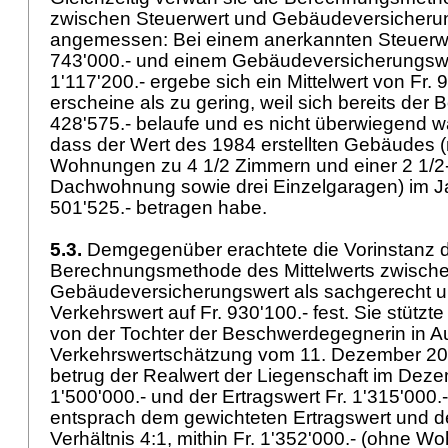
zwischen Steuerwert und Gebäudeversicherun
angemessen: Bei einem anerkannten Steuerwe
743'000.- und einem Gebäudeversicherungswer
1'117'200.- ergebe sich ein Mittelwert von Fr. 
erscheine als zu gering, weil sich bereits der 
428'575.- belaufe und es nicht überwiegend wa
dass der Wert des 1984 erstellten Gebäudes (
Wohnungen zu 4 1/2 Zimmern und einer 2 1/2
Dachwohnung sowie drei Einzelgaragen) im Jah
501'525.- betragen habe.
5.3.
Demgegenüber erachtete die Vorinstanz d
Berechnungsmethode des Mittelwerts zwische
Gebäudeversicherungswert als sachgerecht u
Verkehrswert auf Fr. 930'100.- fest. Sie stützt
von der Tochter der Beschwerdegegnerin in A
Verkehrswertschätzung vom 11. Dezember 201
betrug der Realwert der Liegenschaft im Deze
1'500'000.- und der Ertragswert Fr. 1'315'000.
entsprach dem gewichteten Ertragswert und 
Verhältnis 4:1, mithin Fr. 1'352'000.- (ohne W