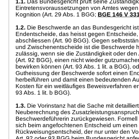
1.1.
Das Bundesgericht prüft seine Zuständigke
Eintretensvoraussetzungen von Amtes wegen u
Kognition (
Art. 29 Abs. 1 BGG
;
BGE 146 V 33
1.2.
Die Beschwerde an das Bundesgericht ist
Endentscheide, das heisst gegen Entscheide,
abschliessen (
Art. 90 BGG
). Gegen selbststän
und Zwischenentscheide ist die Beschwerde 
zulässig, wenn sie die Zuständigkeit oder den
(
Art. 92 BGG
), einen nicht wieder gutzumache
bewirken können (
Art. 93 Abs. 1 lit. a BGG
), o
Gutheissung der Beschwerde sofort einen En
herbeiführen und damit einen bedeutenden Au
Kosten für ein weitläufiges Beweisverfahren e
93 Abs. 1 lit. b BGG
).
1.3.
Die Vorinstanz hat die Sache mit detaillie
Neuberechnung des Zusatzleistungsanspruch
Beschwerdeführerin zurückgewiesen. Formell 
sich beim angefochtenen Entscheid um einen
Rückweisungsentscheid, der nur unter den V
Art. 92 oder 93 BGG
beim Bundesgericht anfec