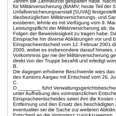
Jahren die Zahnwurzel gespalten habe. Nac
für Militärversicherung (BAMV; heute Teil der
Unfallversicherungsanstalt [SUVA]) festgestellt
diesbezüglichen Militärversicherungs- und Sa
existieren, lehnte es mit Verfügung vom 9. Mai
Leistungspflicht der Militärversicherung ab, 
Folgen der Beweislosigkeit zu tragen habe.
Einsprache hin diverse Abklärungen vor und be
Einspracheentscheid vom 12. Februar 2001 d
2000, wobei es insbesondere darauf hinwies,
Vorkommnis gar nie der Militärversicherung g
direkt von der Truppe bezahlt und erledigt wor
B.
Die dagegen erhobene Beschwerde wies das 
des Kantons Aargau mit Entscheid vom 26. Ju
C.
O.________ führt Verwaltungsgerichtsbeschw
unter Aufhebung des vorinstanzlichen Entsch
Einspracheentscheides seien ihm die Kosten vo
Entfernung und den Ersatz des beschädigten
eventualiter sei die Sache zur weiteren Abkl
Entscheid an die Vorinstanz zurückzuweisen.