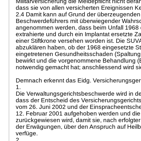
Militärversicherung die Meldepflicht nicht dera
dass sie von allen versicherten Ereignissen K
2.4 Damit kann auf Grund der überzeugende
Beschwerdeführers mit überwiegender Wahrsch
angenommen werden, dass beim Unfall 1968 
extrahierte und durch ein Implantat ersetzte Za
einer Stiftkrone versehen worden ist. Die SUVA
abzuklären haben, ob der 1968 eingesetzte St
eingetretenen Gesundheitsschaden (Spaltung
bewirkt und die vorgenommene Behandlung (Ex
notwendig gemacht hat; anschliessend wird s
Demnach erkennt das Eidg. Versicherungsger
1.
Die Verwaltungsgerichtsbeschwerde wird in d
dass der Entscheid des Versicherungsgericht
vom 26. Juni 2002 und der Einspracheentsc
12. Februar 2001 aufgehoben werden und di
zurückgewiesen wird, damit sie, nach erfolgte
der Erwägungen, über den Anspruch auf Heil
verfüge.
2.