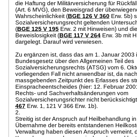
die Haftung der Militärversicherung für Rückfä
(
Art. 6 MVG
), den Beweisgrad der überwiege
Wahrscheinlichkeit (
BGE 126 V 360
Erw. 5b) 
Sozialversicherungsrecht geltenden Untersu
(
BGE 125 V 195
Erw. 2 mit Hinweisen) und di
Beweislosigkeit (
BGE 117 V 264
Erw. 3b mit H
dargelegt. Darauf wird verwiesen.
Zu ergänzen ist, dass das am 1. Januar 2003 i
Bundesgesetz über den Allgemeinen Teil des
Sozialversicherungsrechts (ATSG) vom 6. Okt
vorliegenden Fall nicht anwendbar ist, da na
massgebenden Zeitpunkt des Erlasses des str
Einspracheentscheides (hier: 12. Februar 200
Rechts- und Sachverhaltsänderungen vom
Sozialversicherungsrichter nicht berücksichtig
467
Erw. 1, 121 V 366 Erw. 1b).
2.
Streitig ist der Anspruch auf Heilbehandlung i
Übernahme der bereits entstandenen Heilkost
Verwaltung haben diesen Anspruch verneint, 