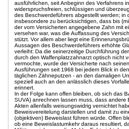
ausführlichen, seit Anbeginn des Verfahrens in
widerspruchsfreien, schlüssigen und überze
des Beschwerdeführers abgestellt werden; in di
insbesondere zu berücksichtigen, dass bis (m
der vom Versicherten angegebene Zahn mit ein
versehen war, was die Auffassung des Versich
stützt. Vor allem aber liegt eine Erinnerungsbr
Aussagen des Beschwerdeführers erhöhte Gl
verleiht: Da die seinerzeitige Durchführung d
durch den Waffenplatzzahnarzt optisch nicht v
vermochte, wurde der Versicherte nach sein
Ausführungen seit 1968 bei jedem Blick in den
täglichen Zähneputzen - an den damaligen Unf
speziell auch an den anlässlich dieses Vorfall
erinnert.
In der Folge kann offen bleiben, ob sich das 
SUVA) anrechnen lassen muss, dass andere
Akten allenfalls weisungswidrig vernichtet ha
Beweisvereitelung darstellen und damit zu ei
(objektiven) Beweislast führen würde. Offen bl
ob eine Beweislastumkehr daraus resultiert, d