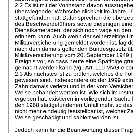
2.2 Es ist mit der Vorinstanz davon auszugehe
überwiegender Wahrscheinlichkeit im Jahre 19
stattgefunden hat. Dafür sprechen die über
des Beschwerdeführers sowie diejenigen ein
Dienstkameraden, der sich noch vage an den 
erinnern kann. Auch wenn der seinerzeitige Unf
Militärversicherung gemeldet worden ist, lag 
nach dem damals geltenden Bundesgesetz üb
Militärversicherung vom 20. September 1949 (
Ereignis vor, so dass heute eine Spätfolge gru
gemacht werden kann (vgl.
Art. 110 MVG
e con
2.3 Als nächstes ist zu prüfen, welches die Fo
gewesen sind, insbesondere ob der 1999 extra
Zahn damals verletzt und in der vom Versiche
Weise behandelt worden ist. Wie sich im Instr
ergeben hat, existieren in vorliegender Sache 
den 1968 stattgefundenen Unfall mehr, so da
nicht mehr eindeutig feststellbar ist, welcher 
Weise geschädigt und saniert worden ist.
Jedoch kann für die Beantwortung dieser Frag