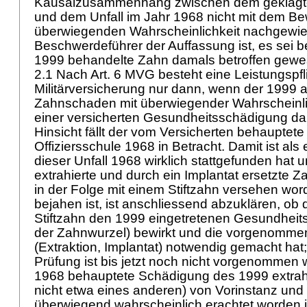
Kausalzusammenhang zwischen dem geklag
und dem Unfall im Jahr 1968 nicht mit dem Be
überwiegenden Wahrscheinlichkeit nachgewie
Beschwerdeführer der Auffassung ist, es sei 
1999 behandelte Zahn damals betroffen gewe
2.1 Nach
Art. 6 MVG
besteht eine Leistungspfl
Militärversicherung nur dann, wenn der 1999 
Zahnschaden mit überwiegender Wahrscheinlic
einer versicherten Gesundheitsschädigung darst
Hinsicht fällt der vom Versicherten behauptete
Offiziersschule 1968 in Betracht. Damit ist als 
dieser Unfall 1968 wirklich stattgefunden hat 
extrahierte und durch ein Implantat ersetzte Z
in der Folge mit einem Stiftzahn versehen worde
bejahen ist, ist anschliessend abzuklären, ob
Stiftzahn den 1999 eingetretenen Gesundheit
der Zahnwurzel) bewirkt und die vorgenomm
(Extraktion, Implantat) notwendig gemacht hat;
Prüfung ist bis jetzt noch nicht vorgenommen 
1968 behauptete Schädigung des 1999 extrah
nicht etwa eines anderen) von Vorinstanz und 
überwiegend wahrscheinlich erachtet worden i