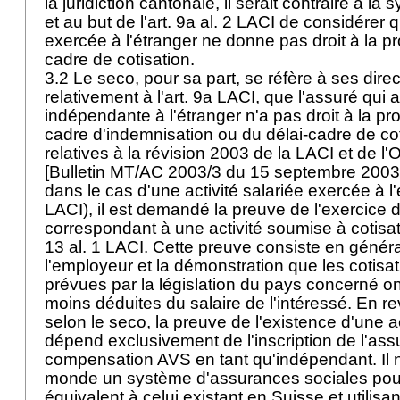
la juridiction cantonale, il serait contraire à la 
et au but de l'
art. 9a al. 2 LACI
de considérer qu
exercée à l'étranger ne donne pas droit à la pr
cadre de cotisation.
3.2 Le seco, pour sa part, se réfère à ses direc
relativement à l'
art. 9a LACI
, que l'assuré qui 
indépendante à l'étranger n'a pas droit à la pr
cadre d'indemnisation ou du délai-cadre de cot
relatives à la révision 2003 de la LACI et de l'O
[Bulletin MT/AC 2003/3 du 15 septembre 2003]). 
dans le cas d'une activité salariée exercée à l'
LACI
), il est demandé la preuve de l'exercice d
correspondant à une activité soumise à cotisat
13 al. 1 LACI
. Cette preuve consiste en général
l'employeur et la démonstration que les cotisa
prévues par la législation du pays concerné on
moins déduites du salaire de l'intéressé. En r
selon le seco, la preuve de l'existence d'une 
dépend exclusivement de l'inscription de l'as
compensation AVS en tant qu'indépendant. Il n
monde un système d'assurances sociales pou
équivalent à celui existant en Suisse et utilisan