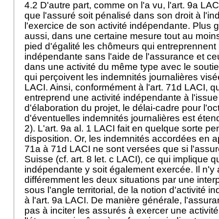
4.2 D'autre part, comme on l'a vu, l'
art. 9a LAC
que l'assuré soit pénalisé dans son droit à l'in
l'exercice de son activité indépendante. Plus g
aussi, dans une certaine mesure tout au moins
pied d'égalité les chômeurs qui entreprennent 
indépendante sans l'aide de l'assurance et ce
dans une activité du même type avec le soutie
qui perçoivent les indemnités journalières vis
LACI. Ainsi, conformément à l'
art. 71d LACI
, q
entreprend une activité indépendante à l'issu
d'élaboration du projet, le délai-cadre pour l'oct
d'éventuelles indemnités journalières est étend
2). L'
art. 9a al. 1 LACI
fait en quelque sorte pe
disposition. Or, les indemnités accordées en ap
71a à 71d LACI ne sont versées que si l'assuré
Suisse (cf.
art. 8 let
. c LACI), ce qui implique qu
indépendante y soit également exercée. Il n'y a
différemment les deux situations par une interp
sous l'angle territorial, de la notion d'activit
à l'
art. 9a LACI
. De manière générale, l'assu
pas à inciter les assurés à exercer une activi