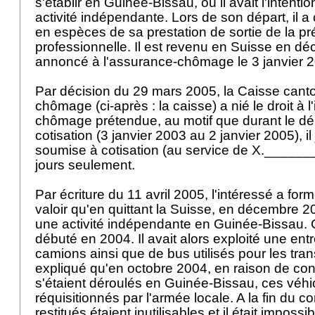
s'établir en Guinée-Bissau, où il avait l'intenti
activité indépendante. Lors de son départ, il 
en espèces de sa prestation de sortie de la p
professionnelle. Il est revenu en Suisse en dé
annoncé à l'assurance-chômage le 3 janvier 
Par décision du 29 mars 2005, la Caisse cant
chômage (ci-après : la caisse) a nié le droit à 
chômage prétendue, au motif que durant le dé
cotisation (3 janvier 2003 au 2 janvier 2005), il j
soumise à cotisation (au service de X._______
jours seulement.
Par écriture du 11 avril 2005, l'intéressé a formé
valoir qu'en quittant la Suisse, en décembre 20
une activité indépendante en Guinée-Bissau. Ce
débuté en 2004. Il avait alors exploité une ent
camions ainsi que de bus utilisés pour les trans
expliqué qu'en octobre 2004, en raison de conf
s'étaient déroulés en Guinée-Bissau, ces véhi
réquisitionnés par l'armée locale. A la fin du con
restitués étaient inutilisables et il était imposs