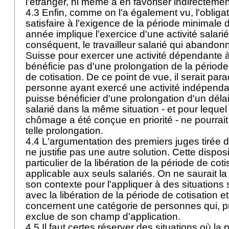
l'étranger, ni même à en favoriser indirectemen
4.3 Enfin, comme on l'a également vu, l'obligat
satisfaire à l'exigence de la période minimale 
année implique l'exercice d'une activité salari
conséquent, le travailleur salarié qui abandonn
Suisse pour exercer une activité dépendante à
bénéficie pas d'une prolongation de la périod
de cotisation. De ce point de vue, il serait pa
personne ayant exercé une activité indépendan
puisse bénéficier d'une prolongation d'un déla
salarié dans la même situation - et pour lequel
chômage a été conçue en priorité - ne pourrai
telle prolongation.
4.4 L'argumentation des premiers juges tirée de
ne justifie pas une autre solution. Cette disposi
particulier de la libération de la période de coti
applicable aux seuls salariés. On ne saurait l
son contexte pour l'appliquer à des situations
avec la libération de la période de cotisation et
concernent une catégorie de personnes qui, p
exclue de son champ d'application.
4.5 Il faut certes réserver des situations où la