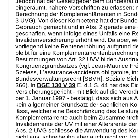
Jedoch hat der Gesetzgeber dem Bundesrat di
eingeräumt, nähere Vorschriften zu erlassen; 
Berechnung der Komplementärrenten in Sonder
3 UVG
). Von dieser Kompetenz hat der Bunde
Gebrauch gemacht und in Abs. 2 gerade eine 
geschaffen, wenn infolge eines Unfalls eine R
Invalidenversicherung erhöht wird. Da aber, wi
vorliegend keine Rentenerhöhung aufgrund des 
bleibt für eine Komplementärrentenberechnun
Bestimmungen von
Art. 32 UVV
bilden Ausdru
Kongruenzgrundsatzes (vgl. Jean-Maurice Fré
Szeless, L'assurance-accidents obligatoire, i
Bundesverwaltungsrecht [SBVR], Soziale Siche
366). In
BGE 130 V 39
E. 4.1 S. 44 hat das E
Versicherungsgericht - mit Blick auf die Ver
per 1. Januar 1997 - bestätigt, dass sich aus
A
kein allgemeiner Grundsatz der sachlichen 
lässt, welcher eine Beschränkung des Leistu
Komplementärrente auch beim Zusammentreff
Invalidenrente der UV mit einer Altersrente de
Abs. 2 UVG
schliesse die Anwendung des Ko
nicht aus, schreibe ihn aber auch nicht vor. Im