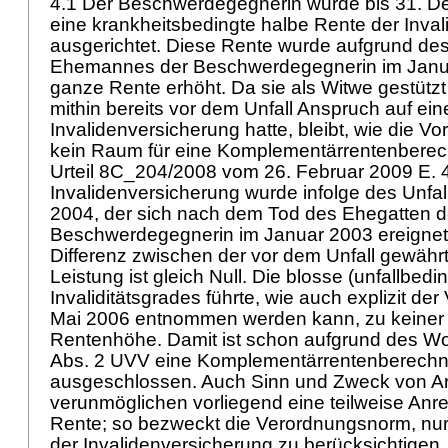
4.1 Der Beschwerdegegnerin wurde bis 31. D
eine krankheitsbedingte halbe Rente der Inva
ausgerichtet. Diese Rente wurde aufgrund de
Ehemannes der Beschwerdegegnerin im Janua
ganze Rente erhöht. Da sie als Witwe gestützt
mithin bereits vor dem Unfall Anspruch auf ei
Invalidenversicherung hatte, bleibt, wie die Vor
kein Raum für eine Komplementärrentenberec
Urteil 8C_204/2008 vom 26. Februar 2009 E. 4
Invalidenversicherung wurde infolge des Unfa
2004, der sich nach dem Tod des Ehegatten d
Beschwerdegegnerin im Januar 2003 ereignete,
Differenz zwischen der vor dem Unfall gewäh
Leistung ist gleich Null. Die blosse (unfallbed
Invaliditätsgrades führte, wie auch explizit de
Mai 2006 entnommen werden kann, zu keiner
Rentenhöhe. Damit ist schon aufgrund des Wo
Abs. 2 UVV
eine Komplementärrentenberech
ausgeschlossen. Auch Sinn und Zweck von
A
verunmöglichen vorliegend eine teilweise Anr
Rente; so bezweckt die Verordnungsnorm, nur 
der Invalidenversicherung zu berücksichtigen