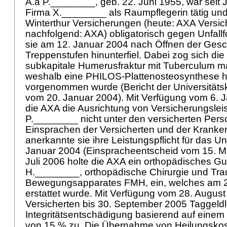
A.a P.________, geb. 22. Juni 1955, war seit 
Firma X.________ als Raumpflegerin tätig un
Winterthur Versicherungen (heute: AXA Versi
nachfolgend: AXA) obligatorisch gegen Unfallfo
sie am 12. Januar 2004 nach Öffnen der Gesch
Treppenstufen hinunterfiel. Dabei zog sich die
subkapitale Humerusfraktur mit Tuberculum maj
weshalb eine PHILOS-Plattenosteosynthese h
vorgenommen wurde (Bericht der Universitäts
vom 20. Januar 2004). Mit Verfügung vom 6. 
die AXA die Ausrichtung von Versicherungslei
P.________ nicht unter den versicherten Perso
Einsprachen der Versicherten und der Krank
anerkannte sie ihre Leistungspflicht für das Un
Januar 2004 (Einspracheentscheid vom 15. M
Juli 2006 holte die AXA ein orthopädisches Gu
H.________, orthopädische Chirurgie und Tra
Bewegungsapparates FMH, ein, welches am 
erstattet wurde. Mit Verfügung vom 28. August
Versicherten bis 30. September 2005 Taggeld
Integritätsentschädigung basierend auf einem 
von 15 % zu. Die Übernahme von Heilungskoste