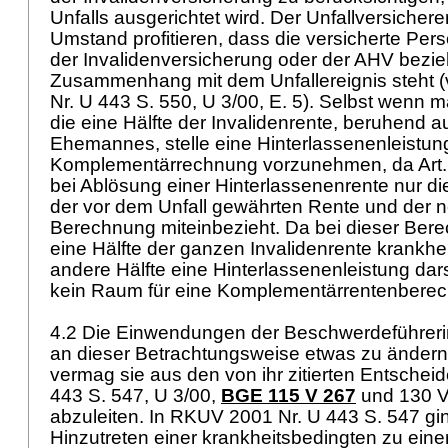
Unfalls ausgerichtet wird. Der Unfallversichere
Umstand profitieren, dass die versicherte Pe
der Invalidenversicherung oder der AHV bezieh
Zusammenhang mit dem Unfallereignis steht 
Nr. U 443 S. 550, U 3/00, E. 5). Selbst wenn
die eine Hälfte der Invalidenrente, beruhend 
Ehemannes, stelle eine Hinterlassenenleistun
Komplementärrechnung vorzunehmen, da
Art
bei Ablösung einer Hinterlassenenrente nur di
der vor dem Unfall gewährten Rente und der n
Berechnung miteinbezieht. Da bei dieser Ber
eine Hälfte der ganzen Invalidenrente krankhei
andere Hälfte eine Hinterlassenenleistung darste
kein Raum für eine Komplementärrentenber
4.2 Die Einwendungen der Beschwerdeführerin
an dieser Betrachtungsweise etwas zu ändern
vermag sie aus den von ihr zitierten Entsche
443 S. 547, U 3/00,
BGE 115 V 267
und 130 V 
abzuleiten. In RKUV 2001 Nr. U 443 S. 547 g
Hinzutreten einer krankheitsbedingten zu eine