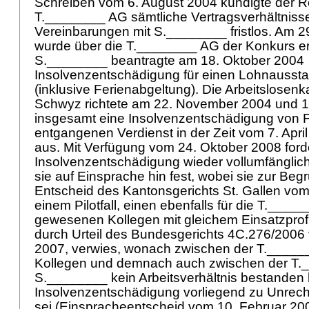
Schreiben vom 6. August 2004 kündigte der Re
T.________ AG sämtliche Vertragsverhältniss
Vereinbarungen mit S.________ fristlos. Am 
wurde über die T.________ AG der Konkurs er
S.________ beantragte am 18. Oktober 2004
Insolvenzentschädigung für einen Lohnaussta
(inklusive Ferienabgeltung). Die Arbeitslose
Schwyz richtete am 22. November 2004 und 1
insgesamt eine Insolvenzentschädigung von Fr.
entgangenen Verdienst in der Zeit vom 7. April
aus. Mit Verfügung vom 24. Oktober 2008 forde
Insolvenzentschädigung wieder vollumfänglich
sie auf Einsprache hin fest, wobei sie zur Be
Entscheid des Kantonsgerichts St. Gallen vom
einem Pilotfall, einen ebenfalls für die T.____
gewesenen Kollegen mit gleichem Einsatzprofil
durch Urteil des Bundesgerichts 4C.276/2006
2007, verwies, wonach zwischen der T.____
Kollegen und demnach auch zwischen der T
S.________ kein Arbeitsverhältnis bestanden
Insolvenzentschädigung vorliegend zu Unrec
sei (Einspracheentscheid vom 10. Februar 2009