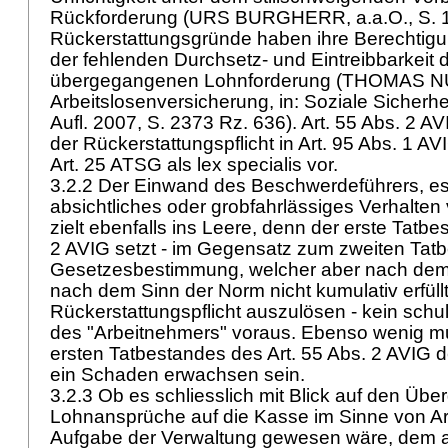
Rückforderung (URS BURGHERR, a.a.O., S. 1
Rückerstattungsgründe haben ihre Berechtigu
der fehlenden Durchsetz- und Eintreibbarkeit 
übergegangenen Lohnforderung (THOMAS
Arbeitslosenversicherung, in: Soziale Sicherhe
Aufl. 2007, S. 2373 Rz. 636).
Art. 55 Abs. 2 AV
der Rückerstattungspflicht in
Art. 95 Abs. 1 AV
Art. 25 ATSG
als lex specialis vor.
3.2.2 Der Einwand des Beschwerdeführers, es
absichtliches oder grobfahrlässiges Verhalte
zielt ebenfalls ins Leere, denn der erste Tatb
2 AVIG
setzt - im Gegensatz zum zweiten Tatb
Gesetzesbestimmung, welcher aber nach dem 
nach dem Sinn der Norm nicht kumulativ erfüll
Rückerstattungspflicht auszulösen - kein schu
des "Arbeitnehmers" voraus. Ebenso wenig 
ersten Tatbestandes des
Art. 55 Abs. 2 AVIG
d
ein Schaden erwachsen sein.
3.2.3 Ob es schliesslich mit Blick auf den Übe
Lohnansprüche auf die Kasse im Sinne von
Ar
Aufgabe der Verwaltung gewesen wäre, dem ar