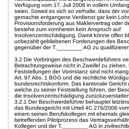
Verfügung vom 17. Juli 2008 in vollem Umfa
seien. Soweit es sich so verhalte, dass der vo
gemachte entgangene Verdienst gar kein Lohn
Provisionsforderung aus Maklervertrag oder de
bestehe zum vornherein kein Anspruch auf
Insolvenzentschädigung. Damit könne offen bl
unbezahlt gebliebenen Forderungen des Bes
gegenüber der T.________ AG zu qualifiziere
3.2 Die Vorbringen des Beschwerdeführers v
Betrachtungsweise nicht in Zweifel zu ziehen. 
Feststellungen der Vorinstanz sind nicht mang
Art. 97 Abs. 1 BGG
und die rechtliche Würdigu
bundesrechtskonform. Das kantonale Gericht g
welche zu seiner Feststellung führen, der Be
die Insolvenzentschädigung zurückzuerstatte
3.2.1 Der Beschwerdeführer behauptet letztin
das Bundesgericht mit Urteil 4C.276/2006 vom
einem seinen Berufskollegen mit ehemals gleic
betreffenden Pilotprozess das Vertragsverhäl
Kollegen und der T.________ AG in zivilrechtli