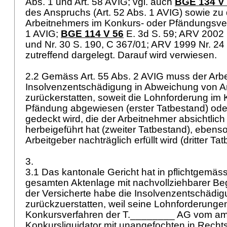
Abs. 1 und
Art. 58 AVIG
; vgl. auch
BGE 134 V
des Anspruchs (
Art. 52 Abs. 1 AVIG
) sowie zu
Arbeitnehmers im Konkurs- oder Pfändungsver
1 AVIG
;
BGE 114 V 56
E. 3d S. 59; ARV 2002 N
und Nr. 30 S. 190, C 367/01; ARV 1999 Nr. 24
zutreffend dargelegt. Darauf wird verwiesen.
2.2 Gemäss
Art. 55 Abs. 2 AVIG
muss der Arbe
Insolvenzentschädigung in Abweichung von
A
zurückerstatten, soweit die Lohnforderung im 
Pfändung abgewiesen (erster Tatbestand) ode
gedeckt wird, die der Arbeitnehmer absichtlich
herbeigeführt hat (zweiter Tatbestand), ebens
Arbeitgeber nachträglich erfüllt wird (dritter Ta
3.
3.1 Das kantonale Gericht hat in pflichtgemä
gesamten Aktenlage mit nachvollziehbarer Be
der Versicherte habe die Insolvenzentschädi
zurückzuerstatten, weil seine Lohnforderunge
Konkursverfahren der T.________ AG vom am
Konkursliquidator mit unangefochten in Recht