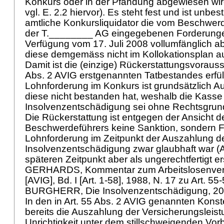
Konkurs oder in der Pfändung abgewiesen wird
vgl. E. 2.2 hiervor). Es steht fest und ist unbest
amtliche Konkursliquidator die vom Beschwer
der T.________ AG eingegebenen Forderungen 
Verfügung vom 17. Juli 2008 vollumfänglich 
diese demgemäss nicht im Kollokationsplan
Damit ist die (einzige) Rückerstattungsvoraus
Abs. 2 AVIG
erstgenannten Tatbestandes erfül
Lohnforderung im Konkurs ist grundsätzlich 
diese nicht bestanden hat, weshalb die Kass
Insolvenzentschädigung sei ohne Rechtsgrun
Die Rückerstattung ist entgegen der Ansicht d
Beschwerdeführers keine Sanktion, sondern F
Lohnforderung im Zeitpunkt der Auszahlung d
Insolvenzentschädigung zwar glaubhaft war (
A
späteren Zeitpunkt aber als ungerechtfertigt
GERHARDS, Kommentar zum Arbeitslosenver
[AVIG], Bd. I [Art. 1-58], 1988, N. 17 zu
Art. 55
BURGHERR, Die Insolvenzentschädigung, 200
In den in
Art. 55 Abs. 2 AVIG
genannten Konstel
bereits die Auszahlung der Versicherungsleist
Unrichtigkeit unter dem stillschweigenden Vor