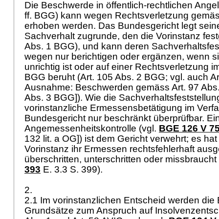
Die Beschwerde in öffentlich-rechtlichen Ange
ff. BGG
) kann wegen Rechtsverletzung gemäss
erhoben werden. Das Bundesgericht legt sein
Sachverhalt zugrunde, den die Vorinstanz festg
Abs. 1 BGG
), und kann deren Sachverhaltsfes
wegen nur berichtigen oder ergänzen, wenn sie
unrichtig ist oder auf einer Rechtsverletzung 
BGG
beruht (
Art. 105 Abs. 2 BGG
; vgl. auch
A
Ausnahme: Beschwerden gemäss
Art. 97 Ab
Abs. 3 BGG
]). Wie die Sachverhaltsfeststellun
vorinstanzliche Ermessensbetätigung im Verfa
Bundesgericht nur beschränkt überprüfbar. Ei
Angemessenheitskontrolle (vgl.
BGE 126 V 7
132 lit. a OG
]) ist dem Gericht verwehrt; es hat
Vorinstanz ihr Ermessen rechtsfehlerhaft ausg
überschritten, unterschritten oder missbraucht 
393
E. 3.3 S. 399).
2.
2.1 Im vorinstanzlichen Entscheid werden di
Grundsätze zum Anspruch auf Insolvenzentsc