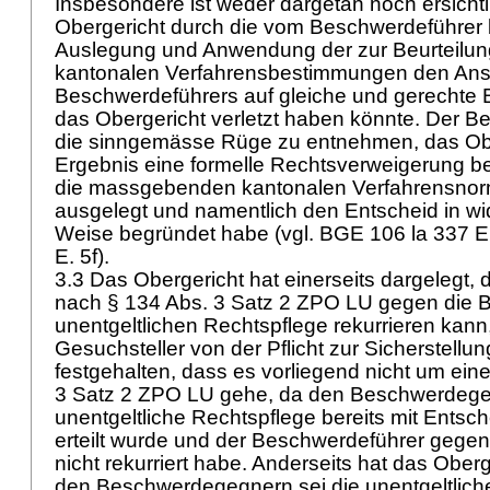
Insbesondere ist weder dargetan noch ersichtl
Obergericht durch die vom Beschwerdeführer
Auslegung und Anwendung der zur Beurteilu
kantonalen Verfahrensbestimmungen den Ans
Beschwerdeführers auf gleiche und gerechte
das Obergericht verletzt haben könnte. Der Be
die sinngemässe Rüge zu entnehmen, das Ob
Ergebnis eine formelle Rechtsverweigerung 
die massgebenden kantonalen Verfahrensnorm
ausgelegt und namentlich den Entscheid in wi
Weise begründet habe (vgl. BGE 106 la 337 E.
E. 5f).
3.3 Das Obergericht hat einerseits dargelegt,
nach
§ 134 Abs. 3 Satz 2 ZPO
LU gegen die B
unentgeltlichen Rechtspflege rekurrieren kann
Gesuchsteller von der Pflicht zur Sicherstellung 
festgehalten, dass es vorliegend nicht um ein
3 Satz 2 ZPO
LU gehe, da den Beschwerdegeg
unentgeltliche Rechtspflege bereits mit Entsc
erteilt wurde und der Beschwerdeführer gege
nicht rekurriert habe. Anderseits hat das Oberg
den Beschwerdegegnern sei die unentgeltliche