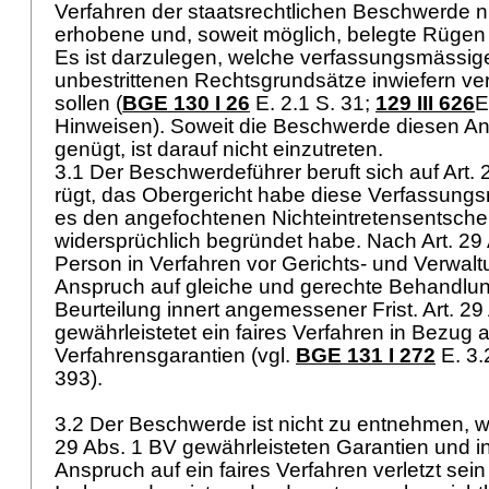
Verfahren der staatsrechtlichen Beschwerde nur
erhobene und, soweit möglich, belegte Rügen 
Es ist darzulegen, welche verfassungsmässig
unbestrittenen Rechtsgrundsätze inwiefern ver
sollen (
BGE 130 I 26
E. 2.1 S. 31;
129 III 626
E
Hinweisen). Soweit die Beschwerde diesen An
genügt, ist darauf nicht einzutreten.
3.1 Der Beschwerdeführer beruft sich auf
Art.
rügt, das Obergericht habe diese Verfassungs
es den angefochtenen Nichteintretensentschei
widersprüchlich begründet habe. Nach
Art. 29
Person in Verfahren vor Gerichts- und Verwal
Anspruch auf gleiche und gerechte Behandlun
Beurteilung innert angemessener Frist.
Art. 29
gewährleistetet ein faires Verfahren in Bezug 
Verfahrensgarantien (vgl.
BGE 131 I 272
E. 3.
393).
3.2 Der Beschwerde ist nicht zu entnehmen, 
29 Abs. 1 BV
gewährleisteten Garantien und in
Anspruch auf ein faires Verfahren verletzt sein 