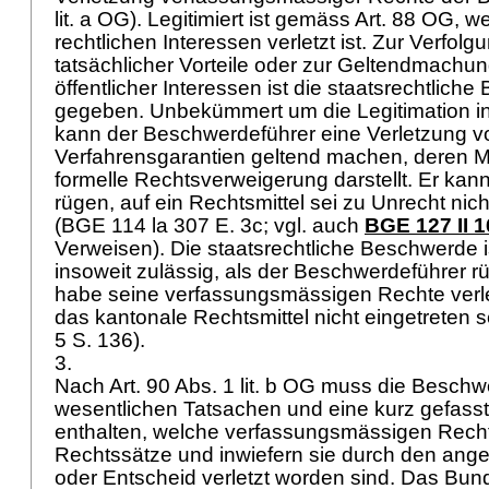
lit. a OG
). Legitimiert ist gemäss
Art. 88 OG
, w
rechtlichen Interessen verletzt ist. Zur Verfolg
tatsächlicher Vorteile oder zur Geltendmachu
öffentlicher Interessen ist die staatsrechtlich
gegeben. Unbekümmert um die Legitimation in
kann der Beschwerdeführer eine Verletzung v
Verfahrensgarantien geltend machen, deren M
formelle Rechtsverweigerung darstellt. Er ka
rügen, auf ein Rechtsmittel sei zu Unrecht nic
(BGE 114 la 307 E. 3c; vgl. auch
BGE 127 II 1
Verweisen). Die staatsrechtliche Beschwerde i
insoweit zulässig, als der Beschwerdeführer r
habe seine verfassungsmässigen Rechte verle
das kantonale Rechtsmittel nicht eingetreten se
5 S. 136).
3.
Nach
Art. 90 Abs. 1 lit. b OG
muss die Beschwer
wesentlichen Tatsachen und eine kurz gefass
enthalten, welche verfassungsmässigen Rech
Rechtssätze und inwiefern sie durch den ang
oder Entscheid verletzt worden sind. Das Bund