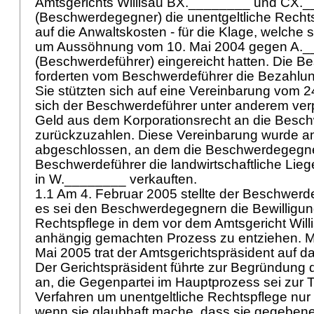
Amtsgerichts Willisau BX.________ und CX.
(Beschwerdegegner) die unentgeltliche Rechts
auf die Anwaltskosten - für die Klage, welche
um Aussöhnung vom 10. Mai 2004 gegen A.
(Beschwerdeführer) eingereicht hatten. Die 
forderten vom Beschwerdeführer die Bezahlung
Sie stützten sich auf eine Vereinbarung vom 2
sich der Beschwerdeführer unter anderem verpf
Geld aus dem Korporationsrecht an die Besc
zurückzuzahlen. Diese Vereinbarung wurde a
abgeschlossen, an dem die Beschwerdegegn
Beschwerdeführer die landwirtschaftliche Li
in W.________ verkauften.
1.1 Am 4. Februar 2005 stellte der Beschwerd
es sei den Beschwerdegegnern die Bewilligung
Rechtspflege in dem vor dem Amtsgericht Will
anhängig gemachten Prozess zu entziehen. Mi
Mai 2005 trat der Amtsgerichtspräsident auf d
Der Gerichtspräsident führte zur Begründung d
an, die Gegenpartei im Hauptprozess sei zur
Verfahren um unentgeltliche Rechtspflege nur 
wenn sie glaubhaft mache, dass sie gegebene