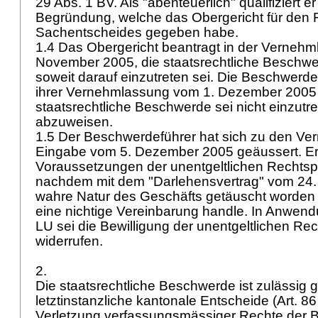
29 Abs. 1 BV
. Als "abenteuerlich" qualifiziert 
Begründung, welche das Obergericht für den F
Sachentscheides gegeben habe.
1.4 Das Obergericht beantragt in der Verneh
November 2005, die staatsrechtliche Beschw
soweit darauf einzutreten sei. Die Beschwerdeg
ihrer Vernehmlassung vom 1. Dezember 2005 d
staatsrechtliche Beschwerde sei nicht einzutret
abzuweisen.
1.5 Der Beschwerdeführer hat sich zu den V
Eingabe vom 5. Dezember 2005 geäussert. Er h
Voraussetzungen der unentgeltlichen Rechtspf
nachdem mit dem "Darlehensvertrag" vom 24. 
wahre Natur des Geschäfts getäuscht worden 
eine nichtige Vereinbarung handle. In Anwen
LU sei die Bewilligung der unentgeltlichen Re
widerrufen.
2.
Die staatsrechtliche Beschwerde ist zulässig 
letztinstanzliche kantonale Entscheide (
Art. 8
Verletzung verfassungsmässiger Rechte der B