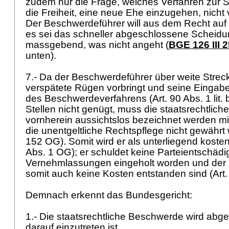
zudem nur die Frage, welches Verfahren zur S
die Freiheit, eine neue Ehe einzugehen, nicht v
Der Beschwerdeführer will aus dem Recht auf 
es sei das schneller abgeschlossene Scheidu
massgebend, was nicht angeht (
BGE 126 III 
unten).
7.- Da der Beschwerdeführer über weite Stre
verspätete Rügen vorbringt und seine Eingab
des Beschwerdeverfahrens (
Art. 90 Abs. 1 lit.
Stellen nicht genügt, muss die staatsrechtlic
vornherein aussichtslos bezeichnet werden mi
die unentgeltliche Rechtspflege nicht gewährt
152 OG
). Somit wird er als unterliegend kostenp
Abs. 1 OG
); er schuldet keine Parteientschädi
Vernehmlassungen eingeholt worden und der
somit auch keine Kosten entstanden sind (
Art
Demnach erkennt das Bundesgericht:
1.- Die staatsrechtliche Beschwerde wird abg
darauf einzutreten ist.