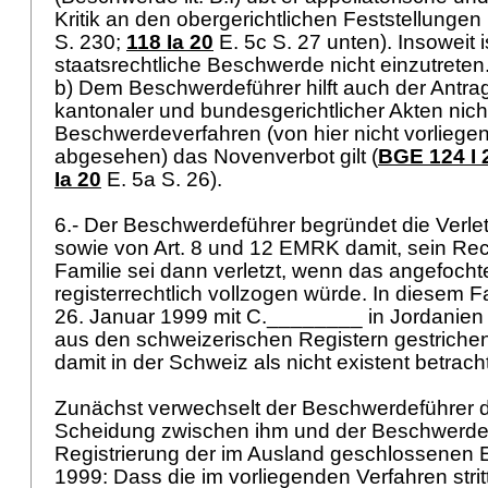
Kritik an den obergerichtlichen Feststellungen 
S. 230;
118 Ia 20
E. 5c S. 27 unten). Insoweit i
staatsrechtliche Beschwerde nicht einzutreten
b) Dem Beschwerdeführer hilft auch der Antra
kantonaler und bundesgerichtlicher Akten nicht
Beschwerdeverfahren (von hier nicht vorlie
abgesehen) das Novenverbot gilt (
BGE 124 I 
Ia 20
E. 5a S. 26).
6.- Der Beschwerdeführer begründet die Verl
sowie von
Art. 8 und 12 EMRK
damit, sein Re
Familie sei dann verletzt, wenn das angefochte
registerrechtlich vollzogen würde. In diesem 
26. Januar 1999 mit C.________ in Jordanie
aus den schweizerischen Registern gestriche
damit in der Schweiz als nicht existent betrac
Zunächst verwechselt der Beschwerdeführer d
Scheidung zwischen ihm und der Beschwerdeg
Registrierung der im Ausland geschlossenen 
1999: Dass die im vorliegenden Verfahren strit