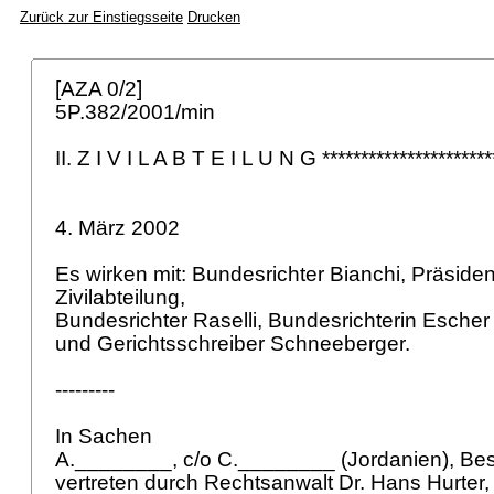
Zurück zur Einstiegsseite
Drucken
[AZA 0/2]
5P.382/2001/min
II. Z I V I L A B T E I L U N G **********************
4. März 2002
Es wirken mit: Bundesrichter Bianchi, Präsident
Zivilabteilung,
Bundesrichter Raselli, Bundesrichterin Esche
und Gerichtsschreiber Schneeberger.
---------
In Sachen
A.________, c/o C.________ (Jordanien), Be
vertreten durch Rechtsanwalt Dr. Hans Hurter