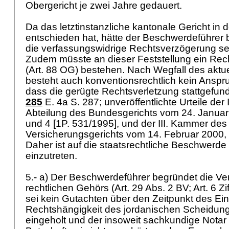
Obergericht je zwei Jahre gedauert.
Da das letztinstanzliche kantonale Gericht in 
entschieden hat, hätte der Beschwerdeführer
die verfassungswidrige Rechtsverzögerung sei
Zudem müsste an dieser Feststellung ein Rec
(
Art. 88 OG
) bestehen. Nach Wegfall des aktue
besteht auch konventionsrechtlich kein Anspru
dass die gerügte Rechtsverletzung stattgefund
285
E. 4a S. 287; unveröffentlichte Urteile der I
Abteilung des Bundesgerichts vom 24. Januar 1
und 4 [1P. 531/1995], und der III. Kammer de
Versicherungsgerichts vom 14. Februar 2000, i.
Daher ist auf die staatsrechtliche Beschwerde 
einzutreten.
5.- a) Der Beschwerdeführer begründet die Ve
rechtlichen Gehörs (
Art. 29 Abs. 2 BV
;
Art. 6 Z
sei kein Gutachten über den Zeitpunkt des Eint
Rechtshängigkeit des jordanischen Scheidun
eingeholt und der insoweit sachkundige Notar