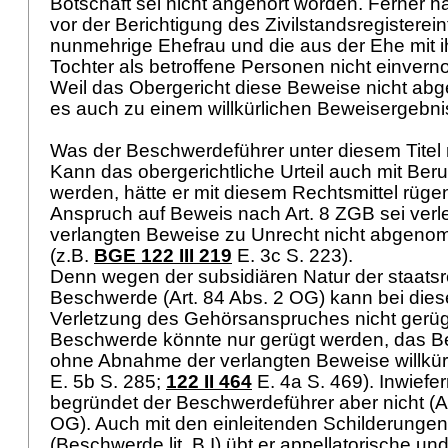
Botschaft sei nicht angehört worden. Ferner 
vor der Berichtigung des Zivilstandsregisterei
nunmehrige Ehefrau und die aus der Ehe mit 
Tochter als betroffene Personen nicht einve
Weil das Obergericht diese Beweise nicht a
es auch zu einem willkürlichen Beweisergebni
Was der Beschwerdeführer unter diesem Titel rüg
Kann das obergerichtliche Urteil auch mit Be
werden, hätte er mit diesem Rechtsmittel rüg
Anspruch auf Beweis nach
Art. 8 ZGB
sei verle
verlangten Beweise zu Unrecht nicht abgen
(z.B.
BGE 122 III 219
E. 3c S. 223).
Denn wegen der subsidiären Natur der staatsr
Beschwerde (
Art. 84 Abs. 2 OG
) kann bei die
Verletzung des Gehörsanspruches nicht gerüg
Beschwerde könnte nur gerügt werden, das B
ohne Abnahme der verlangten Beweise willkürl
E. 5b S. 285;
122 II 464
E. 4a S. 469). Inwiefern
begründet der Beschwerdeführer aber nicht (
A
OG
). Auch mit den einleitenden Schilderunge
(Beschwerde lit. B.I) übt er appellatorische u