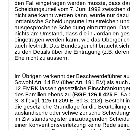
den Fall eingetragen werden müsste, dass da
Scheidungsurteil vom 7. Juni 1998 zwischen d
nicht anerkannt werden kann, würde nur dazu
jordanische Scheidungsurteil zu streichen und
ausgesprochene Scheidung einzutragen. Das 
nichts am Umstand, dass die in Jordanien ge
eingetragen werden kann, wie das Obergerich
auch festhält. Das Bundesgericht braucht sich
zu den Details über die Eintragung (z.B. dere
Ehe nicht zu äussern.
Im Übrigen verkennt der Beschwerdeführer au
Sowohl
Art. 14 BV
(über
Art. 191 BV
) als auch
12 EMRK
lassen gesetzliche Einschränkungen
des Familienlebens zu (
BGE 126 II 425
E. 5a 
S. 3 f.; vgl. 125 III 209 E. 6d S. 218). Besteht 
die gesetzliche Grundlage für die Beurteilung 
ausländische oder schweizerische Scheidungs
im Zivilstandsregister einzutragenden Scheidu
einer Konventionsverletzung keine Rede sein. S