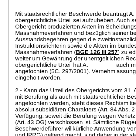
Mit staatsrechtlicher Beschwerde beantragt A
obergerichtliche Urteil sei aufzuheben. Auch s
Obergericht produzierten Akten im Scheidungs
Massnahmeverfahren und bezüglich seiner b
Ausstandsbegehren gegen die zweitinstanzli
Instruktionsrichterin sowie die Akten im bunde
Massnahmeverfahren (
BGE 126 III 257
) zu ed
weiter um Gewährung der unentgeltlichen Rec
obergerichtliche Urteil hat A.________ auch m
angefochten (5C. 297/2001). Vernehmlassunge
eingeholt worden.
2.- Kann das Urteil des Obergerichts vom 31.
mit Berufung als auch mit staatsrechtlicher B
angefochten werden, steht dieses Rechtsmitte
absolut subsidiären Charakters (
Art. 84 Abs. 
Verfügung, soweit die Berufung wegen Verlet
(
Art. 43 OG
) verschlossen ist. Sämtliche Rüge
Beschwerdeführer willkürliche Anwendung vo
und IPRG) geltend macht, sind daher in der st