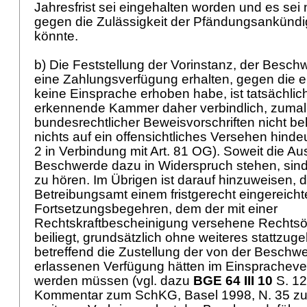
Jahresfrist sei eingehalten worden und es sei n
gegen die Zulässigkeit der Pfändungsankünd
könnte.
b) Die Feststellung der Vorinstanz, der Besc
eine Zahlungsverfügung erhalten, gegen die 
keine Einsprache erhoben habe, ist tatsächlich
erkennende Kammer daher verbindlich, zumal 
bundesrechtlicher Beweisvorschriften nicht be
nichts auf ein offensichtliches Versehen hindeut
2 in Verbindung mit
Art. 81 OG
). Soweit die Au
Beschwerde dazu in Widerspruch stehen, sind
zu hören. Im Übrigen ist darauf hinzuweisen, 
Betreibungsamt einem fristgerecht eingereich
Fortsetzungsbegehren, dem der mit einer
Rechtskraftbescheinigung versehene Rechtsö
beiliegt, grundsätzlich ohne weiteres stattzu
betreffend die Zustellung der von der Beschw
erlassenen Verfügung hätten im Einspracheve
werden müssen (vgl. dazu
BGE 64 III 10
S. 12;
Kommentar zum SchKG, Basel 1998, N. 35 zu A