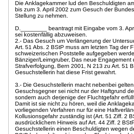
Die Anklagekammer lud den Beschuldigten am
bis zum 3. April 2002 zum Gesuch der Bundes
Stellung zu nehmen.
D.________ beantragt mit Eingabe vom 3. Apr
sei kostenfällig abzuweisen.
2.- Das Gesuch um Verlängerung der Unters
Art. 51 Abs. 2 BStP
muss am letzten Tag der Fri
schweizerischen Poststelle aufgegeben werde
Bänziger/Leimgruber, Das neue Engagement 
Strafverfolgung, Bern 2001, N 213 zu
Art. 51 
Gesuchstellerin hat diese Frist gewahrt.
3.- Die Gesuchstellerin macht nebenbei gelte
Gesuchsgegner sei nicht nur der Haftgrund der
sondern auch derjenige der Fluchtgefahr erfüll
Damit ist sie nicht zu hören, weil die Anklage
vorliegenden Verfahren nur für eine Haftverl
Kollusionsgefahr zuständig ist (
Art. 51 Ziff. 2 
ausdrücklichem Hinweis auf
Art. 44 Ziff. 2 BSt
Gesuchstellerin einen Beschuldigten wegen d