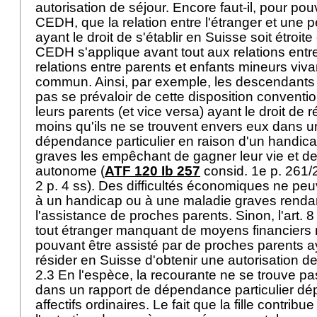
autorisation de séjour. Encore faut-il, pour pouv
CEDH
, que la relation entre l'étranger et une
ayant le droit de s'établir en Suisse soit étroite 
CEDH
s'applique avant tout aux relations ent
relations entre parents et enfants mineurs vi
commun. Ainsi, par exemple, les descendants
pas se prévaloir de cette disposition conventio
leurs parents (et vice versa) ayant le droit de 
moins qu'ils ne se trouvent envers eux dans u
dépendance particulier en raison d'un handic
graves les empêchant de gagner leur vie et de
autonome (
ATF 120 Ib 257
consid. 1e p. 261/
2 p. 4 ss). Des difficultés économiques ne pe
à un handicap ou à une maladie graves rendan
l'assistance de proches parents. Sinon, l'
art. 
tout étranger manquant de moyens financiers
pouvant être assisté par de proches parents ay
résider en Suisse d'obtenir une autorisation d
2.3 En l'espèce, la recourante ne se trouve pas 
dans un rapport de dépendance particulier dép
affectifs ordinaires. Le fait que la fille contrib