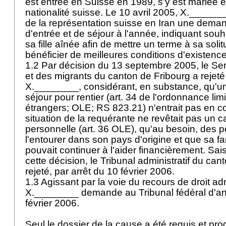
est entrée en Suisse en 1989, s'y est mariée e
nationalité suisse. Le 10 avril 2005, X._____
de la représentation suisse en Iran une deman
d'entrée et de séjour à l'année, indiquant souh
sa fille aînée afin de mettre un terme à sa soli
bénéficier de meilleures conditions d'existenc
1.2 Par décision du 13 septembre 2005, le Ser
et des migrants du canton de Fribourg a rejeté
X.________, considérant, en substance, qu'un
séjour pour rentier (art. 34 de l'ordonnance li
étrangers; OLE; RS 823.21) n'entrait pas en co
situation de la requérante ne revêtait pas un 
personnelle (
art. 36 OLE
), qu'au besoin, des 
l'entourer dans son pays d'origine et que sa f
pouvait continuer à l'aider financièrement. Sai
cette décision, le Tribunal administratif du can
rejeté, par arrêt du 10 février 2006.
1.3 Agissant par la voie du recours de droit admi
X.________ demande au Tribunal fédéral d'ann
février 2006.
Seul le dossier de la cause a été requis et pro