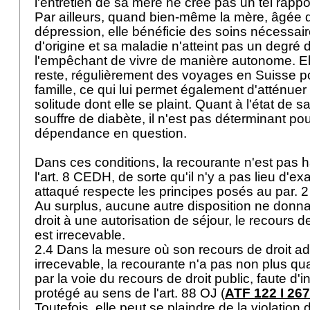
l'entretien de sa mère ne crée pas un tel rap
Par ailleurs, quand bien-même la mère, âgée d
dépression, elle bénéficie des soins nécessa
d'origine et sa maladie n'atteint pas un degré 
l'empêchant de vivre de manière autonome. El
reste, régulièrement des voyages en Suisse pou
famille, ce qui lui permet également d'atténuer 
solitude dont elle se plaint. Quant à l'état de san
souffre de diabète, il n'est pas déterminant po
dépendance en question.
Dans ces conditions, la recourante n'est pas h
l'
art. 8 CEDH
, de sorte qu'il n'y a pas lieu d'exa
attaqué respecte les principes posés au par. 2 
Au surplus, aucune autre disposition ne donna
droit à une autorisation de séjour, le recours de
est irrecevable.
2.4 Dans la mesure où son recours de droit adm
irrecevable, la recourante n'a pas non plus qua
par la voie du recours de droit public, faute d'i
protégé au sens de l'
art. 88 OJ
(
ATF 122 I 267
Toutefois, elle peut se plaindre de la violation 