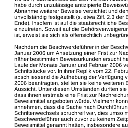
habe durch unzulässige antizipierte Beweiswü
Abnahme weiterer Beweise verzichtet und den
unvollständig festgestellt (s. etwa Ziff. 2.3 de
Ende). Insofern ist auf die staatsrechtliche B
einzutreten. Soweit auf die Gehörsverweigeru
ist, erweist sie sich als offensichtlich unbegrü
Nachdem die Beschwerdeführer in der Beschw
Januar 2006 um Ansetzung einer Frist zur Nac
näher bestimmten Beweisurkunden ersucht hatt
Laufe der Monate Januar und Februar 2006 v
Schriftstücke vor. In ihrer Replik vom 22. Febr
abschliessend die Aufhebung der Verfügung
2006 beantragten, stellten sie keine weiteren
Aussicht. Unter diesen Umständen durften sie 
dass ihnen erstmals eine Frist zur Nachreichun
Beweismittel angeboten würde. Vielmehr kon
annehmen, dass die Sache nach Durchführun
Schriftenwechsels spruchreif war, dies umso m
Beschwerdeführer auch zuvor zu keinem Zeitp
Beweismittel genannt hatten, insbesondere auch