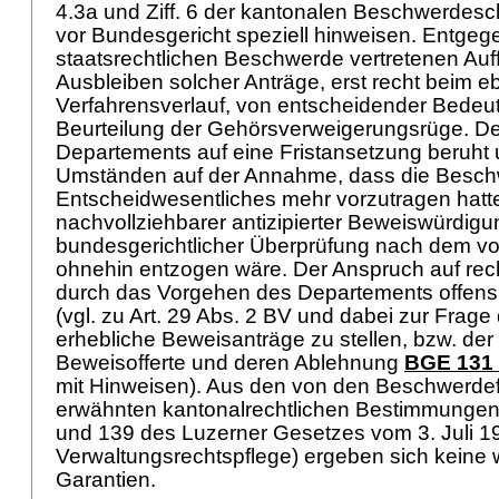
4.3a und Ziff. 6 der kantonalen Beschwerdeschr
vor Bundesgericht speziell hinweisen. Entgegen
staatsrechtlichen Beschwerde vertretenen Auf
Ausbleiben solcher Anträge, erst recht beim e
Verfahrensverlauf, von entscheidender Bedeut
Beurteilung der Gehörsverweigerungsrüge. De
Departements auf eine Fristansetzung beruht
Umständen auf der Annahme, dass die Beschw
Entscheidwesentliches mehr vorzutragen hatte
nachvollziehbarer antizipierter Beweiswürdigu
bundesgerichtlicher Überprüfung nach dem v
ohnehin entzogen wäre. Der Anspruch auf rec
durch das Vorgehen des Departements offensich
(vgl. zu
Art. 29 Abs. 2 BV
und dabei zur Frage 
erhebliche Beweisanträge zu stellen, bzw. der
Beweisofferte und deren Ablehnung
BGE 131 
mit Hinweisen). Aus den von den Beschwerdef
erwähnten kantonalrechtlichen Bestimmungen (
und 139 des Luzerner Gesetzes vom 3. Juli 1
Verwaltungsrechtspflege) ergeben sich keine
Garantien.