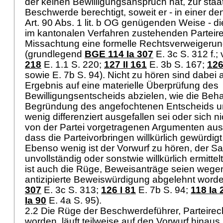
der keinen Bewilligungsanspruch hat, zur staa
Beschwerde berechtigt, soweit er - in einer d
Art. 90 Abs. 1 lit. b OG
genügenden Weise - die
im kantonalen Verfahren zustehenden Parteire
Missachtung eine formelle Rechtsverweigerung
(grundlegend
BGE 114 Ia 307
E. 3c S. 312 f.;
218
E. 1.1 S. 220;
127 II 161
E. 3b S. 167
;
126
sowie E. 7b S. 94). Nicht zu hören sind dabei 
Ergebnis auf eine materielle Überprüfung des
Bewilligungsentscheids abzielen, wie die Beh
Begründung des angefochtenen Entscheids un
wenig differenziert ausgefallen sei oder sich n
von der Partei vorgetragenen Argumenten au
dass die Parteivorbringen willkürlich gewürdig
Ebenso wenig ist der Vorwurf zu hören, der Sa
unvollständig oder sonstwie willkürlich ermitte
ist auch die Rüge, Beweisanträge seien wegen 
antizipierte Beweiswürdigung abgelehnt worde
307
E. 3c S. 313
;
126 I 81
E. 7b S. 94;
118 Ia 
Ia 90
E. 4a S. 95).
2.2 Die Rüge der Beschwerdeführer, Parteirech
worden, läuft teilweise auf den Vorwurf hinau