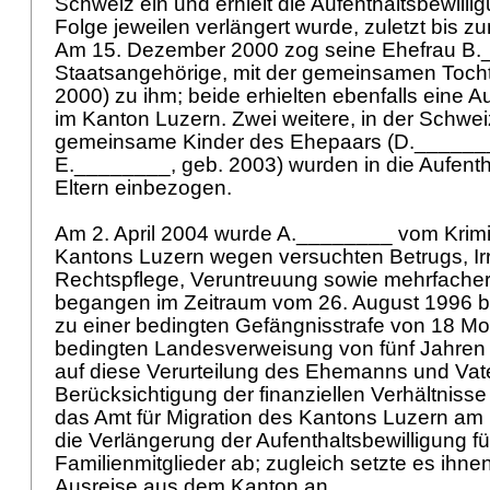
Schweiz ein und erhielt die Aufenthaltsbewilli
Folge jeweilen verlängert wurde, zuletzt bis z
Am 15. Dezember 2000 zog seine Ehefrau B._
Staatsangehörige, mit der gemeinsamen Toch
2000) zu ihm; beide erhielten ebenfalls eine A
im Kanton Luzern. Zwei weitere, in der Schwe
gemeinsame Kinder des Ehepaars (D._______
E.________, geb. 2003) wurden in die Aufentha
Eltern einbezogen.
Am 2. April 2004 wurde A.________ vom Krimi
Kantons Luzern wegen versuchten Betrugs, Ir
Rechtspflege, Veruntreuung sowie mehrfache
begangen im Zeitraum vom 26. August 1996 bi
zu einer bedingten Gefängnisstrafe von 18 Mo
bedingten Landesverweisung von fünf Jahren ve
auf diese Verurteilung des Ehemanns und Vate
Berücksichtigung der finanziellen Verhältnisse
das Amt für Migration des Kantons Luzern a
die Verlängerung der Aufenthaltsbewilligung fü
Familienmitglieder ab; zugleich setzte es ihnen
Ausreise aus dem Kanton an.