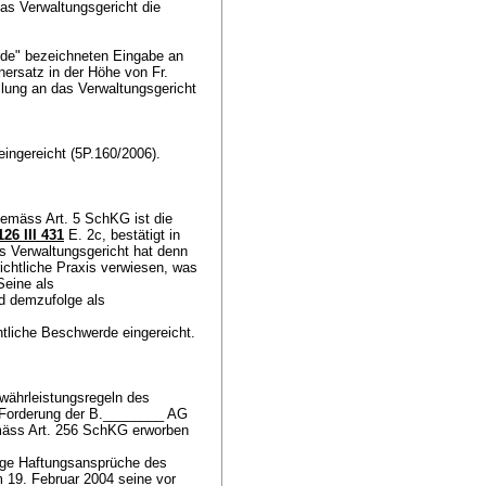
das Verwaltungsgericht die
rde" bezeichneten Eingabe an
ersatz in der Höhe von Fr.
ilung an das Verwaltungsgericht
ingereicht (5P.160/2006).
 gemäss
Art. 5 SchKG
ist die
26 III 431
E. 2c, bestätigt in
s Verwaltungsgericht hat denn
ichtliche Praxis verwiesen, was
Seine als
d demzufolge als
htliche Beschwerde eingereicht.
währleistungsregeln des
ie Forderung der B.________ AG
emäss
Art. 256 SchKG
erworben
lige Haftungsansprüche des
 19. Februar 2004 seine vor