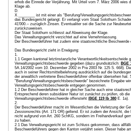
erhob die Einrede der Verjährung. Mit Urteil vom 7. März 2006 wies 
Klage ab.
D.
X.________ ist mit einer als "Berufung/Verwaltungsgerichtsbeschwe
das Bundesgericht gelangt. Er verlangt vom Staat Solothurn Schaden
41'000.-- zuzüglich Zinsen. Eventualiter sei die Sache zur Neubeurte
zurückzuweisen.
Der Staat Solothurn schliesst auf Abweisung der Klage.
Das Verwaltungsgericht verzichtet auf eine Vernehmlassung.
Der Beschwerdeführer hat zudem eine staatsrechtliche Beschwerde e
Das Bundesgericht zieht in Erwägung:
1.
1.1 Gegen kantonal letztinstanzliche Verantwortlichkeitsentscheide
Verwaltungsgerichtsbeschwerde gegeben (dazu grundsätzlich:
BGE 1
5A.14/2002 vom 10. Dezember 2002 in Pra 2003 Nr. 125 S. 668). Da
auch in seiner Rechtsmittelbelehrung ausdrücklich auf die bundesger
der anwaltlich vertretene Beschwerdeführer offenbar übersehen hat. 
"Berufung/Verwaltungsgerichtsbeschwerde" bezeichnete Eingabe wir
Verwaltungsgerichtsbeschwerde entgegen genommen.
1.2 Der Beschwerdeführer hat in gleicher Sache auch eine staatsrec
Entsprechend deren subsidiärer Natur ist zunächst zu prüfen, ob die
Verwaltungsgerichtsbeschwerde offensteht (
BGE 119 Ib 380
E. 1a).
2.
Der Beschwerdeführer macht im Wesentlichen die Verletzung der Ge
Zessionsrechts (
Art. 171 OR
) geltend. Er ist zudem der Ansicht, d
nicht aufgrund von
Art. 260 SchKG
, sondern im Freihandverkauf g
zu haben.
2.1 Das Verwaltungsgericht ist zum Schluss gekommen, dass allfäl
Beschwerdeführers gegen den Kanton verjährt seien. Dieser habe am