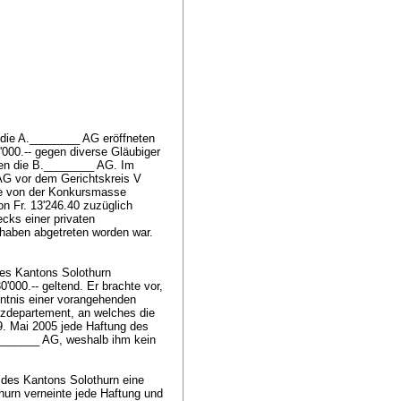
 die A.________ AG eröffneten
'000.-- gegen diverse Gläubiger
gen die B.________ AG. Im
AG vor dem Gerichtskreis V
die von der Konkursmasse
n Fr. 13'246.40 zuzüglich
ks einer privaten
haben abgetreten worden war.
es Kantons Solothurn
000.-- geltend. Er brachte vor,
nntnis einer vorangehenden
izdepartement, an welches die
9. Mai 2005 jede Haftung des
________ AG, weshalb ihm kein
des Kantons Solothurn eine
thurn verneinte jede Haftung und