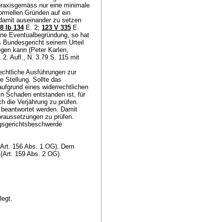
praxisgemäss nur eine minimale
ormellen Gründen auf ein
 damit auseinander zu setzen
8 Ib 134
E. 2;
123 V 335
E.
ine Eventualbegründung, so hat
s Bundesgericht seinem Urteil
gen kann (Peter Karlen,
2. Aufl., N. 3.79 S. 115 mit
echtliche Ausführungen zur
 Stellung. Sollte das
fgrund eines widerrechtlichen
n Schaden entstanden ist, für
h die Verjährung zu prüfen.
 beantwortet werden. Damit
voraussetzungen zu prüfen.
ngsgerichtsbeschwerde
Art. 156 Abs. 1 OG
). Dem
(
Art. 159 Abs. 2 OG
).
legt.