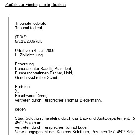
Zurück zur Einstiegsseite
Drucken
Tribunale federale
Tribunal federal
{T 0/2}
5A.13/2006 /blb
Urteil vom 4. Juli 2006
II. Zivilabteilung
Besetzung
Bundesrichter Raselli, Präsident,
Bundesrichterinnen Escher, Hohl,
Gerichtsschreiber Schett.
Parteien
X.________,
Beschwerdeführer,
vertreten durch Fürsprecher Thomas Biedermann,
gegen
Staat Solothurn, handelnd durch das Bau- und Justizdepartement, R
4502 Solothurn,
vertreten durch Fürsprecher Konrad Luder,
Verwaltungsgericht des Kantons Solothurn, Postfach 157, 4502 Solo