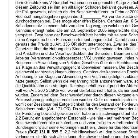
dem Gerichtskreis V Burgdorf-Fraubrunnen eingereichte Klage zurü
diesem Zeitpunkt sei ihm ein allfälliger Schaden bekannt gewesen. Al
der Fall gewesen, nämlich als der Beschwerdeführer im Februar 200
Rechtsöffnungsbegehren gegen die B.________ AG vor der zuständig
durchgedrungen sei. Dies möge aber offen bleiben. Gemäss
Art. 6 
Schadenersatz in einem Jahr von dem Tag weg, an welchem der Ge
Kenntnis erlangt habe. Die am 23. September 2005 eingereichte Klag
verspätet. Zwar habe der Beschwerdeführer bereits mit seinem Schr
seine Ansprüche beim Finanzdepartement angemeldet. Damit habe er
gemäss der Praxis zu
Art. 135 OR
nicht unterbrochen. Zwar sei das 
Gesetzes über die Haftung des Staates, der Gemeinden der öffentlic
und Anstalten und die Verantwortlichkeit der Behörden, Beamten und 
Arbeiter (Verantwortlichkeitsgesetzes; VG) unnötig gewesen, indes 
Begehren in Anwendung von § 6 des Gesetzes über den Rechtsschu
als Klage an das Verwaltungsgericht überweisen müssen. Der Besch
gleichwohl rechtzeitig klagen können. Gemäss der kantonalen Praxis 
Anhebung einer Klage zur Abwendung von Verjährungsfolgen zulässi
hätte genügt. Selbst wenn die Verjährung nicht anzunehmen wäre, so
die Qualifikation des strittigen Rechtsgeschäftes aufgrund der Aktenl
Fall von
Art. 260 SchKG
vor, womit der Staat nicht hafte, da nur bes
würden. Zudem sei dem Beschwerdeführer durch diesen Vorgang einz
Prozessführungsbefugnis verliehen worden. Oder es handle sich um 
womit der Zessionar bei Entgeltlichkeit für den Bestand der Forderung
Schuldners hafte (
Art. 171 OR
). Da sich der Beschwerdeführer der U
der Forderung bewusst gewesen sei, habe er stillschweigend auf die
2.2 Beruht ein angefochtener Entscheid - wie hier - auf mehreren Be
Beschwerdeführer alle anzufechten und zwar mit dem zutreffenden Rec
Bundesgericht auf seine Vorbringen nicht ein. Diese für das Rechtsmi
Praxis (
BGE 131 III 595
E. 2.2 mit Hinweisen) will den blossen Stre
verhindern, die für sich allein keine Beschwer bedeuten und das Re