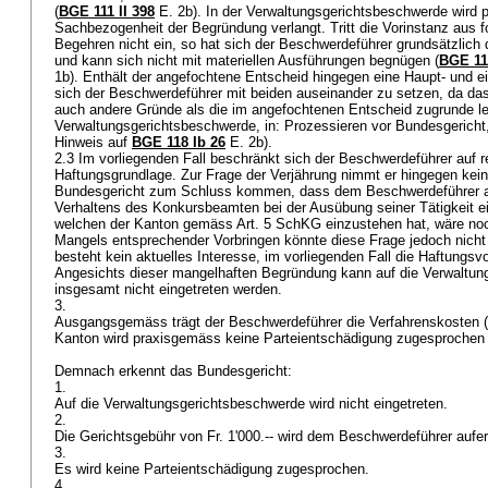
(
BGE 111 II 398
E. 2b). In der Verwaltungsgerichtsbeschwerde wird 
Sachbezogenheit der Begründung verlangt. Tritt die Vorinstanz aus f
Begehren nicht ein, so hat sich der Beschwerdeführer grundsätzlich
und kann sich nicht mit materiellen Ausführungen begnügen (
BGE 11
1b). Enthält der angefochtene Entscheid hingegen eine Haupt- und e
sich der Beschwerdeführer mit beiden auseinander zu setzen, da da
auch andere Gründe als die im angefochtenen Entscheid zugrunde le
Verwaltungsgerichtsbeschwerde, in: Prozessieren vor Bundesgericht, 
Hinweis auf
BGE 118 Ib 26
E. 2b).
2.3 Im vorliegenden Fall beschränkt sich der Beschwerdeführer auf r
Haftungsgrundlage. Zur Frage der Verjährung nimmt er hingegen keine
Bundesgericht zum Schluss kommen, dass dem Beschwerdeführer au
Verhaltens des Konkursbeamten bei der Ausübung seiner Tätigkeit ei
welchen der Kanton gemäss
Art. 5 SchKG
einzustehen hat, wäre noc
Mangels entsprechender Vorbringen könnte diese Frage jedoch nicht
besteht kein aktuelles Interesse, im vorliegenden Fall die Haftungs
Angesichts dieser mangelhaften Begründung kann auf die Verwaltu
insgesamt nicht eingetreten werden.
3.
Ausgangsgemäss trägt der Beschwerdeführer die Verfahrenskosten (
Kanton wird praxisgemäss keine Parteientschädigung zugesprochen 
Demnach erkennt das Bundesgericht:
1.
Auf die Verwaltungsgerichtsbeschwerde wird nicht eingetreten.
2.
Die Gerichtsgebühr von Fr. 1'000.-- wird dem Beschwerdeführer aufer
3.
Es wird keine Parteientschädigung zugesprochen.
4.