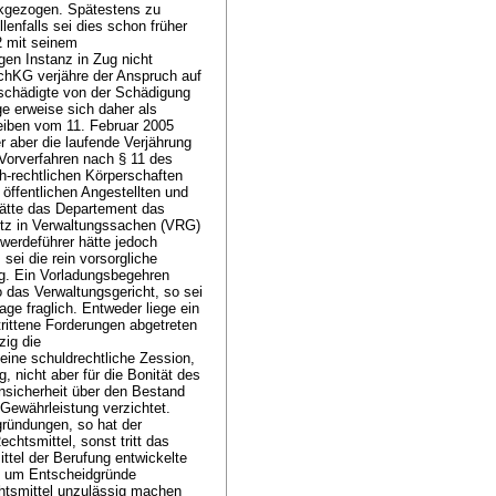
ckgezogen. Spätestens zu
lenfalls sei dies schon früher
2 mit seinem
en Instanz in Zug nicht
SchKG
verjähre der Anspruch auf
schädigte von der Schädigung
e erweise sich daher als
eiben vom 11. Februar 2005
 aber die laufende Verjährung
Vorverfahren nach § 11 des
h-rechtlichen Körperschaften
öffentlichen Angestellten und
hätte das Departement das
tz in Verwaltungssachen (VRG)
werdeführer hätte jedoch
sei die rein vorsorgliche
g. Ein Vorladungsbegehren
 das Verwaltungsgericht, so sei
age fraglich. Entweder liege ein
trittene Forderungen abgetreten
ig die
eine schuldrechtliche Zession,
, nicht aber für die Bonität des
nsicherheit über den Bestand
 Gewährleistung verzichtet.
gründungen, so hat der
htsmittel, sonst tritt das
ttel der Berufung entwickelte
it um Entscheidgründe
chtsmittel unzulässig machen