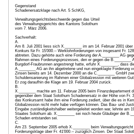
Gegenstand
Schadenersatzklage nach
Art. 5 SchKG
,
Verwaltungsgerichtsbeschwerde gegen das Urteil
des Verwaltungsgerichts des Kantons Solothurn
vom 7. März 2006.
Sachverhalt:
A.
Am 8. Juli 2001 liess sich X.________ im am 14. Februar 2001 über
Konkurs für Fr. 15'000.-- Werklohnforderungen von insgesamt Fr. 128
abtreten. Dazu gehörte auch eine Forderung der A.________ AG ge
Rahmen eines Forderungsprozesses, den er gegen die B.________ 
Burgdorf-Fraubrunnen angestrengt hatte, erfuhr X.________, dass 
A.________ AG an ihn abgetretene und nun eingeklagte Forderung vo
Zinsen bereits am 14. Dezember 2000 an die C.________ GmbH zwec
Schuldensanierung im Rahmen einer Globalzession mit weiteren Gut
Er zog daraufhin die Klage am 19. Februar 2004 zurück.
B.
X.________ machte am 11. Februar 2005 beim Finanzdepartement d
gegenüber dem Staat Solothurn Schadenersatz in der Höhe von Fr. 30'
das Konkursamt habe ihm eine Forderung zediert, über die es in Ke
Globalzession nicht mehr habe verfügen können. Das Bau- und Just
Eingabe zuständigkeitshalber weitergeleitet worden war, lehnte am 1
Staates Solothurn ab. X.________ sei noch heute Gläubiger der B.
Schaden entstanden sei.
C.
Am 23. September 2005 erhob X.________ beim Verwaltungsgericht 
Forderungsklage über Fr. 41'000.-- zuzüglich Zinsen. Der Staat Solo