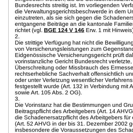
Bundesrechts streitig ist. Im vorliegenden Verf
die Verwaltungsgerichtsbeschwerde in dem U
einzutreten, als sie sich gegen die Schadener
entgangene Beiträge an die kantonale Famili
richtet (vgl.
BGE 124 V 146
Erw. 1 mit Hinweis
2.
Die strittige Verfügung hat nicht die Bewillig
von Versicherungsleistungen zum Gegenstan
Eidgenössische Versicherungsgericht prüft da
vorinstanzliche Gericht Bundesrecht verletzte, 
Überschreitung oder Missbrauch des Ermesse
rechtserhebliche Sachverhalt offensichtlich unr
oder unter Verletzung wesentlicher Verfahre
festgestellt wurde (Art. 132 in Verbindung mit Ar
sowie
Art. 105 Abs. 2 OG
).
3.
Die Vorinstanz hat die Bestimmungen und Gru
Beitragspflicht des Arbeitgebers (
Art. 14 AHVG
die Schadenersatzpflicht des Arbeitgebers fü
(
Art. 52 AHVG
in der bis 31. Dezember 2002 g
insbesondere die Voraussetzungen des Scha