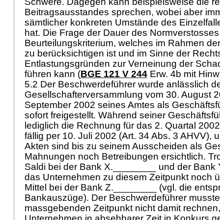
Schwere. Dagegen kann beispielsweise die re
Beitragsausstandes sprechen, wobei aber im
sämtlicher konkreten Umstände des Einzelfalle
hat. Die Frage der Dauer des Normverstosses i
Beurteilungskriterium, welches im Rahmen d
zu berücksichtigen ist und im Sinne der Rech
Entlastungsgründen zur Verneinung der Schad
führen kann (
BGE 121 V 244
Erw. 4b mit Hinw
5.2 Der Beschwerdeführer wurde anlässlich de
Gesellschafterversammlung vom 30. August 2
September 2002 seines Amtes als Geschäftsf
sofort freigestellt. Während seiner Geschäftsfüh
lediglich die Rechnung für das 2. Quartal 200
fällig per 10. Juli 2002 (
Art. 34 Abs. 3 AHVV
), 
Akten sind bis zu seinem Ausscheiden als Ge
Mahnungen noch Betreibungen ersichtlich. Tro
Saldi bei der Bank X.________ und der Bank 
das Unternehmen zu diesem Zeitpunkt noch ü
Mittel bei der Bank Z.________ (vgl. die ent
Bankauszüge). Der Beschwerdeführer musste
massgebenden Zeitpunkt nicht damit rechnen
Unternehmen in absehbarer Zeit in Konkurs g