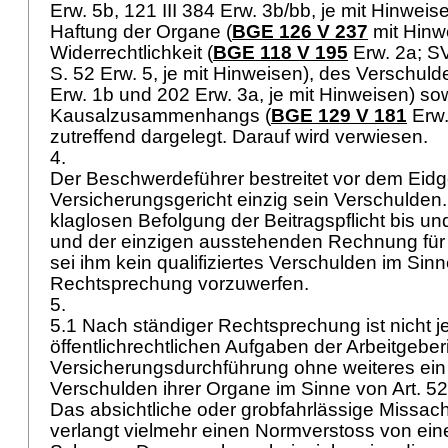
Erw. 5b, 121 III 384 Erw. 3b/bb, je mit Hinweis
Haftung der Organe (
BGE 126 V 237
mit Hinw
Widerrechtlichkeit (
BGE 118 V 195
Erw. 2a; S
S. 52 Erw. 5, je mit Hinweisen), des Verschuld
Erw. 1b und 202 Erw. 3a, je mit Hinweisen) s
Kausalzusammenhangs (
BGE 129 V 181
Erw.
zutreffend dargelegt. Darauf wird verwiesen.
4.
Der Beschwerdeführer bestreitet vor dem Eid
Versicherungsgericht einzig sein Verschulden.
klaglosen Befolgung der Beitragspflicht bis un
und der einzigen ausstehenden Rechnung für 
sei ihm kein qualifiziertes Verschulden im Sinn
Rechtsprechung vorzuwerfen.
5.
5.1 Nach ständiger Rechtsprechung ist nicht j
öffentlichrechtlichen Aufgaben der Arbeitgeberin
Versicherungsdurchführung ohne weiteres ein q
Verschulden ihrer Organe im Sinne von
Art. 
Das absichtliche oder grobfahrlässige Missach
verlangt vielmehr einen Normverstoss von ein