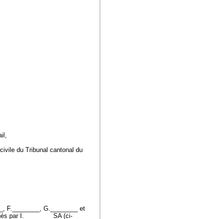
ail,
civile du Tribunal cantonal du
, F.________, G.________ et
és par I.________ SA (ci-