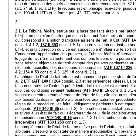
tenu de l'addition des chefs de conclusions des recourants (
art. 52 
(
art. 74 al. 1 let. a LTF
), le recours est en principe recevable, puisqu'
(
art. 100 al. 1 LTF
) et la forme (
art. 42 LTF
) prévus par la loi.
2.
2.1.
Le Tribunal fédéral statue sur la base des faits établis par l'auto
LTF
). Il ne peut s'en écarter que si ces faits ont été établis de faç
qui correspond à la notion d'arbitraire au sens de l'
art. 9 Cst.
(
ATF 140
consid. 4.1.2;
137 II 353
consid. 5.1) - ou en violation du droit au sen
LTF
), et si la correction du vice est susceptible d'influer sur le sort d
Concernant l'appréciation des preuves, le Tribunal fédéral n'intervient,
le juge du fait n'a manifestement pas compris le sens et la portée d
sans raisons objectives de tenir compte des preuves pertinentes ou 
éléments recueillis, des déductions insoutenables (
ATF 137 III 226
c
4.2;
134 V 53
consid. 4.3;
129 I 8
consid. 2.1).
La critique de l'état de fait retenu est soumise au principe strict de l'
al. 2 LTF
(
ATF 140 III 264
consid. 2.3 et les références citées). La pa
faits constatés par l'autorité précédente doit expliquer clairement et
quoi ces conditions seraient réalisées (
ATF 140 III 16
consid. 1.3.1 et
souhaite obtenir un complètement de l'état de fait, elle doit aussi dé
aux pièces du dossier, qu'elle a présentées aux autorités précédente
règles de la procédure, les faits juridiquement pertinents à cet égar
adéquats (
ATF 140 III 86
consid. 2). Si la critique ne satisfait pas à
relatives à un état de fait qui s'écarterait de celui de la décision att
en considération (
ATF 140 III 16
consid. 1.3.1). Les critiques de natu
irrecevables (
ATF 130 I 258
consid. 1.3).
Le complètement de l'état de fait ne relève pas de l'arbitraire; un fai
arbitraire, c'est-à-dire constaté de manière insoutenable. En revanche
juridiquement pertinent, le recourant peut obtenir qu'il soit constaté 