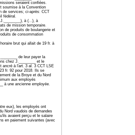
 missions seraient confiées.
st soumise à la Convention
on de services; ci-après: CCT
il fédéral.
.________), à (...), à
rats de mission temporaire.
ion de produits de boulangerie et
 produits de consommation
raire brut qui allait de 19 fr. à
________ de leur payer la
ions chez J.________ et le
it ancré à l'art. 3 al. 3 CCT LSE
23 fr. 92 pour 2018. Ils se
sement de la Broye et du Nord
minimum aux employés
___ à une ancienne employée.
tre eux), les employés ont
t du Nord vaudois de demandes
'ils avaient perçu et le salaire
ons en paiement suivantes (avec