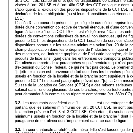
al. 1 CCT LSE statue en effet que les dispositions concernant le sala
visées à l'
art. 20 LSE
et à l'
art. 48a OSE
des CCT en vigueur dans l'e
s'appliquent, à l'exclusion des propres dispositions de la CCT LSE,
déclarées de force obligatoire (ou si leurs dispositions non étendues
LSE).
L'alinéa 3 - au coeur du présent litige - règle le cas où l'entreprise lo
dotée d'une convention collective de travail étendue, ni d'une convent
figure à l'annexe 1 de la CCT LSE. Il est rédigé ainsi: "Dans les entr
dotées de conventions collectives de travail non étendues, qui ne fig
présente CCT, les dispositions de la CCT Location de services s'appli
dispositions portant sur les salaires minimums selon l'art. 20 de la
champ d'application dans les entreprises de l'industrie chimique et p
des machines, de l'industrie graphique, de l'industrie horlogère, de l'i
produits de luxe ainsi [que] dans les entreprises de transports publi
Cet alinéa comporte deux paragraphes supplémentaires qui n'ont pas
d'extension du Conseil fédéral, ce qui ne fait pas débat. Le premier
"[c]ette exclusion est convenue du fait que dans les branches préci
usuels en fonction de la localité et de la branche sont supérieurs à ce
présente CCT." Le second paragraphe prévoit que "[s]i la Com missio
Suisse de la Location de Services (CPSLS) a des raisons sérieuses 
salarial dans l'une ou plusieurs de ces branches, elle ou toute partie
peut demander à la commission tripartite compétente (
art. 360b CO
)
3.2.
Les recourants concèdent que J.________ est une entreprise de l'
partant, que les salaires minimums de l'art. 20 CCT LSE ne sont pas
l'exception prévue à l'art. 3 al. 3 CCT LSE. Cela étant, ils soutiennen
minimums usuels en fonction de la localité et de la branche " dont i
paragraphe de cet alinéa qui s'imposeraient dans ce cas de figure.
3.3.
La cour cantonale a réfuté cette thèse. Elle s'est laissée guider 