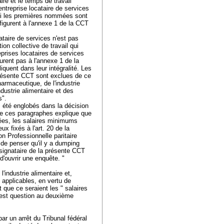
ire et le temps de travail
ntreprise locataire de services
 si les premières nommées sont
 figurent à l'annexe 1 de la CCT
cataire de services n'est pas
ion collective de travail qui
eprises locataires de services
urent pas à l'annexe 1 de la
quent dans leur intégralité. Les
 présente CCT sont exclues de ce
harmaceutique, de l'industrie
ndustrie alimentaire et des
cs".
 été englobés dans la décision
 de ces paragraphes explique que
tées, les salaires minimums
ux fixés à l'art. 20 de la
n Professionnelle paritaire
de penser qu'il y a dumping
 signataire de la présente CCT
 d'ouvrir une enquête. "
industrie alimentaire et,
 applicables, en vertu de
t que ce seraient les " salaires
l est question au deuxième
par un arrêt du Tribunal fédéral