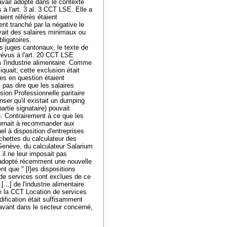
avail adopté dans le contexte
 à l'art. 3 al. 3 CCT LSE. Elle a
ient référés étaient
ent tranché par la négative le
yait des salaires minimaux ou
bligatoires.
es juges cantonaux, le texte de
prévus à l'art. 20 CCT LSE
s l'industrie alimentaire. Comme
iquait, cette exclusion était
es en question étaient
 pas dire que les salaires
sion Professionnelle paritaire
ser qu'il existait un dumping
artie signataire) pouvait
. Contrairement à ce que les
bornait à recommander aux
el à disposition d'entreprises
rchettes du calculateur des
e Genève, du calculateur Salarium
; il ne leur imposait pas
t adopté récemment une nouvelle
t que " [l]es dispositions
 de services sont exclues de ce
..] de l'industrie alimentaire
de la CCT Location de services
ification était suffisamment
aravant dans le secteur concerné,