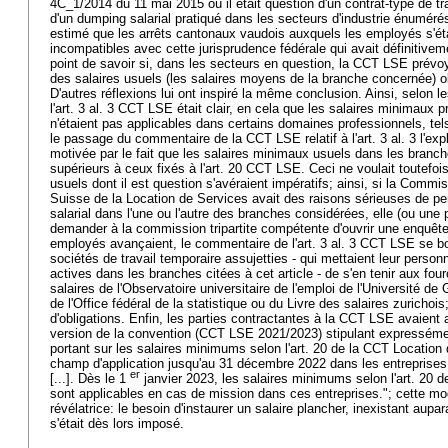
4C_1/2014 du 11 mai 2015 où il était question d'un contrat-type de tr
d'un dumping salarial pratiqué dans les secteurs d'industrie énumérés
estimé que les arrêts cantonaux vaudois auxquels les employés s'éta
incompatibles avec cette jurisprudence fédérale qui avait définitivem
point de savoir si, dans les secteurs en question, la CCT LSE prévo
des salaires usuels (les salaires moyens de la branche concernée) o
D'autres réflexions lui ont inspiré la même conclusion. Ainsi, selon l
l'art. 3 al. 3 CCT LSE était clair, en cela que les salaires minimaux 
n'étaient pas applicables dans certains domaines professionnels, tel
le passage du commentaire de la CCT LSE relatif à l'art. 3 al. 3 l'expl
motivée par le fait que les salaires minimaux usuels dans les branch
supérieurs à ceux fixés à l'art. 20 CCT LSE. Ceci ne voulait toutefois
usuels dont il est question s'avéraient impératifs; ainsi, si la Commis
Suisse de la Location de Services avait des raisons sérieuses de pen
salarial dans l'une ou l'autre des branches considérées, elle (ou une p
demander à la commission tripartite compétente d'ouvrir une enquête
employés avançaient, le commentaire de l'art. 3 al. 3 CCT LSE se 
sociétés de travail temporaire assujetties - qui mettaient leur personn
actives dans les branches citées à cet article - de s'en tenir aux fou
salaires de l'Observatoire universitaire de l'emploi de l'Université d
de l'Office fédéral de la statistique ou du Livre des salaires zurichois
d'obligations. Enfin, les parties contractantes à la CCT LSE avaien
version de la convention (CCT LSE 2021/2023) stipulant expressémen
portant sur les salaires minimums selon l'art. 20 de la CCT Location
champ d'application jusqu'au 31 décembre 2022 dans les entreprises [.
er
[...]. Dès le 1
janvier 2023, les salaires minimums selon l'art. 20 
sont applicables en cas de mission dans ces entreprises."; cette mod
révélatrice: le besoin d'instaurer un salaire plancher, inexistant aup
s'était dès lors imposé.