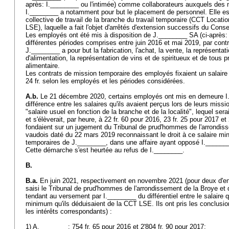
après: I.________ ou l'intimée) comme collaborateurs auxquels des
I.________ a notamment pour but le placement de personnel. Elle e
collective de travail de la branche du travail temporaire (CCT Locati
LSE), laquelle a fait l'objet d'arrêtés d'extension successifs du Conse
Les employés ont été mis à disposition de J.________ SA (ci-après: J
différentes périodes comprises entre juin 2016 et mai 2019, par cont
J.________ a pour but la fabrication, l'achat, la vente, la représentat
d'alimentation, la représentation de vins et de spiritueux et de tous
alimentaire.
Les contrats de mission temporaire des employés fixaient un salaire ho
24 fr. selon les employés et les périodes considérées.
A.b.
Le 21 décembre 2020, certains employés ont mis en demeure I.
différence entre les salaires qu'ils avaient perçus lors de leurs miss
"salaire usuel en fonction de la branche et de la localité", lequel sera
et s'élèverait, par heure, à 22 fr. 60 pour 2016, 23 fr. 25 pour 2017 et 
fondaient sur un jugement du Tribunal de prud'hommes de l'arrondis
vaudois daté du 22 mars 2019 reconnaissant le droit à ce salaire 
temporaires de J.________, dans une affaire ayant opposé I._____
Cette démarche s'est heurtée au refus de I.________.
B.
B.a.
En juin 2021, respectivement en novembre 2021 (pour deux d'en
saisi le Tribunal de prud'hommes de l'arrondissement de la Broye e
tendant au versement par I.________ du différentiel entre le salaire qu
minimum qu'ils déduisaient de la CCT LSE. Ils ont pris les conclusi
les intérêts correspondants) :
1) A.________: 754 fr. 65 pour 2016 et 2'804 fr. 90 pour 2017;