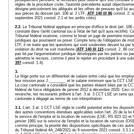
règles de la procédure civile, l'autorité précédente aurait objectiveme
désigne précisément les allégués et les offres de preuves qu'il lui a
aux pièces du dossier (
art. 106 al. 2 LTF
;
ATF 140 III 86
consid. 2; a
septembre 2021 consid. 2.1 et les arrêts cités).
2.2.
Le Tribunal fédéral applique en principe d'office le droit (
art. 106 
constaté dans l'arrêt cantonal (ou à l'état de fait qu'il aura rectifié). 
Tribunal fédéral examine, comme le ferait un juge de première instan
juridiques qui pourraient se poser. Compte tenu de l'obligation de mot
LTF
, il ne traite que les questions qui sont soulevées devant lui par 
violation du droit ne soit manifeste (
ATF 140 III 115
consid. 2, 86 con
pas lié par l'argumentation juridique développée par les parties ou par 
admettre le recours, comme il peut le rejeter en procédant à une subs
397
consid. 1.4).
3.
Le litige porte sur un différentiel de salaire entre celui que les empl
leur mission pour J.________ et le salaire minimum que la CCT LSE 
La cour cantonale a considéré que les parties étaient liées par la C
fédéral de force obligatoire de janvier 2012 à décembre 2020. Ceci n
revanche, les recourants prêtent à l'art. 3 al. 3 CCT LSE un sens qui 
cantonale a dégagé au terme de son interprétation.
3.1.
L'art. 3 al. 1 CCT LSE règle le conflit potentiel entre les dispos
des autres conventions étendues applicables selon l'art. 20 de la loi
le service de l'emploi et la location de services (LSE; RS 823.11) et 
janvier 1991 sur le service de l'emploi et la location de services (OSE
comme principe, la priorité des dispositions spécifiques de ces autr
du Tribunal fédéral 4A_248/2021 du 9 novembre 2021 consid. 3.3.1 et 