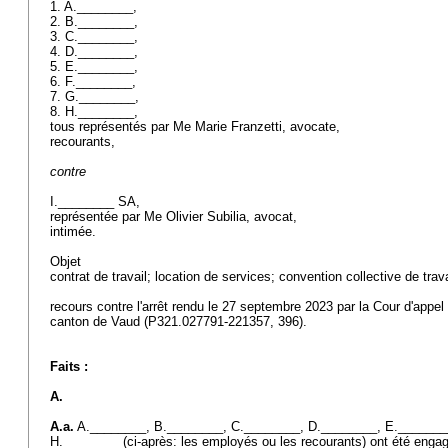
1. A.________,
2. B.________,
3. C.________,
4. D.________,
5. E.________,
6. F.________,
7. G.________,
8. H.________,
tous représentés par Me Marie Franzetti, avocate,
recourants,
contre
I.________ SA,
représentée par Me Olivier Subilia, avocat,
intimée.
Objet
contrat de travail; location de services; convention collective de trav
recours contre l'arrêt rendu le 27 septembre 2023 par la Cour d'appel 
canton de Vaud (P321.027791-221357, 396).
Faits :
A.
A.a.
A.________, B.________, C.________, D.________, E.________
H.________ (ci-après: les employés ou les recourants) ont été engag