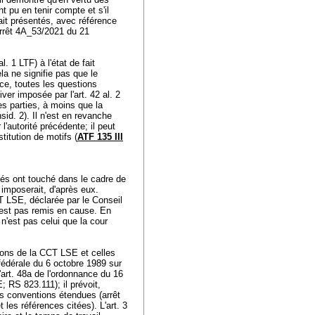
nt pu en tenir compte et s'il
vait présentés, avec référence
rrêt 4A_53/2021 du 21
al. 1 LTF
) à l'état de fait
Cela ne signifie pas que le
ce, toutes les questions
iver imposée par l'
art. 42 al. 2
les parties, à moins que la
sid. 2). Il n'est en revanche
l'autorité précédente; il peut
titution de motifs (
ATF 135 III
oyés ont touché dans le cadre de
imposerait, d'après eux.
CT LSE, déclarée par le Conseil
'est pas remis en cause. En
n'est pas celui que la cour
itions de la CCT LSE et celles
 fédérale du 6 octobre 1989 sur
l'art. 48a de l'ordonnance du 16
; RS 823.111); il prévoit,
es conventions étendues (arrêt
les références citées). L'art. 3