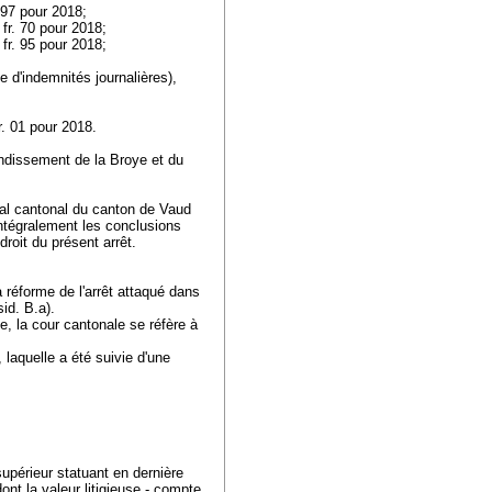
. 97 pour 2018;
 fr. 70 pour 2018;
 fr. 95 pour 2018;
de d'indemnités journalières),
fr. 01 pour 2018.
ondissement de la Broye et du
nal cantonal du canton de Vaud
intégralement les conclusions
roit du présent arrêt.
 réforme de l'arrêt attaqué dans
id. B.a).
e, la cour cantonale se réfère à
 laquelle a été suivie d'une
supérieur statuant en dernière
dont la valeur litigieuse - compte