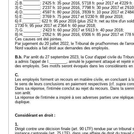
2) B.________: 2'425 fr. 35 pour 2016, 5'718 fr. pour 2017 et 4'229 fr
3) C.________: 2'237 fr. 10 pour 2016, 7'798 fr. 30 pour 2017 et 2'610
4) D.________: 4'597 fr. 80 pour 2016, 3'839 fr. 10 pour 2017 et 2'484
5) E.________: 3'769 fr. 75 pour 2017 et 5'230 fr. 88 pour 2018;
6) F.________: 622 fr. 95 pour 2016 (plus 252 fr. net au titre d'un sol
1'730 fr. 95 pour 2017 et 2'364 fr. 60 pour 2018;
7) G.________: 2'423 fr. 60 pour 2017 et 5'613 fr. 40 pour 2018;
8) H.________: 2'052 fr. 95 pour 2016, 6'006 fr. 85 pour 2017 et 778 
Ces causes ont été jointes.
Par jugement du 20 juillet 2022, le Tribunal de prud'hommes de l'arr
Nord vaudois a fait droit aux demandes des employés.
B.b.
Par arrêt du 27 septembre 2023, la Cour d'appel civile du Tribu
a admis l'appel de I.________, annulé le jugement attaqué et rejeté 
des employés. Ses motifs seront évoqués dans les considérants en d
C.
Les employés forment un recours en matière civile, en concluant à la
le sens de leurs conclusions en paiement respectives (cf.
supra
cons
Dans sa réponse, l'intimée conclut au rejet du recours. Dans la sienn
son arrêt.
La réponse de l'intimée a inspiré à ses adverses parties une réplique,
duplique.
Considérant en droit :
1.
Dirigé contre une décision finale (
art. 90 LTF
) rendue par un tribunal 
instance cantonale (
art. 75 LTF
), dans une affaire de droit du travail 