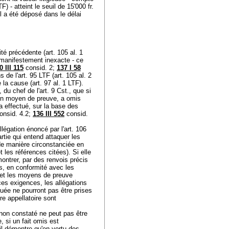
LTF
) - atteint le seuil de 15'000 fr.
il a été déposé dans le délai
rité précédente (
art. 105 al. 1
on manifestement inexacte - ce
 III 115
consid. 2;
137 I 58
s de l'
art. 95 LTF
(
art. 105 al. 2
e la cause (
art. 97 al. 1 LTF
).
 du chef de l'
art. 9 Cst.
, que si
'un moyen de preuve, a omis
a effectué, sur la base des
onsid. 4.2;
136 III 552
consid.
allégation énoncé par l'
art. 106
rtie qui entend attaquer les
 de manière circonstanciée en
 les références citées). Si elle
montrer, par des renvois précis
s, en conformité avec les
d et les moyens de preuve
 ces exigences, les allégations
aquée ne pourront pas être prises
re appellatoire sont
t non constaté ne peut pas être
, si un fait omis est
s'il démontre qu'en vertu des