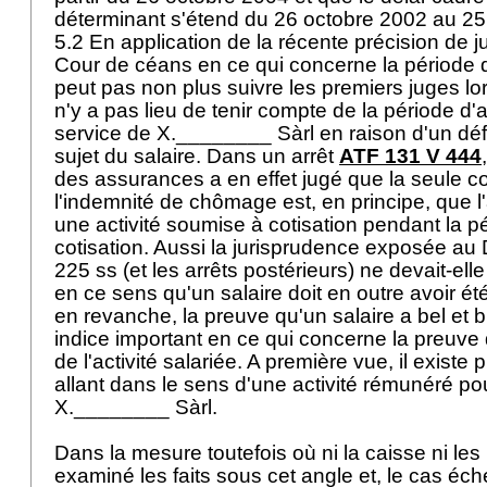
déterminant s'étend du 26 octobre 2002 au 2
5.2 En application de la récente précision de j
Cour de céans en ce qui concerne la période d
peut pas non plus suivre les premiers juges lors
n'y a pas lieu de tenir compte de la période d'ac
service de X.________ Sàrl en raison d'un dé
sujet du salaire. Dans un arrêt
ATF 131 V 444
des assurances a en effet jugé que la seule co
l'indemnité de chômage est, en principe, que l
une activité soumise à cotisation pendant la 
cotisation. Aussi la jurisprudence exposée au
225 ss (et les arrêts postérieurs) ne devait-ell
en ce sens qu'un salaire doit en outre avoir ét
en revanche, la preuve qu'un salaire a bel et b
indice important en ce qui concerne la preuve d
de l'activité salariée. A première vue, il existe
allant dans le sens d'une activité rémunéré po
X.________ Sàrl.
Dans la mesure toutefois où ni la caisse ni les
examiné les faits sous cet angle et, le cas éc