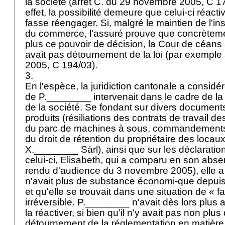
la société (arrêt C. du 29 novembre 2005, C 1
effet, la possibilité demeure que celui-ci réactiv
fasse réengager. Si, malgré le maintien de l'ins
du commerce, l'assuré prouve que concrètemen
plus ce pouvoir de décision, la Cour de céans a
avait pas détournement de la loi (par exemple a
2005, C 194/03).
3.
En l'espèce, la juridiction cantonale a considé
de P.________ intervenait dans le cadre de la 
de la société. Se fondant sur divers documen
produits (résiliations des contrats de travail 
du parc de machines à sous, commandements 
du droit de rétention du propriétaire des loca
X.________ Sàrl), ainsi que sur les déclaratio
celui-ci, Elisabeth, qui a comparu en son abse
rendu d'audience du 3 novembre 2005), elle a 
n'avait plus de substance économi-que depuis 
et qu'elle se trouvait dans une situation de « fail
irréversible. P.________ n'avait dès lors plus 
la réactiver, si bien qu'il n'y avait pas non plu
détournement de la réglementation en matière