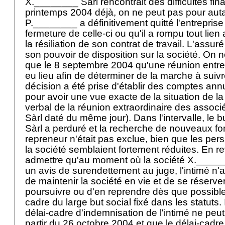
X.________ Sàrl rencontrait des difficultés fin
printemps 2004 déjà, on ne peut pas pour auta
P.________ a définitivement quitté l'entreprise
fermeture de celle-ci ou qu'il a rompu tout lien
la résiliation de son contrat de travail. L'assur
son pouvoir de disposition sur la société. On n
que le 8 septembre 2004 qu'une réunion entre 
eu lieu afin de déterminer de la marche à suivr
décision a été prise d'établir des comptes ann
pour avoir une vue exacte de la situation de la
verbal de la réunion extraordinaire des asso
Sàrl daté du même jour). Dans l'intervalle, le but
Sàrl a perduré et la recherche de nouveaux fo
repreneur n'était pas exclue, bien que les per
la société semblaient fortement réduites. En r
admettre qu'au moment où la société X._____
un avis de surendettement au juge, l'intimé n'a
de maintenir la société en vie et de se réserver 
poursuivre ou d'en reprendre dès que possible 
cadre du large but social fixé dans les statuts. 
délai-cadre d'indemnisation de l'intimé ne peut 
partir du 26 octobre 2004 et que le délai-cadre