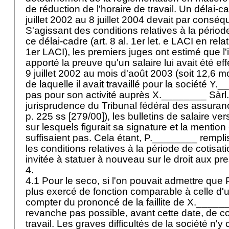
de réduction de l'horaire de travail. Un délai-
juillet 2002 au 8 juillet 2004 devait par conséqu
S'agissant des conditions relatives à la périod
ce délai-cadre (
art. 8 al. 1er let
. e LACI en rela
1er LACI
), les premiers juges ont estimé que l'
apporté la preuve qu'un salaire lui avait été e
9 juillet 2002 au mois d'août 2003 (soit 12,6 m
de laquelle il avait travaillé pour la société Y
pas pour son activité auprès X.________ Sàrl.
jurisprudence du Tribunal fédéral des assura
p. 225 ss [279/00]), les bulletins de salaire ve
sur lesquels figurait sa signature et la mention
suffisaient pas. Cela étant, P.________ rempl
les conditions relatives à la période de cotisati
invitée à statuer à nouveau sur le droit aux pr
4.
4.1 Pour le seco, si l'on pouvait admettre que
plus exercé de fonction comparable à celle d
compter du prononcé de la faillite de X.________
revanche pas possible, avant cette date, de co
travail. Les graves difficultés de la société n'y