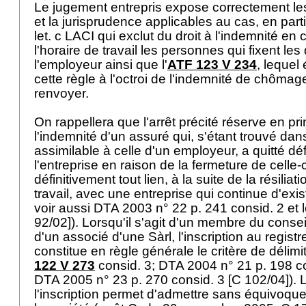
Le jugement entrepris expose correctement les
et la jurisprudence applicables au cas, en partic
let
. c LACI qui exclut du droit à l'indemnité en
l'horaire de travail les personnes qui fixent le
l'employeur ainsi que l'
ATF 123 V 234
, lequel
cette règle à l'octroi de l'indemnité de chômage. 
renvoyer.
On rappellera que l'arrêt précité réserve en prin
l'indemnité d'un assuré qui, s'étant trouvé dan
assimilable à celle d'un employeur, a quitté dé
l'entreprise en raison de la fermeture de celle-
définitivement tout lien, à la suite de la résiliat
travail, avec une entreprise qui continue d'exist
voir aussi DTA 2003 n° 22 p. 241 consid. 2 et 
92/02]). Lorsqu'il s'agit d'un membre du consei
d'un associé d'une Sàrl, l'inscription au regis
constitue en règle générale le critère de délimit
122 V 273
consid. 3; DTA 2004 n° 21 p. 198 co
DTA 2005 n° 23 p. 270 consid. 3 [C 102/04]). L
l'inscription permet d'admettre sans équivoque