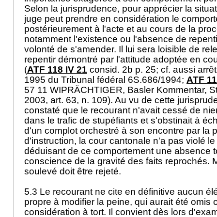
Selon la jurisprudence, pour apprécier la situat
juge peut prendre en considération le compor
postérieurement à l'acte et au cours de la pro
notamment l'existence ou l'absence de repentir 
volonté de s'amender. Il lui sera loisible de re
repentir démontré par l'attitude adoptée en c
(
ATF 118 IV 21
consid. 2b p. 25; cf. aussi arrê
1995 du Tribunal fédéral 6S.686/1994;
ATF 11
57 11 WIPRÄCHTIGER, Basler Kommentar, Str
2003, art. 63, n. 109). Au vu de cette jurispru
constaté que le recourant n'avait cessé de nier
dans le trafic de stupéfiants et s'obstinait à é
d'un complot orchestré à son encontre par la po
d'instruction, la cour cantonale n'a pas violé le
déduisant de ce comportement une absence to
conscience de la gravité des faits reprochés. M
soulevé doit être rejeté.
5.3 Le recourant ne cite en définitive aucun é
propre à modifier la peine, qui aurait été omis 
considération à tort. Il convient dès lors d'exa