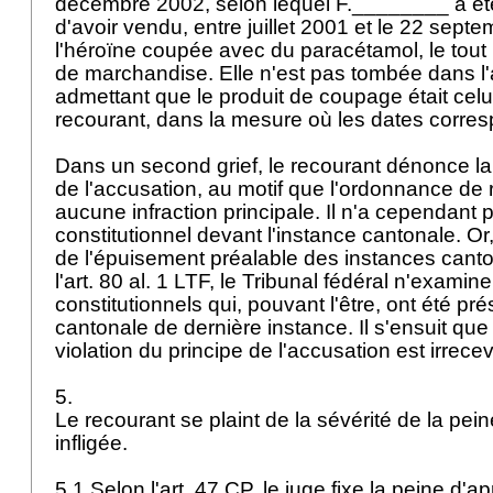
décembre 2002, selon lequel F.________ a é
d'avoir vendu, entre juillet 2001 et le 22 sept
l'héroïne coupée avec du paracétamol, le tout 
de marchandise. Elle n'est pas tombée dans l'a
admettant que le produit de coupage était celu
recourant, dans la mesure où les dates corre
Dans un second grief, le recourant dénonce la 
de l'accusation, au motif que l'ordonnance de 
aucune infraction principale. Il n'a cependant 
constitutionnel devant l'instance cantonale. Or,
de l'épuisement préalable des instances cant
l'
art. 80 al. 1 LTF
, le Tribunal fédéral n'examine
constitutionnels qui, pouvant l'être, ont été pré
cantonale de dernière instance. Il s'ensuit que l
violation du principe de l'accusation est irrece
5.
Le recourant se plaint de la sévérité de la peine
infligée.
5.1 Selon l'
art. 47 CP
, le juge fixe la peine d'ap