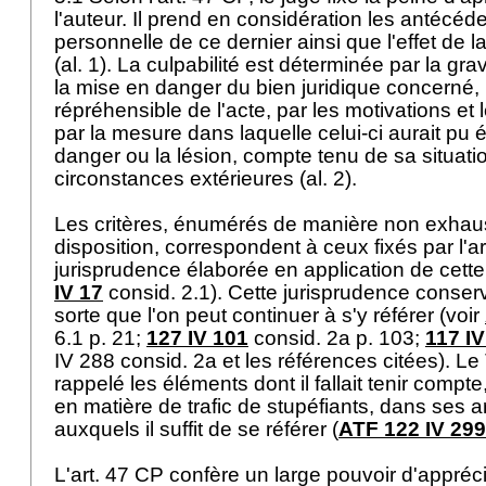
l'auteur. Il prend en considération les antécéden
personnelle de ce dernier ainsi que l'effet de l
(al. 1). La culpabilité est déterminée par la gra
la mise en danger du bien juridique concerné, 
répréhensible de l'acte, par les motivations et l
par la mesure dans laquelle celui-ci aurait pu é
danger ou la lésion, compte tenu de sa situati
circonstances extérieures (al. 2).
Les critères, énumérés de manière non exhaus
disposition, correspondent à ceux fixés par l'ar
jurisprudence élaborée en application de cette 
IV 17
consid. 2.1). Cette jurisprudence conserv
sorte que l'on peut continuer à s'y référer (voir
6.1 p. 21;
127 IV 101
consid. 2a p. 103;
117 IV
IV 288 consid. 2a et les références citées). Le 
rappelé les éléments dont il fallait tenir compt
en matière de trafic de stupéfiants, dans ses a
auxquels il suffit de se référer (
ATF 122 IV 299
L'
art. 47 CP
confère un large pouvoir d'appréci