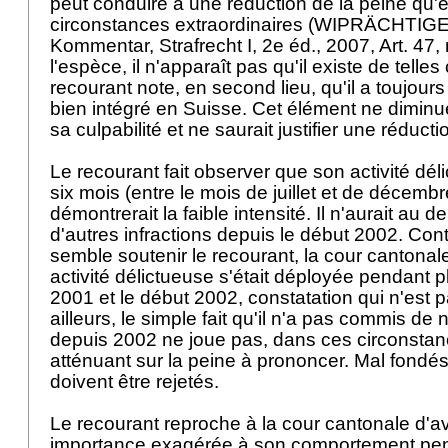
peut conduire à une réduction de la peine qu'
circonstances extraordinaires (WIPRÄCHTIGE
Kommentar, Strafrecht I, 2e éd., 2007, Art. 47, 
l'espèce, il n'apparaît pas qu'il existe de telle
recourant note, en second lieu, qu'il a toujours t
bien intégré en Suisse. Cet élément ne dimin
sa culpabilité et ne saurait justifier une réduct
Le recourant fait observer que son activité dé
six mois (entre le mois de juillet et de décemb
démontrerait la faible intensité. Il n'aurait a
d'autres infractions depuis le début 2002. Con
semble soutenir le recourant, la cour cantonal
activité délictueuse s'était déployée pendant p
2001 et le début 2002, constatation qui n'est p
ailleurs, le simple fait qu'il n'a pas commis de 
depuis 2002 ne joue pas, dans ces circonstan
atténuant sur la peine à prononcer. Mal fondés
doivent être rejetés.
Le recourant reproche à la cour cantonale d'a
importance exagérée à son comportement pen