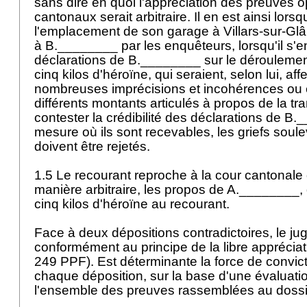
sans dire en quoi l'appréciation des preuves o
cantonaux serait arbitraire. Il en est ainsi lorsq
l'emplacement de son garage à Villars-sur-Glâ
à B.________ par les enquêteurs, lorsqu'il s'
déclarations de B.________ sur le déroulemen
cinq kilos d'héroïne, qui seraient, selon lui, af
nombreuses imprécisions et incohérences ou enf
différents montants articulés à propos de la tr
contester la crédibilité des déclarations de B
mesure où ils sont recevables, les griefs soule
doivent être rejetés.
1.5 Le recourant reproche à la cour cantonale 
manière arbitraire, les propos de A.________, q
cinq kilos d'héroïne au recourant.
Face à deux dépositions contradictoires, le ju
conformément au principe de la libre apprécia
249 PPF
). Est déterminante la force de convic
chaque déposition, sur la base d'une évaluati
l'ensemble des preuves rassemblées au dossi