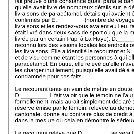
fait preuve d'une constance quasi parfaite dan
qu'elle avait livré de nombreux détails sur le 
livraisons de paracétamol, détails qui avaient 
confirmés par E.________ (nombre de voyages
livraisons et les rendez-vous avaient eu lieu, f
était livré dans deux sacs de sport ou que la 
livrée par un certain Papi à La Haye). D.____
reconnu lors des visions locales les endroits o
les livraisons. Elle a identifié le recourant et
et de visu comme étant les personnes à qui elle
paracétamol. En outre, elle relevé qu'elle n'av
les charger inutilement, puisqu'elle avait déjà
condamnée pour ces faits.
Le recourant tente en vain de mettre en doute
D.________. Il fait valoir que le témoin ne l'aura
formellement, mais aurait simplement déclaré q
réserve émise par le témoin, relevée au demeu
cantonale, donne au contraire plus de crédit à
dans la mesure où cela en démontre le sérieu
Le recourant relève que D.________ se serait