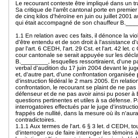
Le recourant conteste être impliqué dans un tra
Sa critique de l'arrêt cantonal porte en premier 
de cinq kilos d'héroïne en juin ou juillet 200
qui était accompagné de son chauffeur B.__
1.1 En relation avec ces faits, il dénonce la vio
d'être entendu et de son droit à l'assistance 
par l'
art. 6 CEDH
, l'
art. 29 Cst.
et l'
art. 42 let
. c
cour cantonale se serait appuyée sur les décl
B.________, lesquelles ressortiraient, d'une pa
verbal d'audition du 17 juin 2004 devant le juge
et, d'autre part, d'une confrontation organisée 
d'instruction fédéral le 2 mars 2005. En relatio
confrontation, le recourant se plaint de ne pas 
défenseur et de ne pas avoir ainsi pu poser à
questions pertinentes et utiles à sa défense. Pa
interrogatoires effectués par le juge d'instructi
frappés de nullité, dans la mesure où ils n'aur
contradictoires.
1.1.1 Aux termes de l'art. 6
§ 3 let
. d CEDH, tou
d'interroger ou de faire interroger les témoins 