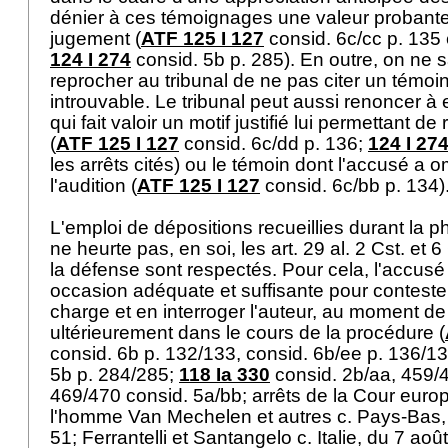
dénier à ces témoignages une valeur probante
jugement (
ATF 125 I 127
consid. 6c/cc p. 135 
124 I 274
consid. 5b p. 285). En outre, on ne sa
reprocher au tribunal de ne pas citer un témo
introuvable. Le tribunal peut aussi renoncer à
qui fait valoir un motif justifié lui permettant d
(
ATF 125 I 127
consid. 6c/dd p. 136;
124 I 27
les arrêts cités) ou le témoin dont l'accusé a
l'audition (
ATF 125 I 127
consid. 6c/bb p. 134)
L'emploi de dépositions recueillies durant la ph
ne heurte pas, en soi, les
art. 29 al. 2 Cst.
et 6
la défense sont respectés. Pour cela, l'accusé
occasion adéquate et suffisante pour contest
charge et en interroger l'auteur, au moment de
ultérieurement dans le cours de la procédure (
consid. 6b p. 132/133, consid. 6b/ee p. 136/1
5b p. 284/285;
118 Ia 330
consid. 2b/aa, 459/4
469/470 consid. 5a/bb; arrêts de la Cour euro
l'homme Van Mechelen et autres c. Pays-Bas, 
51; Ferrantelli et Santangelo c. Italie, du 7 ao