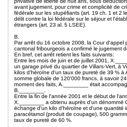
privative de liberté de huit ans, sous déduction
avant jugement, pour crime et complicité de cri
fédérale sur les stupéfiants (
art. 19 ch. 1 et 2 l
délit contre la loi fédérale sur le séjour et l'ét
étrangers (
art. 23 al. 5 LSEE
).
B.
Par arrêt du 16 octobre 2008, la Cour d'appel 
cantonal fribourgeois a confirmé le jugement d
En bref, cet arrêt retient les faits suivants:
Entre les mois de juin et de juillet 2001, X._
un garage privé du quartier de Villars-Vert, à V
kilos d'héroïne d'un taux de pureté de 39 % 
somme globale de 120'000 francs, à savoir 24'0
moment des faits, A.________ était accompag
B.________.
Entre la fin de l'année 2001 et le début de l'a
X.________ a obtenu auprès d'un dénommé 
échange d'un kilo d'héroïne et d'une quantité
paracétamol (produit de coupage), 500 gramm
taux de pureté de 60 %.