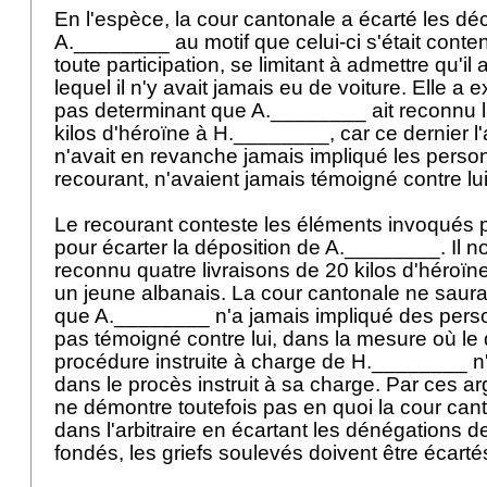
En l'espèce, la cour cantonale a écarté les dé
A.________ au motif que celui-ci s'était conten
toute participation, se limitant à admettre qu'i
lequel il n'y avait jamais eu de voiture. Elle a ex
pas determinant que A.________ ait reconnu l
kilos d'héroïne à H.________, car ce dernier l'
n'avait en revanche jamais impliqué les pers
recourant, n'avaient jamais témoigné contre lu
Le recourant conteste les éléments invoqués p
pour écarter la déposition de A.________. Il no
reconnu quatre livraisons de 20 kilos d'héroïne 
un jeune albanais. La cour cantonale ne saurai
que A.________ n'a jamais impliqué des perso
pas témoigné contre lui, dans la mesure où le d
procédure instruite à charge de H.________ n'
dans le procès instruit à sa charge. Par ces a
ne démontre toutefois pas en quoi la cour can
dans l'arbitraire en écartant les dénégations 
fondés, les griefs soulevés doivent être écarté