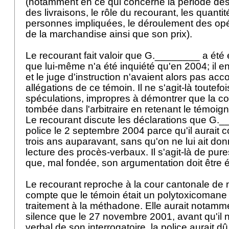
(notamment en ce qui concerne la période des t
des livraisons, le rôle du recourant, les quantité
personnes impliquées, le déroulement des opéra
de la marchandise ainsi que son prix).
Le recourant fait valoir que G.________ a été
que lui-même n'a été inquiété qu'en 2004; il en
et le juge d'instruction n'avaient alors pas acc
allégations de ce témoin. Il ne s'agit-là toutefo
spéculations, impropres à démontrer que la co
tombée dans l'arbitraire en retenant le témo
Le recourant discute les déclarations que G.__
police le 2 septembre 2004 parce qu'il aurait c
trois ans auparavant, sans qu'on ne lui ait do
lecture des procès-verbaux. Il s'agit-là de pur
que, mal fondée, son argumentation doit être 
Le recourant reproche à la cour cantonale de 
compte que le témoin était un polytoxicomane 
traitement à la méthadone. Elle aurait notam
silence que le 27 novembre 2001, avant qu'il n
verbal de son interrogatoire, la police aurait 