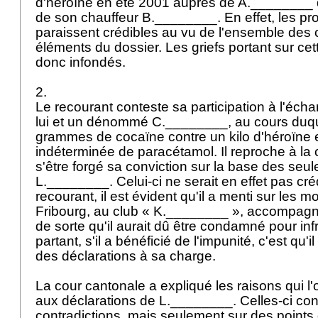
d'héroïne en été 2001 auprès de A.________ 
de son chauffeur B.________. En effet, les 
paraissent crédibles au vu de l'ensemble des 
éléments du dossier. Les griefs portant sur cet
donc infondés.
2.
Le recourant conteste sa participation à l'éch
lui et un dénommé C.________, au cours duque
grammes de cocaïne contre un kilo d'héroïne e
indéterminée de paracétamol. Il reproche à la
s'être forgé sa conviction sur la base des seul
L.________. Celui-ci ne serait en effet pas cré
recourant, il est évident qu'il a menti sur les mo
Fribourg, au club « K.________ », accompag
de sorte qu'il aurait dû être condamné pour inf
partant, s'il a bénéficié de l'impunité, c'est qu'i
des déclarations à sa charge.
La cour cantonale a expliqué les raisons qui l'
aux déclarations de L.________. Celles-ci con
contradictions, mais seulement sur des points 