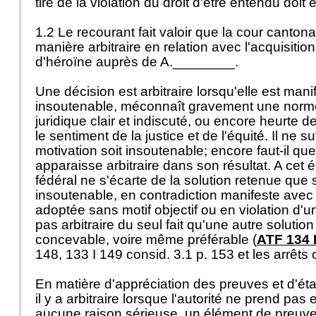
tiré de la violation du droit d'être entendu doit 
1.2 Le recourant fait valoir que la cour cantonal
manière arbitraire en relation avec l'acquisition
d'héroïne auprès de A.________.
Une décision est arbitraire lorsqu'elle est man
insoutenable, méconnaît gravement une norme
juridique clair et indiscuté, ou encore heurte
le sentiment de la justice et de l'équité. Il ne s
motivation soit insoutenable; encore faut-il que
apparaisse arbitraire dans son résultat. A cet é
fédéral ne s'écarte de la solution retenue que s
insoutenable, en contradiction manifeste avec l
adoptée sans motif objectif ou en violation d'un d
pas arbitraire du seul fait qu'une autre solutio
concevable, voire même préférable (
ATF 134 
148, 133 I 149 consid. 3.1 p. 153 et les arrêts 
En matière d'appréciation des preuves et d'éta
il y a arbitraire lorsque l'autorité ne prend pa
aucune raison sérieuse, un élément de preuve 