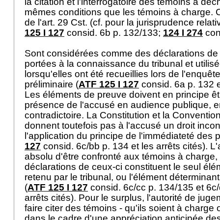
la citation et l'interrogatoire des témoins à dé
mêmes conditions que les témoins à charge. C
de l'
art. 29 Cst.
(cf. pour la jurisprudence relativ
125 I 127
consid. 6b p. 132/133;
124 I 274
con
Sont considérées comme des déclarations de 
portées à la connaissance du tribunal et utilisé
lorsqu'elles ont été recueillies lors de l'enquêt
préliminaire (
ATF 125 I 127
consid. 6a p. 132 et
Les éléments de preuve doivent en principe êt
présence de l'accusé en audience publique, e
contradictoire. La Constitution et la Convent
donnent toutefois pas à l'accusé un droit incondi
l'application du principe de l'immédiateté des 
127
consid. 6c/bb p. 134 et les arrêts cités). L
absolu d'être confronté aux témoins à charge,
déclarations de ceux-ci constituent le seul él
retenu par le tribunal, ou l'élément déterminan
(
ATF 125 I 127
consid. 6c/cc p. 134/135 et 6c/
arrêts cités). Pour le surplus, l'autorité de ju
faire citer des témoins - qu'ils soient à charge 
dans le cadre d'une appréciation anticipée des