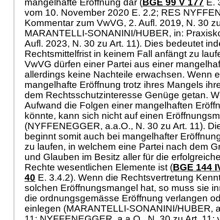
mangelhafte Eröffnung dar (
BGE 99 V 177
E. 
vom 10. November 2020 E. 2.2; RES NYFFE
Kommentar zum VwVG, 2. Aufl. 2019, N. 30 zu 
MARANTELLI-SONANINI/HUBER, in: Praxisk
Aufl. 2023, N. 30 zu Art. 11). Dies bedeutet ind
Rechtsmittelfrist in keinem Fall anfängt zu lau
VwVG
dürfen einer Partei aus einer mangelha
allerdings keine Nachteile erwachsen. Wenn ei
mangelhafte Eröffnung trotz ihres Mangels ihre
dem Rechtsschutzinteresse Genüge getan. W
Aufwand die Folgen einer mangelhaften Eröf
könnte, kann sich nicht auf einen Eröffnungs
(NYFFENEGGER, a.a.O., N. 30 zu Art. 11). Die 
beginnt somit auch bei mangelhafter Eröffnun
zu laufen, in welchem eine Partei nach dem G
und Glauben im Besitz aller für die erfolgreic
Rechte wesentlichen Elemente ist (
BGE 144 I
40
E. 3.4.2). Wenn die Rechtsvertretung Kenn
solchen Eröffnungsmangel hat, so muss sie inne
die ordnungsgemässe Eröffnung verlangen od
einlegen (MARANTELLI-SONANINI/HUBER, a.a.
11; NYFFENEGGER, a.a.O., N. 30 zu Art. 11; vg