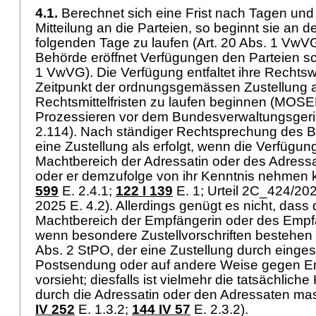
4.1.
Berechnet sich eine Frist nach Tagen und 
Mitteilung an die Parteien, so beginnt sie an d
folgenden Tage zu laufen (
Art. 20 Abs. 1 VwV
Behörde eröffnet Verfügungen den Parteien schr
1 VwVG
). Die Verfügung entfaltet ihre Recht
Zeitpunkt der ordnungsgemässen Zustellung a
Rechtsmittelfristen zu laufen beginnen (MOSE
Prozessieren vor dem Bundesverwaltungsgerich
2.114). Nach ständiger Rechtsprechung des Bu
eine Zustellung als erfolgt, wenn die Verfügun
Machtbereich der Adressatin oder des Adressa
oder er demzufolge von ihr Kenntnis nehmen 
599
E. 2.4.1
;
122 I 139
E. 1; Urteil 2C_424/20
2025 E. 4.2). Allerdings genügt es nicht, dass
Machtbereich der Empfängerin oder des Empf
wenn besondere Zustellvorschriften bestehen 
Abs. 2 StPO
, der eine Zustellung durch einge
Postsendung oder auf andere Weise gegen E
vorsieht; diesfalls ist vielmehr die tatsächlic
durch die Adressatin oder den Adressaten ma
IV 252
E. 1.3.2;
144 IV 57
E. 2.3.2).