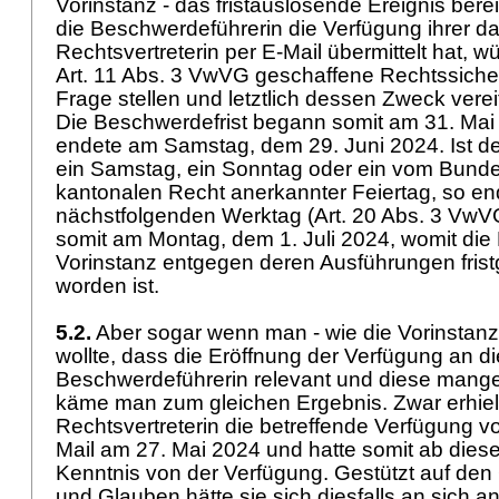
Vorinstanz - das fristauslösende Ereignis bere
die Beschwerdeführerin die Verfügung ihrer d
Rechtsvertreterin per E-Mail übermittelt hat, w
Art. 11 Abs. 3 VwVG
geschaffene Rechtssicher
Frage stellen und letztlich dessen Zweck verei
Die Beschwerdefrist begann somit am 31. Mai
endete am Samstag, dem 29. Juni 2024. Ist der 
ein Samstag, ein Sonntag oder ein vom Bund
kantonalen Recht anerkannter Feiertag, so en
nächstfolgenden Werktag (
Art. 20 Abs. 3 VwV
somit am Montag, dem 1. Juli 2024, womit di
Vorinstanz entgegen deren Ausführungen frist
worden ist.
5.2.
Aber sogar wenn man - wie die Vorinstan
wollte, dass die Eröffnung der Verfügung an di
Beschwerdeführerin relevant und diese mangelh
käme man zum gleichen Ergebnis. Zwar erhielt
Rechtsvertreterin die betreffende Verfügung von
Mail am 27. Mai 2024 und hatte somit ab dies
Kenntnis von der Verfügung. Gestützt auf den
und Glauben hätte sie sich diesfalls an sich