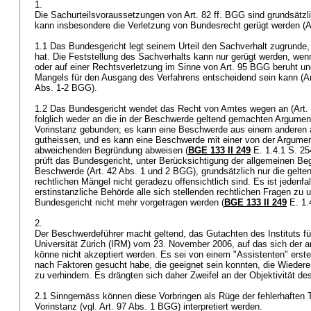
1.
Die Sachurteilsvoraussetzungen von
Art. 82 ff. BGG
sind grundsätzli
kann insbesondere die Verletzung von Bundesrecht gerügt werden (
A
1.1 Das Bundesgericht legt seinem Urteil den Sachverhalt zugrunde, 
hat. Die Feststellung des Sachverhalts kann nur gerügt werden, wenn s
oder auf einer Rechtsverletzung im Sinne von
Art. 95 BGG
beruht un
Mangels für den Ausgang des Verfahrens entscheidend sein kann (Ar
Abs. 1-2 BGG
).
1.2 Das Bundesgericht wendet das Recht von Amtes wegen an (
Art
folglich weder an die in der Beschwerde geltend gemachten Argume
Vorinstanz gebunden; es kann eine Beschwerde aus einem anderen
gutheissen, und es kann eine Beschwerde mit einer von der Argumen
abweichenden Begründung abweisen (
BGE 133 II 249
E. 1.4.1 S. 25
prüft das Bundesgericht, unter Berücksichtigung der allgemeinen Be
Beschwerde (
Art. 42 Abs. 1 und 2 BGG
), grundsätzlich nur die gel
rechtlichen Mängel nicht geradezu offensichtlich sind. Es ist jedenfal
erstinstanzliche Behörde alle sich stellenden rechtlichen Fragen zu
Bundesgericht nicht mehr vorgetragen werden (
BGE 133 II 249
E. 1.
2.
Der Beschwerdeführer macht geltend, das Gutachten des Instituts f
Universität Zürich (IRM) vom 23. November 2006, auf das sich der 
könne nicht akzeptiert werden. Es sei von einem "Assistenten" erstel
nach Faktoren gesucht habe, die geeignet sein konnten, die Wiedere
zu verhindern. Es drängten sich daher Zweifel an der Objektivität d
2.1 Sinngemäss können diese Vorbringen als Rüge der fehlerhaften T
Vorinstanz (vgl.
Art. 97 Abs. 1 BGG
) interpretiert werden.