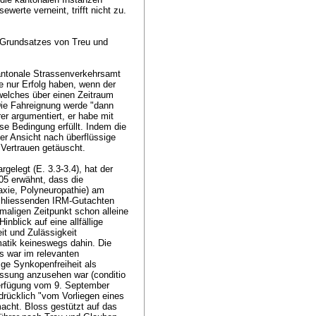
ewerte verneint, trifft nicht zu.
 Grundsatzes von Treu und
antonale Strassenverkehrsamt
 nur Erfolg haben, wenn der
 welches über einen Zeitraum
Die Fahreignung werde "dann
er argumentiert, er habe mit
e Bedingung erfüllt. Indem die
er Ansicht nach überflüssige
 Vertrauen getäuscht.
gelegt (E. 3.3-3.4), hat der
05 erwähnt, dass die
axie, Polyneuropathie) am
schliessenden IRM-Gutachten
maligen Zeitpunkt schon alleine
nblick auf eine allfällige
it und Zulässigkeit
matik keineswegs dahin. Die
s war im relevanten
ge Synkopenfreiheit als
assung anzusehen war (conditio
 Verfügung vom 9. September
rücklich "vom Vorliegen eines
acht. Bloss gestützt auf das