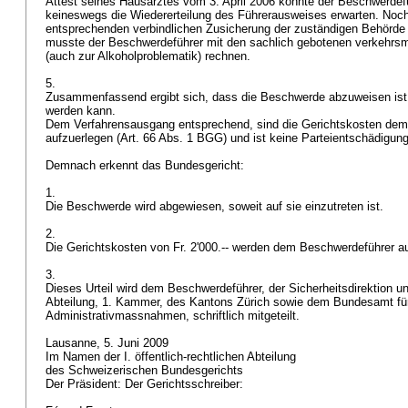
Attest seines Hausarztes vom 3. April 2006 konnte der Beschwerde
keineswegs die Wiedererteilung des Führerausweises erwarten. Noch
entsprechenden verbindlichen Zusicherung der zuständigen Behörde 
musste der Beschwerdeführer mit den sachlich gebotenen verkehrs
(auch zur Alkoholproblematik) rechnen.
5.
Zusammenfassend ergibt sich, dass die Beschwerde abzuweisen ist, 
werden kann.
Dem Verfahrensausgang entsprechend, sind die Gerichtskosten de
aufzuerlegen (
Art. 66 Abs. 1 BGG
) und ist keine Parteientschädigun
Demnach erkennt das Bundesgericht:
1.
Die Beschwerde wird abgewiesen, soweit auf sie einzutreten ist.
2.
Die Gerichtskosten von Fr. 2'000.-- werden dem Beschwerdeführer au
3.
Dieses Urteil wird dem Beschwerdeführer, der Sicherheitsdirektion u
Abteilung, 1. Kammer, des Kantons Zürich sowie dem Bundesamt für
Administrativmassnahmen, schriftlich mitgeteilt.
Lausanne, 5. Juni 2009
Im Namen der I. öffentlich-rechtlichen Abteilung
des Schweizerischen Bundesgerichts
Der Präsident: Der Gerichtsschreiber: