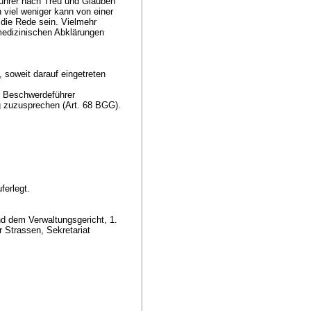
führer nach Treu und Glauben
 viel weniger kann von einer
die Rede sein. Vielmehr
medizinischen Abklärungen
soweit darauf eingetreten
m Beschwerdeführer
g zuzusprechen (
Art. 68 BGG
).
ferlegt.
nd dem Verwaltungsgericht, 1.
 Strassen, Sekretariat