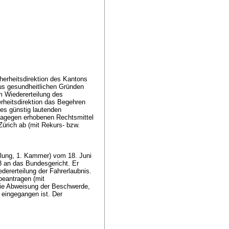
herheitsdirektion des Kantons
us gesundheitlichen Gründen
m Wiedererteilung des
rheitsdirektion das Begehren
es günstig lautenden
dagegen erhobenen Rechtsmittel
ürich ab (mit Rekurs- bzw.
lung, 1. Kammer) vom 18. Juni
 an das Bundesgericht. Er
dererteilung der Fahrerlaubnis.
beantragen (mit
ie Abweisung der Beschwerde,
eingegangen ist. Der