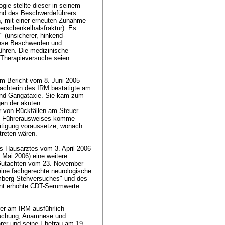
gie stellte dieser in seinem
end des Beschwerdeführers
n, mit einer erneuten Zunahme
erschenkelhalsfraktur). Es
" (unsicherer, hinkend-
Diese Beschwerden und
ühren. Die medizinische
 Therapieversuche seien
nem Bericht vom 8. Juni 2005
achterin des IRM bestätigte am
und Gangataxie. Sie kam zum
gen der akuten
r von Rückfällen am Steuer
es Führerausweises komme
stätigung voraussetze, wonach
treten wären.
s Hausarztes vom 3. April 2006
 Mai 2006) eine weitere
 Gutachten vom 23. November
eine fachgerechte neurologische
omberg-Stehversuches" und des
ant erhöhte CDT-Serumwerte
er am IRM ausführlich
rsuchung, Anamnese und
er und seine Ehefrau am 19.