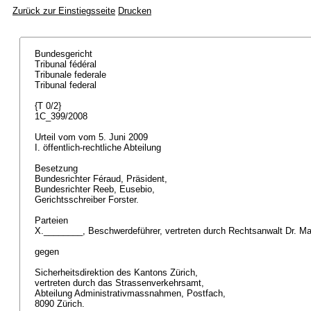
Zurück zur Einstiegsseite
Drucken
Bundesgericht
Tribunal fédéral
Tribunale federale
Tribunal federal
{T 0/2}
1C_399/2008
Urteil vom vom 5. Juni 2009
I. öffentlich-rechtliche Abteilung
Besetzung
Bundesrichter Féraud, Präsident,
Bundesrichter Reeb, Eusebio,
Gerichtsschreiber Forster.
Parteien
X.________, Beschwerdeführer, vertreten durch Rechtsanwalt Dr. M
gegen
Sicherheitsdirektion des Kantons Zürich,
vertreten durch das Strassenverkehrsamt,
Abteilung Administrativmassnahmen, Postfach,
8090 Zürich.