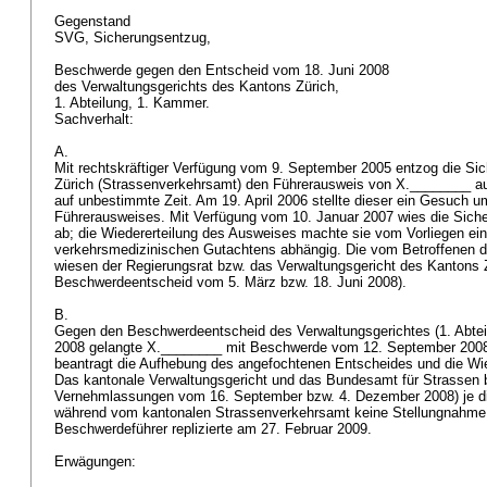
Gegenstand
SVG, Sicherungsentzug,
Beschwerde gegen den Entscheid vom 18. Juni 2008
des Verwaltungsgerichts des Kantons Zürich,
1. Abteilung, 1. Kammer.
Sachverhalt:
A.
Mit rechtskräftiger Verfügung vom 9. September 2005 entzog die Sic
Zürich (Strassenverkehrsamt) den Führerausweis von X.________ a
auf unbestimmte Zeit. Am 19. April 2006 stellte dieser ein Gesuch u
Führerausweises. Mit Verfügung vom 10. Januar 2007 wies die Siche
ab; die Wiedererteilung des Ausweises machte sie vom Vorliegen ein
verkehrsmedizinischen Gutachtens abhängig. Die vom Betroffenen 
wiesen der Regierungsrat bzw. das Verwaltungsgericht des Kantons Z
Beschwerdeentscheid vom 5. März bzw. 18. Juni 2008).
B.
Gegen den Beschwerdeentscheid des Verwaltungsgerichtes (1. Abtei
2008 gelangte X.________ mit Beschwerde vom 12. September 2008
beantragt die Aufhebung des angefochtenen Entscheides und die Wie
Das kantonale Verwaltungsgericht und das Bundesamt für Strassen 
Vernehmlassungen vom 16. September bzw. 4. Dezember 2008) je d
während vom kantonalen Strassenverkehrsamt keine Stellungnahme 
Beschwerdeführer replizierte am 27. Februar 2009.
Erwägungen: