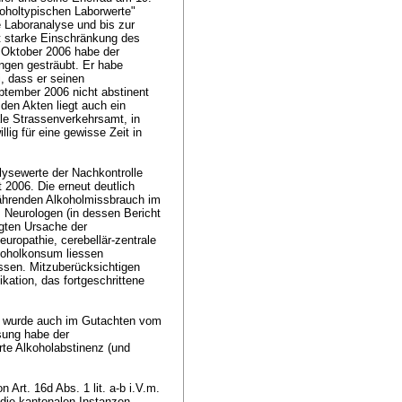
koholtypischen Laborwerte"
 Laboranalyse und bis zur
t starke Einschränkung des
 Oktober 2006 habe der
ngen gesträubt. Er habe
, dass er seinen
ptember 2006 nicht abstinent
den Akten liegt auch ein
le Strassenverkehrsamt, in
lig für eine gewisse Zeit in
ysewerte der Nachkontrolle
2006. Die erneut deutlich
währenden Alkoholmissbrauch im
 Neurologen (in dessen Bericht
ngten Ursache der
ropathie, cerebellär-zentrale
koholkonsum liessen
ssen. Mitzuberücksichtigen
kation, das fortgeschrittene
e wurde auch im Gutachten vom
sung habe der
rte Alkoholabstinenz (und
Art. 16d Abs. 1 lit. a-b i.V.m.
 die kantonalen Instanzen