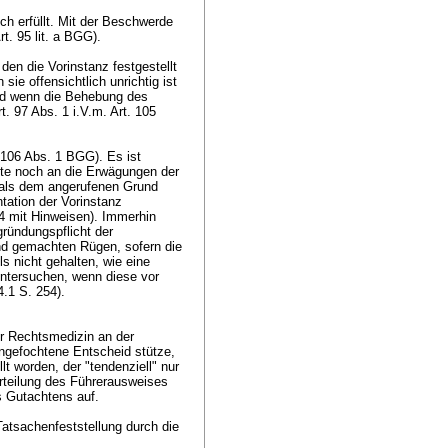
ch erfüllt. Mit der Beschwerde
rt. 95 lit. a BGG
).
den die Vorinstanz festgestellt
ie offensichtlich unrichtig ist
d wenn die Behebung des
t. 97 Abs. 1 i.V.m.
Art. 105
. 106 Abs. 1 BGG
). Es ist
nte noch an die Erwägungen der
 als dem angerufenen Grund
tation der Vorinstanz
4 mit Hinweisen). Immerhin
gründungspflicht der
tend gemachten Rügen, sofern die
ls nicht gehalten, wie eine
 untersuchen, wenn diese vor
4.1 S. 254).
ür Rechtsmedizin an der
angefochtene Entscheid stütze,
lt worden, der "tendenziell" nur
rteilung des Führerausweises
es Gutachtens auf.
atsachenfeststellung durch die