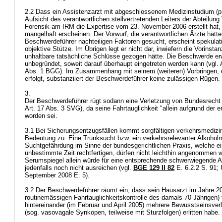
2.2 Dass ein Assistenzarzt mit abgeschlossenem Medizinstudium (pra
Aufsicht des verantwortlichen stellvertretenden Leiters der Abteilun
Forensik am IRM die Expertise vom 23. November 2006 erstellt hat, 
mangelhaft erscheinen. Der Vorwurf, die verantwortlichen Ärzte hätte
Beschwerdeführer nachteiligen Faktoren gesucht, erscheint spekulati
objektive Stütze. Im Übrigen legt er nicht dar, inwiefern die Vorinst
unhaltbare tatsächliche Schlüsse gezogen hätte. Die Beschwerde erw
unbegründet, soweit darauf überhaupt eingetreten werden kann (vgl. A
Abs. 1 BGG
). Im Zusammenhang mit seinem (weiteren) Vorbringen, 
erfolgt, substanziiert der Beschwerdeführer keine zulässigen Rügen.
3.
Der Beschwerdeführer rügt sodann eine Verletzung von Bundesrecht (A
Art. 17 Abs. 3 SVG
), da seine Fahrtauglichkeit "allein aufgrund der
worden sei.
3.1 Bei Sicherungsentzugsfällen kommt sorgfältigen verkehrsmedizi
Bedeutung zu. Eine Trunksucht bzw. ein verkehrsrelevanter Alkohol
Suchtgefährdung im Sinne der bundesgerichtlichen Praxis, welche e
unbestimmte Zeit rechtfertigen, dürfen nicht leichthin angenommen 
Serumspiegel allein würde für eine entsprechende schwerwiegende
jedenfalls noch nicht ausreichen (vgl.
BGE 129 II 82
E. 6.2.2 S. 91; 
September 2008 E. 5).
3.2 Der Beschwerdeführer räumt ein, dass sein Hausarzt im Jahre 2
routinemässigen Fahrtauglichkeitskontrolle des damals 70-Jährigen) fe
hintereinander (im Februar und April 2005) mehrere Bewusstseinsve
(sog. vasovagale Synkopen, teilweise mit Sturzfolgen) erlitten habe.