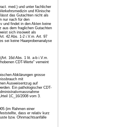
ct. med.) und unter fachlicher
g Verkehrsmedizin und Klinische
lässt das Gutachten nicht als
n nur nach für den
v und findet in den Akten keine
anz aus dem fraglichen Gutachten
eist sich insoweit als
rt. 42 Abs. 1-2 i.V.m.
Art. 97
es sei keine Haarprobenanalyse
rt. 16d Abs. 1 lit. a-b i.V.m.
 erhobenen CDT-Werte" verneint
nischen Abklärungen grosse
missbrauch mit
inen Ausweisentzug auf
werden. Ein pathologischer CDT-
 Administrativmassnahme
Urteil 1C_16/2008 vom 3.
005 (im Rahmen einer
ststellte, dass er relativ kurz
rluste bzw. Ohnmachtsanfälle