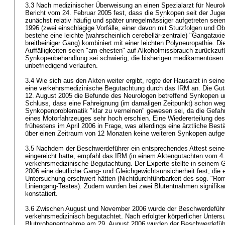
3.3 Nach medizinischer Überweisung an einen Spezialarzt für Neurolo
Bericht vom 24. Februar 2005 fest, dass die Synkopen seit der Jug
zunächst relativ häufig und später unregelmässiger aufgetreten seie
1996 (zwei einschlägige Vorfälle, einer davon mit Sturzfolgen und Ob
bestehe eine leichte (wahrscheinlich cerebellär-zentrale) "Gangataxie
breitbeiniger Gang) kombiniert mit einer leichten Polyneuropathie. 
Auffälligkeiten seien "am ehesten" auf Alkoholmissbrauch zurückzuf
Synkopenbehandlung sei schwierig; die bisherigen medikamentösen
unbefriedigend verlaufen.
3.4 Wie sich aus den Akten weiter ergibt, regte der Hausarzt in sei
eine verkehrsmedizinische Begutachtung durch das IRM an. Die Gut
12. August 2005 die Befunde des Neurologen betreffend Synkopen 
Schluss, dass eine Fahreignung (im damaligen Zeitpunkt) schon we
Synkopenproblematik "klar zu verneinen" gewesen sei, da die Gefah
eines Motorfahrzeuges sehr hoch erschien. Eine Wiedererteilung d
frühestens im April 2006 in Frage, was allerdings eine ärztliche Be
über einen Zeitraum von 12 Monaten keine weiteren Synkopen aufge
3.5 Nachdem der Beschwerdeführer ein entsprechendes Attest seine
eingereicht hatte, empfahl das IRM (in einem Aktengutachten vom 4.
verkehrsmedizinische Begutachtung. Der Experte stellte in seinem
2006 eine deutliche Gang- und Gleichgewichtsunsicherheit fest, die 
Untersuchung erschwert hätten (Nichtdurchführbarkeit des sog. "R
Liniengang-Testes). Zudem wurden bei zwei Blutentnahmen signifik
konstatiert.
3.6 Zwischen August und November 2006 wurde der Beschwerdeführ
verkehrsmedizinisch begutachtet. Nach erfolgter körperlicher Unte
Blutprobenentnahme am 29. August 2006 wurden der Beschwerdeführ