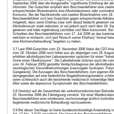
September 2006 über die festgestellte "signifikante Erhöhung der al
informiert. Der Gutachter empfahl dem Beschwerdeführer eine zweite
entsprechenden Blutentnahme eine Alkoholabstinenz oder zumindes
Konsums. Bei der Nachkontrolle und zweiten Blutentnahme vom 19.
Beschwerdeführer sich laut Gutachten gegen entsprechende Abkläru
mitgeteilt, dass seine Ehefrau zwar sehr darauf bedacht gewesen sei
Alkoholkonsum stark reduziere; er sei jedoch auch nach dem 19. Se
gewesen und habe regelmässig Leichtbier und Wein konsumiert. Bei 
Schreiben des Beschwerdeführers vom 17. Juli 2006 an das kantona
welchem er einräumt, sich (auf Wunsch seiner Ehefrau) "einmal freiwil
eine Abstinenzbehandlung" begeben zu haben.
3.7 Laut IRM-Gutachten vom 23. November 2006 fielen die CDT-Anal
vom 19. Oktober 2006 noch höher aus als diejenigen vom 29. August 
erhöhten alkoholtypischen Laborparameter sprächen für einen "fort
Sinne eines Überkonsums". Die Laborbefunde stützten auch die vom
vom 24. Februar 2005) gestellte Verdachtsdiagnose der alkoholbedi
neurologischen Gesundheitsstörungen (vasovagale Synkopen, Polyneu
Gangataxie). Die Aussagen des Beschwerdeführers zum eigenen Al
demgegenüber auf eine bedenkliche Bagatellisierungstendenz schlie
seien schliesslich auch die bestehende medizinisch notwendige Medi
Alter sowie die depressive Symptomatik des Beschwerdeführers.
3.8 Gestützt auf die Gesamtheit der verkehrsmedizinischen Befund
23. November 2006 die Fahreignung verneint. Vor einer Wiederzulas
Beschwerdeführer eine mindestens sechsmonatige ärztlich kontrollie
begleitende medizinische Behandlung) nachzuweisen.
3.9 Bei dieser Sachlage ist keine bundesrechtswidrige Anwendung von 
Art. 17 Abs. 3 SVG
ersichtlich. Der Vorwurf des Beschwerdeführers,