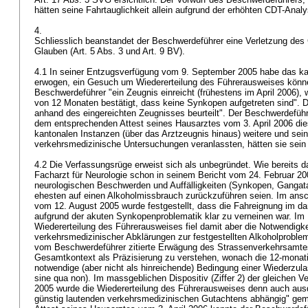
hätten seine Fahrtauglichkeit allein aufgrund der erhöhten CDT-Analys
4.
Schliesslich beanstandet der Beschwerdeführer eine Verletzung des
Glauben (
Art. 5 Abs. 3 und
Art. 9 BV
).
4.1 In seiner Entzugsverfügung vom 9. September 2005 habe das k
erwogen, ein Gesuch um Wiedererteilung des Führerausweises könne
Beschwerdeführer "ein Zeugnis einreicht (frühestens im April 2006),
von 12 Monaten bestätigt, dass keine Synkopen aufgetreten sind". 
anhand des eingereichten Zeugnisses beurteilt". Der Beschwerdeführ
dem entsprechenden Attest seines Hausarztes vom 3. April 2006 dies
kantonalen Instanzen (über das Arztzeugnis hinaus) weitere und sein
verkehrsmedizinische Untersuchungen veranlassten, hätten sie sein
4.2 Die Verfassungsrüge erweist sich als unbegründet. Wie bereits dar
Facharzt für Neurologie schon in seinem Bericht vom 24. Februar 20
neurologischen Beschwerden und Auffälligkeiten (Synkopen, Gangat
ehesten auf einen Alkoholmissbrauch zurückzuführen seien. Im an
vom 12. August 2005 wurde festgestellt, dass die Fahreignung im da
aufgrund der akuten Synkopenproblematik klar zu verneinen war. Im Hi
Wiedererteilung des Führerausweises fiel damit aber die Notwendigke
verkehrsmedizinischer Abklärungen zur festgestellten Alkoholproble
vom Beschwerdeführer zitierte Erwägung des Strassenverkehrsamte
Gesamtkontext als Präzisierung zu verstehen, wonach die 12-monati
notwendige (aber nicht als hinreichende) Bedingung einer Wiederzul
sine qua non). Im massgeblichen Dispositiv (Ziffer 2) der gleichen
2005 wurde die Wiedererteilung des Führerausweises denn auch ausd
günstig lautenden verkehrsmedizinischen Gutachtens abhängig" gem