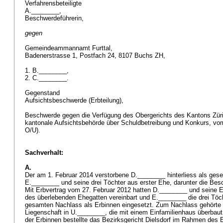
Verfahrensbeteiligte
A.________,
Beschwerdeführerin,
gegen
Gemeindeammannamt Furttal,
Badenerstrasse 1, Postfach 24, 8107 Buchs ZH,
1. B.________,
2. C.________.
Gegenstand
Aufsichtsbeschwerde (Erbteilung),
Beschwerde gegen die Verfügung des Obergerichts des Kantons Züric
kantonale Aufsichtsbehörde über Schuldbetreibung und Konkurs, vo
O/U).
Sachverhalt:
A.
Der am 1. Februar 2014 verstorbene D.________ hinterliess als gese
E.________ und seine drei Töchter aus erster Ehe, darunter die Bes
Mit Erbvertrag vom 27. Februar 2012 hatten D.________ und seine E
des überlebenden Ehegatten vereinbart und E.________ die drei Töc
gesamten Nachlass als Erbinnen eingesetzt. Zum Nachlass gehörte
Liegenschaft in U.________, die mit einem Einfamilienhaus überbaut 
der Erbinnen bestellte das Bezirksgericht Dielsdorf im Rahmen des E