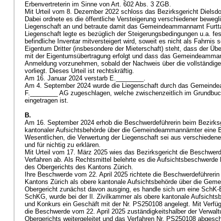
Erbenvertreterin im Sinne von
Art. 602 Abs. 3 ZGB
.
Mit Urteil vom 8. Dezember 2022 schloss das Bezirksgericht Dielsdo
Dabei ordnete es die öffentliche Versteigerung verschiedener beweg
Liegenschaft an und betraute damit das Gemeindeammannamt Furttal
Liegenschaft legte es bezüglich der Steigerungsbedingungen u.a. fe
befindliche Inventar mitversteigert wird, soweit es nicht als Fahrnis 
Eigentum Dritter (insbesondere der Mieterschaft) steht, dass der Ü
mit der Eigentumsübertragung erfolgt und dass das Gemeindeamman
Anmeldung vorzunehmen, sobald der Nachweis über die vollständige
vorliegt. Dieses Urteil ist rechtskräftig.
Am 16. Januar 2024 verstarb E.________.
Am 4. September 2024 wurde die Liegenschaft durch das Gemeinde
F.________ AG zugeschlagen, welche zwischenzeitlich im Grundbuc
eingetragen ist.
B.
Am 16. September 2024 erhob die Beschwerdeführerin beim Bezirksge
kantonaler Aufsichtsbehörde über die Gemeindeammannämter eine 
Wesentlichen, die Verwertung der Liegenschaft sei aus verschieden
und für nichtig zu erklären.
Mit Urteil vom 17. März 2025 wies das Bezirksgericht die Beschwer
Verfahren ab. Als Rechtsmittel belehrte es die Aufsichtsbeschwerd
des Obergerichts des Kantons Zürich.
Ihre Beschwerde vom 22. April 2025 richtete die Beschwerdeführerin
Kantons Zürich als obere kantonale Aufsichtsbehörde über die Ge
Obergericht zunächst davon ausging, es handle sich um eine Sch
SchKG
, wurde bei der Il. Zivilkammer als obere kantonale Aufsicht
und Konkurs ein Geschäft mit der Nr. PS250108 angelegt. Mit Verfü
die Beschwerde vom 22. April 2025 zuständigkeitshalber der Verwa
Obergerichts weitergeleitet und das Verfahren Nr. PS250108 abgesc