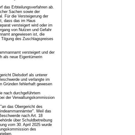
rf das Erbteilungsverfahren ab.
licher Sachen sowie der
. Für die Versteigerung der
st, dass das im Haus
separat versteigert wird oder im
bergang von Nutzen und Gefahr
namt angewiesen ist, die
 Tilgung des Zuschlagspreises
ammannamt versteigert und der
h als neue Eigentümerin
richt Dielsdorf als unterer
Beschwerde und verlangte im
en Gründen fehlerhaft gewesen
de nach durchgeführtem
e bei der Verwaltungskommission
 "an das Obergericht des
meindeammannämter". Weil das
K-Beschwerde nach
Art. 18
sbehörde über Schuldbetreibung
gung vom 30. April 2025 wurde
ltungskommission des
hrieben.