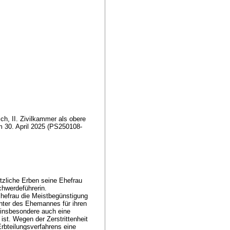
h, II. Zivilkammer als obere
m 30. April 2025 (PS250108-
tzliche Erben seine Ehefrau
chwerdeführerin.
hefrau die Meistbegünstigung
hter des Ehemannes für ihren
 insbesondere auch eine
ist. Wegen der Zerstrittenheit
rbteilungsverfahrens eine