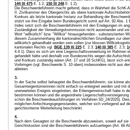
144 III 475
E. 1.2;
150 III 248
E. 1.2).
Die Beschwerdeführerin macht geltend, dass in Wahrheit die SchK-A
II. Zivilkammer des Obergerichts als obere kantonale Aufsichtsbehö
Konkurs als letzte kantonale Instanz zur Behandlung der Beschwer
stützt sie ihre Eingabe beim Bundesgericht somit auf
Art. 92 Abs. 1
Indes setzt sich die Beschwerdeführerin mit den Erwägungen im an
Zuständigkeit der Verwaltungskommission nicht auseinander und sie z
Wort "willkürlich" bzw. "Willkür" hinausgehenden - substanziierten Wil
diesem Zusammenhang die kantonalrechtlichen Grundlagen zur oberg
willkürlich gehandhabt worden sein sollen (zur blossen Willkürkogni
kantonalen Rechts vgl.
BGE 139 III 225
E. 2.3;
140 III 385
E. 2.3;
1
4.4.1). Dass es sich um eine Liegenschaftsverwertung im Rahmen e
gehandelt hätte und deshalb von Bundesrechts wegen die Aufsichtsb
und Konkurs zuständig wären (
Art. 17 und 18 SchKG
), lässt sich 
Vorbringen (vgl. Beschwerde S. 10 oben) insbesondere nicht aus d
ableiten.
3.
In der Sache selbst behauptet die Beschwerdeführerin, sie könne als
Gesamteigentümerinnen nicht einfach so enteignet werden und mit 
unerwartetes Ereignis eingetreten; die Erbengemeinschaft habe in der
bestimmen können und die angeordnete Liegenschaftsversteigerung s
schon die Beschwerdeausführungen im Verfahren 5D_24/2025). Dies 
möglichen Anfechtungsgegenstandes, welcher sich vorliegend auf die
gerichtsinterne Weiterleitung beschränkt.
4.
Nach dem Gesagten ist die Beschwerde abzuweisen, soweit auf sie 
Gerichtskosten sind der Beschwerdeführerin aufzuerlegen (
Art. 66 