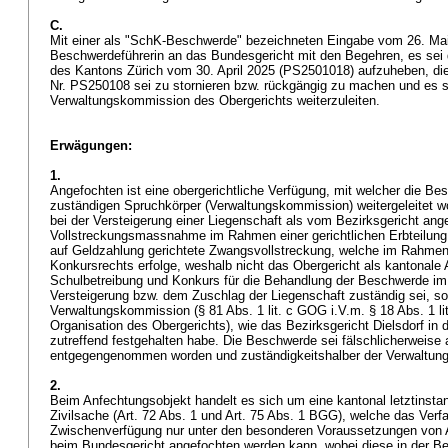
C.
Mit einer als "SchK-Beschwerde" bezeichneten Eingabe vom 26. Mai
Beschwerdeführerin an das Bundesgericht mit den Begehren, es sei 
des Kantons Zürich vom 30. April 2025 (PS2501018) aufzuheben, di
Nr. PS250108 sei zu stornieren bzw. rückgängig zu machen und es s
Verwaltungskommission des Obergerichts weiterzuleiten.
Erwägungen:
1.
Angefochten ist eine obergerichtliche Verfügung, mit welcher die Be
zuständigen Spruchkörper (Verwaltungskommission) weitergeleitet w
bei der Versteigerung einer Liegenschaft als vom Bezirksgericht ang
Vollstreckungsmassnahme im Rahmen einer gerichtlichen Erbteilung 
auf Geldzahlung gerichtete Zwangsvollstreckung, welche im Rahmen
Konkursrechts erfolge, weshalb nicht das Obergericht als kantonale
Schulbetreibung und Konkurs für die Behandlung der Beschwerde 
Versteigerung bzw. dem Zuschlag der Liegenschaft zuständig sei, so
Verwaltungskommission (§ 81 Abs. 1 lit. c GOG i.V.m. § 18 Abs. 1 lit.
Organisation des Obergerichts), wie das Bezirksgericht Dielsdorf in 
zutreffend festgehalten habe. Die Beschwerde sei fälschlicherweis
entgegengenommen worden und zuständigkeitshalber der Verwaltu
2.
Beim Anfechtungsobjekt handelt es sich um eine kantonal letztinstan
Zivilsache (
Art. 72 Abs. 1 und
Art. 75 Abs. 1 BGG
), welche das Verf
Zwischenverfügung nur unter den besonderen Voraussetzungen von 
beim Bundesgericht angefochten werden kann, wobei diese in der Be