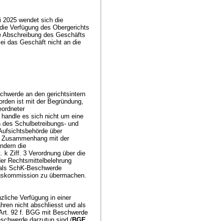
 2025 wendet sich die
die Verfügung des Obergerichts
e Abschreibung des Geschäfts
ei das Geschäft nicht an die
schwerde an den gerichtsintern
orden ist mit der Begründung,
eordneter
handle es sich nicht um eine
 des Schulbetreibungs- und
 Aufsichtsbehörde über
im Zusammenhang mit der
ndern die
 k Ziff. 3 Verordnung über die
der Rechtsmittelbelehrung
e als SchK-Beschwerde
ngskommission zu übermachen.
zliche Verfügung in einer
ahren nicht abschliesst und als
Art. 92 f. BGG mit Beschwerde
schwerde darzutun sind (
BGE