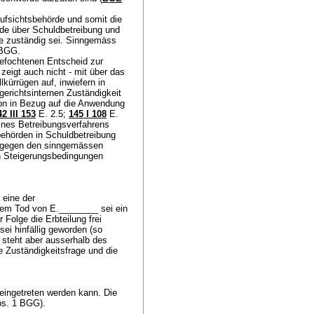
ufsichtsbehörde und somit die
rde über Schuldbetreibung und
de zuständig sei. Sinngemäss
 BGG
.
gefochtenen Entscheid zur
eigt auch nicht - mit über das
lkürrügen auf, inwiefern in
erichtsinternen Zuständigkeit
tion in Bezug auf die Anwendung
42 III 153
E. 2.5
;
145 I 108
E.
ines Betreibungsverfahrens
ehörden in Schuldbetreibung
entgegen den sinngemässen
en Steigerungsbedingungen
 eine der
dem Tod von E.________ sei ein
 Folge die Erbteilung frei
ei hinfällig geworden (so
steht aber ausserhalb des
 Zuständigkeitsfrage und die
eingetreten werden kann. Die
Abs. 1 BGG
).