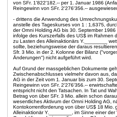
von SFr. 1'822'182.-- per 1. Januar 1986 (Anfa
Reingewinn von SFr. 2'276'356.-- ausgewiese
- drittens die Anwendung des Umrechnungskur
anstelle des Tageskurses von 1 : 1,6375, dur
der Omni Holding AG bis 30. September 1986 er
infolge des Kurszerfalls des US$ im Rahmen d
zu Lasten des Alleinaktionärs Y.________ we
sollte, beziehungsweise der daraus resultiere
Sfr. 3 Mio. in der 2. Kolonne der Bilanz ("vor
Änderungen") nicht aufgeführt wird.
Auf Grund der massgeblichen Dokumente geht
Zwischenabschlusses vielmehr davon aus, da
AG in der Zeit vom 1. Januar bis zum 30. Se
Reingewinn von SFr. 2'276'356.-- erwirtschaft
entspricht nicht den Tatsachen. In Tat und Wahr
Betrag von über SFr. 3 Mio. allein schon darau
wesentliches Aktivum der Omni Holding AG, n
Kontokorrentforderung von über US$ 18 Mio.
Alleinaktionär Y.________, im Sinne einer de