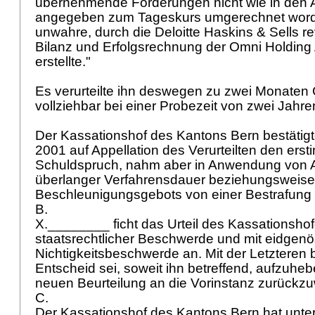
übernehmende Forderungen nicht wie in den
angegeben zum Tageskurs umgerechnet word
unwahre, durch die Deloitte Haskins & Sells r
Bilanz und Erfolgsrechnung der Omni Holding
erstellte."
Es verurteilte ihn deswegen zu zwei Monaten 
vollziehbar bei einer Probezeit von zwei Jahre
Der Kassationshof des Kantons Bern bestäti
2001 auf Appellation des Verurteilten den erst
Schuldspruch, nahm aber in Anwendung von
überlanger Verfahrensdauer beziehungsweise
Beschleunigungsgebots von einer Bestrafun
B.
X.________ ficht das Urteil des Kassationshof
staatsrechtlicher Beschwerde und mit eidgenö
Nichtigkeitsbeschwerde an. Mit der Letzteren b
Entscheid sei, soweit ihn betreffend, aufzuhe
neuen Beurteilung an die Vorinstanz zurückz
C.
Der Kassationshof des Kantons Bern hat unter