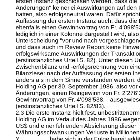
ersten Instanz geschlossen werden, dass die
Änderungen" keinerlei Auswirkungen auf den
hatten, also erfolgsneutral waren. Dafür sprich
Auffassung der ersten Instanz auch, dass die 
ebenfalls einen Gewinnvortrag von Fr. 4'098'53
lediglich in einer Kolonne dargestellt wird, als
Unterscheidung "vor und nach vorgeschlagenen
und dass auch im Review Report keine Hinweise
erfolgswirksame Auswirkungen der Transakti
(erstinstanzliches Urteil S. 82). Unter diesen
Zwischenbilanz und -erfolgsrechnung von ei
Bilanzleser nach der Auffassung der ersten Ins
anders als in dem Sinne verstanden werden, 
Holding AG per 30. September 1986, also vor
Änderungen, einen Reingewinn von Fr. 2'276'
Gewinnvortrag von Fr. 4'098'538.-- ausgewie
(erstinstanzliches Urteil S. 82/83).
2.3 Die erste Instanz hielt fest, unbestritten
Holding AG im Verlauf des Jahres 1986 wegen
US$ und einer fehlenden Absicherung dieser
Währungsschwankungen Verluste in Millionenh
Y.________ habe sich in der Folge bereit erklä