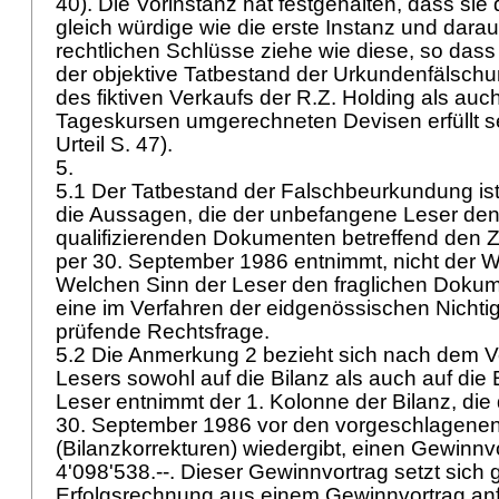
40). Die Vorinstanz hat festgehalten, dass sie
gleich würdige wie die erste Instanz und dara
rechtlichen Schlüsse ziehe wie diese, so dass
der objektive Tatbestand der Urkundenfälschu
des fiktiven Verkaufs der R.Z. Holding als auch
Tageskursen umgerechneten Devisen erfüllt s
Urteil S. 47).
5.
5.1 Der Tatbestand der Falschbeurkundung ist o
die Aussagen, die der unbefangene Leser den
qualifizierenden Dokumenten betreffend den
per 30. September 1986 entnimmt, nicht der W
Welchen Sinn der Leser den fraglichen Dokume
eine im Verfahren der eidgenössischen Nicht
prüfende Rechtsfrage.
5.2 Die Anmerkung 2 bezieht sich nach dem V
Lesers sowohl auf die Bilanz als auch auf die
Leser entnimmt der 1. Kolonne der Bilanz, die
30. September 1986 vor den vorgeschlagene
(Bilanzkorrekturen) wiedergibt, einen Gewinnv
4'098'538.--. Dieser Gewinnvortrag setzt sich
Erfolgsrechnung aus einem Gewinnvortrag an