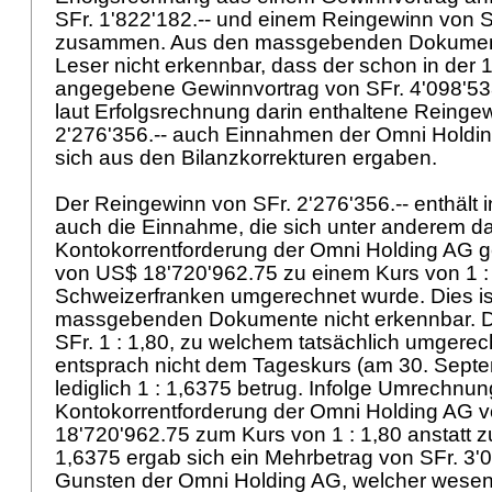
SFr. 1'822'182.-- und einem Reingewinn von SF
zusammen. Aus den massgebenden Dokument
Leser nicht erkennbar, dass der schon in der 
angegebene Gewinnvortrag von SFr. 4'098'538
laut Erfolgsrechnung darin enthaltene Reinge
2'276'356.-- auch Einnahmen der Omni Holdin
sich aus den Bilanzkorrekturen ergaben.
Der Reingewinn von SFr. 2'276'356.-- enthält 
auch die Einnahme, die sich unter anderem da
Kontokorrentforderung der Omni Holding AG
von US$ 18'720'962.75 zu einem Kurs von 1 : 
Schweizerfranken umgerechnet wurde. Dies ist
massgebenden Dokumente nicht erkennbar. D
SFr. 1 : 1,80, zu welchem tatsächlich umgere
entsprach nicht dem Tageskurs (am 30. Septe
lediglich 1 : 1,6375 betrug. Infolge Umrechnun
Kontokorrentforderung der Omni Holding AG 
18'720'962.75 zum Kurs von 1 : 1,80 anstatt 
1,6375 ergab sich ein Mehrbetrag von SFr. 3'
Gunsten der Omni Holding AG, welcher wesen