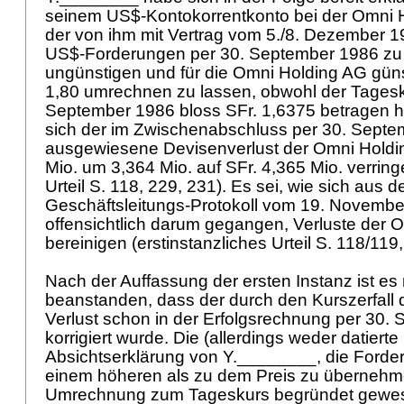
seinem US$-Kontokorrentkonto bei der Omni H
der von ihm mit Vertrag vom 5./8. Dezember
US$-Forderungen per 30. September 1986 zu e
ungünstigen und für die Omni Holding AG güns
1,80 umrechnen zu lassen, obwohl der Tages
September 1986 bloss SFr. 1,6375 betragen 
sich der im Zwischenabschluss per 30. Sept
ausgewiesene Devisenverlust der Omni Holdi
Mio. um 3,364 Mio. auf SFr. 4,365 Mio. verringe
Urteil S. 118, 229, 231). Es sei, wie sich aus 
Geschäftsleitungs-Protokoll vom 19. Novembe
offensichtlich darum gegangen, Verluste der 
bereinigen (erstinstanzliches Urteil S. 118/119
Nach der Auffassung der ersten Instanz ist es 
beanstanden, dass der durch den Kurszerfall
Verlust schon in der Erfolgsrechnung per 30.
korrigiert wurde. Die (allerdings weder datiert
Absichtserklärung von Y.________, die Forde
einem höheren als zu dem Preis zu übernehme
Umrechnung zum Tageskurs begründet gewese