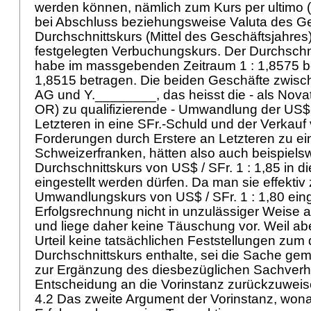
werden können, nämlich zum Kurs per ultimo (
bei Abschluss beziehungsweise Valuta des Ge
Durchschnittskurs (Mittel des Geschäftsjahres
festgelegten Verbuchungskurs. Der Durchschni
habe im massgebenden Zeitraum 1 : 1,8575 b
1,8515 betragen. Die beiden Geschäfte zwisc
AG und Y.________, das heisst die - als Novat
OR
) zu qualifizierende - Umwandlung der US
Letzteren in eine SFr.-Schuld und der Verkauf
Forderungen durch Erstere an Letzteren zu ei
Schweizerfranken, hätten also auch beispiel
Durchschnittskurs von US$ / SFr. 1 : 1,85 in d
eingestellt werden dürfen. Da man sie effektiv
Umwandlungskurs von US$ / SFr. 1 : 1,80 einge
Erfolgsrechnung nicht in unzulässiger Weise 
und liege daher keine Täuschung vor. Weil a
Urteil keine tatsächlichen Feststellungen zum
Durchschnittskurs enthalte, sei die Sache ge
zur Ergänzung des diesbezüglichen Sachverh
Entscheidung an die Vorinstanz zurückzuwei
4.2 Das zweite Argument der Vorinstanz, wonac