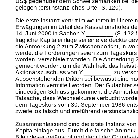
US$ gegenüber dem Schweizerfranken bei de
gelegen (erstinstanzliches Urteil S. 120).
Die erste Instanz vertritt im weiteren in Übere
Erwägungen im Urteil des Kassationshofes d
14. Juni 2000 in Sachen Y.________ (S. 122 f.
fragliche Kapitaleinlage sei eine verdeckte ge
die Anmerkung 2 zum Zwischenbericht, in welc
werde, die Forderungen seien zum Tageskur
worden, verschleiert worden. Die Anmerkung 
gemacht worden, um die Wahrheit, das heisst
Aktionärszuschuss von Y.________, zu versch
Aussenstehenden Dritten sei bewusst eine na
Information vermittelt worden. Der Gutachter 
eindeutigen Schluss gekommen, die Anmerkun
Tatsache, dass Wechselkurse verbucht worden 
dem Tageskurs vom 30. September 1986 ents
zweifellos falsch und irreführend (erstinstanzli
Zusammenfassend ging die erste Instanz von 
Kapitaleinlage aus. Durch die falsche Anmerku
Bilanzleser getäuscht und damit der Grundsat