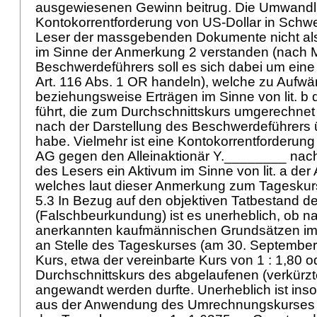
ausgewiesenen Gewinn beitrug. Die Umwandl
Kontokorrentforderung von US-Dollar in Schw
Leser der massgebenden Dokumente nicht als
im Sinne der Anmerkung 2 verstanden (nach 
Beschwerdeführers soll es sich dabei um ein
Art. 116 Abs. 1 OR
handeln), welche zu Aufw
beziehungsweise Erträgen im Sinne von lit. b
führt, die zum Durchschnittskurs umgerechnet
nach der Darstellung des Beschwerdeführers ü
habe. Vielmehr ist eine Kontokorrentforderun
AG gegen den Alleinaktionär Y.________ nac
des Lesers ein Aktivum im Sinne von lit. a de
welches laut dieser Anmerkung zum Tageskur
5.3 In Bezug auf den objektiven Tatbestand 
(Falschbeurkundung) ist es unerheblich, ob n
anerkannten kaufmännischen Grundsätzen im
an Stelle des Tageskurses (am 30. September
Kurs, etwa der vereinbarte Kurs von 1 : 1,80 o
Durchschnittskurs des abgelaufenen (verkürzt
angewandt werden durfte. Unerheblich ist inso
aus der Anwendung des Umrechnungskurses vo