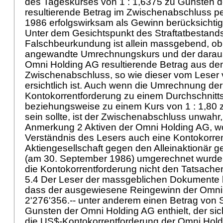
des Tageskurses von 1 : 1,6375 zu Gunsten 
resultierende Betrag im Zwischenabschluss p
1986 erfolgswirksam als Gewinn berücksichtig
Unter dem Gesichtspunkt des Straftatbestand
Falschbeurkundung ist allein massgebend, ob 
angewandte Umrechnungskurs und der darau
Omni Holding AG resultierende Betrag aus de
Zwischenabschluss, so wie dieser vom Leser 
ersichtlich ist. Auch wenn die Umrechnung der
Kontokorrentforderung zu einem Durchschnitt
beziehungsweise zu einem Kurs von 1 : 1,80 
sein sollte, ist der Zwischenabschluss unwahr, 
Anmerkung 2 Aktiven der Omni Holding AG, 
Verständnis des Lesers auch eine Kontokorre
Aktiengesellschaft gegen den Alleinaktionär 
(am 30. September 1986) umgerechnet wurden
die Kontokorrentforderung nicht den Tatsache
5.4 Der Leser der massgeblichen Dokumente 
dass der ausgewiesene Reingewinn der Omni 
2'276'356.-- unter anderem einen Betrag von 
Gunsten der Omni Holding AG enthielt, der si
die US$-Kontokorrentforderung der Omni Hol