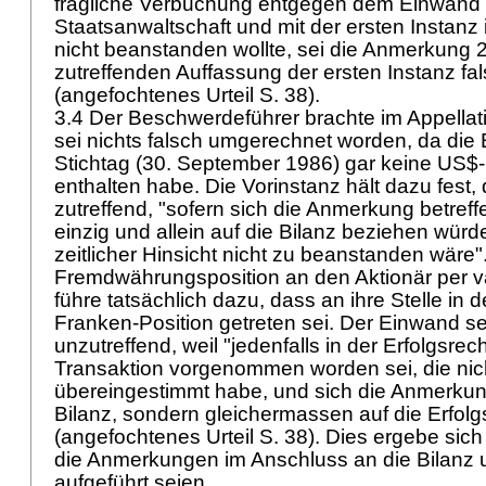
fragliche Verbuchung entgegen dem Einwand 
Staatsanwaltschaft und mit der ersten Instanz i
nicht beanstanden wollte, sei die Anmerkung 
zutreffenden Auffassung der ersten Instanz f
(angefochtenes Urteil S. 38).
3.4 Der Beschwerdeführer brachte im Appellat
sei nichts falsch umgerechnet worden, da die 
Stichtag (30. September 1986) gar keine US
enthalten habe. Die Vorinstanz hält dazu fest,
zutreffend, "sofern sich die Anmerkung betre
einzig und allein auf die Bilanz beziehen wür
zeitlicher Hinsicht nicht zu beanstanden wäre"
Fremdwährungsposition an den Aktionär per va
führe tatsächlich dazu, dass an ihre Stelle in d
Franken-Position getreten sei. Der Einwand s
unzutreffend, weil "jedenfalls in der Erfolgsre
Transaktion vorgenommen worden sei, die nic
übereingestimmt habe, und sich die Anmerkung
Bilanz, sondern gleichermassen auf die Erfo
(angefochtenes Urteil S. 38). Dies ergebe sic
die Anmerkungen im Anschluss an die Bilanz 
aufgeführt seien.