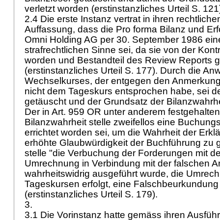
verletzt worden (erstinstanzliches Urteil S. 121
2.4 Die erste Instanz vertrat in ihren rechtlic
Auffassung, dass die Pro forma Bilanz und Er
Omni Holding AG per 30. September 1986 ein
strafrechtlichen Sinne sei, da sie von der Kont
worden und Bestandteil des Review Reports 
(erstinstanzliches Urteil S. 177). Durch die A
Wechselkurses, der entgegen den Anmerkung
nicht dem Tageskurs entsprochen habe, sei de
getäuscht und der Grundsatz der Bilanzwahrhei
Der in
Art. 959 OR
unter anderem festgehalten
Bilanzwahrheit stelle zweifellos eine Buchungsv
errichtet worden sei, um die Wahrheit der Erkl
erhöhte Glaubwürdigkeit der Buchführung zu 
stelle "die Verbuchung der Forderungen mit 
Umrechnung in Verbindung mit der falschen A
wahrheitswidrig ausgeführt wurde, die Umrech
Tageskursen erfolgt, eine Falschbeurkundung
(erstinstanzliches Urteil S. 179).
3.
3.1 Die Vorinstanz hatte gemäss ihren Ausfüh