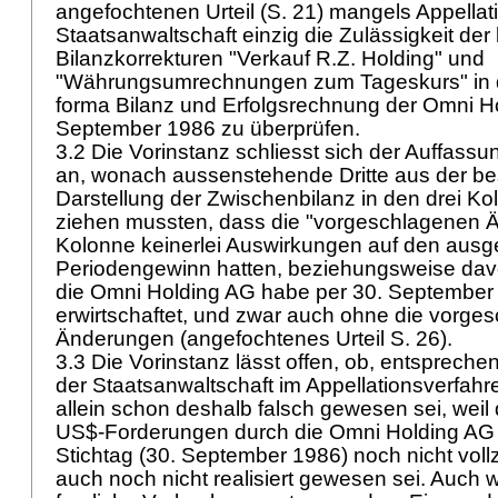
angefochtenen Urteil (S. 21) mangels Appellat
Staatsanwaltschaft einzig die Zulässigkeit der
Bilanzkorrekturen "Verkauf R.Z. Holding" und
"Währungsumrechnungen zum Tageskurs" in d
forma Bilanz und Erfolgsrechnung der Omni H
September 1986 zu überprüfen.
3.2 Die Vorinstanz schliesst sich der Auffassu
an, wonach aussenstehende Dritte aus der b
Darstellung der Zwischenbilanz in den drei K
ziehen mussten, dass die "vorgeschlagenen Ä
Kolonne keinerlei Auswirkungen auf den aus
Periodengewinn hatten, beziehungsweise dav
die Omni Holding AG habe per 30. September
erwirtschaftet, und zwar auch ohne die vorge
Änderungen (angefochtenes Urteil S. 26).
3.3 Die Vorinstanz lässt offen, ob, entsprec
der Staatsanwaltschaft im Appellationsverfah
allein schon deshalb falsch gewesen sei, weil 
US$-Forderungen durch die Omni Holding AG
Stichtag (30. September 1986) noch nicht vol
auch noch nicht realisiert gewesen sei. Auch