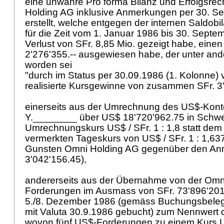
eine unwahre Pro forma Bilanz und Erfolgsre
Holding AG inklusive Anmerkungen per 30. S
erstellt, welche entgegen der internen Saldobi
für die Zeit vom 1. Januar 1986 bis 30. Sept
Verlust von SFr. 8,85 Mio. gezeigt habe, eine
2'276'355.-- ausgewiesen habe, der unter and
worden sei
"durch im Status per 30.09.1986 (1. Kolonne) 
realisierte Kursgewinne von zusammen SFr. 3
einerseits aus der Umrechnung des US$-Kont
Y.________ über US$ 18'720'962.75 in Schw
Umrechnungskurs US$ / SFr. 1 : 1,8 statt de
vermerkten Tageskurs von US$ / SFr. 1 : 1,637
Gunsten Omni Holding AG gegenüber den An
3'042'156.45),
andererseits aus der Übernahme von der Omn
Forderungen im Ausmass von SFr. 73'896'201.
5./8. Dezember 1986 (gemäss Buchungsbeleg
mit Valuta 30.9.1986 gebucht) zum Nennwert 
wovon fünf US$-Forderungen zu einem Kurs US