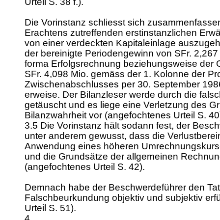
Urteil S. 38 f.).
Die Vorinstanz schliesst sich zusammenfasse
Erachtens zutreffenden erstinstanzlichen Er
von einer verdeckten Kapitaleinlage auszug
der bereinigte Periodengewinn von SFr. 2,26
forma Erfolgsrechnung beziehungsweise der 
SFr. 4,098 Mio. gemäss der 1. Kolonne der Pr
Zwischenabschlusses per 30. September 1986
erweise. Der Bilanzleser werde durch die fal
getäuscht und es liege eine Verletzung des G
Bilanzwahrheit vor (angefochtenes Urteil S. 40
3.5 Die Vorinstanz hält sodann fest, der Bes
unter anderem gewusst, dass die Verlustberei
Anwendung eines höheren Umrechnungskurses
und die Grundsätze der allgemeinen Rechnun
(angefochtenes Urteil S. 42).
Demnach habe der Beschwerdeführer den Tat
Falschbeurkundung objektiv und subjektiv erfü
Urteil S. 51).
4.