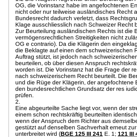
OG
, die Vorinstanz habe im angefochtenen E
nicht oder nur teilweise ausländisches Recht
Bundesrecht dadurch verletzt, dass Rechtsgrun
Klage ausschliesslich nach Schweizer Recht be
Zur Beurteilung ausländischen Rechts ist die 
vermögensrechtlichen Streitigkeiten nicht zuläs
OG
e contrario). Da die Klägerin den eingekl
die Beklagte auf einen dem schweizerischen 
Auftrag stützt, ist jedoch nach schweizerisch
beurteilen, ob über diesen Anspruch rechtskrä
worden ist. Die Vorinstanz hat die Frage der re
nach schweizerischem Recht beurteilt. Die Ber
und die Rüge der Klägerin, der angefochtene E
den bundesrechtlichen Grundsatz der res iudica
prüfen.
2.
Eine abgeurteilte Sache liegt vor, wenn der str
einem schon rechtskräftig beurteilten identisch is
wenn der Anspruch dem Richter aus demselb
gestützt auf denselben Sachverhalt erneut zur
unterbreitet wird (
BGE 125 III 241
E. 1;
121 III