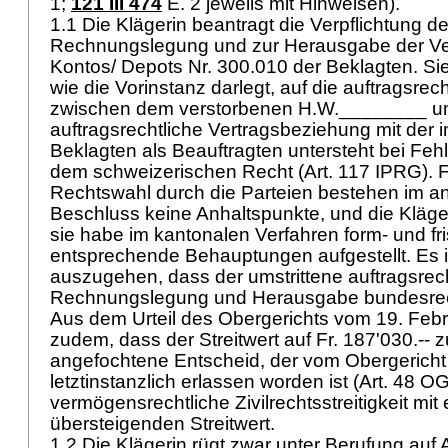
1;
121 III 474
E. 2 jeweils mit Hinweisen).
1.1 Die Klägerin beantragt die Verpflichtung d
Rechnungslegung und zur Herausgabe der V
Kontos/ Depots Nr. 300.010 der Beklagten. Sie 
wie die Vorinstanz darlegt, auf die auftragsre
zwischen dem verstorbenen H.W.________ un
auftragsrechtliche Vertragsbeziehung mit der i
Beklagten als Beauftragten untersteht bei Feh
dem schweizerischen Recht (
Art. 117 IPRG
). 
Rechtswahl durch die Parteien bestehen im a
Beschluss keine Anhaltspunkte, und die Kläger
sie habe im kantonalen Verfahren form- und fr
entsprechende Behauptungen aufgestellt. Es 
auszugehen, dass der umstrittene auftragsrec
Rechnungslegung und Herausgabe bundesrecht
Aus dem Urteil des Obergerichts vom 19. Febr
zudem, dass der Streitwert auf Fr. 187'030.-- zu
angefochtene Entscheid, der vom Obergericht
letztinstanzlich erlassen worden ist (
Art. 48 O
vermögensrechtliche Zivilrechtsstreitigkeit mit 
übersteigenden Streitwert.
1.2 Die Klägerin rügt zwar unter Berufung auf
A