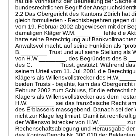
hat die Vorinstanz der Beurteilung der Sache 
bundesrechtlichen Begriff der Anspruchsidenti
2.2 Das Obergericht des Kantons Zürich hat die
gleich formulierten - Rechtsbegehren gegen die
vom 19. Februar 2002 abgewiesen mit der B
damaligen Kläger W.M.________ fehle die Aktiv
hatte seine Berechtigung auf Bankvollmachten
Anwaltsvollmacht, auf seine Funktion als "prot
B.________ Trust und auf seine Stellung als W
von H.W.________, des Begründers des B.__
des C.________ Trust, gestützt. Während das 
seinem Urteil vom 11. Juli 2001 die Berechti
Klägers als Willensvollstrecker des H.W.____
beiden Trusts - bejahte, kam das Obergericht i
Februar 2002 zum Schluss, für die erbrechtlic
Klägers als Willensvollstrecker aus dem Test
H.W.________ sei das französische Recht am 
des Erblassers massgebend. Danach sei der W
nicht zur Klage legitimiert. Damit ist rechtkräf
der Willensvollstrecker von H.W.________ zur
Rechenschaftsablegung und Herausgabe der
des Kontos/Depots Nr. 300.010 der Beklagten ni