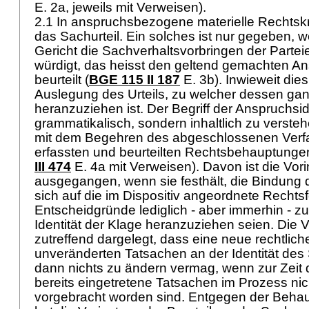
E. 2a, jeweils mit Verweisen).
2.1 In anspruchsbezogene materielle Rechtskra
das Sachurteil. Ein solches ist nur gegeben, 
Gericht die Sachverhaltsvorbringen der Parteie
würdigt, das heisst den geltend gemachten Ans
beurteilt (
BGE 115 II 187
E. 3b). Inwieweit dies 
Auslegung des Urteils, zu welcher dessen gan
heranzuziehen ist. Der Begriff der Anspruchsiden
grammatikalisch, sondern inhaltlich zu versteh
mit dem Begehren des abgeschlossenen Verf
erfassten und beurteilten Rechtsbehauptunge
III 474
E. 4a mit Verweisen). Davon ist die Vori
ausgegangen, wenn sie festhält, die Bindung 
sich auf die im Dispositiv angeordnete Rechts
Entscheidgründe lediglich - aber immerhin - zu
Identität der Klage heranzuziehen seien. Die V
zutreffend dargelegt, dass eine neue rechtlic
unveränderten Tatsachen an der Identität des
dann nichts zu ändern vermag, wenn zur Zeit d
bereits eingetretene Tatsachen im Prozess nic
vorgebracht worden sind. Entgegen der Behau