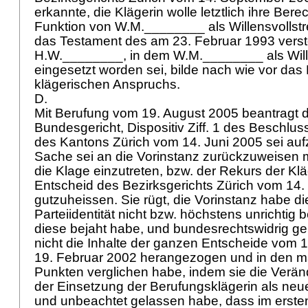
erkannte, die Klägerin wolle letztlich ihre Ber
Funktion von W.M.________ als Willensvollstr
das Testament des am 23. Februar 1993 vers
H.W.________, in dem W.M.________ als Will
eingesetzt worden sei, bilde nach wie vor da
klägerischen Anspruchs.
D.
Mit Berufung vom 19. August 2005 beantragt 
Bundesgericht, Dispositiv Ziff. 1 des Beschlu
des Kantons Zürich vom 14. Juni 2005 sei au
Sache sei an die Vorinstanz zurückzuweisen mi
die Klage einzutreten, bzw. der Rekurs der Kl
Entscheid des Bezirksgerichts Zürich vom 14
gutzuheissen. Sie rügt, die Vorinstanz habe di
Parteiidentität nicht bzw. höchstens unrichtig 
diese bejaht habe, und bundesrechtswidrig ge
nicht die Inhalte der ganzen Entscheide vom 
19. Februar 2002 herangezogen und in den 
Punkten verglichen habe, indem sie die Verän
der Einsetzung der Berufungsklägerin als neu
und unbeachtet gelassen habe, dass im erst