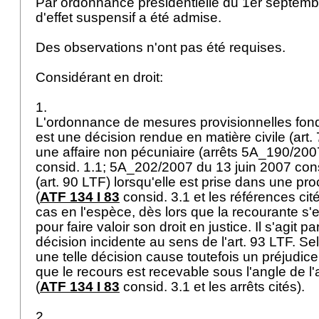
Par ordonnance présidentielle du 1er septemb
d'effet suspensif a été admise.
Des observations n'ont pas été requises.
Considérant en droit:
1.
L'ordonnance de mesures provisionnelles fond
est une décision rendue en matière civile (
art.
une affaire non pécuniaire (arrêts 5A_190/20
consid. 1.1; 5A_202/2007 du 13 juin 2007 consid
(
art. 90 LTF
) lorsqu'elle est prise dans une p
(
ATF 134 I 83
consid. 3.1 et les références cité
cas en l'espèce, dès lors que la recourante s'e
pour faire valoir son droit en justice. Il s'agit
décision incidente au sens de l'
art. 93 LTF
. Se
une telle décision cause toutefois un préjudice
que le recours est recevable sous l'angle de l'
(
ATF 134 I 83
consid. 3.1 et les arrêts cités).
2.