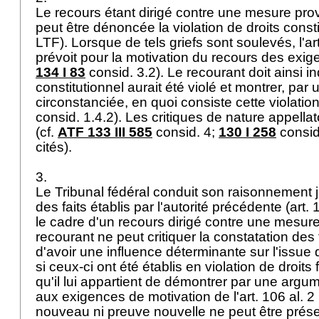
Le recours étant dirigé contre une mesure prov
peut être dénoncée la violation de droits consti
LTF
). Lorsque de tels griefs sont soulevés, l'
ar
prévoit pour la motivation du recours des exige
134 I 83
consid. 3.2). Le recourant doit ainsi in
constitutionnel aurait été violé et montrer, pa
circonstanciée, en quoi consiste cette violation
consid. 1.4.2). Les critiques de nature appellat
(cf.
ATF 133 III 585
consid. 4;
130 I 258
consid.
cités).
3.
Le Tribunal fédéral conduit son raisonnement j
des faits établis par l'autorité précédente (
art. 
le cadre d'un recours dirigé contre une mesure 
recourant ne peut critiquer la constatation des 
d'avoir une influence déterminante sur l'issue
si ceux-ci ont été établis en violation de droi
qu'il lui appartient de démontrer par une argu
aux exigences de motivation de l'
art. 106 al. 2
nouveau ni preuve nouvelle ne peut être prés