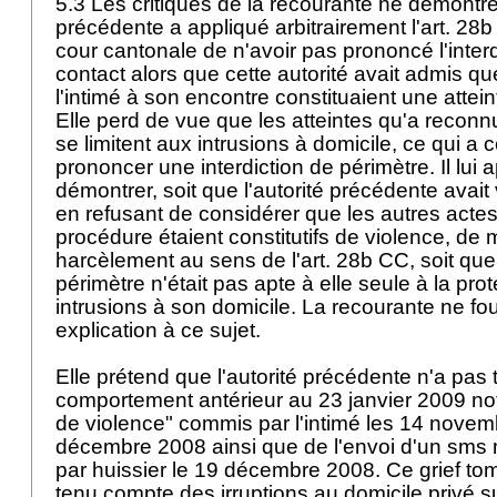
5.3 Les critiques de la recourante ne démontre
précédente a appliqué arbitrairement l'
art. 28
cour cantonale de n'avoir pas prononcé l'inter
contact alors que cette autorité avait admis q
l'intimé à son encontre constituaient une attein
Elle perd de vue que les atteintes qu'a reconn
se limitent aux intrusions à domicile, ce qui a 
prononcer une interdiction de périmètre. Il lui 
démontrer, soit que l'autorité précédente avait 
en refusant de considérer que les autres acte
procédure étaient constitutifs de violence, d
harcèlement au sens de l'
art. 28b CC
, soit que
périmètre n'était pas apte à elle seule à la pro
intrusions à son domicile. La recourante ne fo
explication à ce sujet.
Elle prétend que l'autorité précédente n'a pa
comportement antérieur au 23 janvier 2009 n
de violence" commis par l'intimé les 14 novemb
décembre 2008 ainsi que de l'envoi d'un sms
par huissier le 19 décembre 2008. Ce grief to
tenu compte des irruptions au domicile privé 