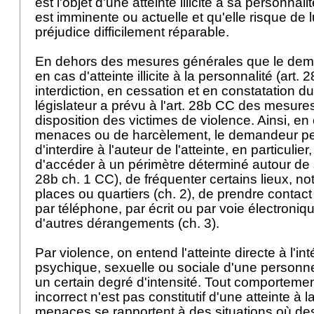
est l'objet d'une atteinte illicite à sa personnali
est imminente ou actuelle et qu'elle risque de 
préjudice difficilement réparable.
En dehors des mesures générales que le dema
en cas d'atteinte illicite à la personnalité (
art. 
interdiction, en cessation et en constatation du 
législateur a prévu à l'
art. 28b CC
des mesures
disposition des victimes de violence. Ainsi, en
menaces ou de harcèlement, le demandeur peut
d'interdire à l'auteur de l'atteinte, en particulie
d'accéder à un périmètre déterminé autour de
28b ch. 1 CC
), de fréquenter certains lieux, 
places ou quartiers (ch. 2), de prendre contac
par téléphone, par écrit ou par voie électroniq
d'autres dérangements (ch. 3).
Par violence, on entend l'atteinte directe à l'in
psychique, sexuelle ou sociale d'une personne
un certain degré d'intensité. Tout comporteme
incorrect n'est pas constitutif d'une atteinte à 
menaces se rapportent à des situations où des a