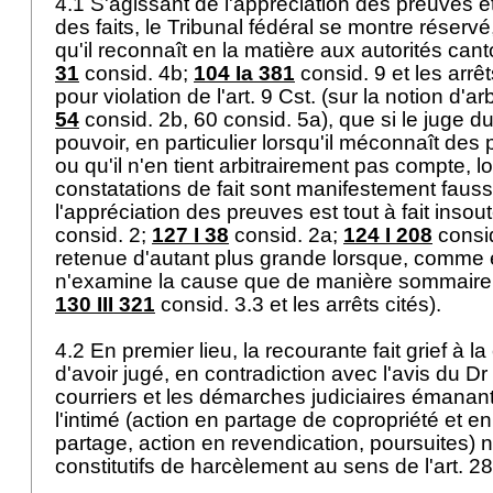
4.1 S'agissant de l'appréciation des preuves et
des faits, le Tribunal fédéral se montre réservé
qu'il reconnaît en la matière aux autorités cant
31
consid. 4b;
104 Ia 381
consid. 9 et les arrêts
pour violation de l'
art. 9 Cst.
(sur la notion d'arb
54
consid. 2b, 60 consid. 5a), que si le juge d
pouvoir, en particulier lorsqu'il méconnaît des
ou qu'il n'en tient arbitrairement pas compte, 
constatations de fait sont manifestement fauss
l'appréciation des preuves est tout à fait insou
consid. 2;
127 I 38
consid. 2a;
124 I 208
consid
retenue d'autant plus grande lorsque, comme e
n'examine la cause que de manière sommaire e
130 III 321
consid. 3.3 et les arrêts cités).
4.2 En premier lieu, la recourante fait grief à l
d'avoir jugé, en contradiction avec l'avis du 
courriers et les démarches judiciaires émanan
l'intimé (action en partage de copropriété et e
partage, action en revendication, poursuites) n
constitutifs de harcèlement au sens de l'
art. 2