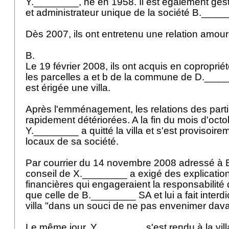
Y.________, né en 1958. Il est également gest
et administrateur unique de la société B.___
Dès 2007, ils ont entretenu une relation amou
B.
Le 19 février 2008, ils ont acquis en copropri
les parcelles a et b de la commune de D.____
est érigée une villa.
Après l'emménagement, les relations des parti
rapidement détériorées. A la fin du mois d'oct
Y.________ a quitté la villa et s'est provisoire
locaux de sa société.
Par courrier du 14 novembre 2008 adressé à 
conseil de X.________ a exigé des explicatio
financières qui engageraient la responsabilité
que celle de B.________ SA et lui a fait interdi
villa "dans un souci de ne pas envenimer dava
Le même jour, Y.________ s'est rendu à la vill