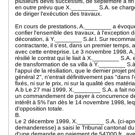
plusieurs devis successifs, de septembre à fin 
en outre prévu que X.________ S.A. se chargera
de diriger l'exécution des travaux.
En cours de prestations, A.________ a évoqué 
confier l'ensemble des travaux, à l'exception 
décoration, à Y.________ S.àr.l. Sur recomma
contractante, il s'est, dans un premier temps, 
avec cette entreprise. Le 3 novembre 1998, A
résilié le contrat qui le liait à X.________ S.A.
de transformation de sa villa à Y.________ S.àr.l.
l'appui de la résiliation, que le dernier projet pr
général 2", n'entrait définitivement pas "dans l'
fixés, ni sur le prix, ni sur la qualité des matéri
A.b Le 27 mai 1999, X.________ S.A. a fait no
un commandement de payer à concurrence de 
intérêt à 5% l'an dès le 14 novembre 1998, leq
d'opposition totale.
B.
Le 2 décembre 1999, X.________ S.A. (ci-aprè
demanderesse) a saisi le Tribunal cantonal d
d'une demande en paiement de 54'000 fr., avec