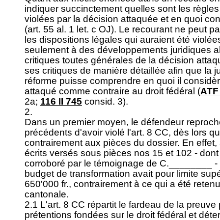
indiquer succinctement quelles sont les règles 
violées par la décision attaquée et en quoi cons
(
art. 55 al. 1 let
. c OJ). Le recourant ne peut pa
les dispositions légales qui auraient été violées
seulement à des développements juridiques ab
critiques toutes générales de la décision attaqu
ses critiques de manière détaillée afin que la j
réforme puisse comprendre en quoi il considè
attaqué comme contraire au droit fédéral (
ATF 
2a;
116 II 745
consid. 3).
2.
Dans un premier moyen, le défendeur reproch
précédents d'avoir violé l'
art. 8 CC
, dès lors qu
contrairement aux pièces du dossier. En effet,
écrits versés sous pièces nos 15 et 102 - dont
corroboré par le témoignage de C.________ - 
budget de transformation avait pour limite su
650'000 fr., contrairement à ce qui a été retenu
cantonale.
2.1 L'
art. 8 CC
répartit le fardeau de la preuve 
prétentions fondées sur le droit fédéral et déte