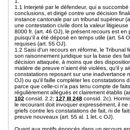
1.
1.1 Interjeté par le défendeur, qui a succomb
conclusions, et dirigé contre une décision fina
instance cantonale par un tribunal supérieur (
a
une contestation civile dont la valeur litigieus
8000 fr. (
art. 46 OJ
), le présent recours est en
puisqu'il a été déposé en temps utile (
art. 54 
requises (
art. 55 OJ
).
1.2 Saisi d'un recours en réforme, le Tribunal f
son raisonnement juridique sur la base des fa
décision attaquée, à moins que des dispositio
matière de preuve n'aient été violées, qu'il y ait
constatations reposant sur une inadvertance m
OJ
) ou qu'il faille compléter les constatations 
parce que celle-ci n'a pas tenu compte de faits
régulièrement allégués et clairement établis (
a
102
consid. 2.2;
127 III 248
consid. 2c). Hormi
le recourant doit invoquer expressément, il ne
griefs contre les constatations de fait, ni de f
preuve nouveaux (
art. 55 al. 1 let
. c OJ).
Quant aux motifs énoncés dans un recours en r