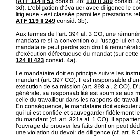
(
ATF 114 II 53
consid. 2b;
110 II 380
consid. 2
3d). L'obligation d'évaluer avec diligence le coû
litigieuse - est classée parmi les prestations r
ATF 119 II 249
consid. 3b).
Aux termes de l'
art. 394 al. 3 CO
, une rémunér
mandataire si la convention ou l'usage lui en 
mandataire peut perdre son droit à rémunérat
d'exécution défectueuse du mandat (sur cette 
124 III 423
consid. 4a).
Le mandataire doit en principe suivre les instr
mandant (
art. 397 CO
). Il est responsable d'u
exécution de sa mission (
art. 398 al. 2 CO
). D
générale, sa responsabilité est soumise aux
celle du travailleur dans les rapports de travail 
En conséquence, le mandataire doit exécuter 
qui lui est confiée et sauvegarder fidèlement le
du mandant (cf.
art. 321a al. 1 CO
). Il apparti
l'ouvrage de prouver les faits dont on peut dé
une violation du devoir de diligence (cf.
art. 8