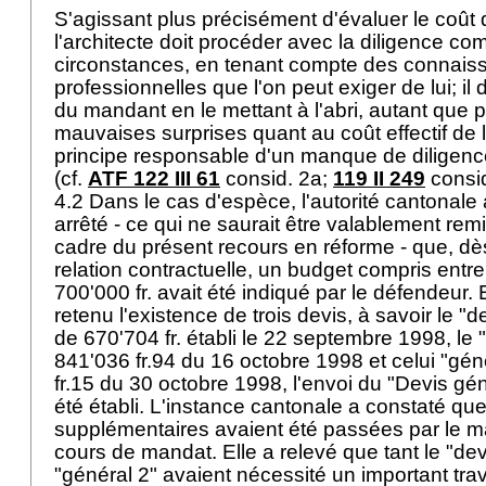
S'agissant plus précisément d'évaluer le coût 
l'architecte doit procéder avec la diligence c
circonstances, en tenant compte des connais
professionnelles que l'on peut exiger de lui; il d
du mandant en le mettant à l'abri, autant que p
mauvaises surprises quant au coût effectif de l
principe responsable d'un manque de diligence
(cf.
ATF 122 III 61
consid. 2a;
119 II 249
consid
4.2 Dans le cas d'espèce, l'autorité cantonal
arrêté - ce qui ne saurait être valablement re
cadre du présent recours en réforme - que, dès
relation contractuelle, un budget compris entre 
700'000 fr. avait été indiqué par le défendeur.
retenu l'existence de trois devis, à savoir le "d
de 670'704 fr. établi le 22 septembre 1998, le 
841'036 fr.94 du 16 octobre 1998 et celui "gén
fr.15 du 30 octobre 1998, l'envoi du "Devis gé
été établi. L'instance cantonale a constaté 
supplémentaires avaient été passées par le ma
cours de mandat. Elle a relevé que tant le "dev
"général 2" avaient nécessité un important tra