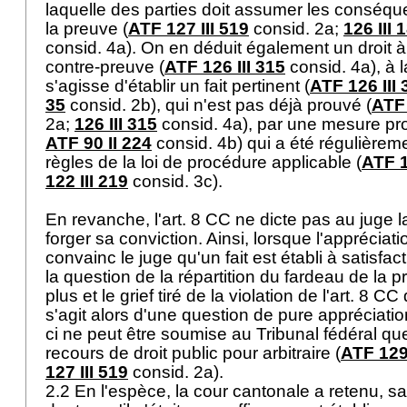
laquelle des parties doit assumer les conséqu
la preuve (
ATF 127 III 519
consid. 2a;
126 III 
consid. 4a). On en déduit également un droit à 
contre-preuve (
ATF 126 III 315
consid. 4a), à l
s'agisse d'établir un fait pertinent (
ATF 126 III 
35
consid. 2b), qui n'est pas déjà prouvé (
ATF 
2a;
126 III 315
consid. 4a), par une mesure pro
ATF 90 II 224
consid. 4b) qui a été régulièreme
règles de la loi de procédure applicable (
ATF 1
122 III 219
consid. 3c).
En revanche, l'
art. 8 CC
ne dicte pas au juge la
forger sa conviction. Ainsi, lorsque l'apprécia
convainc le juge qu'un fait est établi à satisfact
la question de la répartition du fardeau de la
plus et le grief tiré de la violation de l'
art. 8 CC
d
s'agit alors d'une question de pure appréciatio
ci ne peut être soumise au Tribunal fédéral que
recours de droit public pour arbitraire (
ATF 129 
127 III 519
consid. 2a).
2.2 En l'espèce, la cour cantonale a retenu, s