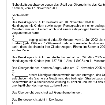
Nichtigkeitsbeschwerde gegen das Urteil des Obergerichts des Kanto
Kammer, vom 17. November 2005.
Sachverhalt:
A.
Das Bezirksgericht Kulm bestrafte am 10. November 1998 X.______
Handlungen mit Kindern sowie wegen Pornographie mit einer bedingt
Monaten, weil er mit einem acht- und einem zehnjährigen Knaben se
vorgenommen hatte.
B.
X.________ beging während zirka 20 Monaten vom 1. Juli 2002 bis 
Knaben (geb. 1997 und 1999) erneut mehrfach sexuelle Handlungen.
darin, dass sie einander ihre Glieder zeigten. Einmal im Sommer 20
an den Penis.
Das Bezirksgericht Kulm verurteilte ihn deshalb am 29. März 2005 
Handlungen mit Kindern (
Art. 187 Ziff. 1 Abs. 1 StGB
) zu 11 Monate
Das Obergericht des Kantons Aargau wies am 17. November 2005 s
C.
X.________ erhebt Nichtigkeitsbeschwerde mit den Anträgen, das Urt
aufzuheben, die Sache zur Gewährung des bedingten Strafvollzugs 
Beschwerde die aufschiebende Wirkung zu erteilen und ihm für das b
unentgeltliche Rechtspflege zu bewilligen.
Das Obergericht verzichtet auf Gegenbemerkungen.
Das Bundesgericht zieht in Erwägung:
1.