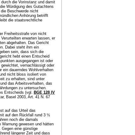
durch die Vorinstanz und damit
n die Würdigung des Gutachtens
f die Beschwerde nicht
 mündlichen Anhörung betrifft
ibt die staatsrechtliche
r Freiheitsstrafe von nicht
erurteilten erwarten lassen, er
kten abgehalten. Das Gericht
en. Dabei steht ihm ein
eben sein, dass sich die
ericht hebt einen Entscheid
spunkten ausgegangen ist oder
 gewichtet, vernachlässigt oder
ür ein dauerndes Wohlverhalten
nd nicht bloss isoliert von
it zu erhalten, sind unter
 und das Arbeitsverhalten, das
ährdungen zu untersuchen.
es Entscheids (vgl.
BGE 128 IV
r, Basel 2003, Art. 41 N. 67
st auf das Urteil das
it auf den Rückfall rund 3 ½
fahren noch die damals
e Warnung gewesen und hätten
. Gegen eine günstige
hrend längerer Zeit und dass