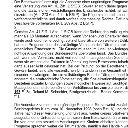
Der Beschwerdeführer rügt die Annahme einer ungünstigen Prognose 
eine Verletzung von
Art. 41 Ziff. 1 StGB
. Soweit er sich dabei gege
und die tatsächlichen Feststellungen des Entscheides richtet, ist au
einzutreten (
Art. 273 Abs. 1 lit. b BStP
). Die Rüge hinsichtlich einer
verfahrensrechtliche und damit verfassungsmässige Rechte. Dafür ble
Beschwerde vorbehalten (
Art. 269 Abs. 2 BStP
).
2.
Gemäss
Art. 41 Ziff. 1 Abs. 1 StGB
kann der Richter den Vollzug eine
mehr als 18 Monaten aufschieben, wenn Vorleben und Charakter des V
werde auch durch eine bedingt vollziehbare Strafe von weiteren Deli
hat eine Prognose über das zukünftige Verhalten des Täters zu stell
erhebliches Ermessen zu. Die Gründe müssen im Urteil so wiedergeg
richtige Anwendung des Bundesrechts überprüfen lässt. Das Bundesg
auf, wenn die Vorinstanz nicht von rechtlich massgebenden Gesicht
wenn sie wesentliche Faktoren in Verletzung ihres Ermessens falsch
ganz ausser Acht gelassen hat. Bei der Prüfung, ob der Betroffene f
Gewähr bietet, sind alle wesentlichen Umstände in ihrer Gesamtheit u
einander zu würdigen. Um ein vollständiges Bild der Täterpersönlichke
anderem die strafrechtliche Vorbelastung, die Sozialisationsbiografie
Bestehen sozialer Bindungen sowie mögliche Hinweise auf Suchtgef
Massgebend sind die persönlichen Verhältnisse bis zum Zeitpunkt d
193
E. 3a; Roland M. Schneider, Strafgesetzbuch I, Basler Kommenta
ff.).
Die Vorinstanz verneint eine günstige Prognose. Sie verweist zunäch
Bezirksgerichts Kulm vom 10. November 1998 (oben Bst. A) und dam
Jahre nach dieser Verurteilung und führt aus, weder dieses Strafver
ausgestandene Untersuchungshaft seien dem Beschwerdeführer ein
ihn von erneuten sexuellen Handlungen mit Kindern abhalten können
Prognose sprächen weiter die Tatumstände, nämlich das Handeln wä