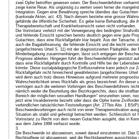
zwei Opfer betroffen gewesen seien. Der Beschwerdeführer verharml
zeige keine Reue. Als ungünstig zu werten seien ferner die mangelnd
Integration. Gegen eine Bewährung spreche überdies das Gutachte
(kantonale Akten, act. 43). Nach diesem bestehe eine grosse Wahrsc
gefährde die öffentliche Sicherheit. Es gebe keine Behandlung, die i
Therapiebereitschaft und Krankheitseinsicht seien nicht vorhanden.
Die Vorinstanz verletzt mit der Verweigerung des bedingten Strafvol
und fehlende Einsicht sprechen bereits deutlich gegen eine gute P
Gutachten, dass eine Rückfallgefahr klar bejaht. Aus der Tatsache, 
auch die Bagatellisierung, die fehlende Einsicht und die leicht verm
(angefochtenes Urteil S. 11) mit der diagnostizierten Pädophilie, der
Minderbegabung zusammenhängen, lässt sich entgegen der Beschwer
Prognose ableiten. Hingegen führt der Beschwerdeführer gestützt au
dass eine Rückfallgefahr durch Kontrolle und Hilfe bei der Lebensbe
könnte. Diese sozialpädagogische Einflussnahme kann jedoch zur Zei
Rückfallgefahr nicht hinreichend gewährleisten (angefochtenes Urteil
wird denn auch trotz dieses Hinweises aufgrund mehrerer prognostis
Wahrscheinlichkeit eines Rückfalls als gross bezeichnet. An dieser
vermögen auch die weiteren Vorbringen des Beschwerdeführers nich
nämlich weder die Beurteilung des Bezirksgerichts, dass die strafba
Bereich der möglichen sexuellen Handlungen" einzureihen seien, no
jetzt eine Invalidenrente bezieht oder dass die Opfer keine Zivilford
verbindlichen tatsächlichen Feststellungen (
Art. 277bis Abs. 1 BStP
Beschwerdevorbringen auch nicht von einer Therapiemotivation ausg
Situation als stabil und gefestigt betrachtet werden. Schliesslich ist 
Vorinstanz zu Recht von dem neuen Gutachten ausgeht, das in Kenn
aus dem Jahre 1998 verfasst wurde.
3.
Die Beschwerde ist abzuweisen, soweit darauf einzutreten ist. Das 
Rechtspflege ist abzuweisen, weil die Rechtsbegehren aussichtslos 