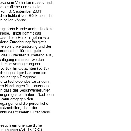
ose sein Verhalten massiv und
e berufliche und soziale
n vom 8. September 2004
heinlichkeit von Rückfällen. Er
hn heilen könnte.
lzugs kein Bundesrecht. Rückfall
rognose. Hinzu kommt das
dass diese Rückfallgefahr wie
inderte Zurechnungsfähigkeit
 Persönlichkeitsstörung und der
de nichts für eine gute
f das Gutachten zutreffend aus,
wältigung minimiert werden
t eine Verringerung der
 S. 16). Im Gutachten (S. 13)
ch ungünstiger Faktoren die
 ungünstigen Prognose
ts Entscheidendes zu ändern,
ren Handlungen "im untersten
ch dass der Beschwerdeführer
erungen gestellt haben. Nach den
) kann entgegen den
egangen und die persönliche
festzustellen, dass die
tnis des früheren Gutachtens
Gesuch um unentgeltliche
erschienen (
Art. 152 OG
).