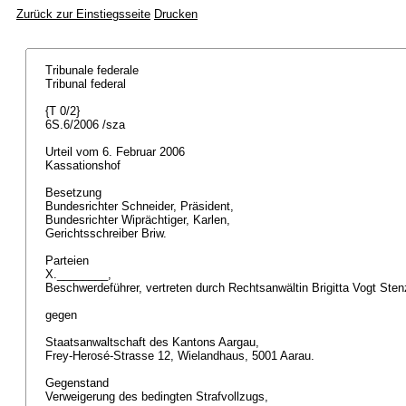
Zurück zur Einstiegsseite
Drucken
Tribunale federale
Tribunal federal
{T 0/2}
6S.6/2006 /sza
Urteil vom 6. Februar 2006
Kassationshof
Besetzung
Bundesrichter Schneider, Präsident,
Bundesrichter Wiprächtiger, Karlen,
Gerichtsschreiber Briw.
Parteien
X.________,
Beschwerdeführer, vertreten durch Rechtsanwältin Brigitta Vogt Ste
gegen
Staatsanwaltschaft des Kantons Aargau,
Frey-Herosé-Strasse 12, Wielandhaus, 5001 Aarau.
Gegenstand
Verweigerung des bedingten Strafvollzugs,