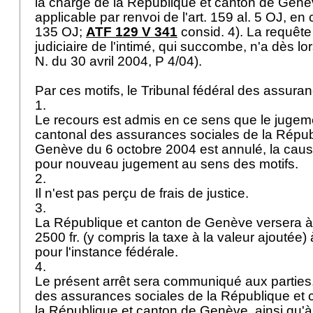
la charge de la République et canton de Genè
applicable par renvoi de l'
art. 159 al. 5 OJ
, en 
135 OJ
;
ATF 129 V 341
consid. 4). La requête
judiciaire de l'intimé, qui succombe, n'a dès lor
N. du 30 avril 2004, P 4/04).
Par ces motifs, le Tribunal fédéral des assur
1.
Le recours est admis en ce sens que le jugem
cantonal des assurances sociales de la Répub
Genève du 6 octobre 2004 est annulé, la caus
pour nouveau jugement au sens des motifs.
2.
Il n'est pas perçu de frais de justice.
3.
La République et canton de Genève versera à 
2500 fr. (y compris la taxe à la valeur ajoutée)
pour l'instance fédérale.
4.
Le présent arrêt sera communiqué aux parties,
des assurances sociales de la République et
la République et canton de Genève, ainsi qu'à 