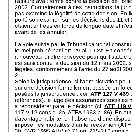
l'assuré avait formé contre la décision de l'off
2002. Contrairement à ces instructions, la jurid
pas examiné la légalité de cette décision. En li
porté son examen sur les décisions des 11 et 
étaient entrées en force de longue date et n'é
avant de les annuler.
La voie suivie par le Tribunal cantonal constitu
formel prohibé par l'
art. 29 al. 1 Cst.
En conséqu
à nouveau lui être renvoyée pour qu'il statue su
est saisi contre la décision du 12 mars 2002, 
légales, conformément à l'arrêt du 27 août 20
2.
Selon la jurisprudence, si l'administration peut
sur une décision formellement passée en force
posées la jurisprudence : voir
ATF 127 V 469
c
références), le juge des assurances sociales n
à reconsidérer pareille décision (cf.
ATF 119 V
117 V 12 consid. 2a, ATFA 1963 p. 86). En outr
davantage habilité, en l'absence d'une dispositi
imposer les modalités d'un tel réexamen (
ATF 
3b; SVR 1995 AHV n° 71 pp. 215-216 consid. 2