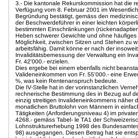
3.- Die kantonale Rekurskommission hat die 
Verfügung vom 8. Februar 2001 im Wesentlich
Begründung bestätigt, gemäss den medizinisc
der Beschwerdeführer in einer leichten körperli
bestimmten Einschränkungen (rückenadaptiert
Heben schwerer Gewichte und ohne häufiges 
Möglichkeit, zwischen Sitzen und Stehen zu 
arbeitsfähig. Damit könne er nach der insowei
Invaliditätsbemessung der Verwaltung ein In
Fr. 42'000.- erzielen.
Dies ergebe bei einem ebenfalls nicht beanst
Valideneinkommen von Fr. 55'000.- eine Erw
%, was kein Rentenanspruch bedeute.
Die IV-Stelle hat in der vorinstanzlichen Vern
rechnerische Bestimmung des in Bezug auf 
einzig streitigen Invalideneinkommens näher d
monatlichen Bruttolohn von Männern in einfac
Tätigkeiten (Anforderungsniveau 4) im privaten
4268.- gemäss Tabel- le TA1 der Schweizeris
Lohnstrukturerhebung 1998 des Bundesamtes f
98) ausgegangen. Diesen Betrag hat sie ents