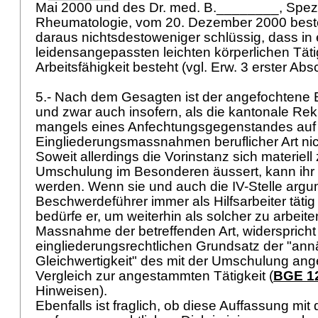
Mai 2000 und des Dr. med. B.________, Spezia
Rheumatologie, vom 20. Dezember 2000 beste
daraus nichtsdestoweniger schlüssig, dass in 
leidensangepassten leichten körperlichen Tätig
Arbeitsfähigkeit besteht (vgl. Erw. 3 erster Absc
5.- Nach dem Gesagten ist der angefochtene 
und zwar auch insofern, als die kantonale R
mangels eines Anfechtungsgegenstandes au
Eingliederungsmassnahmen beruflicher Art nich
Soweit allerdings die Vorinstanz sich materiel
Umschulung im Besonderen äussert, kann ihr n
werden. Wenn sie und auch die IV-Stelle argu
Beschwerdeführer immer als Hilfsarbeiter täti
bedürfe er, um weiterhin als solcher zu arbeite
Massnahme der betreffenden Art, widerspricht
eingliederungsrechtlichen Grundsatz der "an
Gleichwertigkeit" des mit der Umschulung ang
Vergleich zur angestammten Tätigkeit (
BGE 12
Hinweisen).
Ebenfalls ist fraglich, ob diese Auffassung mit