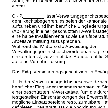
Stadt) mit Entscheid vom 23. November 2001 a
eintrat.
C.- P.________ lässt Verwaltungsgerichtsbes
dem Rechtsbegehren, es seien der kantonale
aufzuheben und ihm berufliche Eingliederu
(Abklärung in einer geschützten IV-Werkstätte
eine halbe Invalidenrente sowie Berufsberatu
Arbeitsvermittlung zuzusprechen.
Während die IV-Stelle die Abweisung der
Verwaltungsgerichtsbeschwerde beantragt, so
einzutreten ist, verzichtet das Bundesamt für 
auf eine Vernehmlassung.
Das Eidg. Versicherungsgericht zieht in Erwä
1.- In der Verwaltungsgerichtsbeschwerde wi
beruflicher Eingliederungsmassnahmen im Sin
einer geschützten IV-Werkstätte, "um die durc
festgestellten Einschränkungen der Erwerbsfähi
mögliche Einsatzbereiche resp. zumutbare Tä
definieren", beantragt. Da die Anordnung von