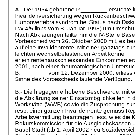
A.- Der 1954 geborene P.________ ersuchte i
Invalidenversicherung wegen Rückenbeschwe
Lumbovertebralsyndrom bei Status nach Disk
LW 4/5 links vom 8. Januar 1998) um Umschu
Nach Abklärungen teilte ihm die IV-Stelle Base
Vorbescheid vom 26. Oktober 2000 mit, es be
auf eine Invalidenrente. Mit einer ganztags zu
leichten wechselbelastenden Arbeit könne
er ein rentenausschliessendes Einkommen erz
2001, nach einer rheumatologischen Untersuc
B.________ vom 12. Dezember 2000, erliess di
Sinne des Vorbescheids lautende Verfügung.
B.- Die hiegegen erhobene Beschwerde, mit 
die Abklärung seiner Einsatzmöglichkeiten in 
Werkstätte (WWB) sowie die Zusprechung zum
resp. einer ganzen Invalidenrente gemäss Rep
Arbeitsvermittlung beantragen liess, wies die 
Rekurskommission für die Ausgleichskassen un
Basel-Stadt (ab 1. April 2002 neu Sozialversi