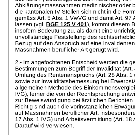
Abklärungsmassnahmen medizinischer oder ber
die kantonalen IV-Stellen sich nicht in die Fo
gemäss
Art. 5 Abs. 1 VwVG
und damit
Art. 97
lassen (vgl.
BGE 125 V 401
), kommt diesem B
insofern Bedeutung zu, als damit eine unrichti
unvollständige Feststellung des rechtserhebli
Bezug auf den Anspruch auf eine Invalidenrent
Massnahmen beruflicher Art gerügt wird.
2.- Im angefochtenen Entscheid werden die ge
Bestimmungen zum Begriff der Invalidität (
Art.
Umfang des Rentenanspruchs (
Art. 28 Abs. 1
sowie zur Invaliditätsbemessung bei Erwerbst
allgemeinen Methode des Einkommensverglei
IVG
), ferner die von der Rechtsprechung entw
zur Beweiswürdigung bei ärztlichen Berichten 
Richtig sind auch die vorinstanzlichen Erwä
auf Massnahmen beruflicher Art, insbesonder
17 Abs. 1 IVG
) und Arbeitsvermittlung (
Art. 18
Darauf wird verwiesen.