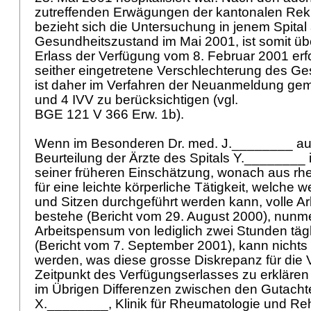
zutreffenden Erwägungen der kantonalen Re
bezieht sich die Untersuchung in jenem Spital
Gesundheitszustand im Mai 2001, ist somit üb
Erlass der Verfügung vom 8. Februar 2001 erfol
seither eingetretene Verschlechterung des G
ist daher im Verfahren der Neuanmeldung g
und 4 IVV
zu berücksichtigen (vgl.
BGE 121 V 366 Erw. 1b).
Wenn im Besonderen Dr. med. J.________ au
Beurteilung der Ärzte des Spitals Y.________
seiner früheren Einschätzung, wonach aus rh
für eine leichte körperliche Tätigkeit, welche
und Sitzen durchgeführt werden kann, volle Arb
bestehe (Bericht vom 29. August 2000), nunm
Arbeitspensum von lediglich zwei Stunden tägl
(Bericht vom 7. September 2001), kann nicht
werden, was diese grosse Diskrepanz für die 
Zeitpunkt des Verfügungserlasses zu erklären
im Übrigen Differenzen zwischen den Gutacht
X.________, Klinik für Rheumatologie und Reha