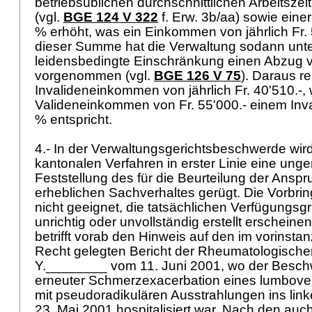
betriebsüblichen durchschnittlichen Arbeitsze
(vgl.
BGE 124 V 322
f. Erw. 3b/aa) sowie eine
% erhöht, was ein Einkommen von jährlich Fr. 
dieser Summe hat die Verwaltung sodann unte
leidensbedingte Einschränkung einen Abzug 
vorgenommen (vgl.
BGE 126 V 75
). Daraus res
Invalideneinkommen von jährlich Fr. 40'510.-,
Valideneinkommen von Fr. 55'000.- einem Inva
% entspricht.
4.- In der Verwaltungsgerichtsbeschwerde wir
kantonalen Verfahren in erster Linie eine un
Feststellung des für die Beurteilung der Ansp
erheblichen Sachverhaltes gerügt. Die Vorbri
nicht geeignet, die tatsächlichen Verfügungsg
unrichtig oder unvollständig erstellt erscheine
betrifft vorab den Hinweis auf den im vorinsta
Recht gelegten Bericht der Rheumatologischen 
Y.________ vom 11. Juni 2001, wo der Besc
erneuter Schmerzexacerbation eines lumbove
mit pseudoradikulären Ausstrahlungen ins link
23. Mai 2001 hospitalisiert war. Nach den auc