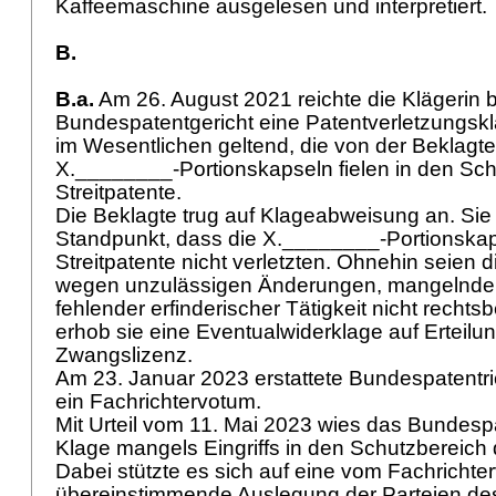
Kaffeemaschine ausgelesen und interpretiert.
B.
B.a.
Am 26. August 2021 reichte die Klägerin 
Bundespatentgericht eine Patentverletzungskl
im Wesentlichen geltend, die von der Beklagt
X.________-Portionskapseln fielen in den Sch
Streitpatente.
Die Beklagte trug auf Klageabweisung an. Sie s
Standpunkt, dass die X.________-Portionskap
Streitpatente nicht verletzten. Ohnehin seien d
wegen unzulässigen Änderungen, mangelnder
fehlender erfinderischer Tätigkeit nicht rechts
erhob sie eine Eventualwiderklage auf Erteilun
Zwangslizenz.
Am 23. Januar 2023 erstattete Bundespatentri
ein Fachrichtervotum.
Mit Urteil vom 11. Mai 2023 wies das Bundespa
Klage mangels Eingriffs in den Schutzbereich d
Dabei stützte es sich auf eine vom Fachrich
übereinstimmende Auslegung der Parteien de