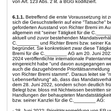
von
Art. 123 Abs. 2 lit. a BGG
kodifiziert.
6.1.1.
Betreffend die erste Voraussetzung ist z
sich die Gesuchstellerin auf eine "Tatsache" b
geforderten Ausstand von Richter Bremi im A
allgemein mit "seiner Tätigkeit für die C.____
aktuell und zuvor bestehenden Mandatsverhäl
C.________ und Richter Bremi bzw. seiner K
begründet. Sie konkretisiert zwar diese Tätigke
Bremi für die C.________ AG am 20. Juni 202
2024 veröffentlichte internationale Patentan
eingereicht habe "und davon ausgegangen w
auch die dazugehörende Prioritätsanmeldung
von Richter Bremi stammt". Daraus leitet sie "
Lebenserfahrung" ab, dass das Mandatsverhält
dem 28. Juni 2022, sondern schon deutlich fr
Belegt bzw. bloss mit Nichtwissen bestritten si
Handlungen der behaupteten Mandatstätigkeit
bzw. seiner Kanzlei für die C.________ AG:
- 28. Juni 2022: Prioritätsanmeldung von EP u