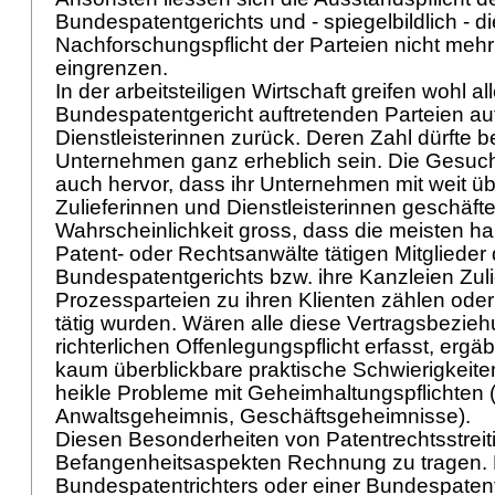
Bundespatentgerichts und - spiegelbildlich - di
Nachforschungspflicht der Parteien nicht mehr
eingrenzen.
In der arbeitsteiligen Wirtschaft greifen wohl al
Bundespatentgericht auftretenden Parteien auf
Dienstleisterinnen zurück. Deren Zahl dürfte b
Unternehmen ganz erheblich sein. Die Gesuc
auch hervor, dass ihr Unternehmen mit weit ü
Zulieferinnen und Dienstleisterinnen geschäftet
Wahrscheinlichkeit gross, dass die meisten hau
Patent- oder Rechtsanwälte tätigen Mitglieder
Bundespatentgerichts bzw. ihre Kanzleien Zul
Prozessparteien zu ihren Klienten zählen oder 
tätig wurden. Wären alle diese Vertragsbezie
richterlichen Offenlegungspflicht erfasst, ergä
kaum überblickbare praktische Schwierigkeit
heikle Probleme mit Geheimhaltungspflichten
Anwaltsgeheimnis, Geschäftsgeheimnisse).
Diesen Besonderheiten von Patentrechtsstreitig
Befangenheitsaspekten Rechnung zu tragen. 
Bundespatentrichters oder einer Bundespatentr