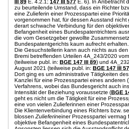
III 89
E. 4.2.1;
147 III 577
E. 6). In Anbetracht 
zu beurteilende Umstand, dass ein Richter bzw
eine Zulieferin einer Prozesspartei eine Prior
vorgenommen hat, für dessen Ausstand nicht
derart schwache Verbindung für den objektive
Befangenheit eines Bundespatentrichters ausre
die vom Gesetzgeber gewollte Zusammenset
Bundespatentgerichts kaum aufrecht erhalten
Die Gesuchstellerin kann auch nichts aus den 
Bremi betreffenden Urteilen 4A_243/2020 vo
(teilweise publ. in:
BGE 147 III 89
) und 4A_23
August 2021 (teilweise publ. in:
BGE 147 III 5
Dort ging es um administrative Tätigkeiten des
Kanzlei für eine Prozesspartei eines anderen
Verfahrens, wobei das Bundesgericht auch in
Intensität der Beziehung voraussetzte (
BGE 14
geht es nicht um die Tätigkeit für eine Prozess
eine von vielen Zulieferinnen einer Prozesspar
Die Klientenverbindung eines Richters bzw. se
blossen
Zulieferin
einer Prozesspartei vermag fü
objektive Befangenheit eines Bundespatentrich
Ansonsten liessen sich die Ausstandspflicht de