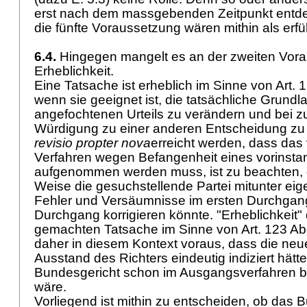
erst nach dem massgebenden Zeitpunkt entdec
die fünfte Voraussetzung wären mithin als erfü
6.4.
Hingegen mangelt es an der zweiten Vora
Erheblichkeit.
Eine Tatsache ist erheblich im Sinne von
Art. 
wenn sie geeignet ist, die tatsächliche Grundl
angefochtenen Urteils zu verändern und bei zut
Würdigung zu einer anderen Entscheidung zu f
revisio propter nova
erreicht werden, dass das 
Verfahren wegen Befangenheit eines vorinstan
aufgenommen werden muss, ist zu beachten, 
Weise die gesuchstellende Partei mitunter ei
Fehler und Versäumnisse im ersten Durchgan
Durchgang korrigieren könnte. "Erheblichkeit" 
gemachten Tatsache im Sinne von
Art. 123 Ab
daher in diesem Kontext voraus, dass die ne
Ausstand des Richters eindeutig indiziert hät
Bundesgericht schon im Ausgangsverfahren 
wäre.
Vorliegend ist mithin zu entscheiden, ob das 