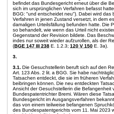
befindet das Bundesgericht erneut über die B
sich im ursprünglichen Verfahren befasst hatte
BGG
: "und entscheidet neu"). Dabei wird das
Verfahren in jenen Zustand versetzt, in dem es
damaligen Urteilsfällung befunden hatte. Die 
so behandelt, wie wenn das Urteil nicht existier
Gegenstand der Revision bildete. Das Beschw
indes nur soweit wieder aufzurollen, als der R
(
BGE 147 III 238
E. 1.2.3;
120 V 150
E. 3a).
3.
3.1.
Die Gesuchstellerin beruft sich auf den R
Art. 123 Abs. 2 lit. a BGG
. Sie habe nachträgli
Tatsachen entdeckt, die sie im früheren Verfa
beibringen können. Die neu entdeckten Tats
Ansicht der Gesuchstellerin die Befangenheit 
Bundespatentrichter Bremi. Wären diese Tat
Bundesgericht im Ausgangsverfahren bekannt
das von einem teilweise befangenen Spruchkörp
des Bundespatentgerichts vom 11. Mai 2023 