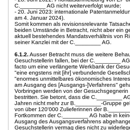
C.________ AG nicht weiterverfolgt wurde;
- 20. Juni 2023: internationale Patentanmeldu
am 4. Januar 2024).
Somit kommen als revisionsrelevante Tatsache
beiden Umstände in Betracht, nicht aber ein g
aktuell bestehendes Mandatsverhältnis von Ri
seiner Kanzlei mit der C.________ AG.
6.1.2.
Ausser Betracht muss die weitere Beha
Gesuchstellerin fallen, bei der C.________ AG
facto um eine verlängerte Werkbank der Ges
"eine engstens mit [ihr] verbundende Gesellsch
"enormes unmittelbares ökonomisches Intere
am Ausgang des [Ausgangs-]Verfahrens" geha
Vorbringen werden von der Gesuchsgegnerin s
bestritten. Sie betont, dass die C.________ A
Jahren nicht mehr zur B.________-Gruppe ge
von über 120'000 Zulieferinnen der B.______
Fortkommen der C.________ AG habe in kein
Ausgang des Ausgangsverfahrens abgehange
Gesuchstellerin vermag dies nicht zu widerle