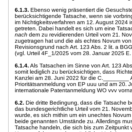
6.1.3.
Ebenso wenig präsentiert die Gesuchstel
berücksichtigende Tatsache, wenn sie vorbring
im Nichtigkeitsverfahren am 12. August 2024 
getreten. Dabei handelt es sich um eine Tatsac
nach
dem zu revidierenden Urteil vom 21. N
zugetragen hat und die als echtes Novum von
Revisionsgrund nach
Art. 123 Abs. 2 lit. a BG
(vgl. Urteil 4F_1/2025 vom 28. Januar 2025 E.
6.1.4.
Als Tatsachen im Sinne von
Art. 123 Abs
somit lediglich zu berücksichtigen, dass Richt
Kanzlei am 28. Juni 2022 für die C.________ 
Prioritätsanmeldung von EP uuu und am 20. J
internationale Patentanmeldung WO vvv vor
6.2.
Die dritte Bedingung, dass die Tatsache ber
das bundesgerichtliche Urteil vom 21. Novemb
wurde, es sich mithin um ein unechtes Novum ha
beide genannten Umstände zu. Allerdings mus
Tatsache handeln, die sich bis zum Zeitpunkt ve