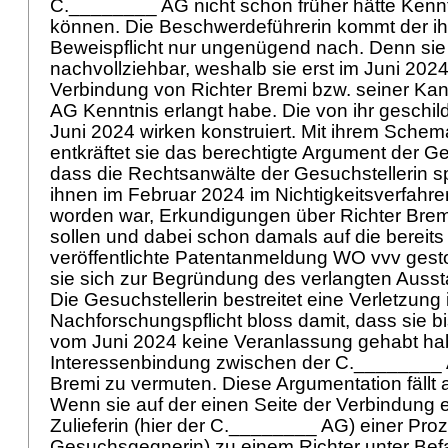
C.________ AG nicht schon früher hätte Kenn
können. Die Beschwerdeführerin kommt der ih
Beweispflicht nur ungenügend nach. Denn sie e
nachvollziehbar, weshalb sie erst im Juni 202
Verbindung von Richter Bremi bzw. seiner Ka
AG Kenntnis erlangt habe. Die von ihr geschil
Juni 2024 wirken konstruiert. Mit ihrem Schem
entkräftet sie das berechtigte Argument der G
dass die Rechtsanwälte der Gesuchstellerin 
ihnen im Februar 2024 im Nichtigkeitsverfahren
worden war, Erkundigungen über Richter Bremi
sollen und dabei schon damals auf die bereit
veröffentlichte Patentanmeldung WO vvv gest
sie sich zur Begründung des verlangten Auss
Die Gesuchstellerin bestreitet eine Verletzung 
Nachforschungspflicht bloss damit, dass sie 
vom Juni 2024 keine Veranlassung gehabt ha
Interessenbindung zwischen der C.________ 
Bremi zu vermuten. Diese Argumentation fällt a
Wenn sie auf der einen Seite der Verbindung 
Zulieferin (hier der C.________ AG) einer Proz
Gesuchsgegnerin) zu einem Richter unter Be