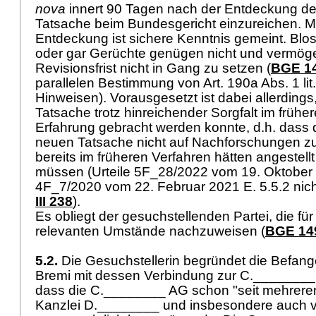
nova
innert 90 Tagen nach der Entdeckung de
Tatsache beim Bundesgericht einzureichen. Mi
Entdeckung ist sichere Kenntnis gemeint. Bl
oder gar Gerüchte genügen nicht und vermög
Revisionsfrist nicht in Gang zu setzen (
BGE 14
parallelen Bestimmung von
Art. 190a Abs. 1 li
Hinweisen). Vorausgesetzt ist dabei allerdings
Tatsache trotz hinreichender Sorgfalt im früher
Erfahrung gebracht werden konnte, d.h. dass
neuen Tatsache nicht auf Nachforschungen zur
bereits im früheren Verfahren hätten angestel
müssen (Urteile 5F_28/2022 vom 19. Oktober 
4F_7/2020 vom 22. Februar 2021 E. 5.5.2 nicht
III 238
).
Es obliegt der gesuchstellenden Partei, die fü
relevanten Umstände nachzuweisen (
BGE 149
5.2.
Die Gesuchstellerin begründet die Befang
Bremi mit dessen Verbindung zur C.________ 
dass die C.________ AG schon "seit mehrere
Kanzlei D.________ und insbesondere auch v