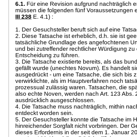
6.1.
Für eine Revision aufgrund nachträglich 
müssen die folgenden fünf Voraussetzungen erf
III 238
E. 4.1) :
1. Der Gesuchsteller beruft sich auf eine Tats
2. Diese Tatsache ist erheblich, d.h. sie ist gee
tatsächliche Grundlage des angefochtenen Urt
und bei zutreffender rechtlicher Würdigung zu
Entscheidung zu führen.
3. Die Tatsache existierte bereits, als das bund
gefällt wurde (unechtes Novum). Es handelt sic
ausgedrückt - um eine Tatsache, die sich bis 
verwirklichte, als im Hauptverfahren noch tats
prozessual zulässig waren. Tatsachen, die spä
also echte Noven, werden nach
Art. 123 Abs. 
ausdrücklich ausgeschlossen.
4. Die Tatsache muss nachträglich, mithin nac
entdeckt worden sein.
5. Der Gesuchsteller konnte die Tatsache im H
hinreichender Sorgfalt nicht vorbringen. Der 
dieses Erfordernis in der seit dem 1. Januar 