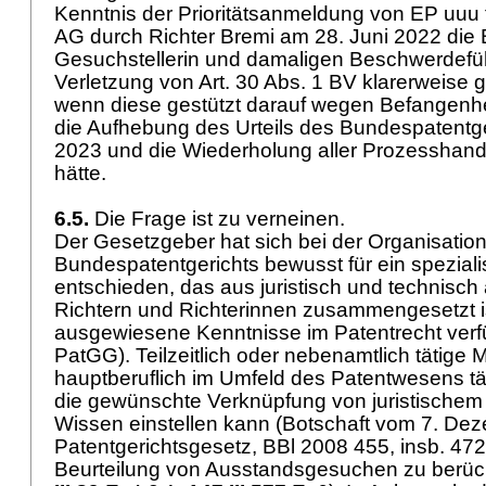
Kenntnis der Prioritätsanmeldung von EP uuu
AG durch Richter Bremi am 28. Juni 2022 die
Gesuchstellerin und damaligen Beschwerdefü
Verletzung von
Art. 30 Abs. 1 BV
klarerweise g
wenn diese gestützt darauf wegen Befangenhe
die Aufhebung des Urteils des Bundespatentg
2023 und die Wiederholung aller Prozesshand
hätte.
6.5.
Die Frage ist zu verneinen.
Der Gesetzgeber hat sich bei der Organisatio
Bundespatentgerichts bewusst für ein speziali
entschieden, das aus juristisch und technisch
Richtern und Richterinnen zusammengesetzt is
ausgewiesene Kenntnisse im Patentrecht ver
PatGG
). Teilzeitlich oder nebenamtlich tätige M
hauptberuflich im Umfeld des Patentwesens tät
die gewünschte Verknüpfung von juristische
Wissen einstellen kann (Botschaft vom 7. D
Patentgerichtsgesetz, BBl 2008 455, insb. 472).
Beurteilung von Ausstandsgesuchen zu berück