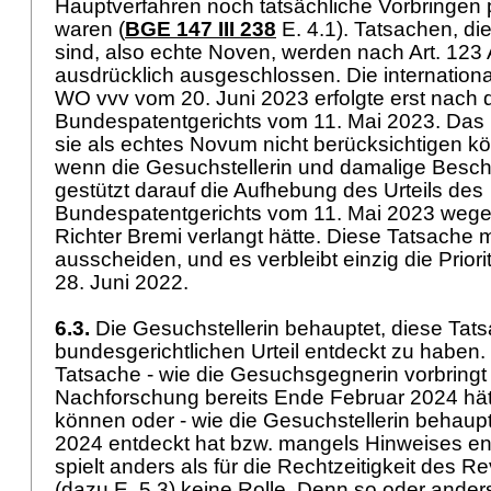
Hauptverfahren noch tatsächliche Vorbringen 
waren (
BGE 147 III 238
E. 4.1). Tatsachen, di
sind, also echte Noven, werden nach
Art. 123 
ausdrücklich ausgeschlossen. Die internatio
WO vvv vom 20. Juni 2023 erfolgte erst nach 
Bundespatentgerichts vom 11. Mai 2023. Das 
sie als echtes Novum nicht berücksichtigen k
wenn die Gesuchstellerin und damalige Besch
gestützt darauf die Aufhebung des Urteils des
Bundespatentgerichts vom 11. Mai 2023 wege
Richter Bremi verlangt hätte. Diese Tatsache
ausscheiden, und es verbleibt einzig die Prio
28. Juni 2022.
6.3.
Die Gesuchstellerin behauptet, diese Tat
bundesgerichtlichen Urteil entdeckt zu haben.
Tatsache - wie die Gesuchsgegnerin vorbringt 
Nachforschung bereits Ende Februar 2024 hä
können oder - wie die Gesuchstellerin behaupte
2024 entdeckt hat bzw. mangels Hinweises e
spielt anders als für die Rechtzeitigkeit des 
(dazu E. 5.3) keine Rolle. Denn so oder ande