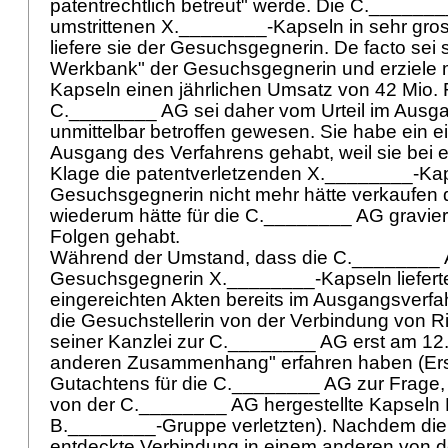
patentrechtlich betreut" werde. Die C._______
umstrittenen X.________-Kapseln in sehr gr
liefere sie der Gesuchsgegnerin. De facto sei s
Werkbank" der Gesuchsgegnerin und erziele 
Kapseln einen jährlichen Umsatz von 42 Mio. 
C.________ AG sei daher vom Urteil im Ausg
unmittelbar betroffen gewesen. Sie habe ein 
Ausgang des Verfahrens gehabt, weil sie bei 
Klage die patentverletzenden X.________-Ka
Gesuchsgegnerin nicht mehr hätte verkaufen d
wiederum hätte für die C.________ AG gravier
Folgen gehabt.
Während der Umstand, dass die C.________ 
Gesuchsgegnerin X.________-Kapseln lieferte
eingereichten Akten bereits im Ausgangsverfah
die Gesuchstellerin von der Verbindung von R
seiner Kanzlei zur C.________ AG erst am 12.
anderen Zusammenhang" erfahren haben (Erst
Gutachtens für die C.________ AG zur Frage,
von der C.________ AG hergestellte Kapseln 
B.________-Gruppe verletzten). Nachdem die 
entdeckte Verbindung in einem anderen von 