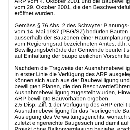
ARP vom 4. Oktober 2001 und die Baubewilli
vom 29. Oktober 2001, die den Beschwerdef
eröffnet wurden.
Gemäss § 76 Abs. 2 des Schwyzer Planungs-
vom 14. Mai 1987 (PBG/SZ) bedürfen Bauten
ausserhalb der Bauzonen einer Raumplanung
vom Regierungsrat bezeichneten Amtes, d.h. 
Bewilligungsbehörde der Gemeinde beurteilt
auf Einhaltung der baupolizeilichen Vorschrift
Nachdem die Tragweite der Ausnahmebewilligun
in erster Linie die Verfügung des ARP ausgel
können sich auch aus der Baubewilligung und
bewilligten Plänen, die den Beschwerdeführe
Ausnahmebewilligung zugestellt wurden, Hinw
ARP bewilligte Bauvorhaben ergeben.
2.5 Disp.-Ziff. 1 der Verfügung des ARP erteilt 
Ausnahmebewilligung für das "vorliegende Ba
Auslegung des Verwaltungsgerichts, wonach s
zuletzt eingereichte Baugesuch und damit auf
Projekt ohne Balkonverglasung beziehe, ersch