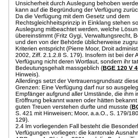
Unsicherheit durch Auslegung behoben werd
kann auf die Begründung der Verfügung zurüc
Da die Verfügung mit dem Gesetz und dem
Rechtsgleichheitsprinzip in Einklang stehen so
Auslegung mitbeachtet werden, welche Lösun
übereinstimmt (Fritz Gygi, Verwaltungsrecht, B
und den von der Behörde üblicherweise zugr
Kriterien entspricht (Pierre Moor, Droit administra
2002, Ziff. 2.1.2.8 S. 179). Insofern ist bei de
Verfügung nicht deren Wortlaut, sondern ihr tat
Bedeutungsgehalt massgeblich (
BGE 120 V 
Hinweis).
Allerdings setzt der Vertrauensgrundsatz dies
Grenzen: Eine Verfügung darf nur so ausgeleg
Empfänger aufgrund aller Umstände, die ihm i
Eröffnung bekannt waren oder hätten bekannt
guten Treuen verstehen durfte und musste (
BG
S. 421 mit Hinweisen; Moor, a.a.O., S. 179/180;
129).
2.4 Im vorliegenden Fall besteht die Besonder
Verfügungen vorliegen: die kantonale Ausnah