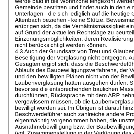
werde bald in die Wohnzone eingezont werden,
Gemeinde bestritten und findet auch in den ei
Unterlagen - die sich lediglich auf die heuti
Altenbach beziehen - keine Stütze. Beweism
erübrigen sich, da die Verhältnismässigkeit e
auf Grund der aktuellen Rechtslage zu beurteil
Einzonungsmöglichkeiten, deren Realisierung v
nicht berücksichtigt werden können.
4.3 Auch der Grundsatz von Treu und Glauben
Beseitigung der Verglasung nicht entgegen. A
Gesagten ergibt sich, dass die Beschwerdefü
Ablaufs des Baubewilligungsverfahrens, der 
und den bewilligten Plänen nicht von der Bewil
Laubenverglasung hätten ausgehen dürfen. Si
bevor sie die entsprechenden baulichen Ma
durchführten, Rücksprache mit dem ARP neh
vergewissern müssen, ob die Laubenverglasun
bewilligt worden sei. Im Übrigen ist darauf hi
Beschwerdeführer auch zahlreiche andere Pr
eigenmächtig vorgenommen haben, die unstreit
Ausnahmebewilligung bzw. der Baubewilligung
(vgl. Zusammenstellung in der Verfügung des