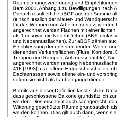
Raumplanungsverordnung und Empfehlungen f
Bern 2001, Anhang 1 zu Bewilligungen nach
A
Danach resultiert die aBGF aus der Summe al
(einschliesslich der Mauer- und Wandquerschni
für das Wohnen und Arbeiten genutzt werden 
angerechnet werden Flächen mit einer lichte
als 1 m sowie die Nebenflächen (BNF, umfass
und Nebennutzflächen). Zur aBGF zählen auch
Erschliessung der entsprechenden Wohn- und
dienenden Verkehrsflächen (Flure, Korridore, 
Treppen und Rampen; Aufzugsschächte). Nic
angerechnet werden (analog Nebennutzfläc
416 [1993]) u.a. offene Erdgeschosshallen, ü
Dachterrassen sowie offene ein- und vorspri
sofern sie nicht als Laubengänge dienen.
Bereits aus dieser Definition lässt sich im Umk
dass geschlossene Balkone grundsätzlich zu
werden. Dies erscheint auch sachgerecht, da d
Witterung geschützte Räume grundsätzlich a
werden können. Dies gilt auch dann, wenn sie