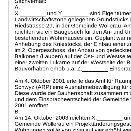
Sachverhalt:
A.
X.________ und Y.________ sind Eigentümer 
Landwirtschaftszone gelegenen Grundstücks
Riedstrasse 29, in der Gemeinde Wollerau. A
reichten sie ein Baugesuch für den An- und 
bestehenden Wohnhauses ein. Geplant war na
Anhebung des Kniestocks, der Einbau einer 
im 2. Obergeschoss, der Anbau von gedeckte
Balkonen (Lauben) auf der Ost- und Westseit
einer zweiten Lukarne auf der Westseite der 
Bauvorhaben erhob u.a. Z.________ Einspra
Am 4. Oktober 2001 erteilte das Amt für Rau
Schwyz (ARP) eine Ausnahmebewilligung für
Diese wurde der Bauherrschaft zusammen mit
und dem Einspracheentscheid der Gemeinde 
2001 eröffnet.
B.
Am 14. Oktober 2003 reichten X.________ un
Gemeinde Wollerau ein Projektänderungsgesuc
Wohnungen sollte von zwei auf vier erhöht w