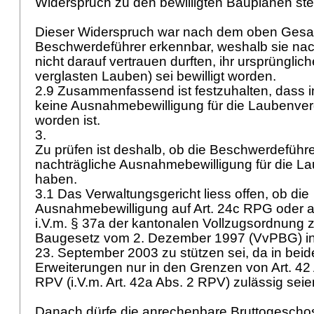
Widerspruch zu den bewilligten Bauplänen ste
Dieser Widerspruch war nach dem oben Gesag
Beschwerdeführer erkennbar, weshalb sie na
nicht darauf vertrauen durften, ihr ursprüngli
verglasten Lauben) sei bewilligt worden.
2.9 Zusammenfassend ist festzuhalten, dass 
keine Ausnahmebewilligung für die Laubenverg
worden ist.
3.
Zu prüfen ist deshalb, ob die Beschwerdeführ
nachträgliche Ausnahmebewilligung für die L
haben.
3.1 Das Verwaltungsgericht liess offen, ob die
Ausnahmebewilligung auf
Art. 24c RPG
oder 
i.V.m. § 37a der kantonalen Vollzugsordnung
Baugesetz vom 2. Dezember 1997 (VvPBG) i
23. September 2003 zu stützen sei, da in beid
Erweiterungen nur in den Grenzen von
Art. 42
RPV
(i.V.m.
Art. 42a Abs. 2 RPV
) zulässig sei
Danach dürfe die anrechenbare Bruttogeschos