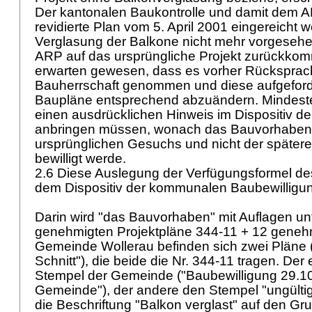
Der kantonalen Baukontrolle und damit dem A
revidierte Plan vom 5. April 2001 eingereicht 
Verglasung der Balkone nicht mehr vorgesehe
ARP auf das ursprüngliche Projekt zurückkom
erwarten gewesen, dass es vorher Rücksprach
Bauherrschaft genommen und diese aufgeforde
Baupläne entsprechend abzuändern. Mindeste
einen ausdrücklichen Hinweis im Dispositiv d
anbringen müssen, wonach das Bauvorhaben 
ursprünglichen Gesuchs und nicht der später
bewilligt werde.
2.6 Diese Auslegung der Verfügungsformel de
dem Dispositiv der kommunalen Baubewilligu
Darin wird "das Bauvorhaben" mit Auflagen unt
genehmigten Projektpläne 344-11 + 12 genehm
Gemeinde Wollerau befinden sich zwei Pläne 
Schnitt"), die beide die Nr. 344-11 tragen. Der 
Stempel der Gemeinde ("Baubewilligung 29.10
Gemeinde"), der andere den Stempel "ungültig"
die Beschriftung "Balkon verglast" auf den Gr