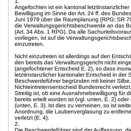
1.
Angefochten ist ein kantonal letztinstanzliche
Bewilligung im Sinne der Art. 24 ff. des Bund
Juni 1979 über die Raumplanung (RPG; SR 70
die Verwaltungsgerichtsbeschwerde an das Bu
(
Art. 34 Abs. 1 RPG
). Da alle Sachurteilsvora
vorliegen, ist auf die Verwaltungsgerichtsbes
einzutreten.
Nicht einzutreten ist allerdings auf den Entsc
den bereits das Verwaltungsgericht nicht einget
(angefochtener Entscheid E. 2), so dass insow
letztinstanzlicher kantonaler Entscheid in der 
Beschwerdeführer begründen mit keiner Silbe, 
Nichteintretensentscheid Bundesrecht verletzt
Streitig ist, ob eine Ausnahmebewilligung für
bereits erteilt worden ist (vgl. unten, E. 2) ode
(unten, E. 3). Ist dies zu verneinen, so ist weit
Anordnung, die Laubenverglasung zu entfern
verletzt (E. 4).
2.
Die Beschwerdeführer sind der Auffassung, di