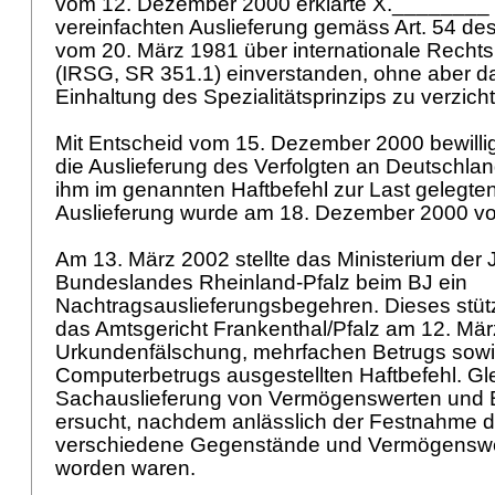
vom 12. Dezember 2000 erklärte X.________ s
vereinfachten Auslieferung gemäss
Art. 54 d
vom 20. März 1981 über internationale Rechtsh
(IRSG, SR 351.1)
einverstanden, ohne aber da
Einhaltung des Spezialitätsprinzips zu verzich
Mit Entscheid vom 15. Dezember 2000 bewill
die Auslieferung des Verfolgten an Deutschla
ihm im genannten Haftbefehl zur Last gelegten
Auslieferung wurde am 18. Dezember 2000 vo
Am 13. März 2002 stellte das Ministerium der 
Bundeslandes Rheinland-Pfalz beim BJ ein
Nachtragsauslieferungsbegehren. Dieses stütz
das Amtsgericht Frankenthal/Pfalz am 12. Mä
Urkundenfälschung, mehrfachen Betrugs sow
Computerbetrugs ausgestellten Haftbefehl. Gle
Sachauslieferung von Vermögenswerten und 
ersucht, nachdem anlässlich der Festnahme d
verschiedene Gegenstände und Vermögenswe
worden waren.