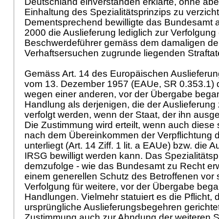
Deutschland einverstanden erklärte, ohne aber
Einhaltung des Spezialitätsprinzips zu verzich
Dementsprechend bewilligte das Bundesamt
2000 die Auslieferung lediglich zur Verfolgun
Beschwerdeführer gemäss dem damaligen de
Verhaftsersuchen zugrunde liegenden Straftat
Gemäss Art. 14 des Europäischen Ausliefer
vom 13. Dezember 1957 (EAUe, SR 0.353.1) da
wegen einer anderen, vor der Übergabe bega
Handlung als derjenigen, die der Auslieferung 
verfolgt werden, wenn der Staat, der ihn ausgel
Die Zustimmung wird erteilt, wenn auch diese
nach dem Übereinkommen der Verpflichtung d
unterliegt (
Art. 14 Ziff. 1 lit. a EAUe
) bzw. die 
IRSG bewilligt werden kann. Das Spezialitätspr
demzufolge - wie das Bundesamt zu Recht erw
einem generellen Schutz des Betroffenen vor st
Verfolgung für weitere, vor der Übergabe beg
Handlungen. Vielmehr statuiert es die Pflicht,
ursprüngliche Auslieferungsbegehren gerichte
Zustimmung auch zur Ahndung der weiteren St