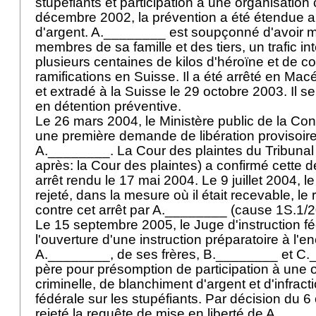
stupéfiants et participation à une organisation 
décembre 2002, la prévention a été étendue 
d'argent. A.________ est soupçonné d'avoir m
membres de sa famille et des tiers, un trafic in
plusieurs centaines de kilos d'héroïne et de c
ramifications en Suisse. Il a été arrêté en Ma
et extradé à la Suisse le 29 octobre 2003. Il se
en détention préventive.
Le 26 mars 2004, le Ministère public de la Con
une première demande de libération provisoir
A.________. La Cour des plaintes du Tribunal p
après: la Cour des plaintes) a confirmé cette 
arrêt rendu le 17 mai 2004. Le 9 juillet 2004, le
rejeté, dans la mesure où il était recevable, le 
contre cet arrêt par A.________ (cause 1S.1/
Le 15 septembre 2005, le Juge d'instruction f
l'ouverture d'une instruction préparatoire à l'e
A.________, de ses frères, B.________ et C._
père pour présomption de participation à une 
criminelle, de blanchiment d'argent et d'infracti
fédérale sur les stupéfiants. Par décision du 6 
rejeté la requête de mise en liberté de A.____