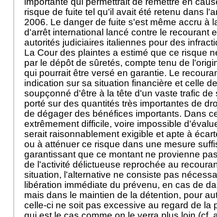
importante qui permettrait de remettre en caus
risque de fuite tel qu'il avait été retenu dans l'
2006. Le danger de fuite s'est même accru à l
d'arrêt international lancé contre le recourant
autorités judiciaires italiennes pour des infra
La Cour des plaintes a estimé que ce risque ne
par le dépôt de sûretés, compte tenu de l'origine
qui pourrait être versé en garantie. Le recour
indication sur sa situation financière et celle de 
soupçonné d'être à la tête d'un vaste trafic de 
porté sur des quantités très importantes de dr
de dégager des bénéfices importants. Dans ces
extrêmement difficile, voire impossible d'évalu
serait raisonnablement exigible et apte à écarte
ou à atténuer ce risque dans une mesure suffi
garantissant que ce montant ne provienne pas 
de l'activité délictueuse reprochée au recouran
situation, l'alternative ne consiste pas nécess
libération immédiate du prévenu, en cas de da
mais dans le maintien de la détention, pour au
celle-ci ne soit pas excessive au regard de la
qui est le cas comme on le verra plus loin (cf.