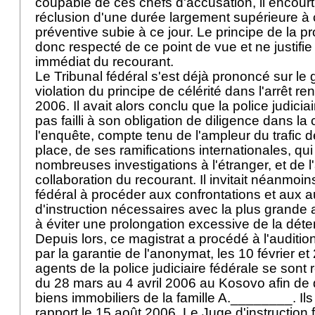
coupable de ces chefs d'accusation, il encour
réclusion d'une durée largement supérieure à c
préventive subie à ce jour. Le principe de la pr
donc respecté de ce point de vue et ne justifie
immédiat du recourant.
Le Tribunal fédéral s'est déjà prononcé sur le gr
violation du principe de célérité dans l'arrêt re
2006. Il avait alors conclu que la police judiciai
pas failli à son obligation de diligence dans la
l'enquête, compte tenu de l'ampleur du trafic d
place, de ses ramifications internationales, qu
nombreuses investigations à l'étranger, et de 
collaboration du recourant. Il invitait néanmoin
fédéral à procéder aux confrontations et aux 
d'instruction nécessaires avec la plus grande 
à éviter une prolongation excessive de la déte
Depuis lors, ce magistrat a procédé à l'auditio
par la garantie de l'anonymat, les 10 février e
agents de la police judiciaire fédérale se sont
du 28 mars au 4 avril 2006 au Kosovo afin de d
biens immobiliers de la famille A.________. Ils
rapport le 15 août 2006. Le Juge d'instruction