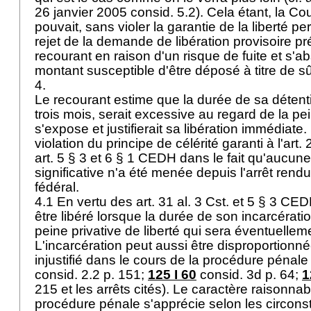
26 janvier 2005 consid. 5.2). Cela étant, la Co
pouvait, sans violer la garantie de la liberté pe
rejet de la demande de libération provisoire pr
recourant en raison d'un risque de fuite et s'ab
montant susceptible d'être déposé à titre de s
4.
Le recourant estime que la durée de sa détentio
trois mois, serait excessive au regard de la pei
s'expose et justifierait sa libération immédiate.
violation du principe de célérité garanti à l'
art. 
art. 5 § 3 et 6
§ 1 CEDH
dans le fait qu'aucune
significative n'a été menée depuis l'arrêt rendu
fédéral.
4.1 En vertu des
art. 31 al. 3 Cst.
et 5
§ 3 CE
être libéré lorsque la durée de son incarcérati
peine privative de liberté qui sera éventuelle
L'incarcération peut aussi être disproportionn
injustifié dans le cours de la procédure pénale 
consid. 2.2 p. 151;
125 I 60
consid. 3d p. 64;
1
215 et les arrêts cités). Le caractère raisonna
procédure pénale s'apprécie selon les circonst