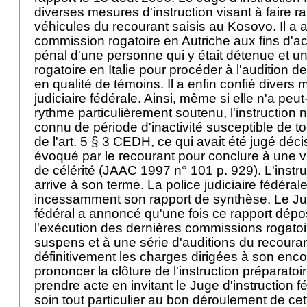
diverses mesures d'instruction visant à faire ra
véhicules du recourant saisis au Kosovo. Il a
commission rogatoire en Autriche aux fins d'a
pénal d'une personne qui y était détenue et 
rogatoire en Italie pour procéder à l'audition 
en qualité de témoins. Il a enfin confié divers 
judiciaire fédérale. Ainsi, même si elle n'a peut
rythme particulièrement soutenu, l'instruction 
connu de période d'inactivité susceptible de 
de l'art. 5
§ 3 CEDH
, ce qui avait été jugé déci
évoqué par le recourant pour conclure à une vi
de célérité (JAAC 1997 n° 101 p. 929). L'instru
arrive à son terme. La police judiciaire fédéral
incessamment son rapport de synthèse. Le Jug
fédéral a annoncé qu'une fois ce rapport dépos
l'exécution des dernières commissions rogato
suspens et à une série d'auditions du recouran
définitivement les charges dirigées à son enco
prononcer la clôture de l'instruction préparatoir
prendre acte en invitant le Juge d'instruction 
soin tout particulier au bon déroulement de ce