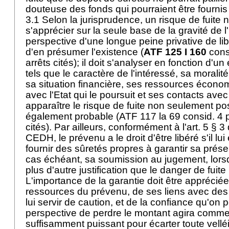
douteuse des fonds qui pourraient être fournis
3.1 Selon la jurisprudence, un risque de fuite 
s'apprécier sur la seule base de la gravité de l
perspective d'une longue peine privative de li
d'en présumer l'existence (
ATF 125 I 160
consi
arrêts cités); il doit s'analyser en fonction d'u
tels que le caractère de l'intéressé, sa moralité
sa situation financière, ses ressources écono
avec l'Etat qui le poursuit et ses contacts avec 
apparaître le risque de fuite non seulement po
également probable (ATF 117 la 69 consid. 4 p.
cités). Par ailleurs, conformément à l'art. 5 § 
CEDH, le prévenu a le droit d'être libéré s'il lui
fournir des sûretés propres à garantir sa prés
cas échéant, sa soumission au jugement, lorsq
plus d'autre justification que le danger de fuite 
L'importance de la garantie doit être apprécié
ressources du prévenu, de ses liens avec de
lui servir de caution, et de la confiance qu'on 
perspective de perdre le montant agira comme
suffisamment puissant pour écarter toute velléit