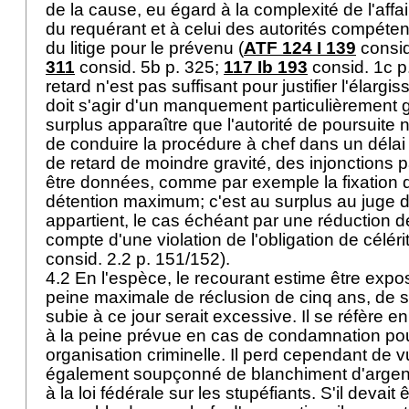
de la cause, eu égard à la complexité de l'aff
du requérant et à celui des autorités compétent
du litige pour le prévenu (
ATF 124 I 139
consid
311
consid. 5b p. 325;
117 Ib 193
consid. 1c p
retard n'est pas suffisant pour justifier l'élarg
doit s'agir d'un manquement particulièrement g
surplus apparaître que l'autorité de poursuite 
de conduire la procédure à chef dans un délai
de retard de moindre gravité, des injonctions p
être données, comme par exemple la fixation d
détention maximum; c'est au surplus au juge du
appartient, le cas échéant par une réduction de
compte d'une violation de l'obligation de célérit
consid. 2.2 p. 151/152).
4.2 En l'espèce, le recourant estime être expo
peine maximale de réclusion de cinq ans, de s
subie à ce jour serait excessive. Il se réfère 
à la peine prévue en cas de condamnation pour
organisation criminelle. Il perd cependant de vu
également soupçonné de blanchiment d'argent 
à la loi fédérale sur les stupéfiants. S'il devait