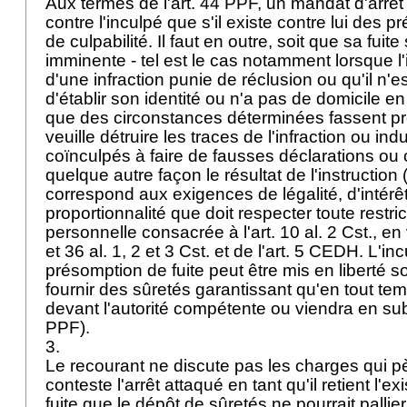
Aux termes de l'
art. 44 PPF
, un mandat d'arrêt
contre l'inculpé que s'il existe contre lui des
de culpabilité. Il faut en outre, soit que sa fuit
imminente - tel est le cas notamment lorsque l
d'une infraction punie de réclusion ou qu'il n'
d'établir son identité ou n'a pas de domicile en 
que des circonstances déterminées fassent pr
veuille détruire les traces de l'infraction ou in
coïnculpés à faire de fausses déclarations o
quelque autre façon le résultat de l'instruction 
correspond aux exigences de légalité, d'intérêt
proportionnalité que doit respecter toute restrict
personnelle consacrée à l'
art. 10 al. 2 Cst.
, en
et 36 al. 1, 2 et 3 Cst. et de l'
art. 5 CEDH
. L'in
présomption de fuite peut être mis en liberté s
fournir des sûretés garantissant qu'en tout tem
devant l'autorité compétente ou viendra en sub
PPF
).
3.
Le recourant ne discute pas les charges qui pès
conteste l'arrêt attaqué en tant qu'il retient l'e
fuite que le dépôt de sûretés ne pourrait pallier