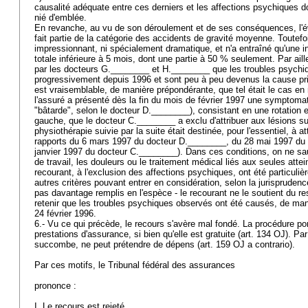
causalité adéquate entre ces derniers et les affections psychiques do
nié d'emblée.
En revanche, au vu de son déroulement et de ses conséquences, l'é
fait partie de la catégorie des accidents de gravité moyenne. Toutefois
impressionnant, ni spécialement dramatique, et n'a entraîné qu'une in
totale inférieure à 5 mois, dont une partie à 50 % seulement. Par ailleu
par les docteurs G.________ et H.________ que les troubles psychi
progressivement depuis 1996 et sont peu à peu devenus la cause prin
est vraisemblable, de manière prépondérante, que tel était le cas en
l'assuré a présenté dès la fin du mois de février 1997 une symptomat
"bâtarde", selon le docteur D.________), consistant en une rotation
gauche, que le docteur C.________ a exclu d'attribuer aux lésions su
physiothérapie suivie par la suite était destinée, pour l'essentiel, à
rapports du 6 mars 1997 du docteur D.________, du 28 mai 1997 du
janvier 1997 du docteur C.________). Dans ces conditions, on ne saur
de travail, les douleurs ou le traitement médical liés aux seules atte
recourant, à l'exclusion des affections psychiques, ont été particul
autres critères pouvant entrer en considération, selon la jurisprudenc
pas davantage remplis en l'espèce - le recourant ne le soutient du rest
retenir que les troubles psychiques observés ont été causés, de man
24 février 1996.
6.- Vu ce qui précède, le recours s'avère mal fondé. La procédure port
prestations d'assurance, si bien qu'elle est gratuite (
art. 134 OJ
). Par
succombe, ne peut prétendre de dépens (
art. 159 OJ
a contrario).
Par ces motifs, le Tribunal fédéral des assurances
prononce :
I. Le recours est rejeté.