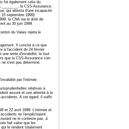
is fut également celui du
 A.________, la CSS-Assurance,
e, qui attesta d'une incapacité
 du 15 septembre 1999).
999, la CNA nia le droit de
ent au 30 juin 1999.
anton du Valais rejeta le
jugement. Il conclut à ce que
e à l'accident du 24 février
une rente d'invalidité, le tout
lors que la CSS-Assurance s'en
es ne s'est pas déterminé.
invalidité par l'intimée.
risprudentielles relatives à
cident assuré et une atteinte à la
accidents. A cet égard, il suffit
98 et 22 avril 1998. L'intimée et
 accidents ne l'empêchaient
ecourant ne le conteste pas, à
ais fait valoir que les
 qui le rendent totalement