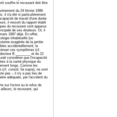
nt souffre le recourant doit être
vénement du 24 février 1996
, il n'a été ni particulièrement
capacité de travail d'une durée
rs, il ressort du rapport établi
ques du recourant sont apparus
cipale de ses douleurs. Or, il
 mars 1997 déjà. En effet,
ologie inhabituelle (ou
 externe exagérée de la jambe
bies accidentellement; la
 atténuer ces symptômes (cf.
 docteur B.________ et du 22
ait considérer que l'incapacité
intes à la santé physique du
ièrement longs. Comme les
e (cf. consid. 5a supra), ne sont
e pas -, il n'y a pas lieu de
ière adéquate, par l'accident du
e sur l'octroi ou le refus de
 ailleurs, le recourant, qui