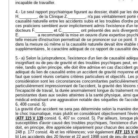
incapable de travailler.
4.- Le seul rapport psychiatrique figurant au dossier, établi par les 
H.________, de la Clinique Z.________, n'a pas véritablement porté s
causalité naturelle entre les accidents subis et les troubles d'ordre
ces praticiens semblent avoir implicitement admis l'existence d'un tel
docteurs F.________ et C.________ ont présenté des avis divergents
E.________ a recommandé la mise en oeuvre d'une expertise psychia
telle mesure d'instruction permettrait de se prononcer sur ce point. Il
dans la mesure où même si la causalité naturelle devait être établie 
supplémentaires, le caractère adéquat de ce rapport de causalité dev
5.- a) Selon la jurisprudence, l'existence d'un lien de causalité adéq
insignifiant ou de peu de gravité et des troubles psychiques peut, en
niée, tandis qu'en principe, elle doit être admise en cas d'accident g
adéquat du lien de causalité entre un accident de gravité moyenne et
faut que soient réunis certains critères particuliers et objectifs. Les
considération sont les circonstances concomitantes particulièrement
particulièrement impressionnant de l'accident, la gravité des lésions 
l'incapacité de travail, la durée anormalement longue du traitement m
persistantes dues aux seules atteintes à la santé physique, ainsi que
médical entraînant une aggravation notable des séquelles de l'accide
6, 408 consid. 5).
La gravité d'un accident ne sera pas déterminée selon la manière don
le choc traumatique, mais plutôt en considérant objectivement l'év
(
ATF 115 V 139
consid. 6, 407 sv. consid. 5). Par ailleurs, lorsque p
susceptibles d'avoir causé des troubles psychiques, l'existence d'un
doit, en principe, être appréciée séparément pour chacun des acci
248 p. 177 consid. 4b et les références; voir également
ATF 115 V 4
b) Les accidents des 20 février et 22 avril 1998 sont de peu de gravit