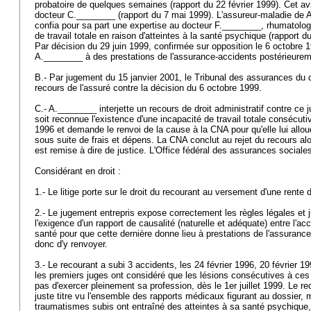
probatoire de quelques semaines (rapport du 22 février 1999). Cet av
docteur C.________ (rapport du 7 mai 1999). L'assureur-maladie de
confia pour sa part une expertise au docteur F.________, rhumatologu
de travail totale en raison d'atteintes à la santé psychique (rapport
Par décision du 29 juin 1999, confirmée sur opposition le 6 octobre 1
A.________ à des prestations de l'assurance-accidents postérieurem
B.- Par jugement du 15 janvier 2001, le Tribunal des assurances du c
recours de l'assuré contre la décision du 6 octobre 1999.
C.- A.________ interjette un recours de droit administratif contre ce 
soit reconnue l'existence d'une incapacité de travail totale consécutiv
1996 et demande le renvoi de la cause à la CNA pour qu'elle lui alloue 
sous suite de frais et dépens. La CNA conclut au rejet du recours a
est remise à dire de justice. L'Office fédéral des assurances social
Considérant en droit :
1.- Le litige porte sur le droit du recourant au versement d'une rente d'
2.- Le jugement entrepris expose correctement les règles légales et ju
l'exigence d'un rapport de causalité (naturelle et adéquate) entre l'ac
santé pour que cette dernière donne lieu à prestations de l'assurance-
donc d'y renvoyer.
3.- Le recourant a subi 3 accidents, les 24 février 1996, 20 février 19
les premiers juges ont considéré que les lésions consécutives à ces
pas d'exercer pleinement sa profession, dès le 1er juillet 1999. Le r
juste titre vu l'ensemble des rapports médicaux figurant au dossier, m
traumatismes subis ont entraîné des atteintes à sa santé psychique,