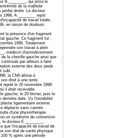
eur B.________, qui posa le
extrémité de la malléole
la jambe droite. Le docteur
rs 1996. A.________ reprit
'incapacité de travail totale,
96, en raison de douleurs
nt la présence d'un fragment
stal gauche. Ce fragment fut
décembre 1996. Totalement
eprendre son travail à plein
___, médecin d'arrondissement
e de la cheville gauche ainsi que
ontinuait par ailleurs à faire
otation externe des deux pieds
nt subi.
1998, la CNA alloua à
 son droit à une rente
fut rejeté le 26 novembre 1998
ù il était recevable.
e gauche, le 20 février, puis le
dernière date. Vu l'instabilité
plastie ligamentaire externe.
e se déplacer sans cannes
ésulta d'une physiothérapie
, où un syndrome de conversion
A, le docteur E.________,
 que l'incapacité de travail de
que son état de santé physique
 à 100 % après une période