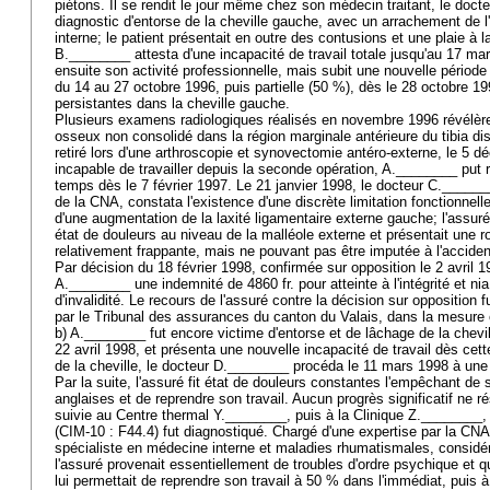
piétons. Il se rendit le jour même chez son médecin traitant, le doct
diagnostic d'entorse de la cheville gauche, avec un arrachement de l'
interne; le patient présentait en outre des contusions et une plaie à 
B.________ attesta d'une incapacité de travail totale jusqu'au 17 ma
ensuite son activité professionnelle, mais subit une nouvelle période d
du 14 au 27 octobre 1996, puis partielle (50 %), dès le 28 octobre 19
persistantes dans la cheville gauche.
Plusieurs examens radiologiques réalisés en novembre 1996 révélère
osseux non consolidé dans la région marginale antérieure du tibia di
retiré lors d'une arthroscopie et synovectomie antéro-externe, le 5 
incapable de travailler depuis la seconde opération, A.________ put r
temps dès le 7 février 1997. Le 21 janvier 1998, le docteur C._____
de la CNA, constata l'existence d'une discrète limitation fonctionnell
d'une augmentation de la laxité ligamentaire externe gauche; l'assuré c
état de douleurs au niveau de la malléole externe et présentait une r
relativement frappante, mais ne pouvant pas être imputée à l'accide
Par décision du 18 février 1998, confirmée sur opposition le 2 avril 
A.________ une indemnité de 4860 fr. pour atteinte à l'intégrité et nia
d'invalidité. Le recours de l'assuré contre la décision sur opposition 
par le Tribunal des assurances du canton du Valais, dans la mesure o
b) A.________ fut encore victime d'entorse et de lâchage de la chevill
22 avril 1998, et présenta une nouvelle incapacité de travail dès cette 
de la cheville, le docteur D.________ procéda le 11 mars 1998 à une 
Par la suite, l'assuré fit état de douleurs constantes l'empêchant d
anglaises et de reprendre son travail. Aucun progrès significatif ne r
suivie au Centre thermal Y.________, puis à la Clinique Z.________
(CIM-10 : F44.4) fut diagnostiqué. Chargé d'une expertise par la CN
spécialiste en médecine interne et maladies rhumatismales, considéra
l'assuré provenait essentiellement de troubles d'ordre psychique et 
lui permettait de reprendre son travail à 50 % dans l'immédiat, puis