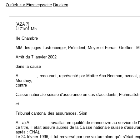
Zurück zur Einstiegsseite
Drucken
[AZA 7]
U 71/01 Mh
IIe Chambre
MM. les juges Lustenberger, Président, Meyer et Ferrari. Greffier : 
Arrêt du 7 janvier 2002
dans la cause
A.________, recourant, représenté par Maître Aba Neeman, avocat, p
Monthey,
contre
Caisse nationale suisse d'assurance en cas d'accidents, Fluhmattst
et
Tribunal cantonal des assurances, Sion
A.- a) A.________ travaillait en qualité de manoeuvre au service de 
ce titre, il était assuré auprès de la Caisse nationale suisse d'assur
après : CNA).
Le 24 février 1996, il fut renversé par une voiture alors qu'il s'était