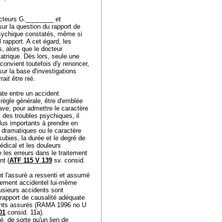
docteurs G.________ et
ur la question du rapport de
 psychique constatés, même si
 rapport. A cet égard, les
, alors que le docteur
trique. Dès lors, seule une
 convient toutefois d'y renoncer,
sur la base d'investigations
rait être nié.
uate entre un accident
 règle générale, être d'emblée
rave; pour admettre le caractère
 des troubles psychiques, il
 plus importants à prendre en
 dramatiques ou le caractère
subies, la durée et le degré de
édical et les douleurs
 les erreurs dans le traitement
nt (
ATF 115 V 139
sv. consid.
t l'assuré a ressenti et assumé
énement accidentel lui-même
lusieurs accidents sont
 rapport de causalité adéquate
dents assurés (RAMA 1996 no U
01
consid. 11a).
é, de sorte qu'un lien de