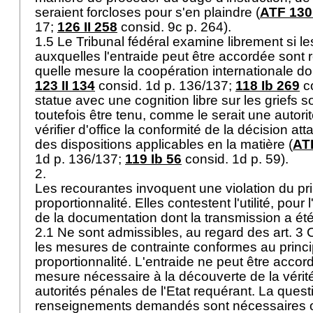
seraient forcloses pour s'en plaindre (
ATF 130 
17;
126 II 258
consid. 9c p. 264).
1.5 Le Tribunal fédéral examine librement si le
auxquelles l'entraide peut être accordée sont 
quelle mesure la coopération internationale doi
123 II 134
consid. 1d p. 136/137;
118 Ib 269
co
statue avec une cognition libre sur les griefs 
toutefois être tenu, comme le serait une autori
vérifier d'office la conformité de la décision a
des dispositions applicables en la matière (
ATF
1d p. 136/137;
119 Ib 56
consid. 1d p. 59).
2.
Les recourantes invoquent une violation du pri
proportionnalité. Elles contestent l'utilité, pour 
de la documentation dont la transmission a é
2.1 Ne sont admissibles, au regard des
art. 3
les mesures de contrainte conformes au princi
proportionnalité. L'entraide ne peut être acco
mesure nécessaire à la découverte de la vérit
autorités pénales de l'Etat requérant. La questi
renseignements demandés sont nécessaires o