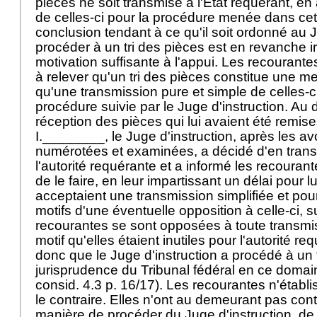
pièces ne soit transmise à l'Etat requérant, en a
de celles-ci pour la procédure menée dans cet
conclusion tendant à ce qu'il soit ordonné au J
procéder à un tri des pièces est en revanche i
motivation suffisante à l'appui. Les recourante
à relever qu'un tri des pièces constitue une m
qu'une transmission pure et simple de celles-ci
procédure suivie par le Juge d'instruction. Au
réception des pièces qui lui avaient été remis
I.________, le Juge d'instruction, après les avo
numérotées et examinées, a décidé d'en transme
l'autorité requérante et a informé les recouran
de le faire, en leur impartissant un délai pour lui
acceptaient une transmission simplifiée et pour 
motifs d'une éventuelle opposition à celle-ci, s
recourantes se sont opposées à toute transmi
motif qu'elles étaient inutiles pour l'autorité re
donc que le Juge d'instruction a procédé à un 
jurisprudence du Tribunal fédéral en ce domai
consid. 4.3 p. 16/17). Les recourantes n'établi
le contraire. Elles n'ont au demeurant pas cont
manière de procéder du Juge d'instruction, de 