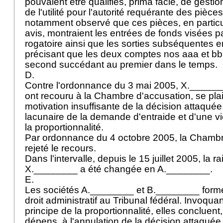
pouvaient être qualifiés, prima facie, de gesti
de l'utilité pour l'autorité requérante des pièces
notamment observé que ces pièces, en particul
avis, montraient les entrées de fonds visées 
rogatoire ainsi que les sorties subséquentes en
précisant que les deux comptes nos aaa et bbb 
second succédant au premier dans le temps.
D.
Contre l'ordonnance du 3 mai 2005, X._____
ont recouru à la Chambre d'accusation, se pla
motivation insuffisante de la décision attaquée,
lacunaire de la demande d'entraide et d'une vi
la proportionnalité.
Par ordonnance du 4 octobre 2005, la Chambr
rejeté le recours.
Dans l'intervalle, depuis le 15 juillet 2005, la r
X.________ a été changée en A.________.
E.
Les sociétés A.________ et B.________ forme
droit administratif au Tribunal fédéral. Invoqua
principe de la proportionnalité, elles concluent,
dépens, à l'annulation de la décision attaquée, à