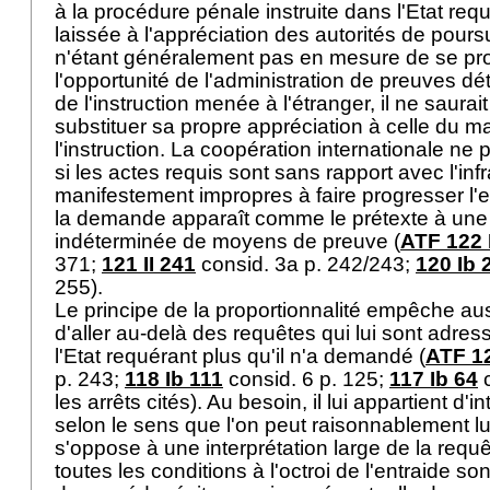
à la procédure pénale instruite dans l'Etat req
laissée à l'appréciation des autorités de poursu
n'étant généralement pas en mesure de se pr
l'opportunité de l'administration de preuves d
de l'instruction menée à l'étranger, il ne saurait
substituer sa propre appréciation à celle du m
l'instruction. La coopération internationale ne 
si les actes requis sont sans rapport avec l'inf
manifestement impropres à faire progresser l'
la demande apparaît comme le prétexte à une
indéterminée de moyens de preuve (
ATF 122 
371;
121 II 241
consid. 3a p. 242/243;
120 Ib 
255).
Le principe de la proportionnalité empêche auss
d'aller au-delà des requêtes qui lui sont adres
l'Etat requérant plus qu'il n'a demandé (
ATF 12
p. 243;
118 Ib 111
consid. 6 p. 125;
117 Ib 64
c
les arrêts cités). Au besoin, il lui appartient d'
selon le sens que l'on peut raisonnablement lu
s'oppose à une interprétation large de la requêt
toutes les conditions à l'octroi de l'entraide s