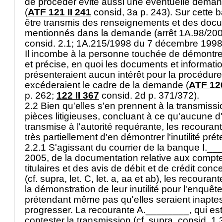
de procéder évite aussi une éventuelle dema
(
ATF 121 II 241
consid, 3a p. 243). Sur cette 
être transmis des renseignements et des doc
mentionnés dans la demande (arrêt 1A.98/2004
consid. 2.1; 1A.215/1998 du 7 décembre 1998,
Il incombe à la personne touchée de démontrer
et précise, en quoi les documents et informati
présenteraient aucun intérêt pour la procédur
excéderaient le cadre de la demande (
ATF 126
p. 262;
122 II 367
consid. 2d p. 371/372).
2.2 Bien qu'elles s'en prennent à la transmissio
pièces litigieuses, concluant à ce qu'aucune d'
transmise à l'autorité requérante, les recouran
très partiellement d'en démontrer l'inutilité pr
2.2.1 S'agissant du courrier de la banque I._
2005, de la documentation relative aux compte
titulaires et des avis de débit et de crédit co
(cf. supra, let. C, let. a, aa et ab), les recoura
la démonstration de leur inutilité pour l'enquêt
prétendant même pas qu'elles seraient inaptes 
progresser. La recourante A.________, qui est 
contester la transmission (cf. supra, consid. 1.3