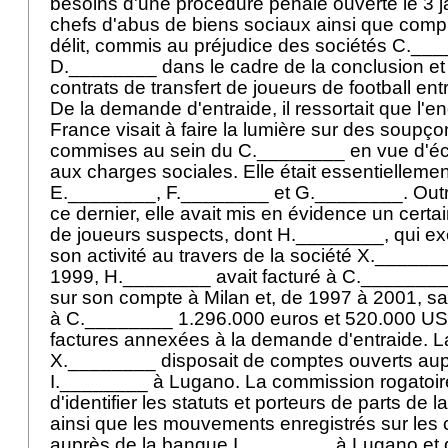
besoins d'une procédure pénale ouverte le 3 j
chefs d'abus de biens sociaux ainsi que compli
délit, commis au préjudice des sociétés C.__
D.________ dans le cadre de la conclusion et 
contrats de transfert de joueurs de football en
De la demande d'entraide, il ressortait que l'
France visait à faire la lumière sur des soupç
commises au sein du C.________ en vue d'éc
aux charges sociales. Elle était essentiellemen
E.________, F.________ et G.________. Outre 
ce dernier, elle avait mis en évidence un cert
de joueurs suspects, dont H.________, qui e
son activité au travers de la société X.______
1999, H.________ avait facturé à C.________
sur son compte à Milan et, de 1997 à 2001, sa 
à C.________ 1.296.000 euros et 520.000 US
factures annexées à la demande d'entraide. L
X.________ disposait de comptes ouverts aup
I.________ à Lugano. La commission rogatoire
d'identifier les statuts et porteurs de parts de
ainsi que les mouvements enregistrés sur les
auprès de la banque I.________ à Lugano et d