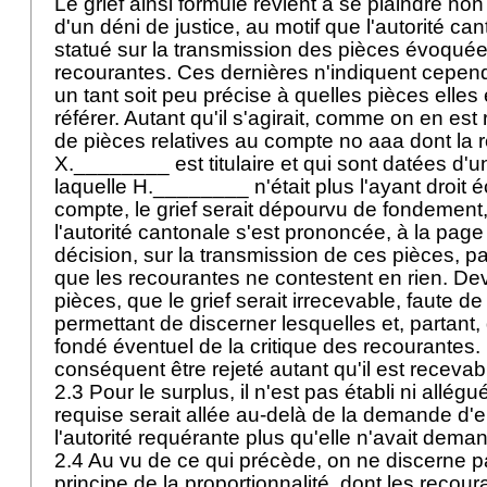
Le grief ainsi formulé revient à se plaindre non
d'un déni de justice, au motif que l'autorité ca
statué sur la transmission des pièces évoquée
recourantes. Ces dernières n'indiquent cepen
un tant soit peu précise à quelles pièces elles
référer. Autant qu'il s'agirait, comme on en est 
de pièces relatives au compte no aaa dont la 
X.________ est titulaire et qui sont datées d'u
laquelle H.________ n'était plus l'ayant droit
compte, le grief serait dépourvu de fondement,
l'autorité cantonale s'est prononcée, à la page
décision, sur la transmission de ces pièces, 
que les recourantes ne contestent en rien. Devra
pièces, que le grief serait irrecevable, faute de
permettant de discerner lesquelles et, partant, d
fondé éventuel de la critique des recourantes. L
conséquent être rejeté autant qu'il est recevab
2.3 Pour le surplus, il n'est pas établi ni allégu
requise serait allée au-delà de la demande d'e
l'autorité requérante plus qu'elle n'avait dema
2.4 Au vu de ce qui précède, on ne discerne p
principe de la proportionnalité, dont les recour