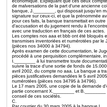
économique. Expliquant que ces deux comptes a
de malversations de la part d'une ancienne col
banque, J.________, qui disposait jusqu'en ma
signature sur ceux-ci, et que la prénommée a
pour ces faits, la banque transmettait en outre
d'accusation et du jugement rendu à l'encont
avec une traduction en français de ces actes.
Les comptes nos aaa et bbb ont été bloqués e
transmises inventoriées et numérotées par le J
(pièces nos 34000 à 34794).
Après examen de cette documentation, le Juge 
procédé à une perquisition complémentaire, in
I.________ à lui transmettre toute documentat
suivre la trace d'une sortie de fonds de 15.000
avril 2002, du compte no aaa. La banque a tr
pièces justificatives demandées le 5 avril 2005
numérotées (pièces nos 34795 à 34796).
Le 17 mars 2005, une copie de la demande d'e
partie concernant X.________ et B.________
conseil de ces sociétés.
C.
Par courrier du 30 mars 2005 à la banque I._