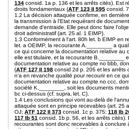
134
consid. 1a p. 136 et les arrêts cités). Est 
droits fondamentaux (
ATF 123 II 595
consid. 7
1.2 La décision attaquée confirme, en dernièr
la transmission à l'Etat requérant de document
demande d'entraide. Elle peut donc faire l'obje
droit administratif (
art. 25 al. 1 EIMP
).
1.3 Conformément à l'
art. 80h let. b EIMP
en re
let. a OEIMP
, la recourante A.________ a quali
ce qui concerne la documentation relative au
elle est titulaire, et la recourante B.________ 
documentation relative au compte no bbb, dont e
(
ATF 127 II 198
consid 2d p. 205 et les arrêts 
n'a en revanche qualité pour recourir en ce qu
documentation relative au compte no ccc, dont e
société K.________, soit les documents menti
bc ci-dessus (cf. supra, let. C).
1.4 Les conclusions qui vont au-delà de l'annu
attaquée sont en principe recevables (
art. 25 
OJ
;
ATF 122 II 373
consid. 1c p. 375;
118 Ib 
117 Ib 51
consid. 1b p. 56, et les arrêts cités).
recourantes sont donc recevables à conclure