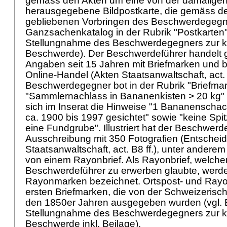
gemäss den Akten um eine von der damalige
herausgegebene Bildpostkarte, die gemäss de
gebliebenen Vorbringen des Beschwerdegegne
Ganzsachenkatalog in der Rubrik "Postkarten" a
Stellungnahme des Beschwerdegegners zur k
Beschwerde). Der Beschwerdeführer handelt
Angaben seit 15 Jahren mit Briefmarken und b
Online-Handel (Akten Staatsanwaltschaft, act.
Beschwerdegegner bot in der Rubrik "Briefma
"Sammlernachlass in Bananenkisten > 20 kg" 
sich im Inserat die Hinweise "1 Bananenschach
ca. 1900 bis 1997 gesichtet" sowie "keine Spi
eine Fundgrube". Illustriert hat der Beschwer
Ausschreibung mit 350 Fotografien (Entscheid
Staatsanwaltschaft, act. B8 ff.), unter anderem
von einem Rayonbrief. Als Rayonbrief, welche
Beschwerdeführer zu erwerben glaubte, werde
Rayonmarken bezeichnet. Ortspost- und Rayo
ersten Briefmarken, die von der Schweizerisc
den 1850er Jahren ausgegeben wurden (vgl. E
Stellungnahme des Beschwerdegegners zur k
Beschwerde inkl. Beilage).