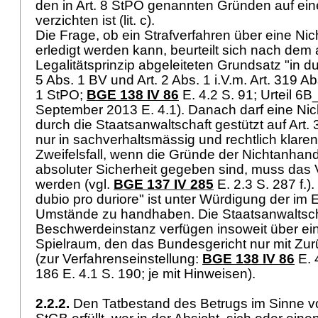
den in
Art. 8 StPO
genannten Gründen auf eine
verzichten ist (lit. c).
Die Frage, ob ein Strafverfahren über eine 
erledigt werden kann, beurteilt sich nach de
Legalitätsprinzip abgeleiteten Grundsatz "in du
5 Abs. 1 BV
und Art. 2 Abs. 1 i.V.m.
Art. 319 A
1 StPO
;
BGE 138 IV 86
E. 4.2 S. 91; Urteil 6
September 2013 E. 4.1). Danach darf eine N
durch die Staatsanwaltschaft gestützt auf
Art. 
nur in sachverhaltsmässig und rechtlich klare
Zweifelsfall, wenn die Gründe der Nichtanhan
absoluter Sicherheit gegeben sind, muss das V
werden (vgl.
BGE 137 IV 285
E. 2.3 S. 287 f.)
dubio pro duriore" ist unter Würdigung der im 
Umstände zu handhaben. Die Staatsanwaltsch
Beschwerdeinstanz verfügen insoweit über e
Spielraum, den das Bundesgericht nur mit Zur
(zur Verfahrenseinstellung:
BGE 138 IV 86
E. 4
186 E. 4.1 S. 190; je mit Hinweisen).
2.2.2.
Den Tatbestand des Betrugs im Sinne 