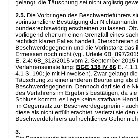
gelangt, die Täuschung sei nicht arglistig ge
2.5.
Die Vorbringen des Beschwerdeführers sin
vorinstanzliche Bestätigung der Nichtanhand
bundesrechtswidrig erscheinen zu lassen. Ob
vorliegend eher um einen Grenzfall eines sac
rechtlich klaren Falles handelt, überschreiten 
Beschwerdegegnerin und die Vorinstanz das 
Ermessen noch nicht (vgl. Urteile 6B_897/20
E. 2.4; 6B_312/2015 vom 2. September 2015 E
Verfahrenseinstellung:
BGE 138 IV 86
E. 4.1.1 
4.1 S. 190; je mit Hinweisen). Zwar gelangt die
Täuschung zu einer anderen Beurteilung als d
Beschwerdegegnerin. Dennoch darf sie die 
des Verfahrens im Ergebnis bestätigen, da sie
Schluss kommt, es liege keine strafbare Handl
im Gegensatz zur Beschwerdegegnerin - auch d
diese als nicht erfüllt erachtet, verletzt sie d
Beschwerdeführers auf rechtliches Gehör nic
3.