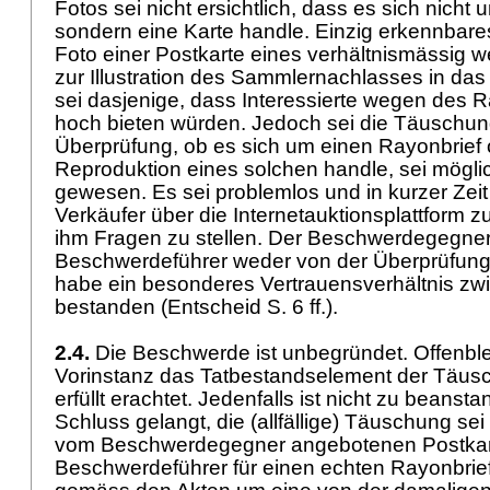
Fotos sei nicht ersichtlich, dass es sich nicht 
sondern eine Karte handle. Einzig erkennbares
Foto einer Postkarte eines verhältnismässig w
zur Illustration des Sammlernachlasses in das I
sei dasjenige, dass Interessierte wegen des R
hoch bieten würden. Jedoch sei die Täuschung 
Überprüfung, ob es sich um einen Rayonbrief 
Reproduktion eines solchen handle, sei mögl
gewesen. Es sei problemlos und in kurzer Zei
Verkäufer über die Internetauktionsplattform z
ihm Fragen zu stellen. Der Beschwerdegegne
Beschwerdeführer weder von der Überprüfung
habe ein besonderes Vertrauensverhältnis zw
bestanden (Entscheid S. 6 ff.).
2.4.
Die Beschwerde ist unbegründet. Offenble
Vorinstanz das Tatbestandselement der Täus
erfüllt erachtet. Jedenfalls ist nicht zu beans
Schluss gelangt, die (allfällige) Täuschung sei n
vom Beschwerdegegner angebotenen Postkart
Beschwerdeführer für einen echten Rayonbrief 