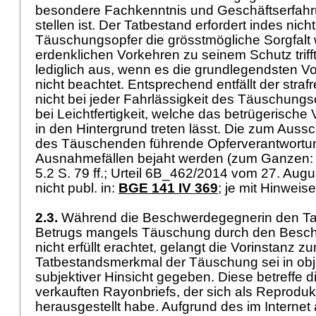
besondere Fachkenntnis und Geschäftserfah
stellen ist. Der Tatbestand erfordert indes nich
Täuschungsopfer die grösstmögliche Sorgfalt w
erdenklichen Vorkehren zu seinem Schutz trifft.
lediglich aus, wenn es die grundlegendsten
nicht beachtet. Entsprechend entfällt der straf
nicht bei jeder Fahrlässigkeit des Täuschungs
bei Leichtfertigkeit, welche das betrügerische
in den Hintergrund treten lässt. Die zum Aussc
des Täuschenden führende Opferverantwortun
Ausnahmefällen bejaht werden (zum Ganzen
5.2 S. 79 ff.; Urteil 6B_462/2014 vom 27. Augu
nicht publ. in:
BGE 141 IV 369
; je mit Hinweis
2.3.
Während die Beschwerdegegnerin den Ta
Betrugs mangels Täuschung durch den Besc
nicht erfüllt erachtet, gelangt die Vorinstanz 
Tatbestandsmerkmal der Täuschung sei in obj
subjektiver Hinsicht gegeben. Diese betreffe 
verkauften Rayonbriefs, der sich als Reproduk
herausgestellt habe. Aufgrund des im Internet