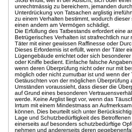
StGB
erfüllt, wer in der Absicht, sich oder ein
unrechtmässig zu bereichern, jemanden durch
Unterdrückung von Tatsachen arglistig irrefüh
zu einem Verhalten bestimmt, wodurch dieser 
einen andern am Vermögen schädigt.
Die Erfüllung des Tatbestands erfordert eine a
Betrügerisches Verhalten ist strafrechtlich nur
Täter mit einer gewissen Raffinesse oder Durch
Dieses Erfordernis ist erfüllt, wenn der Täter 
Lügengebäude errichtet oder sich besondere
oder Kniffe bedient. Einfache falsche Angaben g
wenn deren Überprüfung nicht oder nur mit b
möglich oder nicht zumutbar ist und wenn der
Getäuschten von der möglichen Überprüfung 
Umständen voraussieht, dass dieser die Übe
auf Grund eines besonderen Vertrauensverhäl
werde. Keine Arglist liegt vor, wenn das Täus
Irrtum mit einem Mindestmass an Aufmerksamk
können. Dies beurteilt sich unter Berücksichti
Lage und Schutzbedürftigkeit des Betroffenen i
einerseits auf besonders schutzbedürftige Opf
nehmen und andererseits deren gegebenenfa