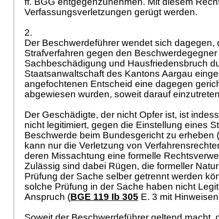
ff. BGG
entgegenzunehmen. Mit diesem Recht
Verfassungsverletzungen gerügt werden.
2.
Der Beschwerdeführer wendet sich dagegen, 
Strafverfahren gegen den Beschwerdegegner 
Sachbeschädigung und Hausfriedensbruch du
Staatsanwaltschaft des Kantons Aargau einges
angefochtenen Entscheid eine dagegen geric
abgewiesen wurden, soweit darauf einzutrete
Der Geschädigte, der nicht Opfer ist, ist indes
nicht legitimiert, gegen die Einstellung eines S
Beschwerde beim Bundesgericht zu erheben 
kann nur die Verletzung von Verfahrensrecht
deren Missachtung eine formelle Rechtsverwei
Zulässig sind dabei Rügen, die formeller Natu
Prüfung der Sache selber getrennt werden kö
solche Prüfung in der Sache haben nicht Legit
Anspruch (
BGE 119 Ib 305
E. 3 mit Hinweisen
Soweit der Beschwerdeführer geltend macht,