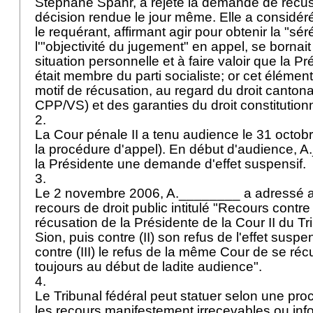
Stéphane Spahr, a rejeté la demande de récus
décision rendue le jour même. Elle a considé
le requérant, affirmant agir pour obtenir la "sé
l'"objectivité du jugement" en appel, se bornai
situation personnelle et à faire valoir que la P
était membre du parti socialiste; or cet élémen
motif de récusation, au regard du droit cantona
CPP/VS) et des garanties du droit constitutionn
2.
La Cour pénale II a tenu audience le 31 octo
la procédure d'appel). En début d'audience, 
la Présidente une demande d'effet suspensif.
3.
Le 2 novembre 2006, A.________ a adressé au
recours de droit public intitulé "Recours contre (
récusation de la Présidente de la Cour II du Tr
Sion, puis contre (II) son refus de l'effet susp
contre (III) le refus de la même Cour de se réc
toujours au début de ladite audience".
4.
Le Tribunal fédéral peut statuer selon une proc
les recours manifestement irrecevables ou inf