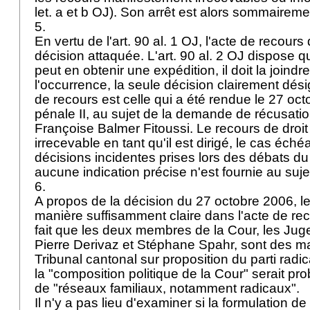
let. a et b OJ
). Son arrêt est alors sommairem
5.
En vertu de l'
art. 90 al. 1 OJ
, l'acte de recours 
décision attaquée. L'
art. 90 al. 2 OJ
dispose qu
peut en obtenir une expédition, il doit la joindre
l'occurrence, la seule décision clairement désig
de recours est celle qui a été rendue le 27 oc
pénale II, au sujet de la demande de récusatio
Françoise Balmer Fitoussi. Le recours de droit
irrecevable en tant qu'il est dirigé, le cas éché
décisions incidentes prises lors des débats d
aucune indication précise n'est fournie au suj
6.
A propos de la décision du 27 octobre 2006, le
manière suffisamment claire dans l'acte de re
fait que les deux membres de la Cour, les Ju
Pierre Derivaz et Stéphane Spahr, sont des ma
Tribunal cantonal sur proposition du parti radic
la "composition politique de la Cour" serait pr
de "réseaux familiaux, notamment radicaux".
Il n'y a pas lieu d'examiner si la formulation de