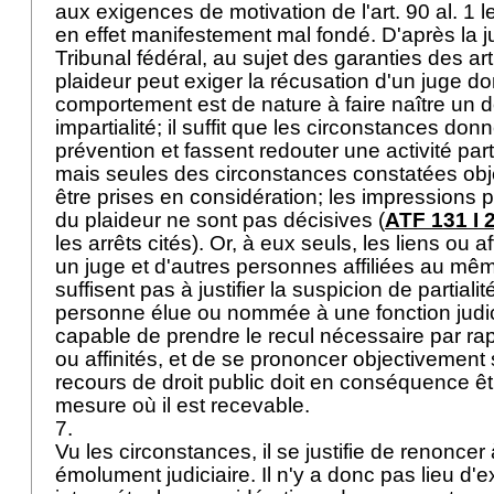
aux exigences de motivation de l'
art. 90 al. 1 l
en effet manifestement mal fondé. D'après la 
Tribunal fédéral, au sujet des garanties des
ar
plaideur peut exiger la récusation d'un juge don
comportement est de nature à faire naître un 
impartialité; il suffit que les circonstances do
prévention et fassent redouter une activité part
mais seules des circonstances constatées obj
être prises en considération; les impressions 
du plaideur ne sont pas décisives (
ATF 131 I 
les arrêts cités). Or, à eux seuls, les liens ou af
un juge et d'autres personnes affiliées au même
suffisent pas à justifier la suspicion de partialité
personne élue ou nommée à une fonction judic
capable de prendre le recul nécessaire par rapp
ou affinités, et de se prononcer objectivement su
recours de droit public doit en conséquence êtr
mesure où il est recevable.
7.
Vu les circonstances, il se justifie de renoncer
émolument judiciaire. Il n'y a donc pas lieu d'ex