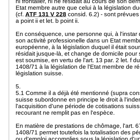
ni frontalier, ni ne résidait au cours de son de
Etat membre autre que celui à la législation duqu
(cf.
ATF 131 V 228
consid. 6.2) - sont prévues a
a point ii et let. b point ii.
En conséquence, une personne qui, à l'instar 
son activité professionelle dans un Etat memb
européenne, à la législation duquel il était sou
résidait jusque-là, et change de domicile pour 
est soumise, en vertu de l'
art. 13 par. 2 let
. f d
1408/71 à la législation de l'Etat membre de ré
législation suisse.
5.
5.1 Comme il a déjà été mentionné (supra consid
suisse subordonne en principe le droit à l'in
l'acquisition d'une période de cotisations suis
recourant ne remplit pas en l'espèce.
En matière de prestations de chômage, l'art. 
1408/71 permet toutefois la totalisation des p
ou d'emploi accomplies sous la législation d'