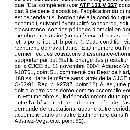
que l'Etat compétent (voir
ATF 131 V 227
consi
par. 3 de cette disposition, l'application du prin
est cependant subordonnée à la condition que l
accompli, suivant l'éventualité consacrée, soi
d'assurance, soit des périodes d'emploi en dern
membre prestataire (sous réserve des cas prévu
let. a point ii et let. b point ii). Cette condition
recherche de travail dans l'Etat membre où l'i
dernier lieu des cotisations d'assurance-chôma
supporter par cet Etat la charge des prestatio
de la CJCE du 11 novembre 2004, Adanez-Veg
I-10761, point 51, commenté par Beatrice Karl,
188 ss; dans le même sens, arrêt de la CJCE d
C-62/91, Rec. p. I-2737, point 12). Aussi, une
doit-elle être considérée comme accomplie «en
un Etat membre si, indépendamment du temps 
entre l'achèvement de la dernière période d'as
demande de prestations, aucune autre période
accomplie dans un autre Etat membre dans l'int
Adanez-Vega cité, point 52).