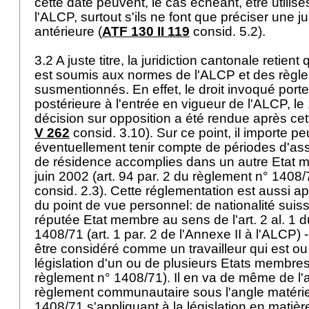
cette date peuvent, le cas échéant, être utilisé
l'ALCP, surtout s'ils ne font que préciser une 
antérieure (
ATF 130 II 119
consid. 5.2).
3.2 A juste titre, la juridiction cantonale retient 
est soumis aux normes de l'ALCP et des règl
susmentionnés. En effet, le droit invoqué port
postérieure à l'entrée en vigueur de l'ALCP, le 
décision sur opposition a été rendue après cet
V 262
consid. 3.10). Sur ce point, il importe peu 
éventuellement tenir compte de périodes d'as
de résidence accomplies dans un autre Etat m
juin 2002 (art. 94 par. 2 du règlement n° 1408
consid. 2.3). Cette réglementation est aussi a
du point de vue personnel: de nationalité suiss
réputée Etat membre au sens de l'art. 2 al. 1 
1408/71 (art. 1 par. 2 de l'Annexe II à l'ALCP)
être considéré comme un travailleur qui est ou
législation d'un ou de plusieurs Etats membres 
règlement n° 1408/71). Il en va de même de l'a
règlement communautaire sous l'angle matériel
1408/71 s'appliquant à la législation en matiè