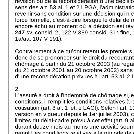
révision ou de la reconsidération d'une décisi
sens des
art. 53 al. 1 et 2 LPGA
, l'administrati
revenir sans condition sur une décision qui n'
force formelle, c'est-à-dire lorsque le délai de 
encore échu au moment où la décision est ré
247
sv. consid. 2, 122 V 369 consid. 3 in fine, 
1a/aa, 107 V 191).
Contrairement à ce qu'ont retenu les premiers j
donc de se prononcer sur le droit du recouran
chômage à partir du 21 octobre 2003 (au regar
du 21 octobre 2001 au 20 octobre 2003) sans
d'une reconsidération prévues à l'
art. 53 al. 
2.
L'assuré a droit à l'indemnité de chômage si, e
conditions, il remplit les conditions relatives à 
cotisation (
art. 8 al. 1 let
. e LACI). Selon l'
art. 1
version en vigueur depuis le 1er juillet 2003), 
limites du délai-cadre prévu à cet effet (
art. 9 
durant douze mois au moins une activité soumi
remplit les conditions relatives à la période de 