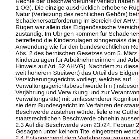
Rechte der Beschwerdeführer verletzt haben so
1 OG
). Die einzige ausdrücklich erhobene Rüg
Natur (Verletzung des rechtlichen Gehörs) betri
Schadenersatzforderung im Bereich der AHV; 
Rügen war allein das Eidgenössische Versich
zuständig. Im Übrigen kommen für Schadener
betreffend die Kinderzulagen sinngemäss die 
Anwendung wie für den bundesrechtlichen Recht
Abs. 2 des bernischen Gesetzes vom 5. März 
Kinderzulagen für Arbeitnehmerinnen und Arbe
Hinweis auf
Art. 52 AHVG
). Nachdem zu diesem
weit höherem Streitwert) das Urteil des Eidge
Versicherungsgerichts vorliegt, welches auf
Verwaltungsgerichtsbeschwerde hin (insbeson
Verjährung und Verwirkung und zur Verantwortl
Verwaltungsräte) mit umfassenderer Kognition 
sie dem Bundesgericht im Verfahren der staat
Beschwerde zustehen würde, fiele eine Guthe
staatsrechtlichen Beschwerde ohnehin ausser
2.3 Auf die Beschwerde vom 23./24. Februar
Gesagten unter keinem Titel eingetreten werd
2.4 Entsprechend dem Verfahrensausgang sin