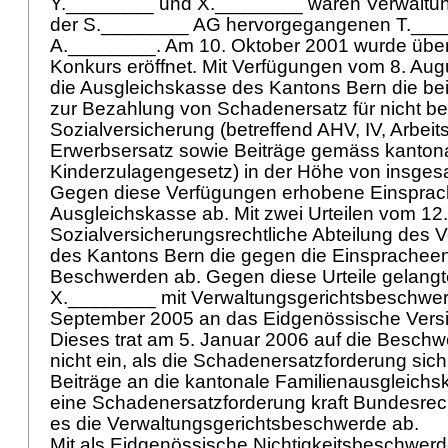
Y.________ und X.________ waren Verwaltung
der S.________ AG hervorgegangenen T._____
A.________. Am 10. Oktober 2001 wurde über 
Konkurs eröffnet. Mit Verfügungen vom 8. Augu
die Ausgleichskasse des Kantons Bern die be
zur Bezahlung von Schadenersatz für nicht be
Sozialversicherung (betreffend AHV, IV, Arbei
Erwerbsersatz sowie Beiträge gemäss kanto
Kinderzulagengesetz) in der Höhe von insgesa
Gegen diese Verfügungen erhobene Einsprac
Ausgleichskasse ab. Mit zwei Urteilen vom 12.
Sozialversicherungsrechtliche Abteilung des 
des Kantons Bern die gegen die Einsprachee
Beschwerden ab. Gegen diese Urteile gelang
X.________ mit Verwaltungsgerichtsbeschwe
September 2005 an das Eidgenössische Versi
Dieses trat am 5. Januar 2006 auf die Besch
nicht ein, als die Schadenersatzforderung sic
Beiträge an die kantonale Familienausgleich
eine Schadenersatzforderung kraft Bundesrecht
es die Verwaltungsgerichtsbeschwerde ab.
Mit als Eidgenössische Nichtigkeitsbeschwer