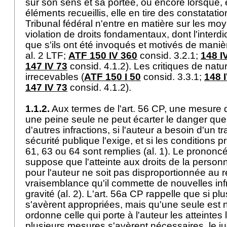
sur son sens et sa portée, ou encore lorsque, 
éléments recueillis, elle en tire des constatati
Tribunal fédéral n'entre en matière sur les mo
violation de droits fondamentaux, dont l'interdict
que s'ils ont été invoqués et motivés de maniè
al. 2 LTF
;
ATF 150 IV 360
consid. 3.2.1;
148 I
147 IV 73
consid. 4.1.2). Les critiques de natu
irrecevables (
ATF 150 I 50
consid. 3.3.1;
148 
147 IV 73
consid. 4.1.2).
1.1.2.
Aux termes de l'
art. 56 CP
, une mesure d
une peine seule ne peut écarter le danger que
d'autres infractions, si l'auteur a besoin d'un t
sécurité publique l'exige, et si les conditions 
61, 63 ou 64 sont remplies (al. 1). Le pronon
suppose que l'atteinte aux droits de la personn
pour l'auteur ne soit pas disproportionnée au r
vraisemblance qu'il commette de nouvelles infr
gravité (al. 2). L'
art. 56a CP
rappelle que si pl
s'avèrent appropriées, mais qu'une seule est n
ordonne celle qui porte à l'auteur les atteintes
plusieurs mesures s'avèrent nécessaires, le j