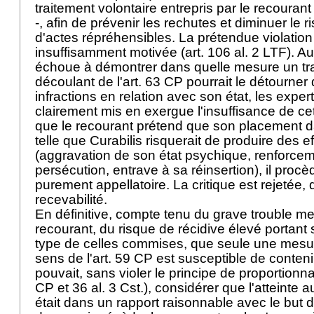
traitement volontaire entrepris par le recourant
-, afin de prévenir les rechutes et diminuer le r
d'actes répréhensibles. La prétendue violation 
insuffisamment motivée (
art. 106 al. 2 LTF
). A
échoue à démontrer dans quelle mesure un tr
découlant de l'
art. 63 CP
pourrait le détourner
infractions en relation avec son état, les expert
clairement mis en exergue l'insuffisance de ce
que le recourant prétend que son placement da
telle que Curabilis risquerait de produire des e
(aggravation de son état psychique, renforce
persécution, entrave à sa réinsertion), il proc
purement appellatoire. La critique est rejetée
recevabilité.
En définitive, compte tenu du grave trouble men
recourant, du risque de récidive élevé portant 
type de celles commises, que seule une mesure
sens de l'
art. 59 CP
est susceptible de conteni
pouvait, sans violer le principe de proportionnal
CP
et 36 al. 3 Cst.), considérer que l'atteinte 
était dans un rapport raisonnable avec le but 