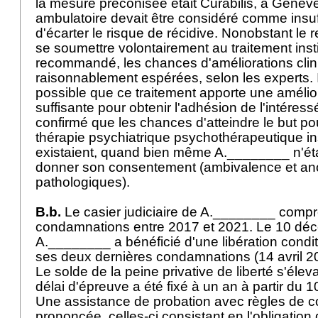
la mesure préconisée était Curabilis, à Genève
ambulatoire devait être considéré comme insuf
d'écarter le risque de récidive. Nonobstant le r
se soumettre volontairement au traitement insti
recommandé, les chances d'améliorations clin
raisonnablement espérées, selon les experts. Il
possible que ce traitement apporte une amélior
suffisante pour obtenir l'adhésion de l'intéress
confirmé que les chances d'atteindre le but po
thérapie psychiatrique psychothérapeutique ins
existaient, quand bien même A.________ n'ét
donner son consentement (ambivalence et a
pathologiques).
B.b.
Le casier judiciaire de A.________ comp
condamnations entre 2017 et 2021. Le 10 dé
A.________ a bénéficié d'une libération condit
ses deux dernières condamnations (14 avril 2
Le solde de la peine privative de liberté s'élevai
délai d'épreuve a été fixé à un an à partir du
Une assistance de probation avec règles de c
prononcée, celles-ci consistant en l'obligatio