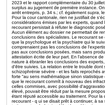
2023 et le rapport complémentaire du 30 juille
surplus au jugement de première instance. On p
arrêt entrepris, p. 34 s.; cf. également
supra
, l
Pour la cour cantonale, rien ne justifiait de s'é
considérations émises par les experts, quand
recourant persistait à réfuter le diagnostic pos
Aucun élément au dossier ne permettait de re
conclusions des spécialistes. Le recourant se 
que la psychologue et la psychiatre qui le suiv
comprenaient pas les conclusions de l'expertis
pas aux conclusions posées, mais sans produi
attestation écrite de leur part. En l'absence de
nature à ébranler les conclusions des experts, 
d'être suivies. La relation entre le trouble dont 
schizophrénie sévère - et les faits reprochés av
forte "au sens mathématique sinon statistique 
que le recourant commît à nouveau des infract
celles commises, avec possibilité d'aggravat
élevé, pouvait être réduit par la mesure propos
étant réputé accessible au traitement. Pour la 
recourant - q ui se disait prêt à continuer, à sa 