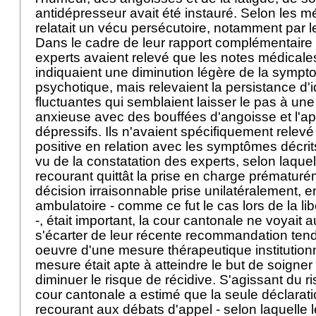
antidépresseur avait été instauré. Selon les mé
relatait un vécu persécutoire, notamment par 
Dans le cadre de leur rapport complémentaire d
experts avaient relevé que les notes médical
indiquaient une diminution légère de la sympt
psychotique, mais relevaient la persistance d'
fluctuantes qui semblaient laisser le pas à u
anxieuse avec des bouffées d'angoisse et l'app
dépressifs. Ils n'avaient spécifiquement relev
positive en relation avec les symptômes décr
vu de la constatation des experts, selon laquel
recourant quittât la prise en charge prématuré
décision irraisonnable prise unilatéralement, e
ambulatoire - comme ce fut le cas lors de la lib
-, était important, la cour cantonale ne voyait
s'écarter de leur récente recommandation tend
oeuvre d'une mesure thérapeutique institutionn
mesure était apte à atteindre le but de soigner
diminuer le risque de récidive. S'agissant du ri
cour cantonale a estimé que la seule déclarati
recourant aux débats d'appel - selon laquelle l