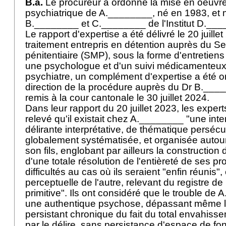
B.a.
Le procureur a ordonné la mise en oeuvre
psychiatrique de A.________, né en 1983, et 
B.________ et C.________ de l'Institut D.__
Le rapport d'expertise a été délivré le 20 juille
traitement entrepris en détention auprès du S
pénitentiaire (SMP), sous la forme d'entretie
une psychologue et d'un suivi médicamenteux
psychiatre, un complément d'expertise a été o
direction de la procédure auprès du Dr B.____
remis à la cour cantonale le 30 juillet 2024.
Dans leur rapport du 20 juillet 2023, les expe
relevé qu'il existait chez A.________ "une int
délirante interprétative, de thématique perséc
globalement systématisée, et organisée autour 
son fils, englobant par ailleurs la construction 
d'une totale résolution de l'entièreté de ses p
difficultés au cas où ils seraient "enfin réunis",
perceptuelle de l'autre, relevant du registre de 
primitive". Ils ont considéré que le trouble de 
une authentique psychose, dépassant même le
persistant chronique du fait du total envahis
par le délire, sans persistance d'espace de f