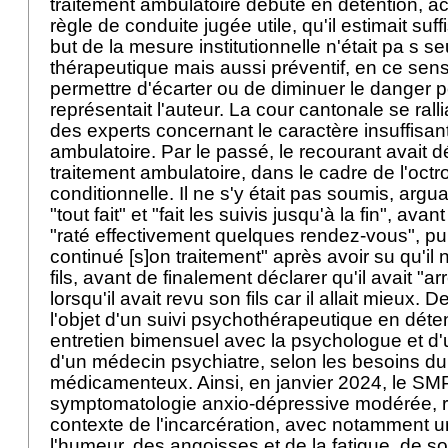
traitement ambulatoire débuté en détention, 
règle de conduite jugée utile, qu'il estimait suffi
but de la mesure institutionnelle n'était pa s s
thérapeutique mais aussi préventif, en ce sens
permettre d'écarter ou de diminuer le danger p
représentait l'auteur. La cour cantonale se rall
des experts concernant le caractère insuffisant
ambulatoire. Par le passé, le recourant avait dé
traitement ambulatoire, dans le cadre de l'octroi
conditionnelle. Il ne s'y était pas soumis, argu
"tout fait" et "fait les suivis jusqu'à la fin", ava
"raté effectivement quelques rendez-vous", pui
continué [s]on traitement" après avoir su qu'il 
fils, avant de finalement déclarer qu'il avait "ar
lorsqu'il avait revu son fils car il allait mieux. Dep
l'objet d'un suivi psychothérapeutique en déten
entretien bimensuel avec la psychologue et d'
d'un médecin psychiatre, selon les besoins du 
médicamenteux. Ainsi, en janvier 2024, le SMP
symptomatologie anxio-dépressive modérée, r
contexte de l'incarcération, avec notamment u
l'humeur, des angoisses et de la fatigue, de so