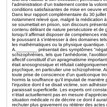
l'administration d'un traitement contre la volo
conditions satisfaisantes de mise en oeuvre et
Dans leur rapport complémentaire du 30 juillet
notamment relevé que, malgré la médication à l
se soumettait en prison, son discours présenta
contenu délirant de nature persécutoire et de
lorsqu'il affirmait disposer de compétences intel
le poussant à s'intéresser à des domaines tels
les mathématiques ou la physique quantique. I
A.________ présentait des symptômes "négati
schizophrénies, tels que l'anhédonie, l'avolit
affectif constitutif d'un apragmatisme important
était anosognosique et réfutait catégoriqueme
psychique, en particulier une schizophrénie. A
toute prise de conscience d'un quelconque tr
hormis la souffrance qu'il imputait de manière 
l'injustice dont il se disait victime, son adhési
paraissait superficielle. Les experts ont cons
n'était actuellement pas en mesure d'apprécie
situation médicale ni de décrire ce dont il aura
rechuter plus gravement ou réitérer des actes 