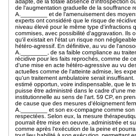
adapté, de la totale absence d'introspection ou
de l'augmentation graduelle de la souffrance r
A.________ et de l'amenuisement des moyens d
experts ont considéré que le risque de récidive
niveau élevé pour le même type d'infractions q
commises, avec possibilité d'aggravation. Ils o
qu'il existait en l'état un risque non négligeab
hétéro-agressif. En définitive, au vu de l'anos
A.________, de sa faible compliance au traite
récidive pour les faits reprochés, comme de ce
d'une mise en acte hétéro-agressive au vu de
actuelles comme de l'atteinte admise, les expe
qu'un traitement ambulatoire serait insuffisant. 
estimé opportun, voire indispensable, que le t
puisse être administré dans le cadre d'une m
institutionnelle au sens de l'
art. 59 CP
, en pren
de cause que des mesures d'éloignement fer
A.________ et son ex-compagne comme son fi
respectées. Selon eux, la mesure thérapeutique
pourrait être mise en oeuvre, administrée et s
comme après l'exécution de la peine et pourra
tout lieu habilité à son exécution, permettant e