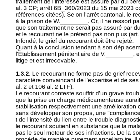
traitement de l'intéressé est assuré par du pers
al. 3 CP
; arrêt 6B_360/2023 du 15 mai 2023 con
références citées). Selon l'arrêt cantonal, le r
à la prison de W.________. Or, il ne ressort pas
que son traitement ne serait pas assuré par du
et le recourant ne le prétend pas non plus (
art
Infondé, le grief du recourant doit être rejeté.
Quant à la conclusion tendant à son déplace
l'Établissement pénitentiaire de V.________, e
litige et est irrecevable.
1.3.2.
Le recourant ne forme pas de grief recev
caractère convaincant de l'expertise et de se
al. 2 et 106 al. 2 LTF).
Le recourant conteste souffrir d'un grave troubl
que la prise en charge médicamenteuse aurait
stabilisation respectivement une amélioration c
sans développer son propos, une "compliance" 
t de l'intensité du lien entre le trouble diagnosti
le recourant soutient en substance que la mal
pas le seul moteur de ses infractions. De la sor
procède de manière purement appellato ire. Il