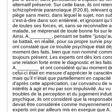
alternatif préservé. Sur cette base, ils ont rete
schizophrénie paranoïaque (F20.8), relevant qu'
piège sans merci, dans lequel le sujet, non su
c'est-à-dire dans son entièreté, et ignorant qu'il 
de toutes ses forces, et, sans se reconnaît
malade, se méprenait de toute bonne foi sur l
Ainsi, A.________, pensant se battre "jusqu'au 
se battait, en réalité, pour sa propre survie ps
ont constaté que ce trouble psychique était dé
moment des faits, bien que non nommé comme te
toujours présent. Les experts ont dès lors consi
une relation forte entre le diagnostic et les fai
A.________ et ont considéré qu'au moment des
celui-ci était en mesure d'apprécier le caractère
mais qu'il n'était que partiellement en capacit
d'après cette appréciation, car convaincu de s
intérêts à agir et mu par son impulsivité. Au vu
troubles de la perception et du jugement induits
psychique, ils ont considéré que la responsab
devait être considérée comme moyennement 
experts ont par ailleurs mis en exergue que A