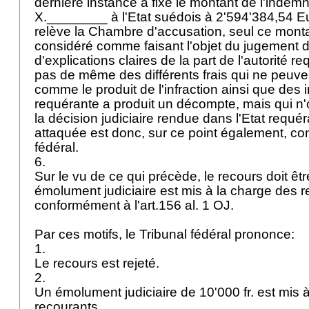
dernière instance a fixé le montant de l'indemn
X.________ à l'Etat suédois à 2'594'384,54 
relève la Chambre d'accusation, seul ce monta
considéré comme faisant l'objet du jugement de
d'explications claires de la part de l'autorité re
pas de même des différents frais qui ne peuve
comme le produit de l'infraction ainsi que des in
requérante a produit un décompte, mais qui n'on
la décision judiciaire rendue dans l'Etat requ
attaquée est donc, sur ce point également, co
fédéral.
6.
Sur le vu de ce qui précède, le recours doit êtr
émolument judiciaire est mis à la charge des r
conformément à l'
art.156 al. 1 OJ
.
Par ces motifs, le Tribunal fédéral prononce:
1.
Le recours est rejeté.
2.
Un émolument judiciaire de 10'000 fr. est mis 
recourants.