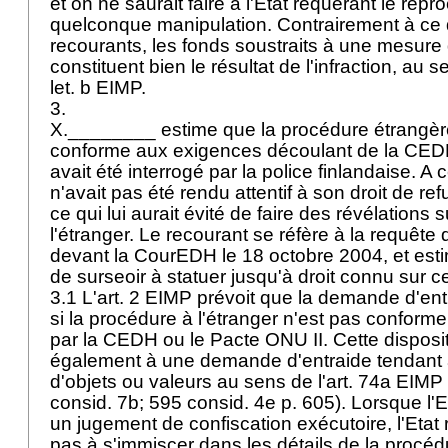
et on ne saurait faire à l'Etat requérant le rep
quelconque manipulation. Contrairement à ce 
recourants, les fonds soustraits à une mesure
constituent bien le résultat de l'infraction, au s
let. b EIMP
.
3.
X.________ estime que la procédure étrangère
conforme aux exigences découlant de la CEDH. 
avait été interrogé par la police finlandaise. A c
n'avait pas été rendu attentif à son droit de ref
ce qui lui aurait évité de faire des révélations 
l'étranger. Le recourant se réfère à la requête 
devant la CourEDH le 18 octobre 2004, et estime
de surseoir à statuer jusqu'à droit connu sur c
3.1 L'
art. 2 EIMP
prévoit que la demande d'entr
si la procédure à l'étranger n'est pas conforme
par la CEDH ou le Pacte ONU II. Cette disposit
également à une demande d'entraide tendant à 
d'objets ou valeurs au sens de l'
art. 74a EIMP
consid. 7b; 595 consid. 4e p. 605). Lorsque l'E
un jugement de confiscation exécutoire, l'Etat 
pas à s'immiscer dans les détails de la procé