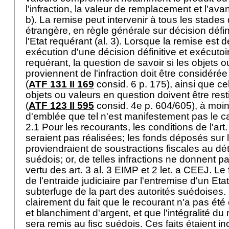
l'infraction, la valeur de remplacement et l'avanta
b). La remise peut intervenir à tous les stades
étrangère, en règle générale sur décision défin
l'Etat requérant (al. 3). Lorsque la remise es
exécution d'une décision définitive et exécutoi
requérant, la question de savoir si les objets 
proviennent de l'infraction doit être considér
(
ATF 131 II 169
consid. 6 p. 175), ainsi que cel
objets ou valeurs en question doivent être res
(
ATF 123 II 595
consid. 4e p. 604/605), à moin
d'emblée que tel n'est manifestement pas le c
2.1 Pour les recourants, les conditions de l'
art
seraient pas réalisées; les fonds déposés sur
proviendraient de soustractions fiscales au dét
suédois; or, de telles infractions ne donnent pa
vertu des
art. 3 al. 3 EIMP
et 2 let. a CEEJ. Le f
de l'entraide judiciaire par l'entremise d'un Etat
subterfuge de la part des autorités suédoises. 
clairement du fait que le recourant n'a pas ét
et blanchiment d'argent, et que l'intégralité du
sera remis au fisc suédois. Ces faits étaient