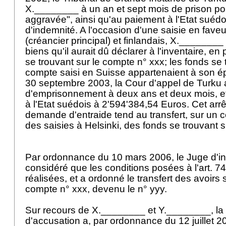
X.________ à un an et sept mois de prison pou
aggravée", ainsi qu'au paiement à l'Etat suéd
d'indemnité. A l'occasion d'une saisie en fave
(créancier principal) et finlandais, X.________
biens qu'il aurait dû déclarer à l'inventaire, en 
se trouvant sur le compte n° xxx; les fonds se t
compte saisi en Suisse appartenaient à son ép
30 septembre 2003, la Cour d'appel de Turku a
d'emprisonnement à deux ans et deux mois, et
à l'Etat suédois à 2'594'384,54 Euros. Cet arrêt 
demande d'entraide tend au transfert, sur un
des saisies à Helsinki, des fonds se trouvant 
Par ordonnance du 10 mars 2006, le Juge d'in
considéré que les conditions posées à l'
art. 7
réalisées, et a ordonné le transfert des avoirs 
compte n° xxx, devenu le n° yyy.
Sur recours de X.________ et Y.________, l
d'accusation a, par ordonnance du 12 juillet 2